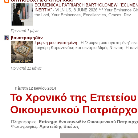
ORTHODOXY & ORTHOPRAXY
ECUMENICAL PATRIARCH BARTHOLOMEW: “ECUMEN
INERTIA”
-
VILNIUS, 8 JUNE 2026 *** Your Eminence Ginta
the Lord, Your Eminences, Excellencies, Graces, Rev...
Πριν από 1 μήνα
βουστροφηδόν
Σμύρνη μου αγαπημένη
-
Η *Σμύρνη μου αγαπημένη* είναι
Γρηγόρη Καραντινάκη και σενάριο Μιμής Ντενίση. Η ταινία
Πριν από 11 μήνες
Πέμπτη 12 Ιουνίου 2014
Το Χρονικό της Επετείο
Οικουμενικού Πατριάρχ
Πληροφορίες:
Επίσημο Ανακοινωθέν Οικουμενικού Πατριαρχ
Φωτογραφίες:
Αριστείδης Βικέτος