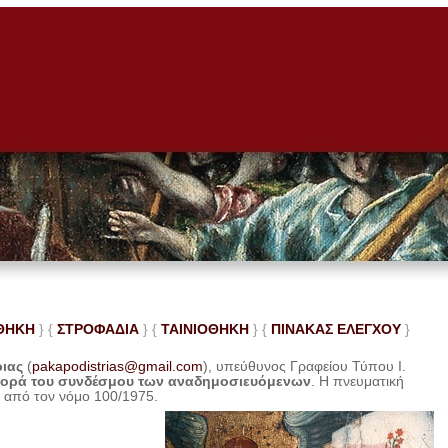
ΘΗΚΗ
} {
ΣΤΡΟΦΑΔΙΑ
} {
ΤΑΙΝΙΟΘΗΚΗ
} {
ΠΙΝΑΚΑΣ ΕΛΕ
ΓΧΟΥ
}
ριας
(
pakapodistrias@gmail.com
), υπεύθυνος Γραφείου Τύπου Ι.
φορά του συνδέσμου των αναδημοσιευόμενων
. Η
πνευματική
η από τον νόμο 100/1975.