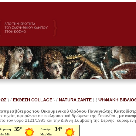
ΘΩΣ
} {
ΕΚΘΕΣΗ COLLAGE
}
{
NATURA ZANTE
} {
ΨΗΦΙΑΚΗ ΒΙΒΛΙΟ
οπρεσβύτερος του Οικουμενικού Θρόνου Παναγιώτης Καποδίστ
 στοιχεία, αφορώντα σε εκκλησιαστικά δρώμενα της Ζακύνθου,
με ανα
από τον νόμο 2121/1993 και την Διεθνή Σύμβαση της Βέρνης, κυρωμέν