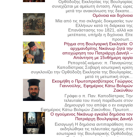
Ορθόδοξης Εκκλησίας της Βουλγαρίας
συνεχίζεται με αμείωτη ένταση. Λίγες ώρες
μετά την ανακοίνωση της δεκαπε...
Ομόνοια και διχόνοια
Μία από τις πιο σκληρές δοκιμασίες των
Ελλήνων κατά τη διάρκεια της
Επανάστασης του 1821, αλλά και
μετέπειτα, υπήρξε η διχόνοια. Είτε
προσωπ...
Ρήγμα στη Βουλγαρική Εκκλησία: Ο
αρχιμανδρίτης Νικάνωρ ζητά την
αποχώρηση του Πατριάρχη Δανιήλ –
Απάντηση με 15νθήμερη αργία
Ρεπορτάζ-κείμενο: π. Παναγιώτης
Καποδίστριας Σοβαρή εσωτερική κρίση
συγκλονίζει την Ορθόδοξη Εκκλησία της Βουλγαρίας,
μετά τη μετωπική σύγκ...
Εκοιμήθη ο Πρωτοπρεσβύτερος Γεώργιος
Γιαννούλης, Εφημέριος Κάτω Βολιμών
Ζακύνθου
Γράφει ο π. Παν. Καποδίστριας Την
τελευταία του πνοή παρέδωσε στον
Δημιουργό του απόψε ο εν ενεργεία
Εφημέριος Κάτω Βολιμών Ζακύνθου, Πρωτοπ...
Ο ηγούμενος Νικάνωρ εγκαλεί δημόσια τον
Πατριάρχη Βουλγαρίας Δανιήλ
Εισαγωγή Η δημόσια αντιπαράθεση που
εκδηλώθηκε τις τελευταίες ημέρες στο
εσωτερικό της Βουλγαρικής Ορθόδοξης