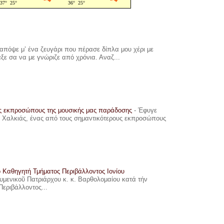
πόψε μ’ ένα ζευγάρι που πέρασε δίπλα μου χέρι με
αξε σα να με γνώριζε από χρόνια. Αναζ...
υς εκπροσώπους της μουσικής μας παράδοσης
-
Έφυγε
ης Χαλκιάς, ένας από τους σημαντικότερους εκπροσώπους
ο Καθηγητή Τμήματος Περιβάλλοντος Ιονίου
ουμενικοῦ Πατριάρχου κ. κ. Βαρθολομαίου κατά τήν
Περιβάλλοντος...