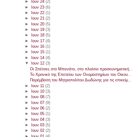
►
Ιουν 24
(2)
►
Ιουν 23
(6)
►
Ιουν 22
(1)
►
Ιουν 21
(2)
►
Ιουν 20
(5)
►
Ιουν 19
(3)
►
Ιουν 18
(5)
►
Ιουν 17
(4)
►
Ιουν 16
(1)
►
Ιουν 15
(1)
►
Ιουν 14
(4)
▼
Ιουν 12
(3)
Οι Σπέτσες στο Μπανάτο, στο πλαίσιο προσκυνηματική...
Το Χρονικό της Επετείου των Ονομαστηρίων του Οικου...
Παρέμβαση του Μητροπολίτου Δωδώνης για τις επικείμ...
►
Ιουν 11
(2)
►
Ιουν 10
(3)
►
Ιουν 08
(7)
►
Ιουν 07
(9)
►
Ιουν 06
(2)
►
Ιουν 05
(1)
►
Ιουν 04
(3)
►
Ιουν 03
(5)
►
Ιουν 02
(2)
►
Ιουν 01
(4)