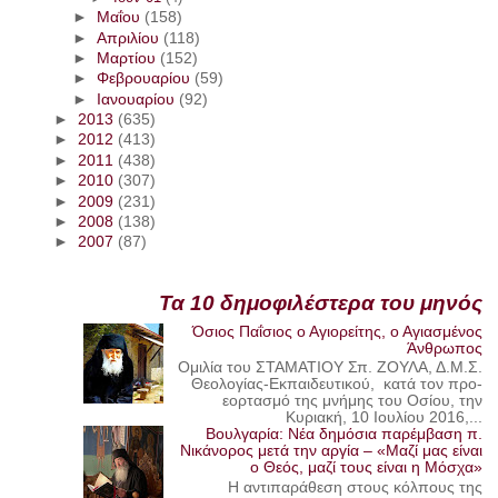
►
Μαΐου
(158)
►
Απριλίου
(118)
►
Μαρτίου
(152)
►
Φεβρουαρίου
(59)
►
Ιανουαρίου
(92)
►
2013
(635)
►
2012
(413)
►
2011
(438)
►
2010
(307)
►
2009
(231)
►
2008
(138)
►
2007
(87)
Τα 10 δημοφιλέστερα του μηνός
Όσιος Παΐσιος ο Αγιορείτης, ο Αγιασμένος
Άνθρωπος
Ομιλία του ΣΤΑΜΑΤΙΟΥ Σπ. ΖΟΥΛΑ, Δ.Μ.Σ.
Θεολογίας-Εκπαιδευτικού, κατά τον προ-
εορτασμό της μνήμης του Οσίου, την
Κυριακή, 10 Ιουλίου 2016,...
Βουλγαρία: Νέα δημόσια παρέμβαση π.
Νικάνορος μετά την αργία – «Μαζί μας είναι
ο Θεός, μαζί τους είναι η Μόσχα»
Η αντιπαράθεση στους κόλπους της