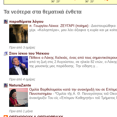
Τα νεότερα στα θεματικά ένθετα
παραθέματα λόγου
π. Γεωργίου Λέκκα: ΖΕΥΓΑΡΙ (ποίημα)
-
Διασταυρώθηκα α
χέρι. «Καλησπέρα», μου λέει άξαφνα η κυρία και με κοίτ
Πριν από 3 ημέρες
Στον ίσκιο του Ήσκιου
Πέθανε ο Λάκης Χαλκιάς, ένας από τους σημαντικότερο
από τη ζωή στις 2 Αυγούστου, σε ηλικία 82 ετών, ο Λάκ
της μουσικής μας παράδοσης. Την είδηση γ...
Πριν από 4 ημέρες
NaturaZante
Ομιλία Βαρθολομαίου κατά την ανακήρυξή του σε Επίτιμ
Πανεπιστημίου
-
*Ὁμιλία τῆς Α. Θ. Παναγιότητος τοῦ Οἰκ
ἀνακήρυξίν Του εἰς «Ἐπίτιμον Καθηγητήν» τοῦ Τμήματος 
Πριν από 1 μήνα