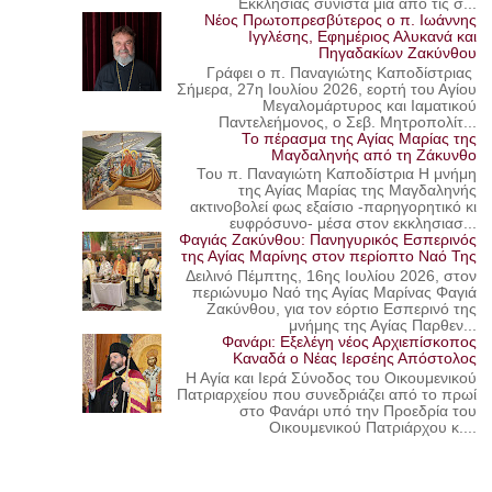
Εκκλησίας συνιστά μία από τις σ...
Νέος Πρωτοπρεσβύτερος ο π. Ιωάννης
Ιγγλέσης, Εφημέριος Αλυκανά και
Πηγαδακίων Ζακύνθου
Γράφει ο π. Παναγιώτης Καποδίστριας
Σήμερα, 27η Ιουλίου 2026, εορτή του Αγίου
Μεγαλομάρτυρος και Ιαματικού
Παντελεήμονος, ο Σεβ. Μητροπολίτ...
Το πέρασμα της Αγίας Μαρίας της
Μαγδαληνής από τη Ζάκυνθο
Του π. Παναγιώτη Καποδίστρια Η μνήμη
της Αγίας Μαρίας της Μαγδαληνής
ακτινοβολεί φως εξαίσιο -παρηγορητικό κι
ευφρόσυνο- μέσα στον εκκλησιασ...
Φαγιάς Ζακύνθου: Πανηγυρικός Εσπερινός
της Αγίας Μαρίνης στον περίοπτο Ναό Της
Δειλινό Πέμπτης, 16ης Ιουλίου 2026, στον
περιώνυμο Ναό της Αγίας Μαρίνας Φαγιά
Ζακύνθου, για τον εόρτιο Εσπερινό της
μνήμης της Αγίας Παρθεν...
Φανάρι: Εξελέγη νέος Αρχιεπίσκοπος
Καναδά ο Νέας Ιερσέης Απόστολος
Η Αγία και Ιερά Σύνοδος του Οικουμενικού
Πατριαρχείου που συνεδριάζει από το πρωί
στο Φανάρι υπό την Προεδρία του
Οικουμενικού Πατριάρχου κ....