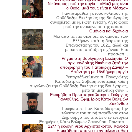
Νικάνορος μετά την αργία – «Μαζί μας είναι
ο Θεός, μαζί τους είναι η Μόσχα»
Η αντιπαράθεση στους κόλπους της
Ορθόδοξης Εκκλησίας της Βουλγαρίας
συνεχίζεται με αμείωτη ένταση. Λίγες ώρες
μετά την ανακοίνωση της δεκαπε...
Ομόνοια και διχόνοια
Μία από τις πιο σκληρές δοκιμασίες των
Ελλήνων κατά τη διάρκεια της
Επανάστασης του 1821, αλλά και
μετέπειτα, υπήρξε η διχόνοια. Είτε
προσωπ...
Ρήγμα στη Βουλγαρική Εκκλησία: Ο
αρχιμανδρίτης Νικάνωρ ζητά την
αποχώρηση του Πατριάρχη Δανιήλ –
Απάντηση με 15νθήμερη αργία
Ρεπορτάζ-κείμενο: π. Παναγιώτης
Καποδίστριας Σοβαρή εσωτερική κρίση
συγκλονίζει την Ορθόδοξη Εκκλησία της Βουλγαρίας,
μετά τη μετωπική σύγκ...
Εκοιμήθη ο Πρωτοπρεσβύτερος Γεώργιος
Γιαννούλης, Εφημέριος Κάτω Βολιμών
Ζακύνθου
Γράφει ο π. Παν. Καποδίστριας Την
τελευταία του πνοή παρέδωσε στον
Δημιουργό του απόψε ο εν ενεργεία
Εφημέριος Κάτω Βολιμών Ζακύνθου, Πρωτοπ...
22/7 η εκλογή νέου Αρχιεπισκόπου Καναδά
- Η μετάβαση μπαίνει στην τελική ευθεία