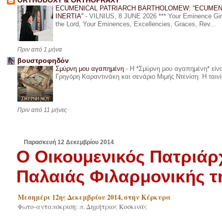
ORTHODOXY & ORTHOPRAXY
ECUMENICAL PATRIARCH BARTHOLOMEW: “ECUMEN
INERTIA”
-
VILNIUS, 8 JUNE 2026 *** Your Eminence Ginta
the Lord, Your Eminences, Excellencies, Graces, Rev...
Πριν από 1 μήνα
βουστροφηδόν
Σμύρνη μου αγαπημένη
-
Η *Σμύρνη μου αγαπημένη* είναι
Γρηγόρη Καραντινάκη και σενάριο Μιμής Ντενίση. Η ταινία
Πριν από 11 μήνες
Παρασκευή 12 Δεκεμβρίου 2014
Ο Οικουμενικός Πατριάρ
Παλαιάς Φιλαρμονικής τ
Μεσημέρι 12ης Δεκεμβρίου 2014, στην Κέρκυρα
Φωτο-ανταπόκριση: π. Δημήτριος Κοσκινάς