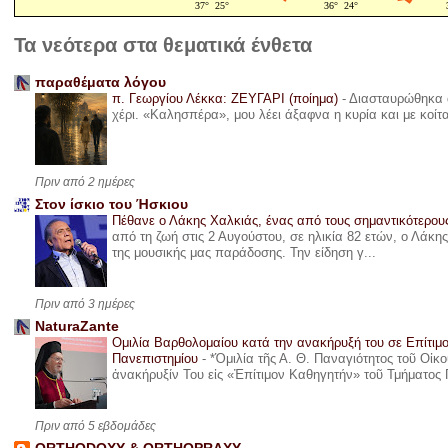
Τα νεότερα στα θεματικά ένθετα
παραθέματα λόγου
π. Γεωργίου Λέκκα: ΖΕΥΓΑΡΙ (ποίημα)
-
Διασταυρώθηκα α
χέρι. «Καλησπέρα», μου λέει άξαφνα η κυρία και με κοίτ
Πριν από 2 ημέρες
Στον ίσκιο του Ήσκιου
Πέθανε ο Λάκης Χαλκιάς, ένας από τους σημαντικότερο
από τη ζωή στις 2 Αυγούστου, σε ηλικία 82 ετών, ο Λάκ
της μουσικής μας παράδοσης. Την είδηση γ...
Πριν από 3 ημέρες
NaturaZante
Ομιλία Βαρθολομαίου κατά την ανακήρυξή του σε Επίτιμ
Πανεπιστημίου
-
*Ὁμιλία τῆς Α. Θ. Παναγιότητος τοῦ Οἰκ
ἀνακήρυξίν Του εἰς «Ἐπίτιμον Καθηγητήν» τοῦ Τμήματος 
Πριν από 5 εβδομάδες