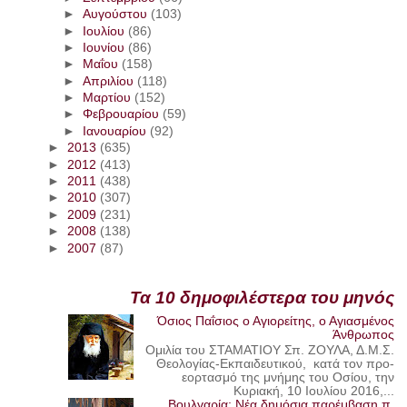
►
Αυγούστου
(103)
►
Ιουλίου
(86)
►
Ιουνίου
(86)
►
Μαΐου
(158)
►
Απριλίου
(118)
►
Μαρτίου
(152)
►
Φεβρουαρίου
(59)
►
Ιανουαρίου
(92)
►
2013
(635)
►
2012
(413)
►
2011
(438)
►
2010
(307)
►
2009
(231)
►
2008
(138)
►
2007
(87)
Τα 10 δημοφιλέστερα του μηνός
Όσιος Παΐσιος ο Αγιορείτης, ο Αγιασμένος
Άνθρωπος
Ομιλία του ΣΤΑΜΑΤΙΟΥ Σπ. ΖΟΥΛΑ, Δ.Μ.Σ.
Θεολογίας-Εκπαιδευτικού, κατά τον προ-
εορτασμό της μνήμης του Οσίου, την
Κυριακή, 10 Ιουλίου 2016,...
Βουλγαρία: Νέα δημόσια παρέμβαση π.