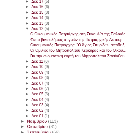
►
Δεκ 17
(6)
►
Δεκ 16
(6)
►
Δεκ 15
(8)
►
Δεκ 14
(6)
►
Δεκ 13
(8)
▼
Δεκ 12
(5)
Ο Οικουμενικός Πατριάρχης στη Συναυλία της Παλαιάς...
Φωτο-βιντεολήψεις στιγμών της Πατριαρχικής Λειτουρ...
Οικουμενικός Πατριάρχης: "Ο Άγιος Σπυρίδων απόδειξ...
Οι Ομιλίες του Μητροπολίτου Κερκύρας και του Οικου...
Για την ονομαστική εορτή του Μητροπολίτου Ζακύνθου...
►
Δεκ 11
(8)
►
Δεκ 10
(9)
►
Δεκ 09
(4)
►
Δεκ 08
(3)
►
Δεκ 07
(4)
►
Δεκ 06
(7)
►
Δεκ 05
(6)
►
Δεκ 04
(4)
►
Δεκ 03
(4)
►
Δεκ 02
(4)
►
Δεκ 01
(1)
►
Νοεμβρίου
(113)
►
Οκτωβρίου
(81)
►
Σεπτεμβρίου
(66)