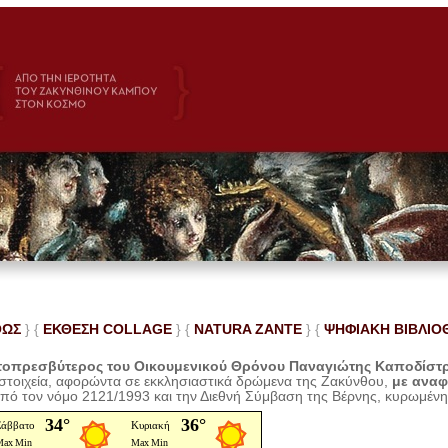
ΘΩΣ
} {
ΕΚΘΕΣΗ COLLAGE
}
{
NATURA ZANTE
} {
ΨΗΦΙΑΚΗ ΒΙΒΛΙΟ
οπρεσβύτερος του Οικουμενικού Θρόνου Παναγιώτης Καποδίστ
 στοιχεία, αφορώντα σε εκκλησιαστικά δρώμενα της Ζακύνθου,
με ανα
από τον νόμο 2121/1993 και την Διεθνή Σύμβαση της Βέρνης, κυρωμέν