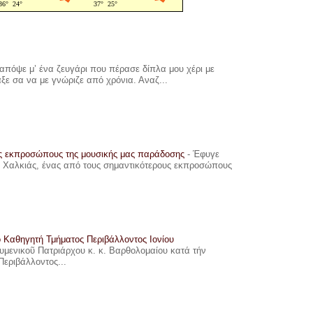
πόψε μ’ ένα ζευγάρι που πέρασε δίπλα μου χέρι με
αξε σα να με γνώριζε από χρόνια. Αναζ...
υς εκπροσώπους της μουσικής μας παράδοσης
-
Έφυγε
ης Χαλκιάς, ένας από τους σημαντικότερους εκπροσώπους
ο Καθηγητή Τμήματος Περιβάλλοντος Ιονίου
ουμενικοῦ Πατριάρχου κ. κ. Βαρθολομαίου κατά τήν
Περιβάλλοντος...