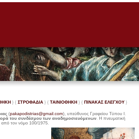
ΘΗΚΗ
} {
ΣΤΡΟΦΑΔΙΑ
} {
ΤΑΙΝΙΟΘΗΚΗ
} {
ΠΙΝΑΚΑΣ ΕΛΕ
ΓΧΟΥ
}
ριας
(
pakapodistrias@gmail.com
), υπεύθυνος Γραφείου Τύπου Ι.
φορά του συνδέσμου των αναδημοσιευόμενων
. Η
πνευματική
η από τον νόμο 100/1975.