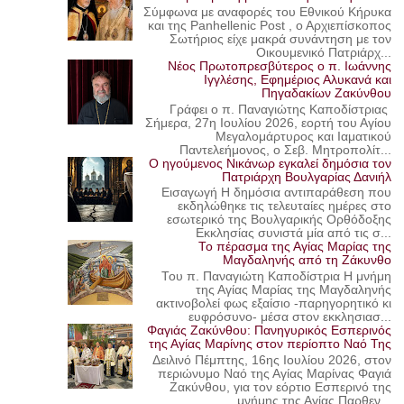
Σύμφωνα με αναφορές του Εθνικού Κήρυκα
και της Panhellenic Post , ο Αρχιεπίσκοπος
Σωτήριος είχε μακρά συνάντηση με τον
Οικουμενικό Πατριάρχ...
Νέος Πρωτοπρεσβύτερος ο π. Ιωάννης
Ιγγλέσης, Εφημέριος Αλυκανά και
Πηγαδακίων Ζακύνθου
Γράφει ο π. Παναγιώτης Καποδίστριας
Σήμερα, 27η Ιουλίου 2026, εορτή του Αγίου
Μεγαλομάρτυρος και Ιαματικού
Παντελεήμονος, ο Σεβ. Μητροπολίτ...
Ο ηγούμενος Νικάνωρ εγκαλεί δημόσια τον
Πατριάρχη Βουλγαρίας Δανιήλ
Εισαγωγή Η δημόσια αντιπαράθεση που
εκδηλώθηκε τις τελευταίες ημέρες στο
εσωτερικό της Βουλγαρικής Ορθόδοξης
Εκκλησίας συνιστά μία από τις σ...
Το πέρασμα της Αγίας Μαρίας της
Μαγδαληνής από τη Ζάκυνθο
Του π. Παναγιώτη Καποδίστρια Η μνήμη
της Αγίας Μαρίας της Μαγδαληνής
ακτινοβολεί φως εξαίσιο -παρηγορητικό κι
ευφρόσυνο- μέσα στον εκκλησιασ...
Φαγιάς Ζακύνθου: Πανηγυρικός Εσπερινός
της Αγίας Μαρίνης στον περίοπτο Ναό Της
Δειλινό Πέμπτης, 16ης Ιουλίου 2026, στον
περιώνυμο Ναό της Αγίας Μαρίνας Φαγιά
Ζακύνθου, για τον εόρτιο Εσπερινό της
μνήμης της Αγίας Παρθεν...