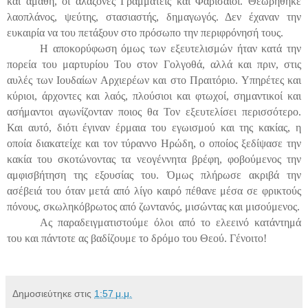
και αμαθή, οι αλαζόνες Γραμματείς και Φαρισαίοι. Θεωρήθηκε
λαοπλάνος, ψεύτης, στασιαστής, δημαγωγός. Δεν έχαναν την
ευκαιρία να του πετάξουν στο πρόσωπο την περιφρόνησή τους.
Η αποκορύφωση όμως των εξευτελισμών ήταν κατά την
πορεία του μαρτυρίου Του στον Γολγοθά, αλλά και πριν, στις
αυλές των Ιουδαίων Αρχιερέων και στο Πραιτόριο. Υπηρέτες και
κύριοι, άρχοντες και λαός, πλούσιοι και φτωχοί, σημαντικοί και
ασήμαντοι αγωνίζονταν ποιος θα Τον εξευτελίσει περισσότερο.
Και αυτό, διότι έγιναν έρμαια του εγωισμού και της κακίας, η
οποία διακατείχε και τον τύραννο Ηρώδη, ο οποίος ξεδίψασε την
κακία του σκοτώνοντας τα νεογέννητα βρέφη, φοβούμενος την
αμφισβήτηση της εξουσίας του. Όμως πλήρωσε ακριβά την
ασέβειά του όταν μετά από λίγο καιρό πέθανε μέσα σε φρικτούς
πόνους, σκωληκόβρωτος από ζωντανός, μισώντας και μισούμενος.
Ας παραδειγματιστούμε όλοι από το ελεεινό κατάντημά
του και πάντοτε ας βαδίζουμε το δρόμο του Θεού. Γ
ένοιτο!
Δημοσιεύτηκε στις
1:57 μ.μ.