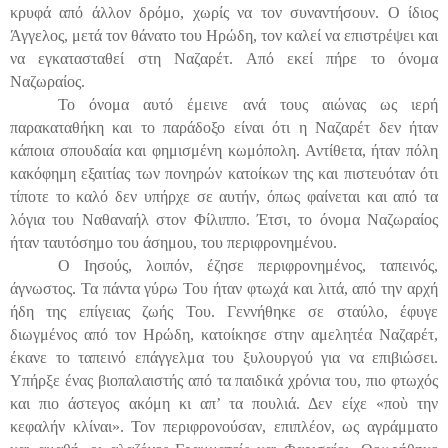
κρυφά από άλλον δρόμο, χωρίς να τον συναντήσουν. Ο ίδιος
Άγγελος, μετά τον θάνατο του Ηρώδη, τον καλεί να επιστρέψει και
να εγκατασταθεί στη Ναζαρέτ. Από εκεί πήρε το όνομα
Ναζωραίος.
Το όνομα αυτό έμεινε ανά τους αιώνας ως ιερή
παρακαταθήκη και το παράδοξο είναι ότι η Ναζαρέτ δεν ήταν
κάποια σπουδαία και φημισμένη κωμόπολη. Αντίθετα, ήταν πόλη
κακόφημη εξαιτίας των πονηρών κατοίκων της και πιστευόταν ότι
τίποτε το καλό δεν υπήρχε σε αυτήν, όπως φαίνεται και από τα
λόγια του Ναθαναήλ στον Φίλιππο. Έτσι, το όνομα Ναζωραίος
ήταν ταυτόσημο του άσημου, του περιφρονημένου.
Ο Ιησούς, λοιπόν, έζησε περιφρονημένος, ταπεινός,
άγνωστος. Τα πάντα γύρω Του ήταν φτωχά και λιτά, από την αρχή
ήδη της επίγειας ζωής Του. Γεννήθηκε σε σταύλο, έφυγε
διωγμένος από τον Ηρώδη, κατοίκησε στην αμελητέα Ναζαρέτ,
έκανε το ταπεινό επάγγελμα του ξυλουργού για να επιβιώσει.
Υπήρξε ένας βιοπαλαιστής από τα παιδικά χρόνια του, πιο φτωχός
και πιο άστεγος ακόμη κι απ’ τα πουλιά. Δεν είχε «ποὺ την
κεφαλήν κλίναι». Τον περιφρονούσαν, επιπλέον, ως αγράμματο