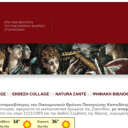
ΘΩΣ
} {
ΕΚΘΕΣΗ COLLAGE
}
{
NATURA ZANTE
} {
ΨΗΦΙΑΚΗ ΒΙΒΛΙΟ
οπρεσβύτερος του Οικουμενικού Θρόνου Παναγιώτης Καποδίστ
 στοιχεία, αφορώντα σε εκκλησιαστικά δρώμενα της Ζακύνθου,
με ανα
από τον νόμο 2121/1993 και την Διεθνή Σύμβαση της Βέρνης, κυρωμέν