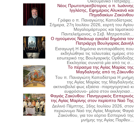
Οικουμενικό Πατριάρχ...
Νέος Πρωτοπρεσβύτερος ο π. Ιωάννης
Ιγγλέσης, Εφημέριος Αλυκανά και
Πηγαδακίων Ζακύνθου
Γράφει ο π. Παναγιώτης Καποδίστριας
Σήμερα, 27η Ιουλίου 2026, εορτή του Αγίου
Μεγαλομάρτυρος και Ιαματικού
Παντελεήμονος, ο Σεβ. Μητροπολίτ...
Ο ηγούμενος Νικάνωρ εγκαλεί δημόσια τον
Πατριάρχη Βουλγαρίας Δανιήλ
Εισαγωγή Η δημόσια αντιπαράθεση που
εκδηλώθηκε τις τελευταίες ημέρες στο
εσωτερικό της Βουλγαρικής Ορθόδοξης
Εκκλησίας συνιστά μία από τις σ...
Το πέρασμα της Αγίας Μαρίας της
Μαγδαληνής από τη Ζάκυνθο
Του π. Παναγιώτη Καποδίστρια Η μνήμη
της Αγίας Μαρίας της Μαγδαληνής
ακτινοβολεί φως εξαίσιο -παρηγορητικό κι
ευφρόσυνο- μέσα στον εκκλησιασ...
Φαγιάς Ζακύνθου: Πανηγυρικός Εσπερινός
της Αγίας Μαρίνης στον περίοπτο Ναό Της
Δειλινό Πέμπτης, 16ης Ιουλίου 2026, στον
περιώνυμο Ναό της Αγίας Μαρίνας Φαγιά
Ζακύνθου, για τον εόρτιο Εσπερινό της
μνήμης της Αγίας Παρθεν...