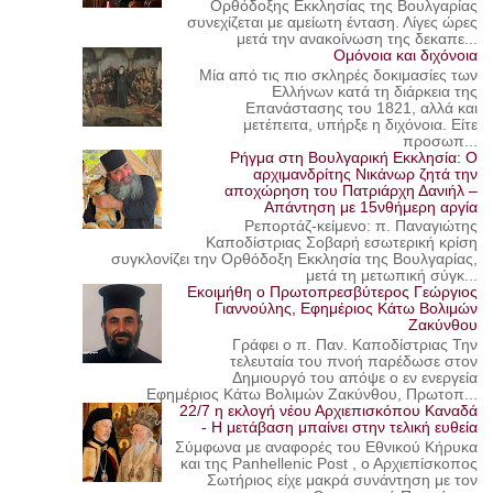
Ορθόδοξης Εκκλησίας της Βουλγαρίας
συνεχίζεται με αμείωτη ένταση. Λίγες ώρες
μετά την ανακοίνωση της δεκαπε...
Ομόνοια και διχόνοια
Μία από τις πιο σκληρές δοκιμασίες των
Ελλήνων κατά τη διάρκεια της
Επανάστασης του 1821, αλλά και
μετέπειτα, υπήρξε η διχόνοια. Είτε
προσωπ...
Ρήγμα στη Βουλγαρική Εκκλησία: Ο
αρχιμανδρίτης Νικάνωρ ζητά την
αποχώρηση του Πατριάρχη Δανιήλ –
Απάντηση με 15νθήμερη αργία
Ρεπορτάζ-κείμενο: π. Παναγιώτης
Καποδίστριας Σοβαρή εσωτερική κρίση
συγκλονίζει την Ορθόδοξη Εκκλησία της Βουλγαρίας,
μετά τη μετωπική σύγκ...
Εκοιμήθη ο Πρωτοπρεσβύτερος Γεώργιος
Γιαννούλης, Εφημέριος Κάτω Βολιμών
Ζακύνθου
Γράφει ο π. Παν. Καποδίστριας Την
τελευταία του πνοή παρέδωσε στον
Δημιουργό του απόψε ο εν ενεργεία
Εφημέριος Κάτω Βολιμών Ζακύνθου, Πρωτοπ...
22/7 η εκλογή νέου Αρχιεπισκόπου Καναδά
- Η μετάβαση μπαίνει στην τελική ευθεία
Σύμφωνα με αναφορές του Εθνικού Κήρυκα
και της Panhellenic Post , ο Αρχιεπίσκοπος
Σωτήριος είχε μακρά συνάντηση με τον