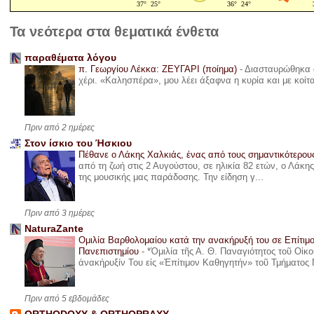
Τα νεότερα στα θεματικά ένθετα
παραθέματα λόγου
π. Γεωργίου Λέκκα: ΖΕΥΓΑΡΙ (ποίημα)
-
Διασταυρώθηκα α
χέρι. «Καλησπέρα», μου λέει άξαφνα η κυρία και με κοίτ
Πριν από 2 ημέρες
Στον ίσκιο του Ήσκιου
Πέθανε ο Λάκης Χαλκιάς, ένας από τους σημαντικότερο
από τη ζωή στις 2 Αυγούστου, σε ηλικία 82 ετών, ο Λάκ
της μουσικής μας παράδοσης. Την είδηση γ...
Πριν από 3 ημέρες
NaturaZante
Ομιλία Βαρθολομαίου κατά την ανακήρυξή του σε Επίτιμ
Πανεπιστημίου
-
*Ὁμιλία τῆς Α. Θ. Παναγιότητος τοῦ Οἰκ
ἀνακήρυξίν Του εἰς «Ἐπίτιμον Καθηγητήν» τοῦ Τμήματος 
Πριν από 5 εβδομάδες