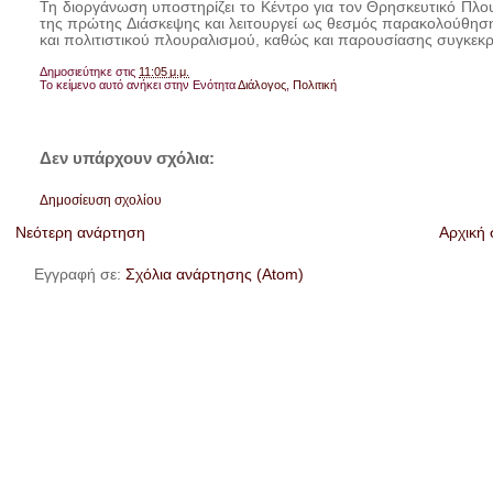
Τη διοργάνωση υποστηρίζει το Κέντρο για τον Θρησκευτικό Πλο
της πρώτης Διάσκεψης και λειτουργεί ως θεσμός παρακολούθησ
και πολιτιστικού πλουραλισμού, καθώς και παρουσίασης συγκεκρ
Δημοσιεύτηκε στις
11:05 μ.μ.
Το κείμενο αυτό ανήκει στην Ενότητα
Διάλογος
,
Πολιτική
Δεν υπάρχουν σχόλια:
Δημοσίευση σχολίου
Νεότερη ανάρτηση
Αρχική 
Εγγραφή σε:
Σχόλια ανάρτησης (Atom)