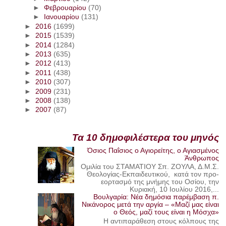
►
Φεβρουαρίου
(70)
►
Ιανουαρίου
(131)
►
2016
(1699)
►
2015
(1539)
►
2014
(1284)
►
2013
(635)
►
2012
(413)
►
2011
(438)
►
2010
(307)
►
2009
(231)
►
2008
(138)
►
2007
(87)
Τα 10 δημοφιλέστερα του μηνός
Όσιος Παΐσιος ο Αγιορείτης, ο Αγιασμένος
Άνθρωπος
Ομιλία του ΣΤΑΜΑΤΙΟΥ Σπ. ΖΟΥΛΑ, Δ.Μ.Σ.
Θεολογίας-Εκπαιδευτικού, κατά τον προ-
εορτασμό της μνήμης του Οσίου, την
Κυριακή, 10 Ιουλίου 2016,...
Βουλγαρία: Νέα δημόσια παρέμβαση π.
Νικάνορος μετά την αργία – «Μαζί μας είναι
ο Θεός, μαζί τους είναι η Μόσχα»
Η αντιπαράθεση στους κόλπους της