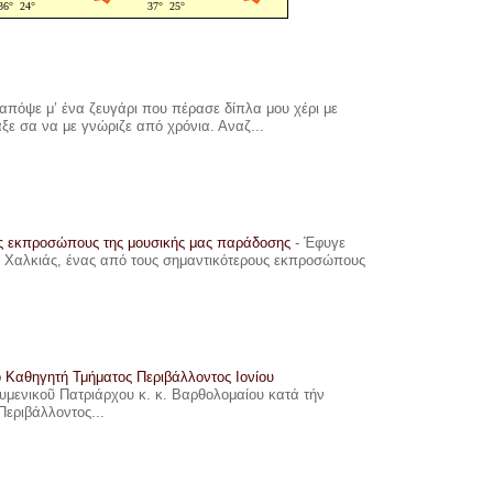
πόψε μ’ ένα ζευγάρι που πέρασε δίπλα μου χέρι με
αξε σα να με γνώριζε από χρόνια. Αναζ...
υς εκπροσώπους της μουσικής μας παράδοσης
-
Έφυγε
ης Χαλκιάς, ένας από τους σημαντικότερους εκπροσώπους
ο Καθηγητή Τμήματος Περιβάλλοντος Ιονίου
ουμενικοῦ Πατριάρχου κ. κ. Βαρθολομαίου κατά τήν
Περιβάλλοντος...