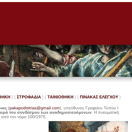
ΘΗΚΗ
} {
ΣΤΡΟΦΑΔΙΑ
} {
ΤΑΙΝΙΟΘΗΚΗ
} {
ΠΙΝΑΚΑΣ ΕΛΕ
ΓΧΟΥ
}
ριας
(
pakapodistrias@gmail.com
), υπεύθυνος Γραφείου Τύπου Ι.
φορά του συνδέσμου των αναδημοσιευόμενων
. Η
πνευματική
η από τον νόμο 100/1975.