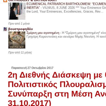
ORTHODOXY & ORTHOPRAXY
ECUMENICAL PATRIARCH BARTHOLOMEW: “ECUMEN
INERTIA”
-
VILNIUS, 8 JUNE 2026 *** Your Eminence Ginta
the Lord, Your Eminences, Excellencies, Graces, Rev...
Πριν από 1 μήνα
βουστροφηδόν
Σμύρνη μου αγαπημένη
-
Η *Σμύρνη μου αγαπημένη* είναι
Γρηγόρη Καραντινάκη και σενάριο Μιμής Ντενίση. Η ταινία
Πριν από 11 μήνες
Παρασκευή 27 Οκτωβρίου 2017
2η Διεθνής Διάσκεψη με
Πολιτιστικός Πλουραλισμ
Συνύπαρξη στη Μέση Ανα
31.10.2017)