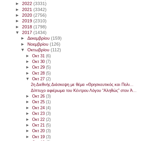
►
2022
(3331)
►
2021
(3342)
►
2020
(2756)
►
2019
(2310)
►
2018
(1798)
▼
2017
(1434)
►
Δεκεμβρίου
(159)
►
Νοεμβρίου
(126)
▼
Οκτωβρίου
(112)
►
Οκτ 31
(6)
►
Οκτ 30
(7)
►
Οκτ 29
(5)
►
Οκτ 28
(5)
▼
Οκτ 27
(2)
2η Διεθνής Διάσκεψη με θέμα «Θρησκευτικός και Πολι...
Δίπτυχο αφιέρωμα του Κέντρου Λόγου “Αληθώς” στον Ά...
►
Οκτ 26
(3)
►
Οκτ 25
(1)
►
Οκτ 24
(4)
►
Οκτ 23
(3)
►
Οκτ 22
(2)
►
Οκτ 21
(5)
►
Οκτ 20
(3)
►
Οκτ 19
(3)