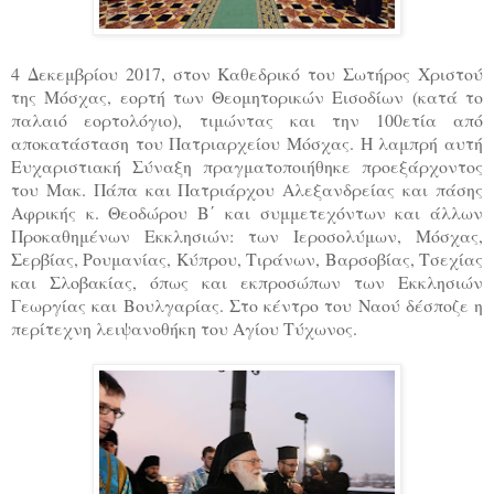
4 Δεκεμβρίου 2017, στον Καθεδρικό του Σωτήρος Χριστού
της Μόσχας,
εορτή των Θεομητορικών Εισοδίων (κατά το
παλαιό εορτολόγιο),
τιμώντας και την 100ετία από
αποκατάσταση του Πατριαρχείου Μόσχας. Η λαμπρή αυτή
Ευχαριστιακή Σύναξη πραγματοποιήθηκε προεξάρχοντος
του Μακ. Πάπα και Πατριάρχου Αλεξανδρείας και πάσης
Αφρικής κ. Θεοδώρου Β΄ και συμμετεχόντων και άλλων
Προκαθημένων Εκκλησιών: των Ιεροσολύμων, Μόσχας,
Σερβίας, Ρουμανίας, Κύπρου, Τιράνων, Βαρσοβίας, Τσεχίας
και Σλοβακίας, όπως και εκπροσώπων των Εκκλησιών
Γεωργίας και Βουλγαρίας. Στο κέντρο του Ναού δέσποζε η
περίτεχνη λειψανοθήκη του Αγίου Τύχωνος.