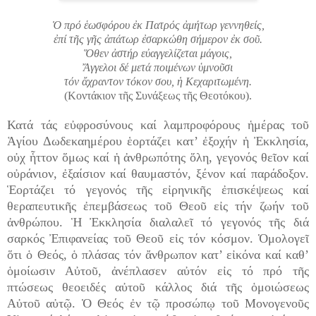
Ὁ πρό ἑωσφόρου ἐκ Πατρός ἀμήτωρ γεννηθείς,
ἐπί τῆς γῆς ἀπάτωρ ἐσαρκώθη σήμερον ἐκ σοῦ.
Ὅθεν ἀστήρ εὐαγγελίζεται μάγοις,
Ἄγγελοι δέ μετά ποιμένων ὑμνοῦσι
τόν ἄχραντον τόκον σου, ἡ Κεχαριτωμένη.
(Κοντάκιον τῆς Συνάξεως τῆς Θεοτόκου).
Κατά τάς εὐφροσύνους καί λαμπροφόρους ἡμέρας τοῦ
Ἁγίου Δωδεκαημέρου ἑορτάζει κατ’ ἐξοχήν ἡ Ἐκκλησία,
οὐχ ἧττον ὅμως καί ἡ ἀνθρωπότης ὅλη, γεγονός θεῖον καί
οὐράνιον, ἐξαίσιον καί θαυμαστόν, ξένον καί παράδοξον.
Ἑορτάζει τό γεγονός τῆς εἰρηνικῆς ἐπισκέψεως καί
θεραπευτικῆς ἐπεμβάσεως τοῦ Θεοῦ εἰς τήν ζωήν τοῦ
ἀνθρώπου. Ἡ Ἐκκλησία διαλαλεῖ τό γεγονός τῆς διά
σαρκός Ἐπιφανείας τοῦ Θεοῦ εἰς τόν κόσμον. Ὁμολογεῖ
ὅτι ὁ Θεός, ὁ πλάσας τόν ἄνθρωπον κατ’ εἰκόνα καί καθ’
ὁμοίωσιν Αὐτοῦ, ἀνέπλασεν αὐτόν εἰς τό πρό τῆς
πτώσεως θεοειδές αὐτοῦ κάλλος διά τῆς ὁμοιώσεως
Αὐτοῦ αὐτῷ. Ὁ Θεός ἐν τῷ προσώπῳ τοῦ Μονογενοῦς