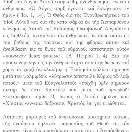
Υἱοῦ καί Λόγου Αὐτοῦ ἐσαρκώθη, ἐνηνθρώπησε, ἐγένετο
ἄνθρωπος. «Ὁ Λόγος σάρξ ἐγένετο καί ἐσκήνωσεν ἐν
ἡμῖν» ( Ἰω. 1, 14). Ὁ Θεός διά τῆς Ἐνανθρωπήσεως τοῦ
Υἱοῦ Αὐτοῦ καί διά τῆς κατά σάρκα ἐκ τῆς Ἀειπαρθένου
γεννήσεως Αὐτοῦ ἐπί Καίσαρος Ὀκταβιανοῦ Αὐγούστου
εἰς Βηθλεέμ, ἀνεκαίνισε τόν ἄνθρωπον, ἀνέσυρε αὐτόν ἐκ
τοῦ βάθους τῆς πτώσεως καί τῆς φθορᾶς αὐτοῦ καί
ἀνεβίβασεν εἰς τό ὕψος τοῦ οὐρανοῦ, κατέστησεν αὐτόν
«κοινωνόν θείας φύσεως». (Β΄ Πέτρου 1, 4). Διά τήν
προσγενομένην εἰς τήν ἀνθρωπότητα τοιαύτην δωρεάν καί
χάριν ἐν χαρᾷ ἀνεκλαλήτῳ ἡ Ἐκκλησία ψάλλει σήμερον
μετά τοῦ ψαλμῳδοῦ: «λύτρωσιν ἀπέστειλε Κύριος τῷ λαῷ
αὐτοῦ,» μετά τοῦ Εὐαγγελιστοῦ: «ἐτέχθη ὑμῖν σήμερον
σωτήρ ὅς ἐστι Χριστός» καί μετά τοῦ ὑμνῳδοῦ:
«ἐπεσκέψατο ἡμᾶς ἐξ ὕψους ὁ Σωτήρ ἡμῶν» καί:
«Χριστός γεννᾶται δοξάσατε, Χριστός ἐπί γῆς ὑψώθητε».
Αὐτόπται μάρτυρες τοῦ ἀνηκούστου μυστηρίου τούτου,
τῆς ἐνσάρκου δηλονότι παρουσίας τοῦ Θεοῦ εἰς τόν
κόσμον, εἶναι ἡ ὑπουργήσασα τοῦτο, ἤτοι ἡ Ἀειπάρθενος,