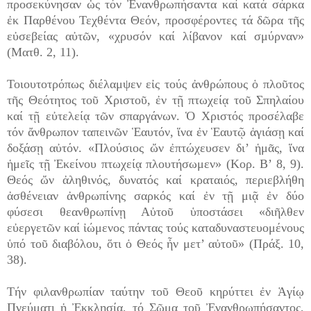
προσεκύνησαν ὡς τόν Ἐνανθρωπήσαντα καί κατά σάρκα
ἐκ Παρθένου Τεχθέντα Θεόν, προσφέροντες τά δῶρα τῆς
εὐσεβείας αὐτῶν, «χρυσόν καί λίβανον καί σμύρναν»
(Ματθ. 2, 11).
Τοιουτοτρόπως διέλαμψεν εἰς τούς ἀνθρώπους ὁ πλοῦτος
τῆς Θεότητος τοῦ Χριστοῦ, ἐν τῇ πτωχείᾳ τοῦ Σπηλαίου
καί τῇ εὐτελείᾳ τῶν σπαργάνων. Ὁ Χριστός προσέλαβε
τόν ἄνθρωπον ταπεινῶν Ἑαυτόν, ἵνα ἐν Ἑαυτῷ ἁγιάσῃ καί
δοξάσῃ αὐτόν. «Πλούσιος ὤν ἐπτώχευσεν δι’ ἡμᾶς, ἵνα
ἡμεῖς τῇ Ἐκείνου πτωχείᾳ πλουτήσωμεν» (Κορ. Β’ 8, 9).
Θεός ὤν ἀληθινός, δυνατός καί κραταιός, περιεβλήθη
ἀσθένειαν ἀνθρωπίνης σαρκός καί ἐν τῇ μιᾷ ἐν δύο
φύσεσι θεανθρωπίνῃ Αὐτοῦ ὑποστάσει «διῆλθεν
εὐεργετῶν καί ἰώμενος πάντας τούς καταδυναστευομένους
ὑπό τοῦ διαβόλου, ὅτι ὁ Θεός ἦν μετ’ αὐτοῦ» (Πράξ. 10,
38).
Τήν φιλανθρωπίαν ταύτην τοῦ Θεοῦ κηρύττει ἐν Ἁγίῳ
Πνεύματι ἡ Ἐκκλησία, τό Σῶμα τοῦ Ἐνανθρωπήσαντος,