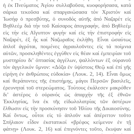
ἡ ἐκ Πνεύματος Ἁγίου συλλαβοῦσα, κυοφορήσασα, κατά
σάρκα τεκοῦσα καί σπαργανώσασα τόν Χριστόν καί
Ἰωσήφ ὁ πρεσβύτης, ὁ συνοδός αὐτῆς ἀπό Ναζαρέτ εἰς
Βηθλεέμ διά τήν τοῦ Καίσαρος ἀπογραφήν, ἀπό Βηθλεέμ
εἰς τήν εἰς Αἴγυπτον φυγήν καί εἰς τήν ἐπιστροφήν εἰς
Ναζαρέτ, ἐξ ἧς καί Ναζωραῖος ἐκλήθη. Εἶναι ὡσαύτως
ἁπλοῖ ἀγρόται, ποιμένες ἀγραυλοῦντες εἰς τά ποίμνια
αὐτῶν, προσκληθέντες ἐγγύθεν εἰς θέαν καί ἐμπειρίαν τοῦ
μυστηρίου δι’ ὀπτασίας ἀγγέλων, ψαλλόντων ἐξ οὐρανοῦ
τόν ἀγγελικόν ὕμνον: «Δόξα ἐν ὑψίστοις Θεῷ καί ἐπί γῆς
εἰρήνη ἐν ἀνθρώποις εὐδοκία» (Λουκ. 2, 14). Εἶναι ὅμως
καί θεράποντες τῆς ἐπιστήμης, μάγοι Περσῶν βασιλεῖς,
ἐρευνηταί τοῦ στερεώματος. Τούτους ἐκάλεσεν μακρόθεν
δι’ ἀστέρος ὁ οὐρανός ὡς ἀπαρχήν τῆς ἐξ ἐθνῶν
Ἐκκλησίας, ἵνα ἐκ τῆς εἰδωλολατρίας τῶν ἀστέρων
ἔλθωσιν εἰς τήν προσκύνησιν τοῦ Ἡλίου τῆς Δικαιοσύνης.
Καί ὄντως, οὗτοι εἰς τό ἁπλοῦν καί ἀπέριττον τοῦτο
Σπήλαιον εἶδον ἐκστατικοί «βρέφος κείμενον ἐν τῇ
φάτνῃ» (Λουκ. 2, 16) καί ἐπιγνόντες τοῦτο, ἔκυψαν καί