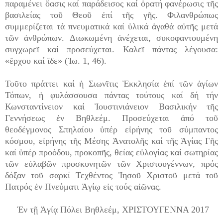
παραμένει ὄασις καί παράδεισος καί ὁρατή φανέρωσις τῆς
βασιλείας τοῦ Θεοῦ ἐπί τῆς γῆς. Φιλανθρώπως
συμμερίζεται τά πνευματικά καί ὑλικά ἀγαθά αὐτῆς μετά
τῶν ἀνθρώπων. Διωκωμένη ἀνέχεται, συκοφαντουμένη
συγχωρεῖ καί προσεύχεται. Καλεῖ πάντας λέγουσα:
«ἔρχου καί ἴδε» (Ἰω. 1, 46).
Τοῦτο πράττει καί ἡ Σιωνῖτις Ἐκκλησία ἐπί τῶν ἁγίων
Τόπων, ἡ φυλάσσουσα πάντας τούτους καί δή τήν
Κωνσταντίνειον καί Ἰουστινιάνειον Βασιλικήν τῆς
Γεννήσεως ἐν Βηθλεέμ. Προσεύχεται ἀπό τοῦ
θεοδέγμονος Σπηλαίου ὑπέρ εἰρήνης τοῦ σύμπαντος
κόσμου, εἰρήνης τῆς Μέσης Ἀνατολῆς καί τῆς Ἁγίας Γῆς
καί ὑπέρ προόδου, προκοπῆς, θείας εὐλογίας καί σωτηρίας
τῶν εὐλαβῶν προσκυνητῶν τῶν Χριστουγέννων, πρός
δόξαν τοῦ σαρκί Τεχθέντος Ἰησοῦ Χριστοῦ μετά τοῦ
Πατρός ἐν Πνεύματι Ἁγίῳ εἰς τούς αἰῶνας.
Ἐν τῇ Ἁγίᾳ Πόλει Βηθλεέμ, ΧΡΙΣΤΟΥΓΕΝΝΑ 2017