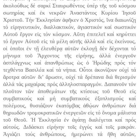
ἀκολούθως δέ σαρκί Σταυρωθέντος ὑπέρ τῆς τοῦ κόσμου
σωτηρίας καί ἐκ νεκρῶν Ἀναστάντος Κυρίου Ἰησοῦ
Χριστοῦ. Τήν Ἐκκλησίαν ἀφῆκεν ὁ Χριστός, ἵνα διαιωνίζῃ
τό εἰρηνευτικόν, διαλλακτικόν, ἁγιαστικόν καί σωστικόν
Αὐτοῦ ἔργον εἰς τόν κόσμον. Αὕτη ἐπιτελεῖ καί κηρύττει
τό ἔργον Αὐτοῦ εἰς τά μέλη αὐτῆς ἀλλά καί εἰς ἐκείνους,
οἱ ὁποῖοι ἐν τῇ ἐλευθέρᾳ αὐτῶν ἐκλογῇ δέν δέχονται τό
μήνυμα τοῦ Ἄρχοντος τῆς εἰρήνης, ἀλλά ἐνεργοῦν
ἀσπλάγχνως καί ἀπανθρώπως ὡς ὁ Ἡρώδης πρός τόν
τεχθέντα Βασιλέα καί τά νήπια. Οὗτοι ἀκονίζουν οὐχί τά
ἄροτρα αὐτῶν δι’ ἄρωσιν, οὐχί τά δρέπανα διά θερισμόν
ἀλλά τάς μαχαίρας πρός ἀλληλοσπαραγμόν. Δαπανοῦν τόν
πλοῦτον τῶν ἀποθεμάτων τῆς κτίσεως τοῦ Θεοῦ εἰς
συμβατικούς καί μή συμβατικούς ἐξοπλισμούς καί
πολέμους, θυσιάζουν ἑκατόμβας ἀθῴων ἀνθρώπων διά
θηριωδῶν τρομοκρατικῶν ἐνεργειῶν εἰς τό ὄνομα μάλιστα
τοῦ Θεοῦ. Ἡ Ἐκκλησία ἐν ἀγάπῃ διαλέγεται καί πρός
αὐτούς. Διδάσκει εἰρήνην τοῖς ἐγγύς καί τοῖς μακράν.
Ἁγιάζει τούς ἀνθρώπους, ἡμερώνει τά ἤθη αὐτῶν,