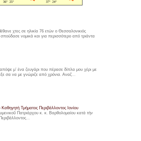
έθανε χτες σε ηλικία 76 ετών ο Θεσσαλονικιός
σπούδασε νομικά και για περισσότερο από τριάντα
πόψε μ’ ένα ζευγάρι που πέρασε δίπλα μου χέρι με
αξε σα να με γνώριζε από χρόνια. Αναζ...
ο Καθηγητή Τμήματος Περιβάλλοντος Ιονίου
ουμενικοῦ Πατριάρχου κ. κ. Βαρθολομαίου κατά τήν
Περιβάλλοντος...