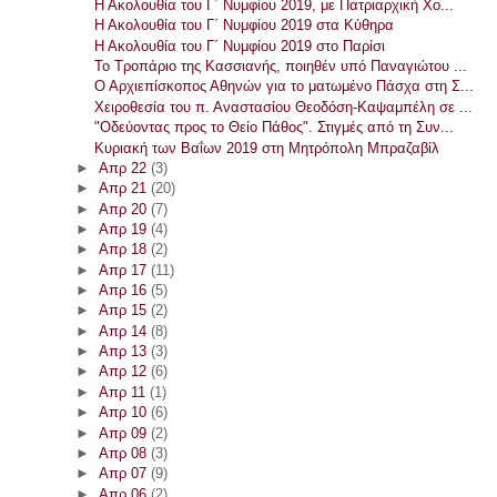
Η Ακολουθία του Γ΄ Νυμφίου 2019, με Πατριαρχική Χο...
Η Ακολουθία του Γ΄ Νυμφίου 2019 στα Κύθηρα
Η Ακολουθία του Γ΄ Νυμφίου 2019 στο Παρίσι
Το Τροπάριο της Κασσιανής, ποιηθέν υπό Παναγιώτου ...
Ο Αρχιεπίσκοπος Αθηνών για το ματωμένο Πάσχα στη Σ...
Χειροθεσία του π. Αναστασίου Θεοδόση-Καψαμπέλη σε ...
"Οδεύοντας προς το Θείο Πάθος". Στιγμές από τη Συν...
Κυριακή των Βαΐων 2019 στη Μητρόπολη Μπραζαβίλ
►
Απρ 22
(3)
►
Απρ 21
(20)
►
Απρ 20
(7)
►
Απρ 19
(4)
►
Απρ 18
(2)
►
Απρ 17
(11)
►
Απρ 16
(5)
►
Απρ 15
(2)
►
Απρ 14
(8)
►
Απρ 13
(3)
►
Απρ 12
(6)
►
Απρ 11
(1)
►
Απρ 10
(6)
►
Απρ 09
(2)
►
Απρ 08
(3)
►
Απρ 07
(9)
►
Απρ 06
(2)