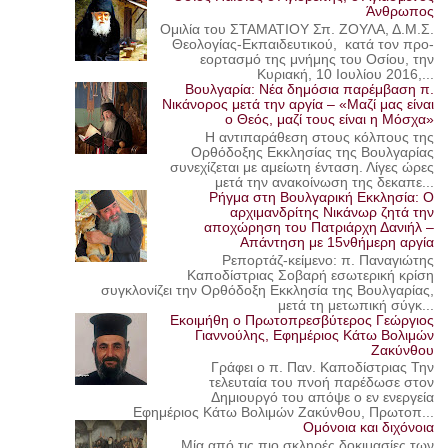
Άνθρωπος
Ομιλία του ΣΤΑΜΑΤΙΟΥ Σπ. ΖΟΥΛΑ, Δ.Μ.Σ.
Θεολογίας-Εκπαιδευτικού, κατά τον προ-
εορτασμό της μνήμης του Οσίου, την
Κυριακή, 10 Ιουλίου 2016,...
Βουλγαρία: Νέα δημόσια παρέμβαση π.
Νικάνορος μετά την αργία – «Μαζί μας είναι
ο Θεός, μαζί τους είναι η Μόσχα»
Η αντιπαράθεση στους κόλπους της
Ορθόδοξης Εκκλησίας της Βουλγαρίας
συνεχίζεται με αμείωτη ένταση. Λίγες ώρες
μετά την ανακοίνωση της δεκαπε...
Ρήγμα στη Βουλγαρική Εκκλησία: Ο
αρχιμανδρίτης Νικάνωρ ζητά την
αποχώρηση του Πατριάρχη Δανιήλ –
Απάντηση με 15νθήμερη αργία
Ρεπορτάζ-κείμενο: π. Παναγιώτης
Καποδίστριας Σοβαρή εσωτερική κρίση
συγκλονίζει την Ορθόδοξη Εκκλησία της Βουλγαρίας,
μετά τη μετωπική σύγκ...
Εκοιμήθη ο Πρωτοπρεσβύτερος Γεώργιος
Γιαννούλης, Εφημέριος Κάτω Βολιμών
Ζακύνθου
Γράφει ο π. Παν. Καποδίστριας Την
τελευταία του πνοή παρέδωσε στον
Δημιουργό του απόψε ο εν ενεργεία
Εφημέριος Κάτω Βολιμών Ζακύνθου, Πρωτοπ...
Ομόνοια και διχόνοια
Μία από τις πιο σκληρές δοκιμασίες των