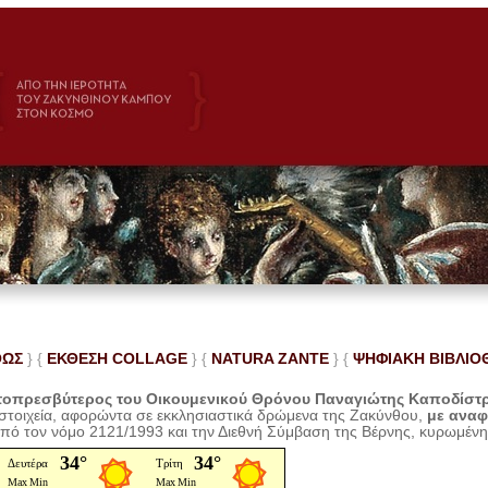
ΘΩΣ
} {
ΕΚΘΕΣΗ COLLAGE
}
{
NATURA ZANTE
} {
ΨΗΦΙΑΚΗ ΒΙΒΛΙΟ
οπρεσβύτερος του Οικουμενικού Θρόνου Παναγιώτης Καποδίστ
 στοιχεία, αφορώντα σε εκκλησιαστικά δρώμενα της Ζακύνθου,
με ανα
από τον νόμο 2121/1993 και την Διεθνή Σύμβαση της Βέρνης, κυρωμέν