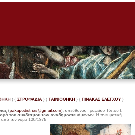
ΘΗΚΗ
} {
ΣΤΡΟΦΑΔΙΑ
} {
ΤΑΙΝΙΟΘΗΚΗ
} {
ΠΙΝΑΚΑΣ ΕΛΕ
ΓΧΟΥ
}
ριας
(
pakapodistrias@gmail.com
), υπεύθυνος Γραφείου Τύπου Ι.
φορά του συνδέσμου των αναδημοσιευόμενων
. Η
πνευματική
η από τον νόμο 100/1975.