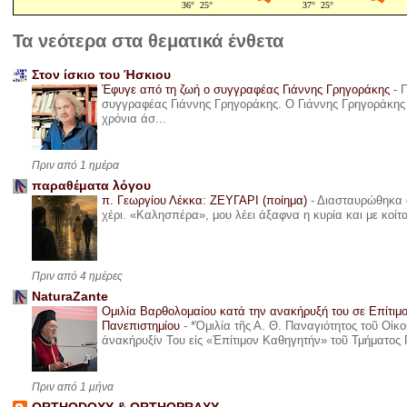
Τα νεότερα στα θεματικά ένθετα
Στον ίσκιο του Ήσκιου
Έφυγε από τη ζωή ο συγγραφέας Γιάννης Γρηγοράκης
-
Π
συγγραφέας Γιάννης Γρηγοράκης. Ο Γιάννης Γρηγοράκης 
χρόνια άσ...
Πριν από 1 ημέρα
παραθέματα λόγου
π. Γεωργίου Λέκκα: ΖΕΥΓΑΡΙ (ποίημα)
-
Διασταυρώθηκα α
χέρι. «Καλησπέρα», μου λέει άξαφνα η κυρία και με κοίτ
Πριν από 4 ημέρες
NaturaZante
Ομιλία Βαρθολομαίου κατά την ανακήρυξή του σε Επίτιμ
Πανεπιστημίου
-
*Ὁμιλία τῆς Α. Θ. Παναγιότητος τοῦ Οἰκ
ἀνακήρυξίν Του εἰς «Ἐπίτιμον Καθηγητήν» τοῦ Τμήματος 
Πριν από 1 μήνα