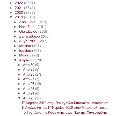
►
2022
(3331)
►
2021
(3342)
►
2020
(2756)
▼
2019
(2310)
►
Δεκεμβρίου
(213)
►
Νοεμβρίου
(191)
►
Οκτωβρίου
(238)
►
Σεπτεμβρίου
(206)
►
Αυγούστου
(207)
►
Ιουλίου
(151)
►
Ιουνίου
(203)
►
Μαΐου
(172)
▼
Απριλίου
(190)
►
Απρ 30
(5)
►
Απρ 29
(5)
►
Απρ 28
(17)
►
Απρ 27
(7)
►
Απρ 26
(12)
►
Απρ 25
(9)
►
Απρ 24
(6)
▼
Απρ 23
(11)
Γ΄ Νυμφίος 2019 στην Παναγούλα Μπανάτου. Ανάγνωση ...
Η Ακολουθία του Γ΄ Νυμφίου 2019 στον Μητροπολιτικό...
Το Τροπάριο της Κασσιανής στον Ναό της Φανερωμένης...