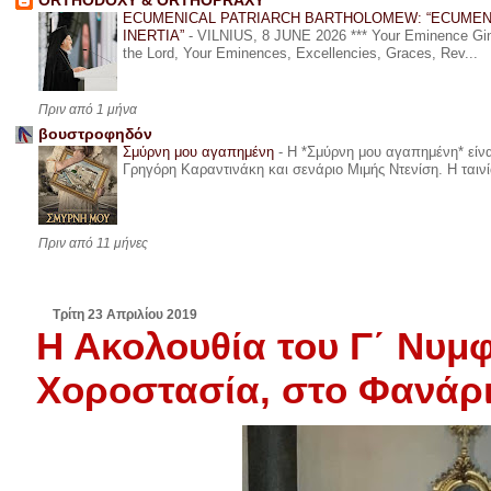
ORTHODOXY & ORTHOPRAXY
ECUMENICAL PATRIARCH BARTHOLOMEW: “ECUMEN
INERTIA”
-
VILNIUS, 8 JUNE 2026 *** Your Eminence Ginta
the Lord, Your Eminences, Excellencies, Graces, Rev...
Πριν από 1 μήνα
βουστροφηδόν
Σμύρνη μου αγαπημένη
-
Η *Σμύρνη μου αγαπημένη* είναι
Γρηγόρη Καραντινάκη και σενάριο Μιμής Ντενίση. Η ταινία
Πριν από 11 μήνες
Τρίτη 23 Απριλίου 2019
Η Ακολουθία του Γ΄ Νυμφ
Χοροστασία, στο Φανάρι