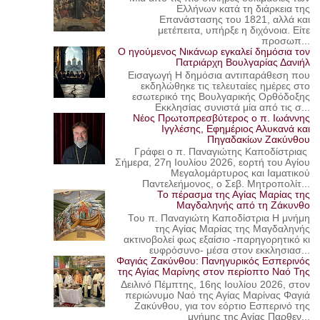
Ελλήνων κατά τη διάρκεια της
Επανάστασης του 1821, αλλά και
μετέπειτα, υπήρξε η διχόνοια. Είτε
προσωπ...
Ο ηγούμενος Νικάνωρ εγκαλεί δημόσια τον
Πατριάρχη Βουλγαρίας Δανιήλ
Εισαγωγή Η δημόσια αντιπαράθεση που
εκδηλώθηκε τις τελευταίες ημέρες στο
εσωτερικό της Βουλγαρικής Ορθόδοξης
Εκκλησίας συνιστά μία από τις σ...
Νέος Πρωτοπρεσβύτερος ο π. Ιωάννης
Ιγγλέσης, Εφημέριος Αλυκανά και
Πηγαδακίων Ζακύνθου
Γράφει ο π. Παναγιώτης Καποδίστριας
Σήμερα, 27η Ιουλίου 2026, εορτή του Αγίου
Μεγαλομάρτυρος και Ιαματικού
Παντελεήμονος, ο Σεβ. Μητροπολίτ...
Το πέρασμα της Αγίας Μαρίας της
Μαγδαληνής από τη Ζάκυνθο
Του π. Παναγιώτη Καποδίστρια Η μνήμη
της Αγίας Μαρίας της Μαγδαληνής
ακτινοβολεί φως εξαίσιο -παρηγορητικό κι
ευφρόσυνο- μέσα στον εκκλησιασ...
Φαγιάς Ζακύνθου: Πανηγυρικός Εσπερινός
της Αγίας Μαρίνης στον περίοπτο Ναό Της
Δειλινό Πέμπτης, 16ης Ιουλίου 2026, στον
περιώνυμο Ναό της Αγίας Μαρίνας Φαγιά
Ζακύνθου, για τον εόρτιο Εσπερινό της
μνήμης της Αγίας Παρθεν...