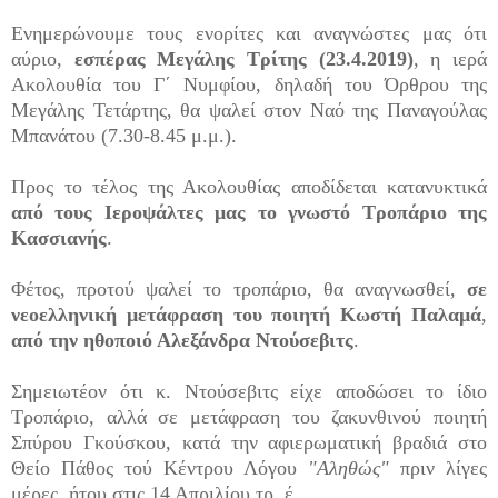
Ενημερώνουμε τους ενορίτες και αναγνώστες μας ότι
αύριο,
εσπέρας Μεγάλης Τρίτης (23.4.2019)
, η ιερά
Ακολουθία του Γ΄ Νυμφίου, δηλαδή του Όρθρου της
Μεγάλης Τετάρτης, θα ψαλεί στον Ναό της Παναγούλας
Μπανάτου (7.30-8.45 μ.μ.).
Προς το τέλος της Ακολουθίας αποδίδεται κατανυκτικά
από τους Ιεροψάλτες μας το γνωστό Τροπάριο της
Κασσιανής
.
Φέτος, προτού ψαλεί το τροπάριο, θα αναγνωσθεί,
σε
νεοελληνική μετάφραση του ποιητή Κωστή Παλαμά
,
από την ηθοποιό Αλεξάνδρα Ντούσεβιτς
.
Σημειωτέον ότι κ. Ντούσεβιτς είχε αποδώσει το ίδιο
Τροπάριο, αλλά σε μετάφραση του ζακυνθινού ποιητή
Σπύρου Γκούσκου, κατά την αφιερωματική βραδιά στο
Θείο Πάθος τού Κέντρου Λόγου
"Αληθώς"
πριν λίγες
μέρες, ήτου στις 14 Απριλίου τρ. έ.