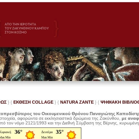
ΘΩΣ
} {
ΕΚΘΕΣΗ COLLAGE
}
{
NATURA ZANTE
} {
ΨΗΦΙΑΚΗ ΒΙΒΛΙΟ
οπρεσβύτερος του Οικουμενικού Θρόνου Παναγιώτης Καποδίστ
 στοιχεία, αφορώντα σε εκκλησιαστικά δρώμενα της Ζακύνθου,
με ανα
από τον νόμο 2121/1993 και την Διεθνή Σύμβαση της Βέρνης, κυρωμέν