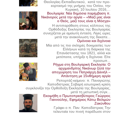
Θεολογίας-Εκπαιδευτικού, κατά τον προ-
εορτασμό της μνήμης του Οσίου, την
Κυριακή, 10 Ιουλίου 2016,...
Βουλγαρία: Νέα δημόσια παρέμβαση π.
Νικάνορος μετά την αργία – «Μαζί μας είναι
ο Θεός, μαζί τους είναι η Μόσχα»
Η αντιπαράθεση στους κόλπους της
Ορθόδοξης Εκκλησίας της Βουλγαρίας
συνεχίζεται με αμείωτη ένταση. Λίγες ώρες
μετά την ανακοίνωση της δεκαπε...
Ομόνοια και διχόνοια
Μία από τις πιο σκληρές δοκιμασίες των
Ελλήνων κατά τη διάρκεια της
Επανάστασης του 1821, αλλά και
μετέπειτα, υπήρξε η διχόνοια. Είτε
προσωπ...
Ρήγμα στη Βουλγαρική Εκκλησία: Ο
αρχιμανδρίτης Νικάνωρ ζητά την
αποχώρηση του Πατριάρχη Δανιήλ –
Απάντηση με 15νθήμερη αργία
Ρεπορτάζ-κείμενο: π. Παναγιώτης
Καποδίστριας Σοβαρή εσωτερική κρίση
συγκλονίζει την Ορθόδοξη Εκκλησία της Βουλγαρίας,
μετά τη μετωπική σύγκ...
Εκοιμήθη ο Πρωτοπρεσβύτερος Γεώργιος
Γιαννούλης, Εφημέριος Κάτω Βολιμών
Ζακύνθου
Γράφει ο π. Παν. Καποδίστριας Την
τελευταία του πνοή παρέδωσε στον