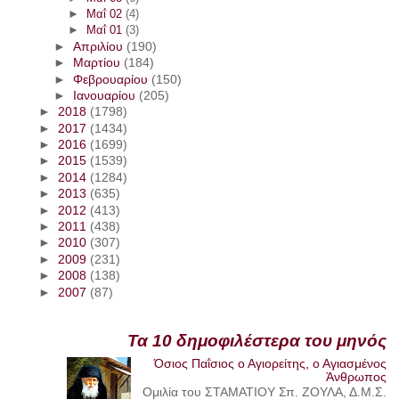
►
Μαΐ 02
(4)
►
Μαΐ 01
(3)
►
Απριλίου
(190)
►
Μαρτίου
(184)
►
Φεβρουαρίου
(150)
►
Ιανουαρίου
(205)
►
2018
(1798)
►
2017
(1434)
►
2016
(1699)
►
2015
(1539)
►
2014
(1284)
►
2013
(635)
►
2012
(413)
►
2011
(438)
►
2010
(307)
►
2009
(231)
►
2008
(138)
►
2007
(87)
Τα 10 δημοφιλέστερα του μηνός
Όσιος Παΐσιος ο Αγιορείτης, ο Αγιασμένος
Άνθρωπος
Ομιλία του ΣΤΑΜΑΤΙΟΥ Σπ. ΖΟΥΛΑ, Δ.Μ.Σ.