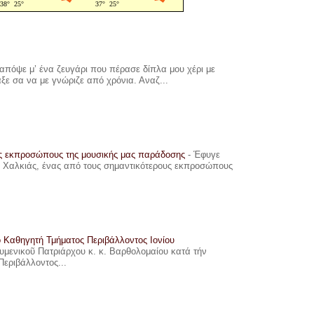
πόψε μ’ ένα ζευγάρι που πέρασε δίπλα μου χέρι με
αξε σα να με γνώριζε από χρόνια. Αναζ...
υς εκπροσώπους της μουσικής μας παράδοσης
-
Έφυγε
ης Χαλκιάς, ένας από τους σημαντικότερους εκπροσώπους
ο Καθηγητή Τμήματος Περιβάλλοντος Ιονίου
ουμενικοῦ Πατριάρχου κ. κ. Βαρθολομαίου κατά τήν
Περιβάλλοντος...