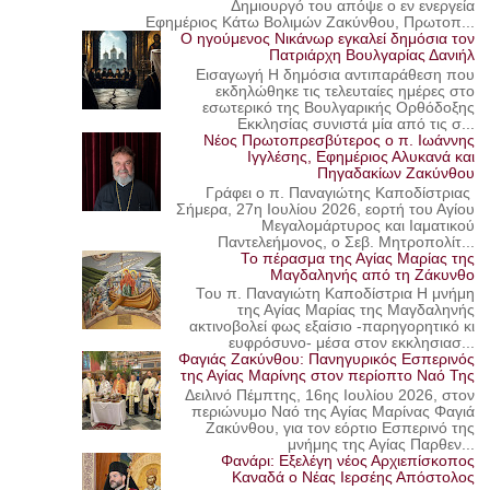
Δημιουργό του απόψε ο εν ενεργεία
Εφημέριος Κάτω Βολιμών Ζακύνθου, Πρωτοπ...
Ο ηγούμενος Νικάνωρ εγκαλεί δημόσια τον
Πατριάρχη Βουλγαρίας Δανιήλ
Εισαγωγή Η δημόσια αντιπαράθεση που
εκδηλώθηκε τις τελευταίες ημέρες στο
εσωτερικό της Βουλγαρικής Ορθόδοξης
Εκκλησίας συνιστά μία από τις σ...
Νέος Πρωτοπρεσβύτερος ο π. Ιωάννης
Ιγγλέσης, Εφημέριος Αλυκανά και
Πηγαδακίων Ζακύνθου
Γράφει ο π. Παναγιώτης Καποδίστριας
Σήμερα, 27η Ιουλίου 2026, εορτή του Αγίου
Μεγαλομάρτυρος και Ιαματικού
Παντελεήμονος, ο Σεβ. Μητροπολίτ...
Το πέρασμα της Αγίας Μαρίας της
Μαγδαληνής από τη Ζάκυνθο
Του π. Παναγιώτη Καποδίστρια Η μνήμη
της Αγίας Μαρίας της Μαγδαληνής
ακτινοβολεί φως εξαίσιο -παρηγορητικό κι
ευφρόσυνο- μέσα στον εκκλησιασ...
Φαγιάς Ζακύνθου: Πανηγυρικός Εσπερινός
της Αγίας Μαρίνης στον περίοπτο Ναό Της
Δειλινό Πέμπτης, 16ης Ιουλίου 2026, στον
περιώνυμο Ναό της Αγίας Μαρίνας Φαγιά
Ζακύνθου, για τον εόρτιο Εσπερινό της
μνήμης της Αγίας Παρθεν...
Φανάρι: Εξελέγη νέος Αρχιεπίσκοπος
Καναδά ο Νέας Ιερσέης Απόστολος