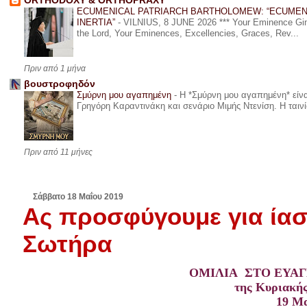
ORTHODOXY & ORTHOPRAXY
ECUMENICAL PATRIARCH BARTHOLOMEW: “ECUMEN
INERTIA”
-
VILNIUS, 8 JUNE 2026 *** Your Eminence Ginta
the Lord, Your Eminences, Excellencies, Graces, Rev...
Πριν από 1 μήνα
βουστροφηδόν
Σμύρνη μου αγαπημένη
-
Η *Σμύρνη μου αγαπημένη* είναι
Γρηγόρη Καραντινάκη και σενάριο Μιμής Ντενίση. Η ταινία
Πριν από 11 μήνες
Σάββατο 18 Μαΐου 2019
Ας προσφύγουμε για ία
Σωτήρα
ΟΜΙΛΙΑ ΣΤΟ ΕΥΑ
της Κυριακή
19 Μα