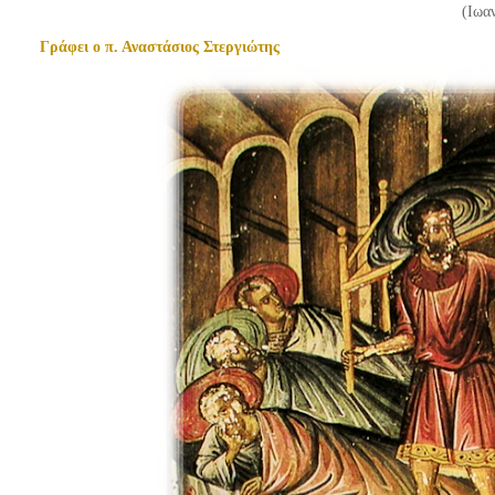
(Ιωαν
Γράφει ο π. Αναστάσιος Στεργιώτης