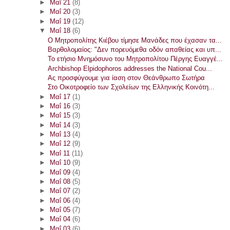
►
Μαΐ 21
(8)
►
Μαΐ 20
(3)
►
Μαΐ 19
(12)
▼
Μαΐ 18
(6)
Ο Μητροπολίτης Κιέβου τίμησε Μανάδες που έχασαν τα...
Βαρθολομαίος: "Δεν πορευόμεθα οδόν απαθείας και υπ...
Το ετήσιο Μνημόσυνο του Μητροπολίτου Πέργης Ευαγγέ...
Archbishop Elpidophoros addresses the National Cou...
Ας προσφύγουμε για ίαση στον Θεάνθρωπο Σωτήρα
Στο Οικοτροφείο των Σχολείων της Ελληνικής Κοινότη...
►
Μαΐ 17
(1)
►
Μαΐ 16
(3)
►
Μαΐ 15
(3)
►
Μαΐ 14
(3)
►
Μαΐ 13
(4)
►
Μαΐ 12
(9)
►
Μαΐ 11
(11)
►
Μαΐ 10
(9)
►
Μαΐ 09
(4)
►
Μαΐ 08
(5)
►
Μαΐ 07
(2)
►
Μαΐ 06
(4)
►
Μαΐ 05
(7)
►
Μαΐ 04
(6)
►
Μαΐ 03
(6)