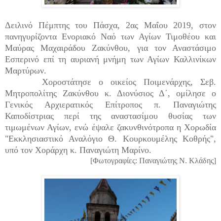
Δειλινό Πέμπτης του Πάσχα, 2ας Μαΐου 2019, στον
πανηγυρίζοντα Ενοριακό Ναό των Αγίων Τιμοθέου και
Μαύρας Μαχαιράδου Ζακύνθου, για τον Αναστάσιμο
Εσπερινό επί τη αυριανή μνήμη των Αγίων Καλλινίκων
Μαρτύρων.
Χοροστάτησε ο οικείος Ποιμενάρχης, Σεβ.
Μητροπολίτης Ζακύνθου κ. Διονύσιος Δ΄, ομίλησε ο
Γενικός Αρχιερατικός Επίτροπος π. Παναγιώτης
Καποδίστριας περί της αναστασίμου θυσίας των
τιμωμένων Αγίων, ενώ έψαλε ζακυνθινότροπα η Χορωδία
"Εκκλησιαστικό Αναλόγιο Θ. Κουρκουμέλης Κοθρής",
υπό τον Χοράρχη κ. Παναγιώτη Μαρίνο.
[Φωτογραφίες: Παναγιώτης Ν. Κλάδης]