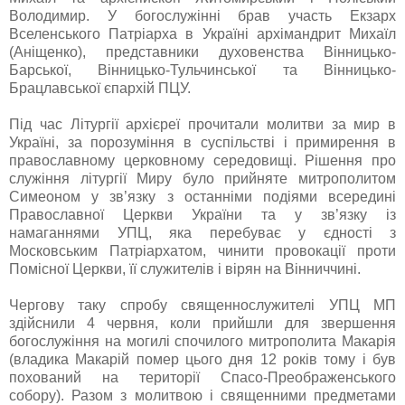
Володимир. У богослужінні брав участь Екзарх
Вселенського Патріарха в Україні архімандрит Михаїл
(Аніщенко), представники духовенства Вінницько-
Барської, Вінницько-Тульчинської та Вінницько-
Брацлавської єпархій ПЦУ.
Під час Літургії архієреї прочитали молитви за мир в
Україні, за порозуміння в суспільстві і примирення в
православному церковному середовищі. Рішення про
служіння літургії Миру було прийняте митрополитом
Симеоном у зв’язку з останніми подіями всередині
Православної Церкви України та у зв’язку із
намаганнями УПЦ, яка перебуває у єдності з
Московським Патріархатом, чинити провокації проти
Помісної Церкви, її служителів і вірян на Вінниччині.
Чергову таку спробу священнослужителі УПЦ МП
здійснили 4 червня, коли прийшли для звершення
богослужіння на могилі спочилого митрополита Макарія
(владика Макарій помер цього дня 12 років тому і був
похований на території Спасо-Преображенського
собору). Разом з молитвою і священними предметами