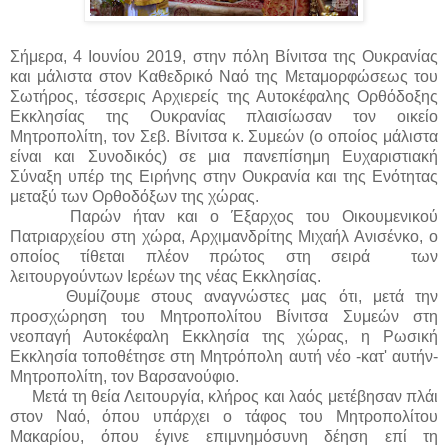
Σήμερα, 4 Ιουνίου 2019, στην πόλη Βίνιτσα της Ουκρανίας
και μάλιστα στον Καθεδρικό Ναό της Μεταμορφώσεως του
Σωτήρος, τέσσερις Αρχιερείς της Αυτοκέφαλης Ορθόδοξης
Εκκλησίας της Ουκρανίας πλαισίωσαν τον οικείο
Μητροπολίτη, τον Σεβ. Βίνιτσα κ. Συμεών (ο οποίος μάλιστα
είναι και Συνοδικός) σε μια πανεπίσημη Ευχαριστιακή
Σύναξη υπέρ της Ειρήνης στην Ουκρανία και της Ενότητας
μεταξύ των Ορθοδόξων της χώρας.
Παρών ήταν και ο Έξαρχος του Οικουμενικού
Πατριαρχείου στη χώρα, Αρχιμανδρίτης Μιχαήλ Ανισένκο, ο
οποίος τίθεται πλέον πρώτος στη σειρά των
λειτουργούντων Ιερέων της νέας Εκκλησίας.
Θυμίζουμε στους αναγνώστες μας ότι, μετά την
προσχώρηση του Μητροπολίτου Βίνιτσα Συμεών στη
νεοπαγή Αυτοκέφαλη Εκκλησία της χώρας, η Ρωσική
Εκκλησία τοποθέτησε στη Μητρόπολη αυτή νέο -κατ' αυτήν-
Μητροπολίτη, τον Βαρσανούφιο.
Μετά τη θεία Λειτουργία, κλήρος και λαός μετέβησαν πλάι
στον Ναό, όπου υπάρχει ο τάφος του Μητροπολίτου
Μακαρίου, όπου έγινε επιμνημόσυνη δέηση επί τη