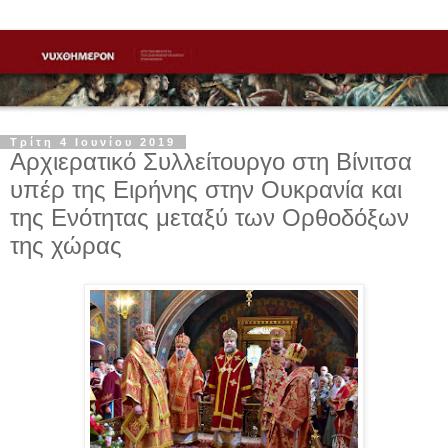
Τρίτη 4 Ιουνίου 2019
Αρχιερατικό Συλλείτουργο στη Βίνιτσα
υπέρ της Ειρήνης στην Ουκρανία και
της Ενότητας μεταξύ των Ορθοδόξων
της χώρας