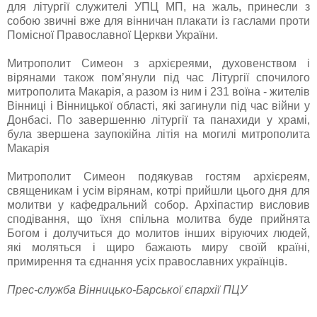
для літургії служителі УПЦ МП, на жаль, принесли з
собою звичні вже для вінничан плакати із гаслами проти
Помісної Православної Церкви України.
Митрополит Симеон з архієреями, духовенством і
вірянами також пом’янули під час Літургії спочилого
митрополита Макарія, а разом із ним і 231 воїна - жителів
Вінниці і Вінницької області, які загинули під час війни у
Донбасі. По завершенню літургії та панахиди у храмі,
була звершена заупокійна літія на могилі митрополита
Макарія
Митрополит Симеон подякував гостям архієреям,
священикам і усім вірянам, котрі прийшли цього дня для
молитви у кафедральний собор. Архіпастир висловив
сподівання, що їхня спільна молитва буде прийнята
Богом і долучиться до молитов інших віруючих людей,
які моляться і щиро бажають миру своїй країні,
примирення та єднання усіх православних українців.
Прес-служба Вінницько-Барської єпархії ПЦУ