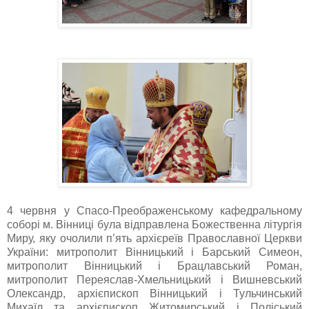
4 червня у Спасо-Преображенському кафедральному
соборі м. Вінниці була відправлена Божественна літургія
Миру, яку очолили п’ять архієреїв Православної Церкви
України: митрополит Вінницький і Барський Симеон,
митрополит Вінницький і Брацлавський Роман,
митрополит Переяслав-Хмельницький і Вишневський
Олександр, архієпископ Вінницький і Тульчинський
Михаїл та архієпископ Житомирський і Поліський