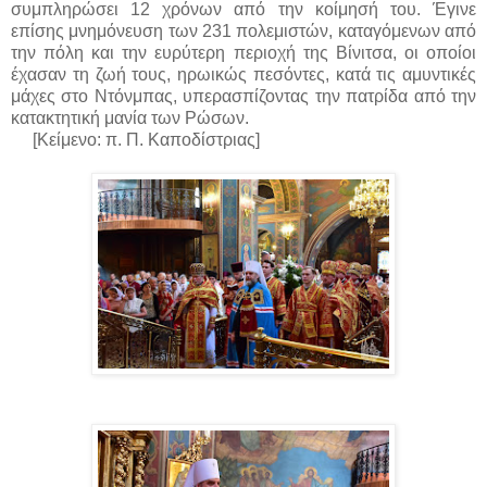
συμπληρώσει 12 χρόνων από την κοίμησή του. Έγινε
επίσης μνημόνευση των 231 πολεμιστών, καταγόμενων από
την πόλη και την ευρύτερη περιοχή της Βίνιτσα, οι οποίοι
έχασαν τη ζωή τους, ηρωικώς πεσόντες, κατά τις αμυντικές
μάχες στο Ντόνμπας, υπερασπίζοντας την πατρίδα από την
κατακτητική μανία των Ρώσων.
[Κείμενο: π. Π. Καποδίστριας]