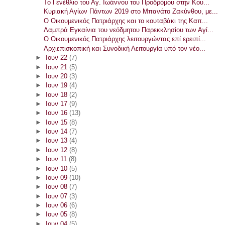
Το Γενέθλιο του Αγ. Ιωάννου του Προδρόμου στην Κου...
Κυριακή Αγίων Πάντων 2019 στο Μπανάτο Ζακύνθου, με...
Ο Οικουμενικός Πατριάρχης και το κουταβάκι της Καπ...
Λαμπρά Εγκαίνια του νεόδμητου Παρεκκλησίου των Αγί...
Ο Οικουμενικός Πατριάρχης λειτουργώντας επί ερειπί...
Αρχιεπισκοπική και Συνοδική Λειτουργία υπό τον νέο...
►
Ιουν 22
(7)
►
Ιουν 21
(5)
►
Ιουν 20
(3)
►
Ιουν 19
(4)
►
Ιουν 18
(2)
►
Ιουν 17
(9)
►
Ιουν 16
(13)
►
Ιουν 15
(8)
►
Ιουν 14
(7)
►
Ιουν 13
(4)
►
Ιουν 12
(8)
►
Ιουν 11
(8)
►
Ιουν 10
(5)
►
Ιουν 09
(10)
►
Ιουν 08
(7)
►
Ιουν 07
(3)
►
Ιουν 06
(6)
►
Ιουν 05
(8)
►
Ιουν 04
(5)