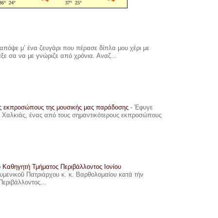
πόψε μ’ ένα ζευγάρι που πέρασε δίπλα μου χέρι με
αξε σα να με γνώριζε από χρόνια. Αναζ...
υς εκπροσώπους της μουσικής μας παράδοσης
-
Έφυγε
ης Χαλκιάς, ένας από τους σημαντικότερους εκπροσώπους
ο Καθηγητή Τμήματος Περιβάλλοντος Ιονίου
ουμενικοῦ Πατριάρχου κ. κ. Βαρθολομαίου κατά τήν
Περιβάλλοντος...