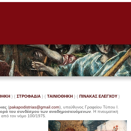
ΘΗΚΗ
} {
ΣΤΡΟΦΑΔΙΑ
} {
ΤΑΙΝΙΟΘΗΚΗ
} {
ΠΙΝΑΚΑΣ ΕΛΕ
ΓΧΟΥ
}
ριας
(
pakapodistrias@gmail.com
), υπεύθυνος Γραφείου Τύπου Ι.
φορά του συνδέσμου των αναδημοσιευόμενων
. Η
πνευματική
η από τον νόμο 100/1975.