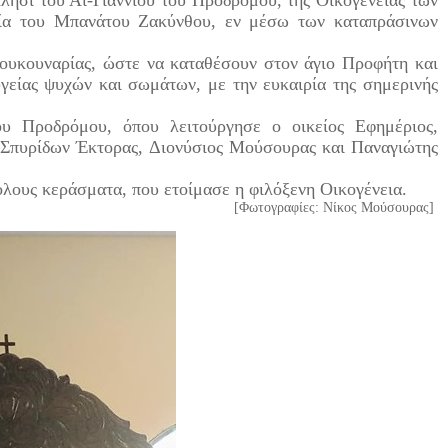
λήσι του Άι-Γιαννιού του Προδρόμου, της Οικογένειας των
ία του Μπανάτου Ζακύνθου, εν μέσω των καταπράσινων
ουκουναρίας, ώστε να καταθέσουν στον άγιο Προφήτη και
γείας ψυχών και σωμάτων, με την ευκαιρία της σημερινής
ροδρόμου, όπου λειτούργησε ο οικείος Εφημέριος,
. Σπυρίδων Έκτορας, Διονύσιος Μούσουρας και Παναγιώτης
λους κεράσματα, που ετοίμασε η φιλόξενη Οικογένεια.
[Φωτογραφίες: Νίκος Μούσουρας]