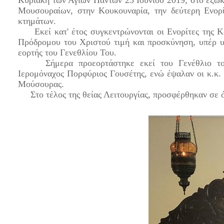
Κυριακή των Αγίων Πάντων 23 Ιουνίου 2019, στο εξωκ
Μουσουραίων, στην Κουκουναρία, την δεύτερη Ενορ
κτημάτων.
Εκεί κατ' έτος συγκεντρώνονται οι Ενορίτες της Κ
Πρόδρομου του Χριστού τιμή και προσκύνηση, υπέρ υ
εορτής του Γενεθλίου Του.
Σήμερα προεορτάστηκε εκεί του Γενέθλιο του Π
Ιερομόναχος Πορφύριος Γουσέτης, ενώ έψαλαν οι κ.κ
Μούσουρας.
Στο τέλος της θείας Λειτουργίας, προσφέρθηκαν σε ό