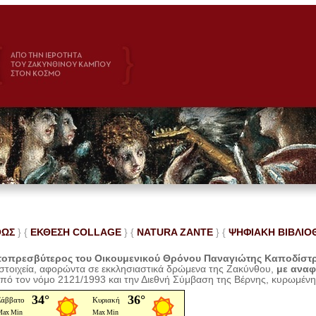
ΘΩΣ
} {
ΕΚΘΕΣΗ COLLAGE
}
{
NATURA ZANTE
} {
ΨΗΦΙΑΚΗ ΒΙΒΛΙΟ
οπρεσβύτερος του Οικουμενικού Θρόνου Παναγιώτης Καποδίστ
 στοιχεία, αφορώντα σε εκκλησιαστικά δρώμενα της Ζακύνθου,
με ανα
από τον νόμο 2121/1993 και την Διεθνή Σύμβαση της Βέρνης, κυρωμέν