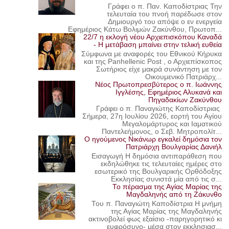
Γράφει ο π. Παν. Καποδίστριας Την
τελευταία του πνοή παρέδωσε στον
Δημιουργό του απόψε ο εν ενεργεία
Εφημέριος Κάτω Βολιμών Ζακύνθου, Πρωτοπ...
22/7 η εκλογή νέου Αρχιεπισκόπου Καναδά
- Η μετάβαση μπαίνει στην τελική ευθεία
Σύμφωνα με αναφορές του Εθνικού Κήρυκα
και της Panhellenic Post , ο Αρχιεπίσκοπος
Σωτήριος είχε μακρά συνάντηση με τον
Οικουμενικό Πατριάρχ...
Νέος Πρωτοπρεσβύτερος ο π. Ιωάννης
Ιγγλέσης, Εφημέριος Αλυκανά και
Πηγαδακίων Ζακύνθου
Γράφει ο π. Παναγιώτης Καποδίστριας
Σήμερα, 27η Ιουλίου 2026, εορτή του Αγίου
Μεγαλομάρτυρος και Ιαματικού
Παντελεήμονος, ο Σεβ. Μητροπολίτ...
Ο ηγούμενος Νικάνωρ εγκαλεί δημόσια τον
Πατριάρχη Βουλγαρίας Δανιήλ
Εισαγωγή Η δημόσια αντιπαράθεση που
εκδηλώθηκε τις τελευταίες ημέρες στο
εσωτερικό της Βουλγαρικής Ορθόδοξης
Εκκλησίας συνιστά μία από τις σ...
Το πέρασμα της Αγίας Μαρίας της
Μαγδαληνής από τη Ζάκυνθο
Του π. Παναγιώτη Καποδίστρια Η μνήμη
της Αγίας Μαρίας της Μαγδαληνής
ακτινοβολεί φως εξαίσιο -παρηγορητικό κι
ευφρόσυνο- μέσα στον εκκλησιασ...