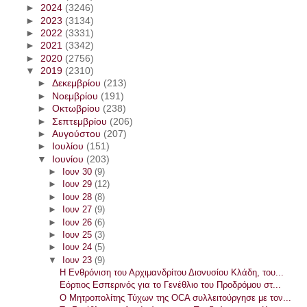
►
2024
(3246)
►
2023
(3134)
►
2022
(3331)
►
2021
(3342)
►
2020
(2756)
▼
2019
(2310)
►
Δεκεμβρίου
(213)
►
Νοεμβρίου
(191)
►
Οκτωβρίου
(238)
►
Σεπτεμβρίου
(206)
►
Αυγούστου
(207)
►
Ιουλίου
(151)
▼
Ιουνίου
(203)
►
Ιουν 30
(9)
►
Ιουν 29
(12)
►
Ιουν 28
(8)
►
Ιουν 27
(9)
►
Ιουν 26
(6)
►
Ιουν 25
(3)
►
Ιουν 24
(5)
▼
Ιουν 23
(9)
Η Ενθρόνιση του Αρχιμανδρίτου Διονυσίου Κλάδη, του...
Εόρτιος Εσπερινός για το Γενέθλιο του Προδρόμου στ...
Ο Μητροπολίτης Τύχων της OCA συλλειτούργησε με τον...