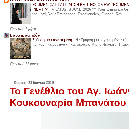
ORTHODOXY & ORTHOPRAXY
ECUMENICAL PATRIARCH BARTHOLOMEW: “ECUMEN
INERTIA”
-
VILNIUS, 8 JUNE 2026 *** Your Eminence Ginta
the Lord, Your Eminences, Excellencies, Graces, Rev...
Πριν από 1 μήνα
βουστροφηδόν
Σμύρνη μου αγαπημένη
-
Η *Σμύρνη μου αγαπημένη* είναι
Γρηγόρη Καραντινάκη και σενάριο Μιμής Ντενίση. Η ταινία
Πριν από 11 μήνες
Κυριακή 23 Ιουνίου 2019
Το Γενέθλιο του Αγ. Ιω
Κουκουναρία Μπανάτου 