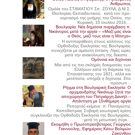
Άνθρωπος
Ομιλία του ΣΤΑΜΑΤΙΟΥ Σπ. ΖΟΥΛΑ, Δ.Μ.Σ.
Θεολογίας-Εκπαιδευτικού, κατά τον προ-
εορτασμό της μνήμης του Οσίου, την
Κυριακή, 10 Ιουλίου 2016,...
Βουλγαρία: Νέα δημόσια παρέμβαση π.
Νικάνορος μετά την αργία – «Μαζί μας είναι
ο Θεός, μαζί τους είναι η Μόσχα»
Η αντιπαράθεση στους κόλπους της
Ορθόδοξης Εκκλησίας της Βουλγαρίας
συνεχίζεται με αμείωτη ένταση. Λίγες ώρες
μετά την ανακοίνωση της δεκαπε...
Ομόνοια και διχόνοια
Μία από τις πιο σκληρές δοκιμασίες των
Ελλήνων κατά τη διάρκεια της
Επανάστασης του 1821, αλλά και
μετέπειτα, υπήρξε η διχόνοια. Είτε
προσωπ...
Ρήγμα στη Βουλγαρική Εκκλησία: Ο
αρχιμανδρίτης Νικάνωρ ζητά την
αποχώρηση του Πατριάρχη Δανιήλ –
Απάντηση με 15νθήμερη αργία
Ρεπορτάζ-κείμενο: π. Παναγιώτης
Καποδίστριας Σοβαρή εσωτερική κρίση
συγκλονίζει την Ορθόδοξη Εκκλησία της Βουλγαρίας,
μετά τη μετωπική σύγκ...
Εκοιμήθη ο Πρωτοπρεσβύτερος Γεώργιος
Γιαννούλης, Εφημέριος Κάτω Βολιμών
Ζακύνθου