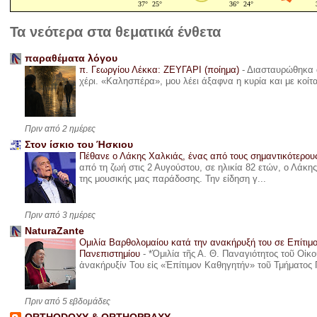
Τα νεότερα στα θεματικά ένθετα
παραθέματα λόγου
π. Γεωργίου Λέκκα: ΖΕΥΓΑΡΙ (ποίημα)
-
Διασταυρώθηκα α
χέρι. «Καλησπέρα», μου λέει άξαφνα η κυρία και με κοίτ
Πριν από 2 ημέρες
Στον ίσκιο του Ήσκιου
Πέθανε ο Λάκης Χαλκιάς, ένας από τους σημαντικότερο
από τη ζωή στις 2 Αυγούστου, σε ηλικία 82 ετών, ο Λάκ
της μουσικής μας παράδοσης. Την είδηση γ...
Πριν από 3 ημέρες
NaturaZante
Ομιλία Βαρθολομαίου κατά την ανακήρυξή του σε Επίτιμ
Πανεπιστημίου
-
*Ὁμιλία τῆς Α. Θ. Παναγιότητος τοῦ Οἰκ
ἀνακήρυξίν Του εἰς «Ἐπίτιμον Καθηγητήν» τοῦ Τμήματος 
Πριν από 5 εβδομάδες