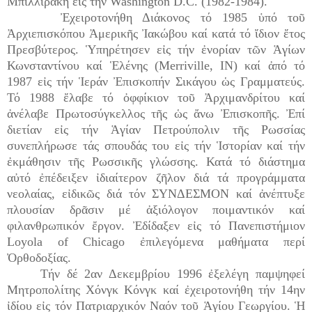
Μπιλλιράκη εἰς τήν Washington D.C. (1982-1984).
Ἐχειροτονήθη Διάκονος τό 1985 ὑπό τοῦ
Ἀρχιεπισκόπου Ἀμερικῆς Ἰακώβου καί κατά τό ἴδιον ἔτος
Πρεσβύτερος. Ὑπηρέτησεν εἰς τήν ἐνορίαν τῶν Ἁγίων
Κωνσταντίνου καί Ἑλένης (Merriville, ΙΝ) καί ἀπό τό
1987 εἰς τήν Ἱεράν Ἐπισκοπήν Σικάγου ὡς Γραμματεύς.
Τό 1988 ἔλαβε τό ὀφφίκιον τοῦ Ἀρχιμανδρίτου καί
ἀνέλαβε Πρωτοσύγκελλος τῆς ὡς ἄνω Ἐπισκοπῆς. Ἐπί
διετίαν εἰς τήν Ἁγίαν Πετρούπολιν τῆς Ρωσσίας
συνεπλήρωσε τάς σπουδάς του εἰς τήν Ἱστορίαν καί τήν
ἐκμάθησιν τῆς Ρωσσικῆς γλώσσης. Κατά τό διάστημα
αὐτό ἐπέδειξεν ἰδιαίτερον ζῆλον διά τά προγράμματα
νεολαίας, εἰδικῶς διά τόν ΣΥΝΔΕΣΜΟΝ καί ἀνέπτυξε
πλουσίαν δρᾶσιν μέ ἀξιόλογον ποιμαντικόν καί
φιλανθρωπικόν ἔργον. Ἐδίδαξεν εἰς τό Πανεπιστήμιον
Loyola of Chicago ἐπιλεγόμενα μαθήματα περί
Ὀρθοδοξίας.
Τήν δέ 2αν Δεκεμβρίου 1996 ἐξελέγη παμψηφεί
Μητροπολίτης Χόνγκ Κόνγκ καί ἐχειροτονήθη τήν 14ην
ἰδίου εἰς τόν Πατριαρχικόν Ναόν τοῦ Ἁγίου Γεωργίου. Ἡ