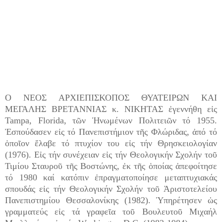
Ο ΝΕΟΣ ΑΡΧΙΕΠΙΣΚΟΠΟΣ ΘΥΑΤΕΙΡΩΝ ΚΑΙ
ΜΕΓΑΛΗΣ ΒΡΕΤΑΝΝΙΑΣ κ. ΝΙΚΗΤΑΣ ἐγεννήθη εἰς
Tampa, Florida, τῶν Ἡνωμένων Πολιτειῶν τό 1955.
Ἐσπούδασεν εἰς τό Πανεπιστήμιον τῆς Φλώριδας, ἀπό τό
ὁποῖον ἔλαβε τό πτυχίον του εἰς τήν Θρησκειολογίαν
(1976). Εἰς τήν συνέχειαν εἰς τήν Θεολογικήν Σχολήν τοῦ
Τιμίου Σταυροῦ τῆς Βοστώνης, ἐκ τῆς ὁποίας ἀπεφοίτησε
τό 1980 καί κατόπιν ἐπραγματοποίησε μεταπτυχιακάς
σπουδάς εἰς τήν Θεολογικήν Σχολήν τοῦ Ἀριστοτελείου
Πανεπιστημίου Θεσσαλονίκης (1982). Ὑπηρέτησεν ὡς
γραμματεύς εἰς τά γραφεῖα τοῦ Βουλευτοῦ Μιχαήλ