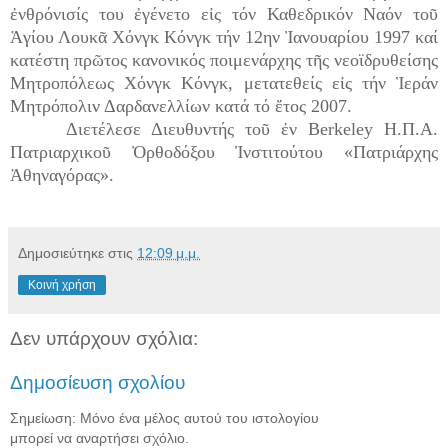
ἐνθρόνισίς του ἐγένετο εἰς τόν Καθεδρικόν Ναόν τοῦ
Ἁγίου Λουκᾶ Χόνγκ Κόνγκ τήν 12ην Ἰανουαρίου 1997 καί
κατέστη πρῶτος κανονικός ποιμενάρχης τῆς νεοϊδρυθείσης
Μητροπόλεως Χόνγκ Κόνγκ, μετατεθείς εἰς τήν Ἱεράν
Μητρόπολιν Δαρδανελλίων κατά τό ἔτος 2007.
Διετέλεσε Διευθυντής τοῦ ἐν Berkeley Η.Π.Α.
Πατριαρχικοῦ Ὀρθοδόξου Ἰνστιτούτου «Πατριάρχης
Ἀθηναγόρας».
Δημοσιεύτηκε στις
12:09 μ.μ.
Κοινή χρήση
Δεν υπάρχουν σχόλια:
Δημοσίευση σχολίου
Σημείωση: Μόνο ένα μέλος αυτού του ιστολογίου
μπορεί να αναρτήσει σχόλιο.