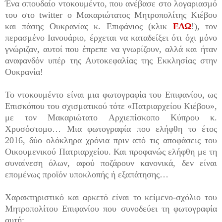
Ένα σπουδαίο ντοκουμέντο, που ανέβασε στο λογαριασμό
του στο twitter ο Μακαριώτατος Μητροπολίτης Κιέβου
και πάσης Ουκρανίας κ. Επιφάνιος (κλικ
ΕΔΩ
!), τον
περασμένο Ιανουάριο, έρχεται να καταδείξει ότι όχι μόνο
γνώριζαν, αυτοί που έπρεπε να γνωρίζουν, αλλά και ήταν
αναφανδόν υπέρ της Αυτοκεφαλίας της Εκκλησίας στην
Ουκρανία!
Το ντοκουμέντο είναι μια φωτογραφία του Επιφανίου, ως
Επισκόπου του σχισματικού τότε «Πατριαρχείου Κιέβου»,
με τον Μακαριώτατο Αρχιεπίσκοπο Κύπρου κ.
Χρυσόστομο… Μια φωτογραφία που ελήφθη το έτος
2016, δύο ολόκληρα χρόνια πριν από τις αποφάσεις του
Οικουμενικού Πατριαρχείου. Και προφανώς ελήφθη με τη
συναίνεση όλων, αφού ποζάρουν κανονικά, δεν είναι
επομένως προϊόν υποκλοπής ή εξαπάτησης…
Χαρακτηριστικό και αρκετό είναι το κείμενο-σχόλιο του
Μητροπολίτου Επιφανίου που συνοδεύει τη φωτογραφία
αυτή: