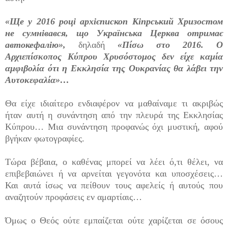
«Ще у 2016 році архієпископ Кіпрський Хризостом
не сумнівався, що Українська Церква отримає
автокефалію»,
δηλαδή
«Πίσω στο 2016. Ο
Αρχιεπίσκοπος Κύπρου Χρυσόστομος δεν είχε καμία
αμφιβολία ότι η Εκκλησία της Ουκρανίας θα λάβει την
Αυτοκεφαλία»…
Θα είχε ιδιαίτερο ενδιαφέρον να μαθαίναμε τι ακριβώς
ήταν αυτή η συνάντηση από την πλευρά της Εκκλησίας
Κύπρου… Μια συνάντηση προφανώς όχι μυστική, αφού
βγήκαν φωτογραφίες.
Τώρα βέβαια, ο καθένας μπορεί να λέει ό,τι θέλει, να
επιβεβαιώνει ή να αρνείται γεγονότα και υποσχέσεις…
Και αυτά ίσως να πείθουν τους αφελείς ή αυτούς που
αναζητούν προφάσεις εν αμαρτίαις…
Όμως ο Θεός ούτε εμπαίζεται ούτε χαρίζεται σε όσους