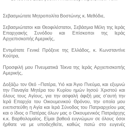
Σεβασμιώτατε Μητροπολίτα Βοστώνης κ. Μεθόδιε,
Σεβασμιώτατοι και Θεοφιλέστατοι, Σεβάσμια Μέλη της Ιεράς
Επαρχιακής Συνόδου και Επίσκοποι της Ιεράς
Αρχιεπισκοπής Αμερικής,
Εντιμότατε Γενικέ Πρόξενε της Ελλάδος, κ. Κωνσταντίνε
Κούτρα,
Προσφιλή μου Πνευματικά Τέκνα της Ιεράς Αρχιεπισκοπής
Αμερικής,
Δοξάζω τον Θεό –Πατέρα, Υιό και Άγιο Πνεύμα, και εξυμνώ
την Παναγία Μητέρα του Κυρίου ημών Ιησού Χριστού και
όλους τους Αγίους, για την ασφαλή άφιξή μας σ’αυτή την
Ιερά Επαρχία του Οικουμενικού Θρόνου, την οποία μου
ενεπιστεύθη η Αγία και Ιερά Σύνοδος του Πατριαρχείου μας
και ο ίδιος ο Πατέρας όλων μας ο Οικουμενικός Πατριάρχης
κ.κ. Βαρθολομαίος. Είμαι βαθειά ευγνώμων σε όλους όσοι
ήρθατε να με υποδεχθείτε, καθώς πατώ στο ευγενές