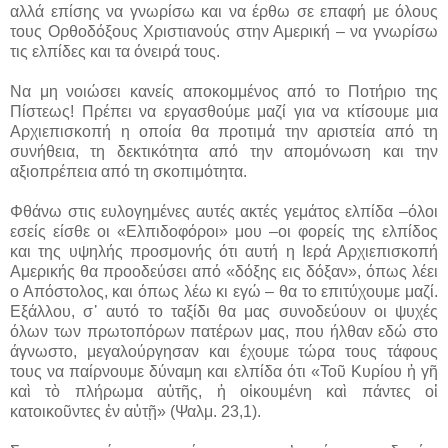
αλλά επίσης να γνωρίσω και να έρθω σε επαφή με όλους
τους Ορθοδόξους Χριστιανούς στην Αμερική – να γνωρίσω
τις ελπίδες και τα όνειρά τους.
Να μη νοιώσει κανείς αποκομμένος από το Ποτήριο της
Πίστεως! Πρέπει να εργασθούμε μαζί για να κτίσουμε μια
Αρχιεπισκοπή η οποία θα προτιμά την αριστεία από τη
συνήθεια, τη δεκτικότητα από την απομόνωση και την
αξιοπρέπεια από τη σκοπιμότητα.
Φθάνω στις ευλογημένες αυτές ακτές γεμάτος ελπίδα –όλοι
εσείς είσθε οι «Ελπιδοφόροι» μου –οι φορείς της ελπίδος
και της υψηλής προσμονής ότι αυτή η Ιερά Αρχιεπισκοπή
Αμερικής θα προοδεύσει από «δόξης εις δόξαν», όπως λέει
ο Απόστολος, και όπως λέω κι εγώ – θα το επιτύχουμε μαζί.
Εξάλλου, σ᾽ αυτό το ταξίδι θα μας συνοδεύουν οι ψυχές
όλων των πρωτοπόρων πατέρων μας, που ήλθαν εδώ στο
άγνωστο, μεγαλούργησαν και έχουμε τώρα τους τάφους
τους να παίρνουμε δύναμη και ελπίδα ότι «Τοῦ Κυρίου ἡ γῆ
καὶ τὸ πλήρωμα αὐτῆς, ἡ οἰκουμένη καὶ πάντες οἱ
κατοικοῦντες ἐν αὐτῇ» (Ψαλμ. 23,1).