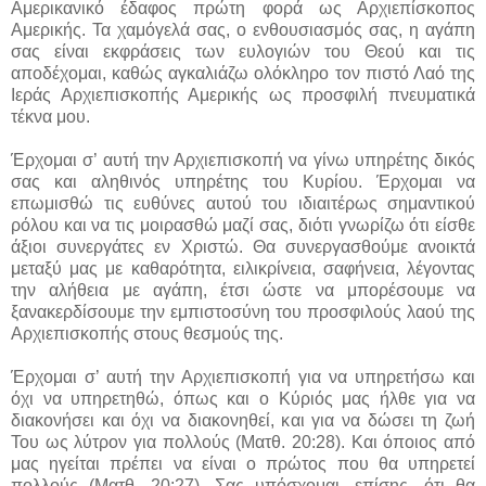
Αμερικανικό έδαφος πρώτη φορά ως Αρχιεπίσκοπος
Αμερικής. Τα χαμόγελά σας, ο ενθουσιασμός σας, η αγάπη
σας είναι εκφράσεις των ευλογιών του Θεού και τις
αποδέχομαι, καθώς αγκαλιάζω ολόκληρο τον πιστό Λαό της
Ιεράς Αρχιεπισκοπής Αμερικής ως προσφιλή πνευματικά
τέκνα μου.
Έρχομαι σ’ αυτή την Αρχιεπισκοπή να γίνω υπηρέτης δικός
σας και αληθινός υπηρέτης του Κυρίου. Έρχομαι να
επωμισθώ τις ευθύνες αυτού του ιδιαιτέρως σημαντικού
ρόλου και να τις μοιρασθώ μαζί σας, διότι γνωρίζω ότι είσθε
άξιοι συνεργάτες εν Χριστώ. Θα συνεργασθούμε ανοικτά
μεταξύ μας με καθαρότητα, ειλικρίνεια, σαφήνεια, λέγοντας
την αλήθεια με αγάπη, έτσι ώστε να μπορέσουμε να
ξανακερδίσουμε την εμπιστοσύνη του προσφιλούς λαού της
Αρχιεπισκοπής στους θεσμούς της.
Έρχομαι σ’ αυτή την Αρχιεπισκοπή για να υπηρετήσω και
όχι να υπηρετηθώ, όπως και ο Κύριός μας ήλθε για να
διακονήσει και όχι να διακονηθεί, και για να δώσει τη ζωή
Του ως λύτρον για πολλούς (Ματθ. 20:28). Και όποιος από
μας ηγείται πρέπει να είναι ο πρώτος που θα υπηρετεί
πολλούς (Ματθ. 20:27). Σας υπόσχομαι, επίσης, ότι θα