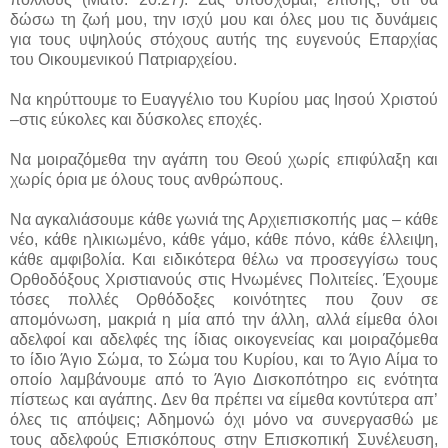
δώσω τη ζωή μου, την ισχύ μου και όλες μου τις δυνάμεις
για τους υψηλούς στόχους αυτής της ευγενούς Επαρχίας
του Οικουμενικού Πατριαρχείου.
Να κηρύττουμε το Ευαγγέλιο του Κυρίου μας Ιησού Χριστού
–στις εύκολες και δύσκολες εποχές.
Να μοιραζόμεθα την αγάπη του Θεού χωρίς επιφύλαξη και
χωρίς όρια με όλους τους ανθρώπους.
Να αγκαλιάσουμε κάθε γωνιά της Αρχιεπισκοπής μας – κάθε
νέο, κάθε ηλικιωμένο, κάθε γάμο, κάθε πόνο, κάθε έλλειψη,
κάθε αμφιβολία. Και ειδικότερα θέλω να προσεγγίσω τους
Ορθοδόξους Χριστιανούς στις Ηνωμένες Πολιτείες. Έχουμε
τόσες πολλές Ορθόδοξες κοινότητες που ζουν σε
απομόνωση, μακριά η μία από την άλλη, αλλά είμεθα όλοι
αδελφοί και αδελφές της ίδιας οικογενείας και μοιραζόμεθα
το ίδιο Άγιο Σώμα, το Σώμα του Κυρίου, και το Άγιο Αίμα το
οποίο λαμβάνουμε από το Άγιο Δισκοπότηρο εις ενότητα
πίστεως και αγάπης. Δεν θα πρέπει να είμεθα κοντύτερα απ’
όλες τις απόψεις; Αδημονώ όχι μόνο να συνεργασθώ με
τους αδελφούς Επισκόπους στην Επισκοπική Συνέλευση,