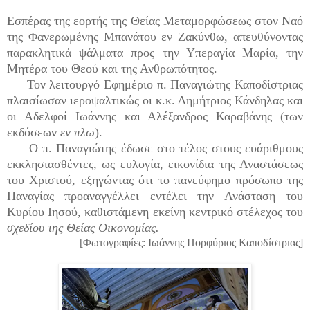
Εσπέρας της εορτής της Θείας Μεταμορφώσεως στον Ναό
της Φανερωμένης Μπανάτου εν Ζακύνθω, απευθύνοντας
παρακλητικά ψάλματα προς την Υπεραγία Μαρία, την
Μητέρα του Θεού και της Ανθρωπότητος.
Τον λειτουργό Εφημέριο π. Παναγιώτης Καποδίστριας
πλαισίωσαν ιεροψαλτικώς οι κ.κ. Δημήτριος Κάνδηλας και
οι Αδελφοί Ιωάννης και Αλέξανδρος Καραβάνης (των
εκδόσεων
εν πλω
).
Ο π. Παναγιώτης έδωσε στο τέλος στους ευάριθμους
εκκλησιασθέντες, ως ευλογία, εικονίδια της Αναστάσεως
του Χριστού, εξηγώντας ότι το πανεύφημο πρόσωπο της
Παναγίας προαναγγέλλει εντέλει την Ανάσταση του
Κυρίου Ιησού, καθιστάμενη εκείνη κεντρικό στέλεχος του
σχεδίου της Θείας Οικονομίας.
[Φωτογραφίες: Ιωάννης Πορφύριος Καποδίστριας]