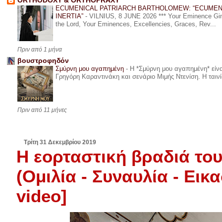
ORTHODOXY & ORTHOPRAXY
ECUMENICAL PATRIARCH BARTHOLOMEW: “ECUMEN
INERTIA”
-
VILNIUS, 8 JUNE 2026 *** Your Eminence Ginta
the Lord, Your Eminences, Excellencies, Graces, Rev...
Πριν από 1 μήνα
βουστροφηδόν
Σμύρνη μου αγαπημένη
-
Η *Σμύρνη μου αγαπημένη* είναι
Γρηγόρη Καραντινάκη και σενάριο Μιμής Ντενίση. Η ταινία
Πριν από 11 μήνες
Τρίτη 31 Δεκεμβρίου 2019
Η εορταστική βραδιά το
(Ομιλία - Συναυλία - Ει
video]