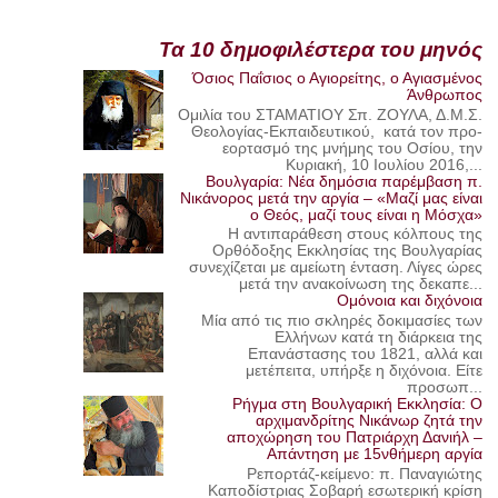
Τα 10 δημοφιλέστερα του μηνός
Όσιος Παΐσιος ο Αγιορείτης, ο Αγιασμένος
Άνθρωπος
Ομιλία του ΣΤΑΜΑΤΙΟΥ Σπ. ΖΟΥΛΑ, Δ.Μ.Σ.
Θεολογίας-Εκπαιδευτικού, κατά τον προ-
εορτασμό της μνήμης του Οσίου, την
Κυριακή, 10 Ιουλίου 2016,...
Βουλγαρία: Νέα δημόσια παρέμβαση π.
Νικάνορος μετά την αργία – «Μαζί μας είναι
ο Θεός, μαζί τους είναι η Μόσχα»
Η αντιπαράθεση στους κόλπους της
Ορθόδοξης Εκκλησίας της Βουλγαρίας
συνεχίζεται με αμείωτη ένταση. Λίγες ώρες
μετά την ανακοίνωση της δεκαπε...
Ομόνοια και διχόνοια
Μία από τις πιο σκληρές δοκιμασίες των
Ελλήνων κατά τη διάρκεια της
Επανάστασης του 1821, αλλά και
μετέπειτα, υπήρξε η διχόνοια. Είτε
προσωπ...
Ρήγμα στη Βουλγαρική Εκκλησία: Ο
αρχιμανδρίτης Νικάνωρ ζητά την
αποχώρηση του Πατριάρχη Δανιήλ –
Απάντηση με 15νθήμερη αργία
Ρεπορτάζ-κείμενο: π. Παναγιώτης
Καποδίστριας Σοβαρή εσωτερική κρίση