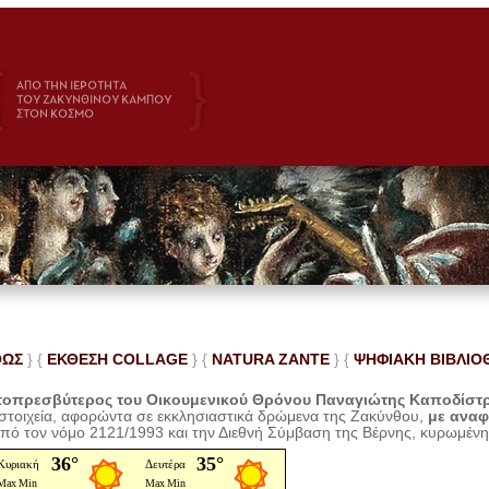
ΘΩΣ
} {
ΕΚΘΕΣΗ COLLAGE
}
{
NATURA ZANTE
} {
ΨΗΦΙΑΚΗ ΒΙΒΛΙΟ
οπρεσβύτερος του Οικουμενικού Θρόνου Παναγιώτης Καποδίστ
 στοιχεία, αφορώντα σε εκκλησιαστικά δρώμενα της Ζακύνθου,
με ανα
από τον νόμο 2121/1993 και την Διεθνή Σύμβαση της Βέρνης, κυρωμέν