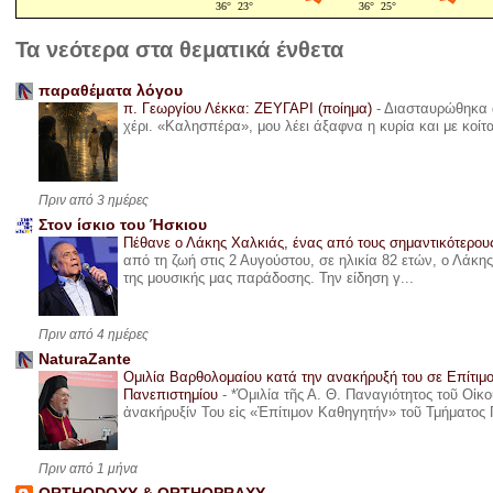
Τα νεότερα στα θεματικά ένθετα
παραθέματα λόγου
π. Γεωργίου Λέκκα: ΖΕΥΓΑΡΙ (ποίημα)
-
Διασταυρώθηκα α
χέρι. «Καλησπέρα», μου λέει άξαφνα η κυρία και με κοίτ
Πριν από 3 ημέρες
Στον ίσκιο του Ήσκιου
Πέθανε ο Λάκης Χαλκιάς, ένας από τους σημαντικότερο
από τη ζωή στις 2 Αυγούστου, σε ηλικία 82 ετών, ο Λάκ
της μουσικής μας παράδοσης. Την είδηση γ...
Πριν από 4 ημέρες
NaturaZante
Ομιλία Βαρθολομαίου κατά την ανακήρυξή του σε Επίτιμ
Πανεπιστημίου
-
*Ὁμιλία τῆς Α. Θ. Παναγιότητος τοῦ Οἰκ
ἀνακήρυξίν Του εἰς «Ἐπίτιμον Καθηγητήν» τοῦ Τμήματος 
Πριν από 1 μήνα