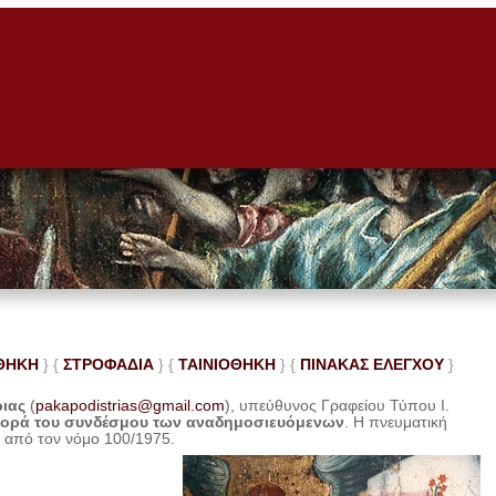
ΘΗΚΗ
} {
ΣΤΡΟΦΑΔΙΑ
} {
ΤΑΙΝΙΟΘΗΚΗ
} {
ΠΙΝΑΚΑΣ ΕΛΕ
ΓΧΟΥ
}
ριας
(
pakapodistrias@gmail.com
), υπεύθυνος Γραφείου Τύπου Ι.
φορά του συνδέσμου των αναδημοσιευόμενων
. Η
πνευματική
η από τον νόμο 100/1975.