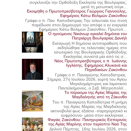
συγκλονίζει την Ορθόδοξη Εκκλησία της Βουλγαρίας,
μετά τη μετωπική σύγκ...
Εκοιμήθη ο Πρωτοπρεσβύτερος Γεώργιος Γιαννούλης,
Εφημέριος Κάτω Βολιμών Ζακύνθου
Γράφει ο π. Παν. Καποδίστριας Την τελευταία του πνοή
παρέδωσε στον Δημιουργό του απόψε ο εν ενεργεία
Εφημέριος Κάτω Βολιμών Ζακύνθου, Πρωτοπ...
Ο ηγούμενος Νικάνωρ εγκαλεί δημόσια τον
Πατριάρχη Βουλγαρίας Δανιήλ
Εισαγωγή Η δημόσια αντιπαράθεση που
εκδηλώθηκε τις τελευταίες ημέρες στο
εσωτερικό της Βουλγαρικής Ορθόδοξης
Εκκλησίας συνιστά μία από τις σ...
Νέος Πρωτοπρεσβύτερος ο π. Ιωάννης
Ιγγλέσης, Εφημέριος Αλυκανά και
Πηγαδακίων Ζακύνθου
Γράφει ο π. Παναγιώτης Καποδίστριας
Σήμερα, 27η Ιουλίου 2026, εορτή του Αγίου
Μεγαλομάρτυρος και Ιαματικού
Παντελεήμονος, ο Σεβ. Μητροπολίτ...
Το πέρασμα της Αγίας Μαρίας της
Μαγδαληνής από τη Ζάκυνθο
Του π. Παναγιώτη Καποδίστρια Η μνήμη
της Αγίας Μαρίας της Μαγδαληνής
ακτινοβολεί φως εξαίσιο -παρηγορητικό κι
ευφρόσυνο- μέσα στον εκκλησιασ...
Φαγιάς Ζακύνθου: Πανηγυρικός Εσπερινός
της Αγίας Μαρίνης στον περίοπτο Ναό Της
Δειλινό Πέμπτης, 16ης Ιουλίου 2026, στον