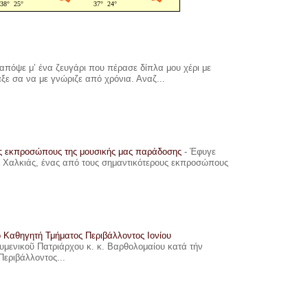
πόψε μ’ ένα ζευγάρι που πέρασε δίπλα μου χέρι με
αξε σα να με γνώριζε από χρόνια. Αναζ...
υς εκπροσώπους της μουσικής μας παράδοσης
-
Έφυγε
ης Χαλκιάς, ένας από τους σημαντικότερους εκπροσώπους
ο Καθηγητή Τμήματος Περιβάλλοντος Ιονίου
ουμενικοῦ Πατριάρχου κ. κ. Βαρθολομαίου κατά τήν
Περιβάλλοντος...