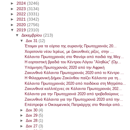
►
2024
(3246)
►
2023
(3134)
►
2022
(3331)
►
2021
(3342)
►
2020
(2756)
▼
2019
(2310)
▼
Δεκεμβρίου
(213)
▼
Δεκ 31
(12)
Έτοιμοι για τα εόρτια της αυριανής Πρωτοχρονιάς 20...
Χειροτονία νέου Ιερέως, με ζακυνθινές ρίζες, στην ...
Κάλαντα Πρωτοχρονιάς στο Φανάρι από παιδιά της Μεγ...
Η εορταστική βραδιά του Κέντρου Λόγου "Αληθώς" (Ομ...
Υπόμνηση Πρωτοχρονιάς 2020 από την Αφρική
Ζακυνθινά Κάλαντα Πρωτοχρονιάς 2020 από το Κέντρο ...
Η Φιλαρμονική Δήμου Ζακύνθου παίζει Κάλαντα για τη...
Κάλαντα Πρωτοχρονιάς 2020 από παιδάκια στη Μητρόπο...
Ζακυνθινοί καλλιτέχνες σε Κάλαντα Πρωτοχρονιάς 202...
Κάλαντα για την Πρωτοχρονιά 2020 από τροβαδούρους ...
Ζακυνθινά Κάλαντα για την Πρωτοχρονιά 2020 από την...
Επέστρεψε ο Οικουμενικός Πατριάρχης στο Φανάρι από...
►
Δεκ 30
(4)
►
Δεκ 29
(5)
►
Δεκ 28
(1)
►
Δεκ 27
(3)