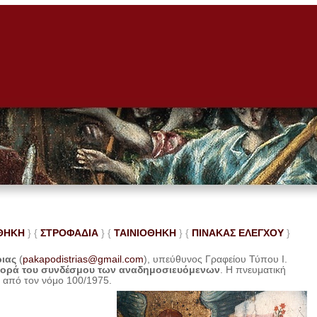
ΘΗΚΗ
} {
ΣΤΡΟΦΑΔΙΑ
} {
ΤΑΙΝΙΟΘΗΚΗ
} {
ΠΙΝΑΚΑΣ ΕΛΕ
ΓΧΟΥ
}
ριας
(
pakapodistrias@gmail.com
), υπεύθυνος Γραφείου Τύπου Ι.
φορά του συνδέσμου των αναδημοσιευόμενων
. Η
πνευματική
η από τον νόμο 100/1975.