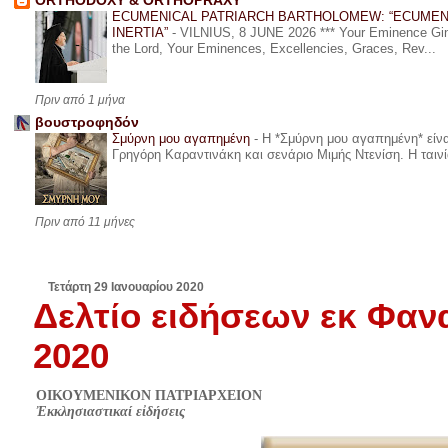
ORTHODOXY & ORTHOPRAXY
ECUMENICAL PATRIARCH BARTHOLOMEW: “ECUMEN
INERTIA”
-
VILNIUS, 8 JUNE 2026 *** Your Eminence Ginta
the Lord, Your Eminences, Excellencies, Graces, Rev...
Πριν από 1 μήνα
βουστροφηδόν
Σμύρνη μου αγαπημένη
-
Η *Σμύρνη μου αγαπημένη* είναι
Γρηγόρη Καραντινάκη και σενάριο Μιμής Ντενίση. Η ταινία
Πριν από 11 μήνες
Τετάρτη 29 Ιανουαρίου 2020
Δελτίο ειδήσεων εκ Φαν
2020
ΟΙΚΟΥΜΕΝΙΚΟΝ ΠΑΤΡΙΑΡΧΕΙΟΝ
Ἐκκλησιαστικαί εἰδήσεις