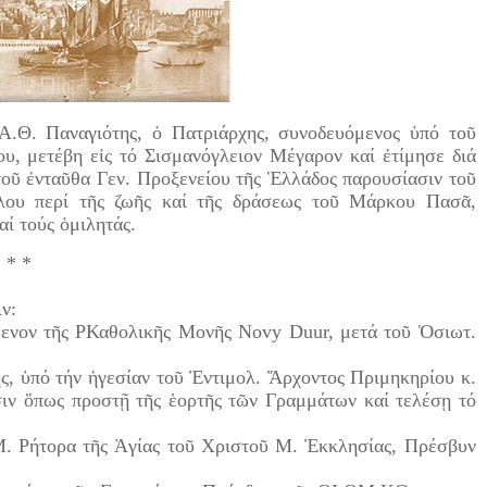
 Α.Θ. Παναγιότης, ὁ Πατριάρχης, συνοδευόμενος ὑπό τοῦ
υ, μετέβη εἰς τό Σισμανόγλειον Μέγαρον καί ἐτίμησε διά
τοῦ ἐνταῦθα Γεν. Προξενείου τῆς Ἑλλάδος παρουσίασιν τοῦ
λου περί τῆς ζωῆς καί τῆς δράσεως τοῦ Μάρκου Πασᾶ,
αί τούς ὁμιλητάς.
* * *
ιν:
μενον τῆς ΡΚαθολικῆς Μονῆς Novy Duur, μετά τοῦ Ὁσιωτ.
ς, ὑπό τήν ἡγεσίαν τοῦ Ἐντιμολ. Ἄρχοντος Πριμηκηρίου κ.
ιν ὅπως προστῇ τῆς ἑορτῆς τῶν Γραμμάτων καί τελέσῃ τό
Μ. Ρήτορα τῆς Ἁγίας τοῦ Χριστοῦ Μ. Ἐκκλησίας, Πρέσβυν