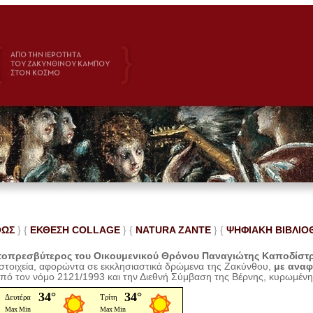
ΘΩΣ
} {
ΕΚΘΕΣΗ COLLAGE
}
{
NATURA ZANTE
} {
ΨΗΦΙΑΚΗ ΒΙΒΛΙΟ
οπρεσβύτερος του Οικουμενικού Θρόνου Παναγιώτης Καποδίστ
 στοιχεία, αφορώντα σε εκκλησιαστικά δρώμενα της Ζακύνθου,
με ανα
από τον νόμο 2121/1993 και την Διεθνή Σύμβαση της Βέρνης, κυρωμέν