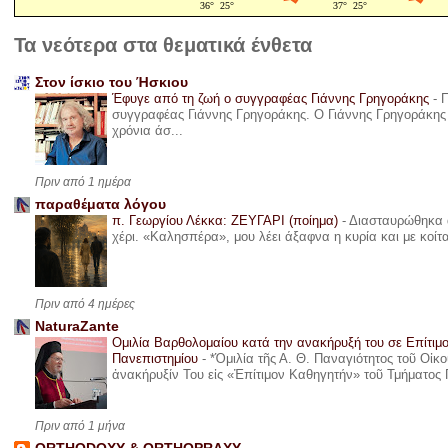
Τα νεότερα στα θεματικά ένθετα
Στον ίσκιο του Ήσκιου
Έφυγε από τη ζωή ο συγγραφέας Γιάννης Γρηγοράκης
-
Π
συγγραφέας Γιάννης Γρηγοράκης. Ο Γιάννης Γρηγοράκης 
χρόνια άσ...
Πριν από 1 ημέρα
παραθέματα λόγου
π. Γεωργίου Λέκκα: ΖΕΥΓΑΡΙ (ποίημα)
-
Διασταυρώθηκα α
χέρι. «Καλησπέρα», μου λέει άξαφνα η κυρία και με κοίτ
Πριν από 4 ημέρες
NaturaZante
Ομιλία Βαρθολομαίου κατά την ανακήρυξή του σε Επίτιμ
Πανεπιστημίου
-
*Ὁμιλία τῆς Α. Θ. Παναγιότητος τοῦ Οἰκ
ἀνακήρυξίν Του εἰς «Ἐπίτιμον Καθηγητήν» τοῦ Τμήματος 
Πριν από 1 μήνα