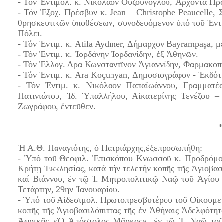
- Τόν Ἐντιμολ. κ. Νικόλαον Οὐζούνογλου, Ἄρχοντα Π
- Τόν Ἐξοχ. Πρέσβυν κ. Jean – Christophe Peaucelle,
θρησκευτικῶν ὑποθέσεων, συνοδευόμενον ὑπό τοῦ Ἐντιμ
Πόλει.
- Τόν Ἐντιμ. κ. Atila Aydıner, Δήμαρχον Bayrampaşa, 
- Τόν Ἐντιμ. κ. Ἰορδάνην Ἰορδανίδην, ἐξ Ἀθηνῶν.
- Τόν Ἐλλογ. Δρα Κωνσταντῖνον Ἀγιαννίδην, Φαρμακοπ
- Τόν Ἐντιμ. κ. Ara Koçunyan, Δημοσιογράφον - Ἐκδό
- Τόν Ἐντιμ. κ. Νικόλαον Παπαϊωάννου, Γραμματέα
Πατινιώτου, Ἰδ. Ὑπαλλήλου, Αἰκατερίνης Τενέζου 
Ζωγράφου, ἐντεῦθεν.
Ἡ Α.Θ. Παναγιότης, ὁ Πατριάρχης,ἐξεπροσωπήθη:
- Ὑπό τοῦ Θεοφιλ. Ἐπισκόπου Κνωσσοῦ κ. Προδρόμου
Κρήτῃ Ἐκκλησίας, κατά τήν τελετήν κοπῆς τῆς Ἁγιοβα
καί Βιάννου, ἐν τῷ Ἱ. Μητροπολιτικῷ Ναῷ τοῦ Ἁγίου
Τετάρτην, 29ην Ἰανουαρίου.
- Ὑπό τοῦ Αἰδεσιμολ. Πρωτοπρεσβυτέρου τοῦ Οἰκουμε
κοπῆς τῆς Ἁγιοβασιλόπιττας τῆς ἐν Ἀθήναις Ἀδελφότη
Ἀφρικῆς «Ὁ Ἀπόστολος Μᾶρκος», ἐν τῷ Ἱ. Ναῷ τοῦ