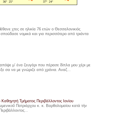
έθανε χτες σε ηλικία 76 ετών ο Θεσσαλονικιός
σπούδασε νομικά και για περισσότερο από τριάντα
πόψε μ’ ένα ζευγάρι που πέρασε δίπλα μου χέρι με
αξε σα να με γνώριζε από χρόνια. Αναζ...
ο Καθηγητή Τμήματος Περιβάλλοντος Ιονίου
ουμενικοῦ Πατριάρχου κ. κ. Βαρθολομαίου κατά τήν
Περιβάλλοντος...