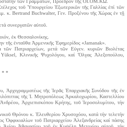
ροστάτην τῶν Γραμμάτων, Πρόεδρον τῆς ΟΙ.ΟΜ.ΚΩ.
 Στέλεχος τοῦ Ὑπουργείου Ἐξωτερικῶν τῆς Γαλλίας ἐπί τῶν
. κ. Bertrand Buchwalter, Γεν. Προξένου τῆς Χώρας ἐν τῇ
μετά συνεργατῶν αὐτοῦ.
οιόν, ἐκ Θεσσαλονίκης.
την τῆς ἐνταῦθα Ἀρμενικῆς Ἐφημερίδος «Jamanak».
 τῶν Πατριαρχείων, μετά τῶν Εὐγεν. κυριῶν Βιολέτας
– Yüksel, Κλινικῆς Ψυχολόγου, καί Ὄλγας Ἀλεξοπούλου,
* * *
, Ἀρχιγραμματέως τῆς Ἱερᾶς Ἐπαρχιακῆς Συνόδου τῆς ἐν
σιλόπιττας τῆς Ἱ. Μητροπόλεως Ἀρκαλοχωρίου, Καστελλίου
 Ἀνδρέου, Ἀρχιεπισκόπου Κρήτης, τοῦ Ἱεροσολυμίτου, τήν
νικοῦ Θρόνου κ. Ἐλευθερίου Χρυσοχόου, κατά τήν τελετήν
τος Ὀφφικιαλίων τοῦ Πατριαρχείου Ἀλεξανδρείας καί πάσης
 Ἁγίου Ἀθανασίου τοῦ ἐν Κυψέλῃ Μετοχίου αὐτοῦ, τήν