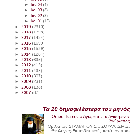
►
Ιαν 04
(4)
►
Ιαν 03
(3)
►
Ιαν 02
(3)
►
Ιαν 01
(13)
►
2019
(2310)
►
2018
(1798)
►
2017
(1434)
►
2016
(1699)
►
2015
(1539)
►
2014
(1284)
►
2013
(635)
►
2012
(413)
►
2011
(438)
►
2010
(307)
►
2009
(231)
►
2008
(138)
►
2007
(87)
Τα 10 δημοφιλέστερα του μηνός
Όσιος Παΐσιος ο Αγιορείτης, ο Αγιασμένος
Άνθρωπος
Ομιλία του ΣΤΑΜΑΤΙΟΥ Σπ. ΖΟΥΛΑ, Δ.Μ.Σ.
Θεολογίας-Εκπαιδευτικού, κατά τον προ-