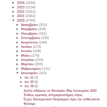
►
2024
(3246)
►
2023
(3134)
►
2022
(3331)
►
2021
(3342)
▼
2020
(2756)
►
Δεκεμβρίου
(315)
►
Νοεμβρίου
(339)
►
Οκτωβρίου
(241)
►
Σεπτεμβρίου
(226)
►
Αυγούστου
(244)
►
Ιουλίου
(273)
►
Ιουνίου
(228)
►
Μαΐου
(175)
►
Απριλίου
(219)
►
Μαρτίου
(203)
►
Φεβρουαρίου
(131)
▼
Ιανουαρίου
(162)
►
Ιαν 31
(5)
►
Ιαν 30
(6)
▼
Ιαν 29
(5)
Δελτίο ειδήσεων εκ Φαναρίου 29ης Ιανουαρίου 2020
Ένθεος ιερατικὸς αποχαιρετιστήριος λόγος
Ευχές Οικουμενικού Πατριάρχου προς τον ασθενούντα ...
Φιλότιμο