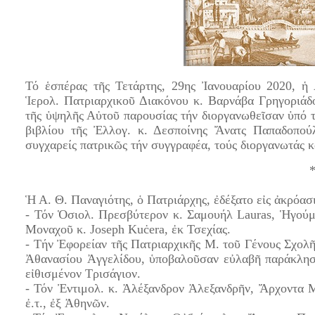
Τό ἑσπέρας τῆς Τετάρτης, 29ης Ἰανουαρίου 2020, ἡ
Ἱερολ. Πατριαρχικοῦ Διακόνου κ. Βαρνάβα Γρηγοριάδο
τῆς ὑψηλῆς Αὐτοῦ παρουσίας τήν διοργανωθεῖσαν ὑπό 
βιβλίου τῆς Ἐλλογ. κ. Δεσποίνης Ἄνατς Παπαδοπού
συγχαρείς πατρικῶς τήν συγγραφέα, τούς διοργανωτάς κ
Ἡ Α. Θ. Παναγιότης, ὁ Πατριάρχης, ἐδέξατο εἰς ἀκρόασ
- Τόν Ὁσιολ. Πρεσβύτερον κ. Σαμουήλ Lauras, Ἡγού
Μοναχοῦ κ. Joseph Kuċera, ἐκ Τσεχίας.
- Τήν Ἐφορείαν τῆς Πατριαρχικῆς Μ. τοῦ Γένους Σχολῆ
Ἀθανασίου Ἀγγελίδου, ὑποβαλοῦσαν εὐλαβῆ παράκλησ
εἰθισμένον Τρισάγιον.
- Τόν Ἐντιμολ. κ. Ἀλέξανδρον Ἀλεξανδρῆν, Ἄρχοντα 
ἐ.τ., ἐξ Ἀθηνῶν.