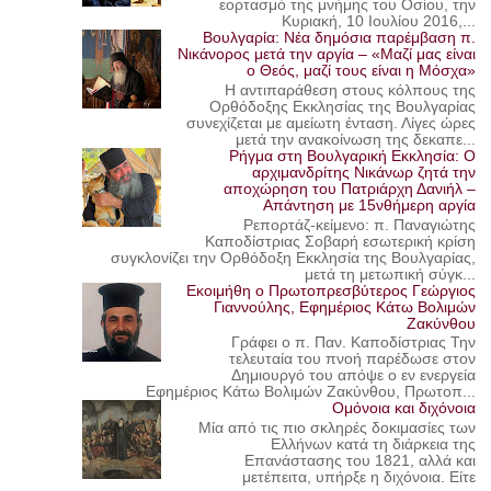
εορτασμό της μνήμης του Οσίου, την
Κυριακή, 10 Ιουλίου 2016,...
Βουλγαρία: Νέα δημόσια παρέμβαση π.
Νικάνορος μετά την αργία – «Μαζί μας είναι
ο Θεός, μαζί τους είναι η Μόσχα»
Η αντιπαράθεση στους κόλπους της
Ορθόδοξης Εκκλησίας της Βουλγαρίας
συνεχίζεται με αμείωτη ένταση. Λίγες ώρες
μετά την ανακοίνωση της δεκαπε...
Ρήγμα στη Βουλγαρική Εκκλησία: Ο
αρχιμανδρίτης Νικάνωρ ζητά την
αποχώρηση του Πατριάρχη Δανιήλ –
Απάντηση με 15νθήμερη αργία
Ρεπορτάζ-κείμενο: π. Παναγιώτης
Καποδίστριας Σοβαρή εσωτερική κρίση
συγκλονίζει την Ορθόδοξη Εκκλησία της Βουλγαρίας,
μετά τη μετωπική σύγκ...
Εκοιμήθη ο Πρωτοπρεσβύτερος Γεώργιος
Γιαννούλης, Εφημέριος Κάτω Βολιμών
Ζακύνθου
Γράφει ο π. Παν. Καποδίστριας Την
τελευταία του πνοή παρέδωσε στον
Δημιουργό του απόψε ο εν ενεργεία
Εφημέριος Κάτω Βολιμών Ζακύνθου, Πρωτοπ...
Ομόνοια και διχόνοια
Μία από τις πιο σκληρές δοκιμασίες των
Ελλήνων κατά τη διάρκεια της
Επανάστασης του 1821, αλλά και
μετέπειτα, υπήρξε η διχόνοια. Είτε