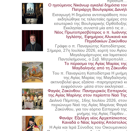
προσωπ...
Ο ηγούμενος Νικάνωρ εγκαλεί δημόσια τον
Πατριάρχη Βουλγαρίας Δανιήλ
Εισαγωγή Η δημόσια αντιπαράθεση που
εκδηλώθηκε τις τελευταίες ημέρες στο
εσωτερικό της Βουλγαρικής Ορθόδοξης
Εκκλησίας συνιστά μία από τις σ...
Νέος Πρωτοπρεσβύτερος ο π. Ιωάννης
Ιγγλέσης, Εφημέριος Αλυκανά και
Πηγαδακίων Ζακύνθου
Γράφει ο π. Παναγιώτης Καποδίστριας
Σήμερα, 27η Ιουλίου 2026, εορτή του Αγίου
Μεγαλομάρτυρος και Ιαματικού
Παντελεήμονος, ο Σεβ. Μητροπολίτ...
Το πέρασμα της Αγίας Μαρίας της
Μαγδαληνής από τη Ζάκυνθο
Του π. Παναγιώτη Καποδίστρια Η μνήμη
της Αγίας Μαρίας της Μαγδαληνής
ακτινοβολεί φως εξαίσιο -παρηγορητικό κι
ευφρόσυνο- μέσα στον εκκλησιασ...
Φαγιάς Ζακύνθου: Πανηγυρικός Εσπερινός
της Αγίας Μαρίνης στον περίοπτο Ναό Της
Δειλινό Πέμπτης, 16ης Ιουλίου 2026, στον
περιώνυμο Ναό της Αγίας Μαρίνας Φαγιά
Ζακύνθου, για τον εόρτιο Εσπερινό της
μνήμης της Αγίας Παρθεν...
Φανάρι: Εξελέγη νέος Αρχιεπίσκοπος
Καναδά ο Νέας Ιερσέης Απόστολος
Η Αγία και Ιερά Σύνοδος του Οικουμενικού