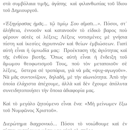
στὰ συμβόλαια τιμῆς, ἀγάπης καὶ φιλανθωπίας τοῦ ἴδιου
τοῦ Δημιουργοῦ.
«Ἐξηγόρασας ἡμᾶς... τῷ τιμίῳ Σου αἵματι...».
Πόσοι, στ᾿
ἀλήθεια, ἐννοοῦν καὶ κατανοοῦν τὸ εἰδικὸ βαρος ποὺ
φέρουν αὐτὲς οἱ λέξεις; Λέξεις νοτισμένες μὲ γνήσια
πίστη καὶ ἱκεσίες ἀγρυπνιῶν καὶ θείων ἐμβιώσεων. Γιατὶ
αὐτὴ εἶναι ἡ ὑμνωδία μας: Προέκταση τῆς ἁγιότητας καὶ
τῆς ἐνθέου βιοτῆς. Ὅπως αὐτὴ εἶναι ἡ ἔνδειξη τοῦ
ἄμωμου θεοφωτισμοῦ Τους, ποὺ τὸν μεταποιοῦν σὲ
λέξεις, ὕστερα σὲ τροπάρια, γιὰ νὰ μᾶς «ψυχ-αγωγοῦν».
Νὰ μᾶς συντονίζουν, δηλαδή, μὲ τὴν αἰωνιότητα. Ἀπὸ τὴν
ὁποία ἐλάχιστα ἀπέχουμε, ἀλλὰ καὶ δὲν ἔχουμε ἀπόλυτα
συνειδητοποιήσει τὴν ὅποια ἀδιαφορία μας.
Καὶ τὸ μεγάλο ζητούμενο εἶναι ἕνα: «Μὴ μείνωμεν ἔξω
τοῦ Νυμφῶνος Χριστοῦ».
Διερώτημα διαχρονικό... Πόσοι τὸ νοιώθουμε καὶ ἐν