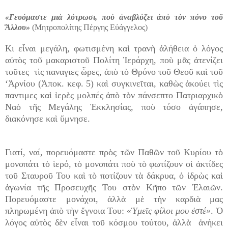
«Γευόμαστε μιὰ λύτρωσι, ποὺ ἀναβλύζει ἀπὸ τὸν πόνο τοῦ
Ἄλλου»
(Μητροπολίτης Πέργης Εὐάγγελος)
Κι εἶναι μεγάλη, φωτισμένη καὶ τρανὴ ἀλήθεια ὁ λόγος
αὐτὸς τοῦ μακαριστοῦ Πολίτη Ἱεράρχη, ποὺ μᾶς ἀτενίζει
τοῦτες τὶς παναγιες ὧρες, ἀπὸ τὸ Θρόνο τοῦ Θεοῦ καὶ τοῦ
‘Ἀρνίου (Ἀποκ. κεφ. 5) καὶ συγκινεῖται, καθὼς ἀκούει τὶς
παντιμες καὶ ἱερὲς μολπές ἀπὸ τὸν πάνσεπτο Πατριαρχικὸ
Ναὸ τῆς Μεγάλης Ἐκκλησίας, ποὺ τόσο ἀγάπησε,
διακόνησε καὶ ὕμνησε.
Γιατί, ναί, πορευόμαστε πρὸς τῶν Παθῶν τοῦ Κυρίου τὸ
μονοπάτι τὸ ἱερό, τὸ μονοπάτι ποὺ τὸ φωτίζουν οἱ ἀκτίδες
τοῦ Σταυροῦ Του καὶ τὸ ποτίζουν τὰ δάκρυα, ὁ ἱδρὼς καὶ
ἀγωνία τῆς Προσευχῆς Του στὸν Κῆπο τῶν Ἐλαιῶν.
Πορευόμαστε μονάχοι, ἀλλὰ μὲ τὴν καρδιὰ μας
πληρωμένη ἀπὸ τὴν ἔγνοια Του:
«Ὑμεῖς φίλοι μου ἐστέ»
. Ὁ
λόγος αὐτὸς δὲν εἶναι τοῦ κόσμου τούτου, ἀλλὰ ἀνήκει