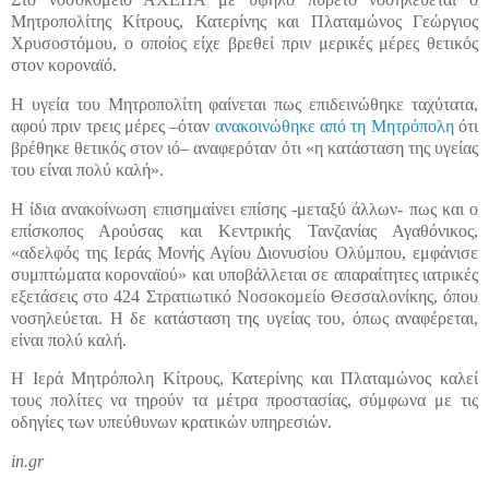
Μητροπολίτης Κίτρους, Κατερίνης και Πλαταμώνος Γεώργιος
Χρυσοστόμου, ο οποίος είχε βρεθεί πριν μερικές μέρες θετικός
στον κοροναϊό.
Η υγεία του Μητροπολίτη φαίνεται πως επιδεινώθηκε ταχύτατα,
αφού πριν τρεις μέρες –όταν
ανακοινώθηκε από τη Μητρόπολη
ότι
βρέθηκε θετικός στον ιό– αναφερόταν ότι «η κατάσταση της υγείας
του είναι πολύ καλή».
Η ίδια ανακοίνωση επισημαίνει επίσης -μεταξύ άλλων- πως και ο
επίσκοπος Αρούσας και Κεντρικής Τανζανίας Αγαθόνικος,
«αδελφός της Ιεράς Μονής Αγίου Διονυσίου Ολύμπου, εμφάνισε
συμπτώματα κοροναϊού» και υποβάλλεται σε απαραίτητες ιατρικές
εξετάσεις στο 424 Στρατιωτικό Νοσοκομείο Θεσσαλονίκης, όπου
νοσηλεύεται. Η δε κατάσταση της υγείας του, όπως αναφέρεται,
είναι πολύ καλή.
Η Ιερά Μητρόπολη Κίτρους, Κατερίνης και Πλαταμώνος καλεί
τους πολίτες να τηρούν τα μέτρα προστασίας, σύμφωνα με τις
οδηγίες των υπεύθυνων κρατικών υπηρεσιών.
in.gr