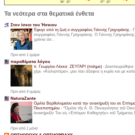
Τα νεότερα στα θεματικά ένθετα
Στον ίσκιο του Ήσκιου
Έφυγε από τη ζωή ο συγγραφέας Γιάννης Γρηγοράκης
-
Π
συγγραφέας Γιάννης Γρηγοράκης. Ο Γιάννης Γρηγοράκης 
χρόνια άσ...
Πριν από 1 ημέρα
παραθέματα λόγου
π. Γεωργίου Λέκκα: ΖΕΥΓΑΡΙ (ποίημα)
-
Διασταυρώθηκα α
χέρι. «Καλησπέρα», μου λέει άξαφνα η κυρία και με κοίτ
Πριν από 4 ημέρες
NaturaZante
Ομιλία Βαρθολομαίου κατά την ανακήρυξή του σε Επίτιμ
Πανεπιστημίου
-
*Ὁμιλία τῆς Α. Θ. Παναγιότητος τοῦ Οἰκ
ἀνακήρυξίν Του εἰς «Ἐπίτιμον Καθηγητήν» τοῦ Τμήματος 
Πριν από 1 μήνα