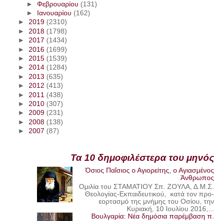
►
Φεβρουαρίου
(131)
►
Ιανουαρίου
(162)
►
2019
(2310)
►
2018
(1798)
►
2017
(1434)
►
2016
(1699)
►
2015
(1539)
►
2014
(1284)
►
2013
(635)
►
2012
(413)
►
2011
(438)
►
2010
(307)
►
2009
(231)
►
2008
(138)
►
2007
(87)
Τα 10 δημοφιλέστερα του μηνός
Όσιος Παΐσιος ο Αγιορείτης, ο Αγιασμένος
Άνθρωπος
Ομιλία του ΣΤΑΜΑΤΙΟΥ Σπ. ΖΟΥΛΑ, Δ.Μ.Σ.
Θεολογίας-Εκπαιδευτικού, κατά τον προ-
εορτασμό της μνήμης του Οσίου, την
Κυριακή, 10 Ιουλίου 2016,...
Βουλγαρία: Νέα δημόσια παρέμβαση π.