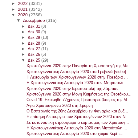
►
2022
(3331)
►
2021
(3342)
▼
2020
(2756)
▼
Δεκεμβρίου
(315)
►
Δεκ 31
(8)
►
Δεκ 30
(9)
►
Δεκ 29
(13)
►
Δεκ 28
(9)
►
Δεκ 27
(11)
►
Δεκ 26
(5)
▼
Δεκ 25
(29)
Χριστούγεννα 2020 στην Παναγία τη Χρυσοπηγή της Μπ...
Χριστουγεννιάτικη Λειτουργία 2020 στα Γρεβενά [video]
Η Λειτουργία των Χριστουγέννων 2020 στην Πρετόρια ...
Η Χριστουγεννιάτικη Λειτουργία 2020 στον Μητροπολι...
Χριστούγεννα 2020 στην Ιεραποστολή της Ζάμπιας
Χριστούγεννα 2020 στην Μονή Κοιμήσεως της Θεοτόκου...
Covid-19: Εκοιμήθη 77χρονος Πρωτοπρεσβύτερος της Μ...
Άγια Χριστούγεννα 2020 στη Σμύρνη
Ο Εσπερινός της 26ης Δεκεμβρίου εν Φαναρίω και βυζ...
Η επίσημη Λειτουργία των Χριστουγέννων 2020 στον Ν...
Σε κατανυκτική ατμόσφαιρα ο εορτασμός των Χριστουγ...
Η Χριστουγεννιάτικη Λειτουργία 2020 στη Μητρόπολη ...
Χριστουγεννιάτικη Λειτουργία 2020 στο χωριό Κερί τ...