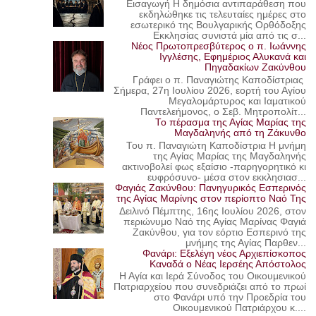
Εισαγωγή Η δημόσια αντιπαράθεση που
εκδηλώθηκε τις τελευταίες ημέρες στο
εσωτερικό της Βουλγαρικής Ορθόδοξης
Εκκλησίας συνιστά μία από τις σ...
Νέος Πρωτοπρεσβύτερος ο π. Ιωάννης
Ιγγλέσης, Εφημέριος Αλυκανά και
Πηγαδακίων Ζακύνθου
Γράφει ο π. Παναγιώτης Καποδίστριας
Σήμερα, 27η Ιουλίου 2026, εορτή του Αγίου
Μεγαλομάρτυρος και Ιαματικού
Παντελεήμονος, ο Σεβ. Μητροπολίτ...
Το πέρασμα της Αγίας Μαρίας της
Μαγδαληνής από τη Ζάκυνθο
Του π. Παναγιώτη Καποδίστρια Η μνήμη
της Αγίας Μαρίας της Μαγδαληνής
ακτινοβολεί φως εξαίσιο -παρηγορητικό κι
ευφρόσυνο- μέσα στον εκκλησιασ...
Φαγιάς Ζακύνθου: Πανηγυρικός Εσπερινός
της Αγίας Μαρίνης στον περίοπτο Ναό Της
Δειλινό Πέμπτης, 16ης Ιουλίου 2026, στον
περιώνυμο Ναό της Αγίας Μαρίνας Φαγιά
Ζακύνθου, για τον εόρτιο Εσπερινό της
μνήμης της Αγίας Παρθεν...
Φανάρι: Εξελέγη νέος Αρχιεπίσκοπος
Καναδά ο Νέας Ιερσέης Απόστολος
Η Αγία και Ιερά Σύνοδος του Οικουμενικού
Πατριαρχείου που συνεδριάζει από το πρωί
στο Φανάρι υπό την Προεδρία του
Οικουμενικού Πατριάρχου κ....