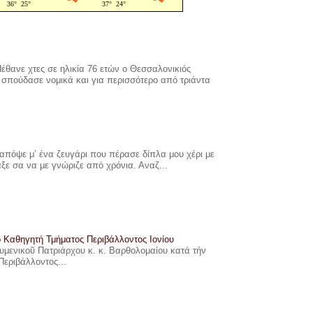
έθανε χτες σε ηλικία 76 ετών ο Θεσσαλονικιός
σπούδασε νομικά και για περισσότερο από τριάντα
πόψε μ’ ένα ζευγάρι που πέρασε δίπλα μου χέρι με
αξε σα να με γνώριζε από χρόνια. Αναζ...
ο Καθηγητή Τμήματος Περιβάλλοντος Ιονίου
ουμενικοῦ Πατριάρχου κ. κ. Βαρθολομαίου κατά τήν
Περιβάλλοντος...