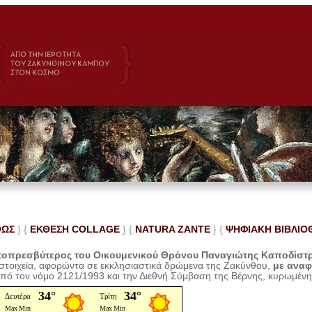
ΘΩΣ
} {
ΕΚΘΕΣΗ COLLAGE
}
{
NATURA ZANTE
} {
ΨΗΦΙΑΚΗ ΒΙΒΛΙΟ
οπρεσβύτερος του Οικουμενικού Θρόνου Παναγιώτης Καποδίστ
 στοιχεία, αφορώντα σε εκκλησιαστικά δρώμενα της Ζακύνθου,
με ανα
από τον νόμο 2121/1993 και την Διεθνή Σύμβαση της Βέρνης, κυρωμέν