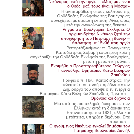
Νικάνορος μετά την αργία – «Μαζί μας είναι
ο Θεός, μαζί τους είναι η Μόσχα»
Η αντιπαράθεση στους κόλπους της
Ορθόδοξης Εκκλησίας της Βουλγαρίας
συνεχίζεται με αμείωτη ένταση. Λίγες ώρες
μετά την ανακοίνωση της δεκαπε...
Ρήγμα στη Βουλγαρική Εκκλησία: Ο
αρχιμανδρίτης Νικάνωρ ζητά την
αποχώρηση του Πατριάρχη Δανιήλ –
Απάντηση με 15νθήμερη αργία
Ρεπορτάζ-κείμενο: π. Παναγιώτης
Καποδίστριας Σοβαρή εσωτερική κρίση
συγκλονίζει την Ορθόδοξη Εκκλησία της Βουλγαρίας,
μετά τη μετωπική σύγκ...
Εκοιμήθη ο Πρωτοπρεσβύτερος Γεώργιος
Γιαννούλης, Εφημέριος Κάτω Βολιμών
Ζακύνθου
Γράφει ο π. Παν. Καποδίστριας Την
τελευταία του πνοή παρέδωσε στον
Δημιουργό του απόψε ο εν ενεργεία
Εφημέριος Κάτω Βολιμών Ζακύνθου, Πρωτοπ...
Ομόνοια και διχόνοια
Μία από τις πιο σκληρές δοκιμασίες των
Ελλήνων κατά τη διάρκεια της
Επανάστασης του 1821, αλλά και
μετέπειτα, υπήρξε η διχόνοια. Είτε
προσωπ...
Ο ηγούμενος Νικάνωρ εγκαλεί δημόσια τον
Πατριάρχη Βουλγαρίας Δανιήλ