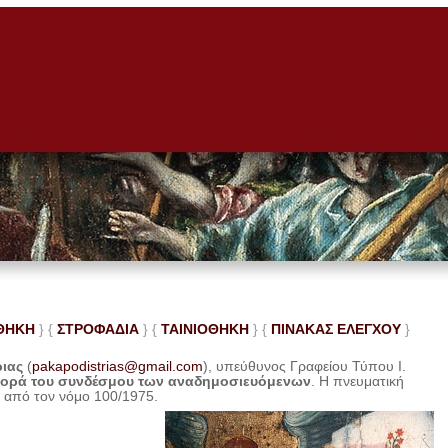
ΘΗΚΗ
} {
ΣΤΡΟΦΑΔΙΑ
} {
ΤΑΙΝΙΟΘΗΚΗ
} {
ΠΙΝΑΚΑΣ ΕΛΕ
ΓΧΟΥ
}
ριας
(
pakapodistrias@gmail.com
), υπεύθυνος Γραφείου Τύπου Ι.
φορά του συνδέσμου των αναδημοσιευόμενων
. Η
πνευματική
η από τον νόμο 100/1975.