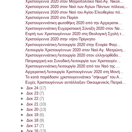
Χριστούγεννα 2020 στον Μητροπολιτικό Ναό Αγ. Νικολ...
Χριστούγεννα 2020 στον Ναό των Αγίων Πάντων πόλεως...
Χριστούγεννα 2020 στον Ναό του Αγίου Ελευθερίου πό...
Χριστούγεννα 2020 στο Παρίσι
Χριστουγεννιάτικη φωτοθήκη 2020 από την Αρχιερατικ...
Χριστουγεννιάτικη Ευχαριστιακή Σύναξη 2020 στον Να...
Εορτή των Χριστουγέννων 2020 στη Θεολογική Σχολή τ...
Χριστούγεννα 2020 στην νήσο Πρίγκηπο
Χριστουγεννιάτικη Λειτουργία 2020 στην Ενορία Φαγι...
Λειτουργία Χριστουγέννων 2020 στον Ναό Αγ. Ματρώνη...
Χριστουγεννιάτικη Λειτουργία 2020 στον ελληνορθόδο...
Πατριαρχική και Συνοδική Λειτουργία των Χριστουγέν...
Χριστουγεννιάτικη Λειτουργία 2020 από τον Ναό της ...
Αρχιερατική Λειτουργία Χριστουγέννων 2020 στη Μονή...
Το κατά παράδοσιν χριστουγεννιάτικο "σήκωμα" του Α...
Ευχές Χριστουγέννων αντάλλαξαν Οικουμενικός Πατριά...
►
Δεκ 24
(17)
►
Δεκ 23
(7)
►
Δεκ 22
(7)
►
Δεκ 21
(10)
►
Δεκ 20
(13)
►
Δεκ 19
(6)
►
Δεκ 18
(9)
►
Δεκ 17
(7)
►
Δεκ 16
(13)