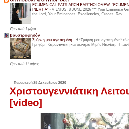
ORTHODOXY & ORTHOPRAXY
ECUMENICAL PATRIARCH BARTHOLOMEW: “ECUMEN
INERTIA”
-
VILNIUS, 8 JUNE 2026 *** Your Eminence Ginta
the Lord, Your Eminences, Excellencies, Graces, Rev...
Πριν από 1 μήνα
βουστροφηδόν
Σμύρνη μου αγαπημένη
-
Η *Σμύρνη μου αγαπημένη* είναι
Γρηγόρη Καραντινάκη και σενάριο Μιμής Ντενίση. Η ταινία
Πριν από 11 μήνες
Παρασκευή 25 Δεκεμβρίου 2020
Χριστουγεννιάτικη Λειτο
[video]