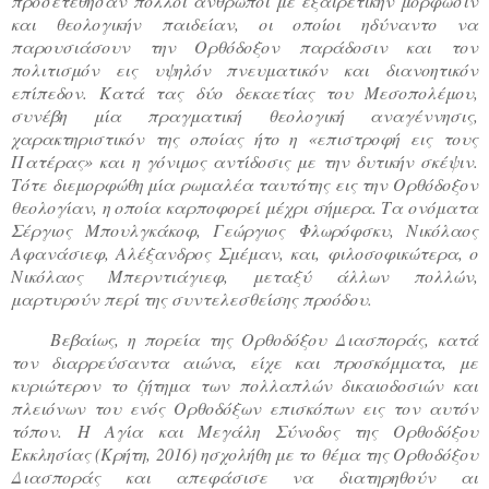
προσετέθησαν πολλοί άνθρωποι με εξαιρετικήν μόρφωσιν
και θεολογικήν παιδείαν, οι οποίοι ηδύναντο να
παρουσιάσουν την Ορθόδοξον παράδοσιν και τον
πολιτισμόν εις υψηλόν πνευματικόν και διανοητικόν
επίπεδον. Κατά τας δύο δεκαετίας του Μεσοπολέμου,
συνέβη μία πραγματική θεολογική αναγέννησις,
χαρακτηριστικόν της οποίας ήτο η «επιστροφή εις τους
Πατέρας» και η γόνιμος αντίδοσις με την δυτικήν σκέψιν.
Τότε διεμορφώθη μία ρωμαλέα ταυτότης εις την Ορθόδοξον
θεολογίαν, η οποία καρποφορεί μέχρι σήμερα. Τα ονόματα
Σέργιος Μπουλγκάκοφ, Γεώργιος Φλωρόφσκυ, Νικόλαος
Αφανάσιεφ, Αλέξανδρος Σμέμαν, και, φιλοσοφικώτερα, ο
Νικόλαος Μπερντιάγιεφ, μεταξύ άλλων πολλών,
μαρτυρούν περί της συντελεσθείσης προόδου.
Βεβαίως, η πορεία της Ορθοδόξου Διασποράς, κατά
τον διαρρεύσαντα αιώνα, είχε και προσκόμματα, με
κυριώτερον το ζήτημα των πολλαπλών δικαιοδοσιών και
πλειόνων του ενός Ορθοδόξων επισκόπων εις τον αυτόν
τόπον. Η Αγία και Μεγάλη Σύνοδος της Ορθοδόξου
Εκκλησίας (Κρήτη, 2016) ησχολήθη με το θέμα της Ορθοδόξου
Διασποράς και απεφάσισε να διατηρηθούν αι