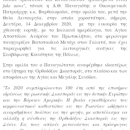
fake news"
, τόνισε η Α.Θ. Παναγιότης ο Οικουμενικός
Πατριάρχης κ.κ. Βαρθολομαίος, στην ομιλία του, μετά την
Θεία Λειτουργία, στην οποία χοροστάτησε, σήμερα,
Δευτέρα, 14 Δεκεμβρίου 2020, με την ευκαιρία της
χθεσινής εορτής, με το Ιουλιανό ημερόλογιο, του Αγίου
Αποστόλου Ανδρέου του Πρωτοκλήτου, στο φερώνυμο
πανηγυρίζον Βατοπαιδινό Μετόχι στον Γαλατά, που έχει
παραχωρηθεί για τις λειτουργικές ανάγκες της
Σλαβόφωνης Κοινότητος της Πόλεως.
Στην ομιλία του ο Παναγιώτατος αναφέρθηκε ιδιαιτέρως
στο ζήτημα της Ορθοδόξου Διασποράς, στο πλαίσιο και των
αποφάσεων της Αγίας και Μεγάλης Συνόδου.
"Το 2020 συμπληρώνονται 100 έτη από της επισήμου
ιδρύσεως της ρωσσικής Διασποράς εις την δυτικήν Ευρώπην
και την Βόρειον Αμερικήν. Η βιαία εγκαθίδρυσις του
κομμουνιστικού καθεστώτος εις την Ρωσσίαν ωδήγησεν
αναριθμήτους πολίτας εις την φυγήν, με αποτέλεσμα να
αλλάξη η σύνθεσις της Ορθοδόξου Διασποράς εις την
Δύσιν. Εις τους απλούς μετανάστας και πρόσφυγας