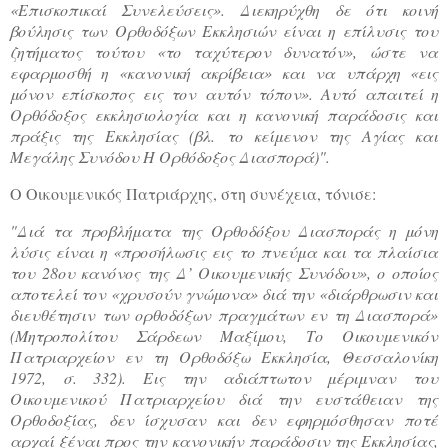
«Επισκοπικαί Συνελεύσεις». Διεκηρύχθη δε ότι κοινή
βούλησις των Ορθοδόξων Εκκλησιών είναι η επίλυσις του
ζητήματος τούτου «το ταχύτερον δυνατόν», ώστε να
εφαρμοσθή η «κανονική ακρίβεια» και να υπάρχη «εις
μόνον επίσκοπος εις τον αυτόν τόπον». Αυτό απαιτεί η
Ορθόδοξος εκκλησιολογία και η κανονική παράδοσις και
πράξις της Εκκλησίας (βλ. το κείμενον της Αγίας και
Μεγάλης Συνόδου Η Ορθόδοξος Διασπορά)".
Ο Οικουμενικός Πατριάρχης, στη συνέχεια, τόνισε:
"Διά τα προβλήματα της Ορθοδόξου Διασποράς η μόνη
λύσις είναι η «προσήλωσις εις το πνεύμα και τα πλαίσια
του 28ου κανόνος της Δ’ Οικουμενικής Συνόδου», ο οποίος
αποτελεί τον «χρυσούν γνώμονα» διά την «διάρθρωσιν και
διευθέτησιν των ορθοδόξων πραγμάτων εν τη Διασπορά»
(Μητροπολίτου Σάρδεων Μαξίμου, Το Οικουμενικόν
Πατριαρχείον εν τη Ορθοδόξω Εκκλησία, Θεσσαλονίκη
1972, σ. 332). Εις την αδιάπτωτον μέριμναν του
Οικουμενικού Πατριαρχείου διά την ευστάθειαν της
Ορθοδοξίας, δεν ίσχυσαν και δεν εφηρμόσθησαν ποτέ
αρχαί ξέναι προς την κανονικήν παράδοσιν της Εκκλησίας,