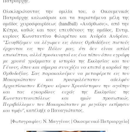
Πατριάρχης.
Ολοκληρώνοντας την ομιλία του, ο Οικουμενικός
Πατριάρχης καλωσόρισε και τα παριστάμενα μέλη της
ομάδος χειροσφαιρίσεως (handball) «Ανόρθωσις», από την
Κύπρο, καθώς και τους υπευθύνους της ομάδος, Εντιμ.
κυρίους Κωνσταντίνο Φιλαρέτου και Ανδρέα Ανδρέου.
"Συνηθίζομεν να λέγωμεν εις όσους Ορθοδόξους πιστούς
έρχονται εις την Πόλιν μας, ότι δεν είναι απλοί
επισκέπται, αλλά προσκυνηταί εις ένα τόπον όπου εγράφη
με χρυσά γράμματα η ιστορία της Εκκλησίας και του
Γένους, όπου και σήμερα συνεχίζει να κτυπά η καρδιά της
Ορθοδοξίας. Σας παρακαλούμεν να μεταφέρετε εις τον
Μακαριώτατον και προσφιλέστατον αδελφόν
Αρχιεπίσκοπον Κύπρου κύριον Χρυσόστομον την αγάπην
και τας εγκαρδίους ευχάς της Εκκλησίας της
Κωνσταντινουπόλεως και ημών προσωπικώς.
Περιβάλλομεν τον Μακαριώτατον με μεγάλην εκτίμησιν
και τιμήν",
κατέληξε ο Παναγιώτατος
.
[Φωτογραφίες: Ν. Μαγγίνας | Οικουμενικό Πατριαρχείο]