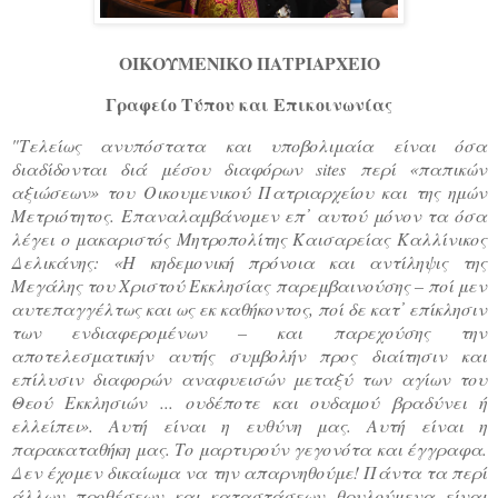
ΟΙΚΟΥΜΕΝΙΚΟ ΠΑΤΡΙΑΡΧΕΙΟ
Γραφείο Τύπου και Επικοινωνίας
"Τελείως ανυπόστατα και υποβολιμαία είναι όσα
διαδίδονται διά μέσου διαφόρων sites περί «παπικών
αξιώσεων» του Οικουμενικού Πατριαρχείου και της ημών
Μετριότητος. Επαναλαμβάνομεν επ᾽ αυτού μόνον τα όσα
λέγει ο μακαριστός Μητροπολίτης Καισαρείας Καλλίνικος
Δελικάνης: «Η κηδεμονική πρόνοια και αντίληψις της
Μεγάλης του Χριστού Εκκλησίας παρεμβαινούσης – ποί μεν
αυτεπαγγέλτως και ως εκ καθήκοντος, ποί δε κατ᾽ επίκλησιν
των ενδιαφερομένων – και παρεχούσης την
αποτελεσματικήν αυτής συμβολήν προς διαίτησιν και
επίλυσιν διαφορών αναφυεισών μεταξύ των αγίων του
Θεού Εκκλησιών ... ουδέποτε και ουδαμού βραδύνει ή
ελλείπει». Αυτή είναι η ευθύνη μας. Αυτή είναι η
παρακαταθήκη μας. Το μαρτυρούν γεγονότα και έγγραφα.
Δεν έχομεν δικαίωμα να την απαρνηθούμε! Πάντα τα περί
άλλων προθέσεων και καταστάσεων θρυλούμενα είναι