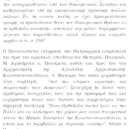
την κατοχυρωθείσαν υπό των Οικουμενικών Συνόδων και
καθηγιασμένην υπό της εκκλησιαστικής πρακτικής πολλών
αιώνων. Εν τη εννοία ταύτη, ως έχει προσφυέστατα
γραφή, «η πρωτεύουσα θέσις του Οικουμενικού Θρόνου εν
τη ορθοδόξω ανατολή», αποτελεί «όχι μόνον παρωχημένον
γεγονός του παρελθόντος», αλλά «ζώσαν και ενεργόν
αρχήν» (ο.π., σ. 334)".
Ο Παναγιώτατος εξέφρασε την Πατριαρχική ευαρέσκειά
του προς τον ιερατικώς υπεύθυνο του Μετοχίου, Πανοσιολ.
Μ. Ιεροκήρυκα κ. Πανάρετο, καθώς και προς τον νέο
Αρχιμανδρίτη της Αγιωτάτης Αρχιεπισκοπής
Κωνσταντινουπόλεως, π. Βίκτωρα, τον οποίο χειροθέτησε
λίγο νωρίτερα,
"διά την εύορκον ιερατικήν και
ποιμαντικήν τους διακονίαν"
. Συνεχάρη δε όλους τους
προθύμους συνεργάτες τους για την προσφορά τους και
ευχαρίστησε όλους τους πιστούς που συμμετείχαν στην
σημερινή πανήγυρη.
"Όσοι Ορθόδοξοι πιστοί ζούν εις την
Πόλιν και εις ολόκληρον την χώραν μας είναι πνευματικά
τέκνα της Μητρός Εκκλησίας της Κωνσταντινουπόλεως, η
οποία και τα περιβάλλει με περισσήν αγάπην",
τόνισε ο