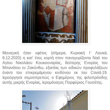
Μοναχική ήταν εφέτος (σήμερα, Κυριακή Ι΄ Λουκά,
6.12.2020) η κατ' έτος εορτή στον πανηγυρίζοντα Ναό του
Αγίου Νικολάου Κουκουναρίας, δεύτερης Ενορίας του
Μπανάτου εν Ζακύνθω,
εξαιτίας των ειδικών προφυλάξεων
έναντι του επικρεμάμενου κινδύνου εκ του Covid-19
.
Ιερούργησε σεμνοπρεπώς ο Εφημέριος της φιλοπρόοδης
αυτής μικρής Ενορίας, Ιερομόναχος Πορφύριος Γουσέτης.