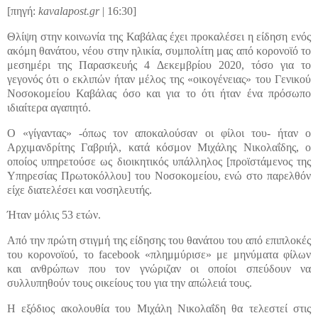
[πηγή:
kavalapost.gr
| 16:30]
Θλίψη στην κοινωνία της Καβάλας έχει προκαλέσει η είδηση ενός
ακόμη θανάτου, νέου στην ηλικία, συμπολίτη μας από κορονοϊό το
μεσημέρι της Παρασκευής 4 Δεκεμβρίου 2020, τόσο για το
γεγονός ότι ο εκλιπών ήταν μέλος της «οικογένειας» του Γενικού
Νοσοκομείου Καβάλας όσο και για το ότι ήταν ένα πρόσωπο
ιδιαίτερα αγαπητό.
Ο «γίγαντας» -όπως τον αποκαλούσαν οι φίλοι του- ήταν ο
Αρχιμανδρίτης Γαβριήλ, κατά κόσμον Μιχάλης Νικολαΐδης, ο
οποίος υπηρετούσε ως διοικητικός υπάλληλος [προϊστάμενος της
Υπηρεσίας Πρωτοκόλλου] του Νοσοκομείου, ενώ στο παρελθόν
είχε διατελέσει και νοσηλευτής.
Ήταν μόλις 53 ετών.
Από την πρώτη στιγμή της είδησης του θανάτου του από επιπλοκές
του κορονοϊού, το facebook «πλημμύρισε» με μηνύματα φίλων
και ανθρώπων που τον γνώριζαν οι οποίοι σπεύδουν να
συλλυπηθούν τους οικείους του για την απώλειά τους.
Η εξόδιος ακολουθία του Μιχάλη Νικολαΐδη θα τελεστεί στις