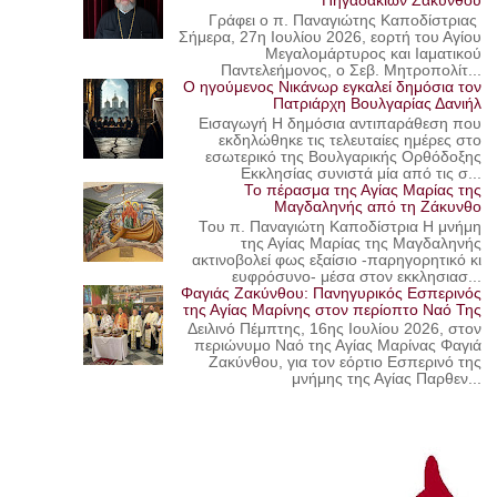
Πηγαδακίων Ζακύνθου
Γράφει ο π. Παναγιώτης Καποδίστριας
Σήμερα, 27η Ιουλίου 2026, εορτή του Αγίου
Μεγαλομάρτυρος και Ιαματικού
Παντελεήμονος, ο Σεβ. Μητροπολίτ...
Ο ηγούμενος Νικάνωρ εγκαλεί δημόσια τον
Πατριάρχη Βουλγαρίας Δανιήλ
Εισαγωγή Η δημόσια αντιπαράθεση που
εκδηλώθηκε τις τελευταίες ημέρες στο
εσωτερικό της Βουλγαρικής Ορθόδοξης
Εκκλησίας συνιστά μία από τις σ...
Το πέρασμα της Αγίας Μαρίας της
Μαγδαληνής από τη Ζάκυνθο
Του π. Παναγιώτη Καποδίστρια Η μνήμη
της Αγίας Μαρίας της Μαγδαληνής
ακτινοβολεί φως εξαίσιο -παρηγορητικό κι
ευφρόσυνο- μέσα στον εκκλησιασ...
Φαγιάς Ζακύνθου: Πανηγυρικός Εσπερινός
της Αγίας Μαρίνης στον περίοπτο Ναό Της
Δειλινό Πέμπτης, 16ης Ιουλίου 2026, στον
περιώνυμο Ναό της Αγίας Μαρίνας Φαγιά
Ζακύνθου, για τον εόρτιο Εσπερινό της
μνήμης της Αγίας Παρθεν...