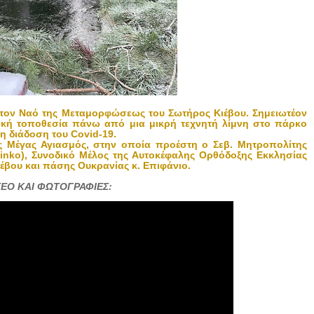
 στον Ναό της Μεταμορφώσεως του Σωτήρος Κιέβου. Σημειωτέον
λιακή τοποθεσία πάνω από μια μικρή τεχνητή λίμνη στο πάρκο
μη διάδοση του Covid-19.
ς Μέγας Αγιασμός, στην οποία προέστη ο Σεβ. Μητροπολίτης
abinko), Συνοδικό Μέλος της Αυτοκέφαλης Ορθόδοξης Εκκλησίας
έβου και πάσης Ουκρανίας κ. Επιφάνιο.
ΕΟ ΚΑΙ ΦΩΤΟΓΡΑΦΙΕΣ: