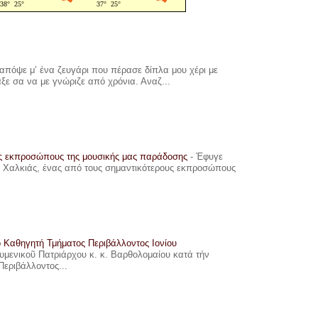
πόψε μ’ ένα ζευγάρι που πέρασε δίπλα μου χέρι με
αξε σα να με γνώριζε από χρόνια. Αναζ...
υς εκπροσώπους της μουσικής μας παράδοσης
-
Έφυγε
ης Χαλκιάς, ένας από τους σημαντικότερους εκπροσώπους
ο Καθηγητή Τμήματος Περιβάλλοντος Ιονίου
ουμενικοῦ Πατριάρχου κ. κ. Βαρθολομαίου κατά τήν
Περιβάλλοντος...