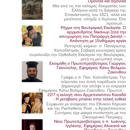
Ομόνοια και διχόνοια
Μία από τις πιο σκληρές δοκιμασίες των
Ελλήνων κατά τη διάρκεια της
Επανάστασης του 1821, αλλά και
μετέπειτα, υπήρξε η διχόνοια. Είτε
προσωπ...
Ρήγμα στη Βουλγαρική Εκκλησία: Ο
αρχιμανδρίτης Νικάνωρ ζητά την
αποχώρηση του Πατριάρχη Δανιήλ –
Απάντηση με 15νθήμερη αργία
Ρεπορτάζ-κείμενο: π. Παναγιώτης
Καποδίστριας Σοβαρή εσωτερική κρίση
συγκλονίζει την Ορθόδοξη Εκκλησία της Βουλγαρίας,
μετά τη μετωπική σύγκ...
Εκοιμήθη ο Πρωτοπρεσβύτερος Γεώργιος
Γιαννούλης, Εφημέριος Κάτω Βολιμών
Ζακύνθου
Γράφει ο π. Παν. Καποδίστριας Την
τελευταία του πνοή παρέδωσε στον
Δημιουργό του απόψε ο εν ενεργεία
Εφημέριος Κάτω Βολιμών Ζακύνθου, Πρωτοπ...
22/7 η εκλογή νέου Αρχιεπισκόπου Καναδά
- Η μετάβαση μπαίνει στην τελική ευθεία
Σύμφωνα με αναφορές του Εθνικού Κήρυκα
και της Panhellenic Post , ο Αρχιεπίσκοπος
Σωτήριος είχε μακρά συνάντηση με τον
Οικουμενικό Πατριάρχ...
Νέος Πρωτοπρεσβύτερος ο π. Ιωάννης
Ιγγλέσης, Εφημέριος Αλυκανά και