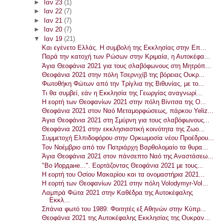
►
Ιαν 23
(1)
►
Ιαν 22
(7)
►
Ιαν 21
(7)
►
Ιαν 20
(7)
▼
Ιαν 19
(21)
Και εγένετο Ελλάς. Η συμβολή της Εκκλησίας στην Επ...
Παρά την κατοχή των Ρώσων στην Κριμαία, η Αυτοκέφα...
Άγια Θεοφάνια 2021 για τους σλαβόφωνους στη Μητρόπ...
Θεοφάνια 2021 στην πόλη Τσερνιχίβ της βόρειας Ουκρ...
Φωτοθήκη Φώτων από την Τρίγλια της Βιθυνίας, με το...
Τι θα συμβεί, εάν η Εκκλησία της Γεωργίας αναγνωρί...
Η εορτή των Θεοφανίων 2021 στην πόλη Βίνιτσα της Ο...
Θεοφάνια 2021 στον Ναό Μεταμορφώσεως, πάρκου Yeliz...
Άγια Θεοφάνια 2021 στη Σμύρνη για τους σλαβόφωνους...
Θεοφάνια 2021 στην εκκλησιαστική κοινότητα της Ζωο...
Συμμετοχή Ελπιδοφόρου στην Ορκωμοσία νέου Προέδρου...
Τον Νοέμβριο από τον Πατριάρχη Βαρθολομαίο τα θυρα...
Άγια Θεοφάνια 2021 στον πάνσεπτο Ναό της Αναστάσεω...
"Во Иордане...". Εορτάζοντας Θεοφάνια 2021 με τους...
Η εορτή του Οσίου Μακαρίου και τα ονομαστήρια 2021...
Η εορτή των Θεοφανίων 2021 στην πόλη Volodymyr-Vol...
Λαμπρά Φώτα 2021 στην Καθέδρα της Αυτοκέφαλης
Εκκλ...
Σπάνια φωτό του 1989: Φοιτητές εξ Αθηνών στην Κύπρ...
Θεοφάνια 2021 της Αυτοκέφαλης Εκκλησίας της Ουκραν...