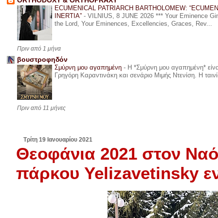
ORTHODOXY & ORTHOPRAXY
ECUMENICAL PATRIARCH BARTHOLOMEW: “ECUMEN
INERTIA”
-
VILNIUS, 8 JUNE 2026 *** Your Eminence Ginta
the Lord, Your Eminences, Excellencies, Graces, Rev...
Πριν από 1 μήνα
βουστροφηδόν
Σμύρνη μου αγαπημένη
-
Η *Σμύρνη μου αγαπημένη* είναι
Γρηγόρη Καραντινάκη και σενάριο Μιμής Ντενίση. Η ταινία
Πριν από 11 μήνες
Τρίτη 19 Ιανουαρίου 2021
Θεοφάνια 2021 στον Να
πάρκου Yelizavetinsky ε