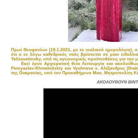
Πρωί Θεοφανίων (19.1.2021, με το ιουλιανό ημερολόγιο),
ότι ο εν λόγω καθεδρικός ναός βρίσκεται σε μιαν ειδυλ
Yelizavetinsky, υπό τις υγειονομικές προϋποθέσεις για την 
Εκεί έγινε Αρχιερατική θεία Λειτουργία και ακολούθω
Pereyaslav-Khmelnitskiy και Vyshneve κ. Αλέξανδρος (Dr
της Ουκρανίας, υπό τον Προκαθήμενο Μακ. Μητροπολίτη Κι
ΑΚΟΛΟΥΘΟΥΝ ΒΙΝΤ