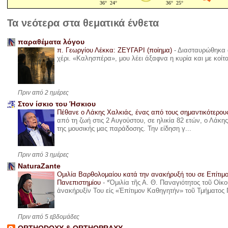
Τα νεότερα στα θεματικά ένθετα
παραθέματα λόγου
π. Γεωργίου Λέκκα: ΖΕΥΓΑΡΙ (ποίημα)
-
Διασταυρώθηκα α
χέρι. «Καλησπέρα», μου λέει άξαφνα η κυρία και με κοίτ
Πριν από 2 ημέρες
Στον ίσκιο του Ήσκιου
Πέθανε ο Λάκης Χαλκιάς, ένας από τους σημαντικότερο
από τη ζωή στις 2 Αυγούστου, σε ηλικία 82 ετών, ο Λάκ
της μουσικής μας παράδοσης. Την είδηση γ...
Πριν από 3 ημέρες
NaturaZante
Ομιλία Βαρθολομαίου κατά την ανακήρυξή του σε Επίτιμ
Πανεπιστημίου
-
*Ὁμιλία τῆς Α. Θ. Παναγιότητος τοῦ Οἰκ
ἀνακήρυξίν Του εἰς «Ἐπίτιμον Καθηγητήν» τοῦ Τμήματος 
Πριν από 5 εβδομάδες