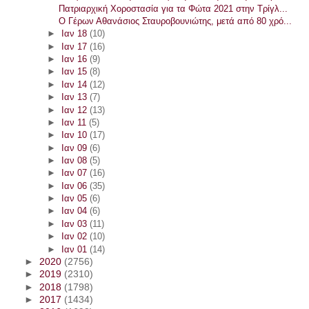
Πατριαρχική Χοροστασία για τα Φώτα 2021 στην Τρίγλ...
Ο Γέρων Αθανάσιος Σταυροβουνιώτης, μετά από 80 χρό...
►
Ιαν 18
(10)
►
Ιαν 17
(16)
►
Ιαν 16
(9)
►
Ιαν 15
(8)
►
Ιαν 14
(12)
►
Ιαν 13
(7)
►
Ιαν 12
(13)
►
Ιαν 11
(5)
►
Ιαν 10
(17)
►
Ιαν 09
(6)
►
Ιαν 08
(5)
►
Ιαν 07
(16)
►
Ιαν 06
(35)
►
Ιαν 05
(6)
►
Ιαν 04
(6)
►
Ιαν 03
(11)
►
Ιαν 02
(10)
►
Ιαν 01
(14)
►
2020
(2756)
►
2019
(2310)
►
2018
(1798)
►
2017
(1434)