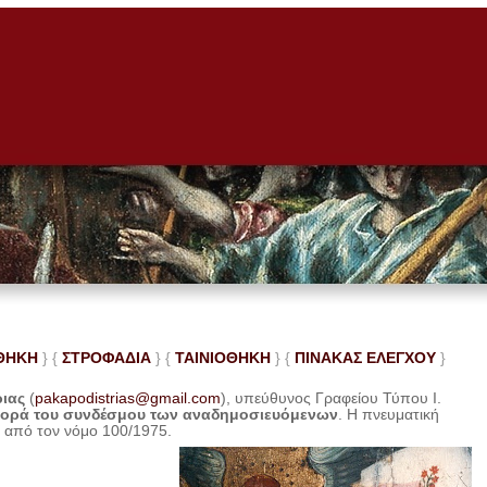
ΘΗΚΗ
} {
ΣΤΡΟΦΑΔΙΑ
} {
ΤΑΙΝΙΟΘΗΚΗ
} {
ΠΙΝΑΚΑΣ ΕΛΕ
ΓΧΟΥ
}
ριας
(
pakapodistrias@gmail.com
), υπεύθυνος Γραφείου Τύπου Ι.
φορά του συνδέσμου των αναδημοσιευόμενων
. Η
πνευματική
η από τον νόμο 100/1975.