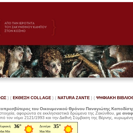
ΘΩΣ
} {
ΕΚΘΕΣΗ COLLAGE
}
{
NATURA ZANTE
} {
ΨΗΦΙΑΚΗ ΒΙΒΛΙΟ
οπρεσβύτερος του Οικουμενικού Θρόνου Παναγιώτης Καποδίστ
 στοιχεία, αφορώντα σε εκκλησιαστικά δρώμενα της Ζακύνθου,
με ανα
από τον νόμο 2121/1993 και την Διεθνή Σύμβαση της Βέρνης, κυρωμέν