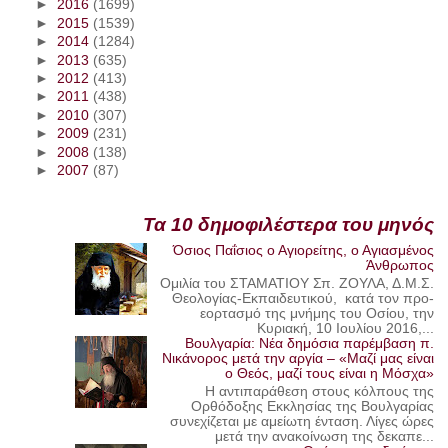
►
2016
(1699)
►
2015
(1539)
►
2014
(1284)
►
2013
(635)
►
2012
(413)
►
2011
(438)
►
2010
(307)
►
2009
(231)
►
2008
(138)
►
2007
(87)
Τα 10 δημοφιλέστερα του μηνός
Όσιος Παΐσιος ο Αγιορείτης, ο Αγιασμένος
Άνθρωπος
Ομιλία του ΣΤΑΜΑΤΙΟΥ Σπ. ΖΟΥΛΑ, Δ.Μ.Σ.
Θεολογίας-Εκπαιδευτικού, κατά τον προ-
εορτασμό της μνήμης του Οσίου, την
Κυριακή, 10 Ιουλίου 2016,...
Βουλγαρία: Νέα δημόσια παρέμβαση π.
Νικάνορος μετά την αργία – «Μαζί μας είναι
ο Θεός, μαζί τους είναι η Μόσχα»
Η αντιπαράθεση στους κόλπους της
Ορθόδοξης Εκκλησίας της Βουλγαρίας
συνεχίζεται με αμείωτη ένταση. Λίγες ώρες
μετά την ανακοίνωση της δεκαπε...