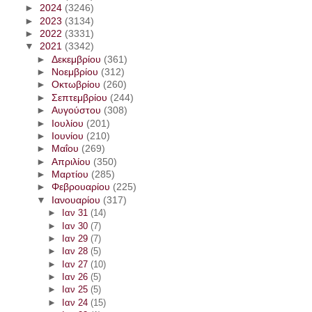
►
2024
(3246)
►
2023
(3134)
►
2022
(3331)
▼
2021
(3342)
►
Δεκεμβρίου
(361)
►
Νοεμβρίου
(312)
►
Οκτωβρίου
(260)
►
Σεπτεμβρίου
(244)
►
Αυγούστου
(308)
►
Ιουλίου
(201)
►
Ιουνίου
(210)
►
Μαΐου
(269)
►
Απριλίου
(350)
►
Μαρτίου
(285)
►
Φεβρουαρίου
(225)
▼
Ιανουαρίου
(317)
►
Ιαν 31
(14)
►
Ιαν 30
(7)
►
Ιαν 29
(7)
►
Ιαν 28
(5)
►
Ιαν 27
(10)
►
Ιαν 26
(5)
►
Ιαν 25
(5)
►
Ιαν 24
(15)