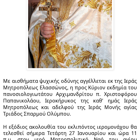
Με αισθήματα ψυχικής οδύνης αγγέλλεται εκ της Ιεράς 
Μητροπόλεως Ελασσώνος, η προς Κύριον εκδημία του 
πανοσιολογιωτάτου Αρχιμανδρίτου π. Χριστοφόρου 
Παπανικολάου, Ιεροκήρυκος της καθ’ ημάς Ιεράς 
Μητροπόλεως και αδελφού της Ιεράς Μονής αγίας 
Τριάδος Σπαρμού Ολύμπου.
Η εξόδιος ακολουθία του εκλιπόντος ιερομονάχου θα 
τελεσθεί σήμερα Τετάρτη 27 Ιανουαρίου και ώρα 11 
π.μ. στον ιερό Μητροπολιτικό Ναό του αγίου 