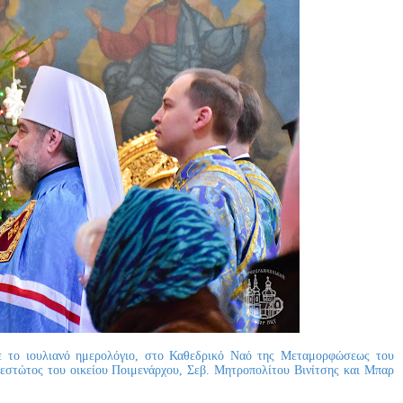
ε το ιουλιανό ημερολόγιο, στο Καθεδρικό Ναό της Μεταμορφώσεως του
οεστώτος του οικείου Ποιμενάρχου, Σεβ. Μητροπολίτου Βινίτσης και Μπαρ