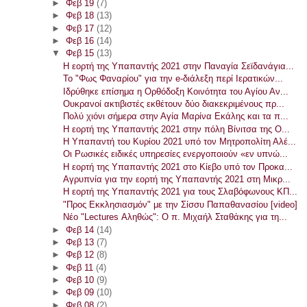
►
Φεβ 19
(7)
►
Φεβ 18
(13)
►
Φεβ 17
(12)
►
Φεβ 16
(14)
▼
Φεβ 15
(13)
Η εορτή της Υπαπαντής 2021 στην Παναγία Σεϊδανάγια...
Το "Φως Φαναρίου" για την e-διάλεξη περί Ιερατικών...
Ιδρύθηκε επίσημα η Ορθόδοξη Κοινότητα του Αγίου Αν...
Ουκρανοί ακτιβιστές εκθέτουν δύο διακεκριμένους πρ...
Πολύ χιόνι σήμερα στην Αγία Μαρίνα Εκάλης και τα π...
Η εορτή της Υπαπαντής 2021 στην πόλη Βίνιτσα της Ο...
Η Υπαπαντή του Κυρίου 2021 υπό τον Μητροπολίτη Αλέ...
Οι Ρωσικές ειδικές υπηρεσίες ενεργοποιούν «εν υπνώ...
Η εορτή της Υπαπαντής 2021 στο Κίεβο υπό τον Προκα...
Αγρυπνία για την εορτή της Υπαπαντής 2021 στη Μικρ...
Η εορτή της Υπαπαντής 2021 για τους Σλαβόφωνους ΚΠ...
"Προς Εκκλησιασμόν" με την Σίσσυ Παπαθανασίου [video]
Νέο "Lectures Αληθώς": Ο π. Μιχαήλ Σταθάκης για τη...
►
Φεβ 14
(14)
►
Φεβ 13
(7)
►
Φεβ 12
(8)
►
Φεβ 11
(4)
►
Φεβ 10
(9)
►
Φεβ 09
(10)
►
Φεβ 08
(2)