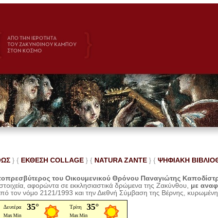
ΘΩΣ
} {
ΕΚΘΕΣΗ COLLAGE
}
{
NATURA ZANTE
} {
ΨΗΦΙΑΚΗ ΒΙΒΛΙΟ
οπρεσβύτερος του Οικουμενικού Θρόνου Παναγιώτης Καποδίστ
 στοιχεία, αφορώντα σε εκκλησιαστικά δρώμενα της Ζακύνθου,
με ανα
από τον νόμο 2121/1993 και την Διεθνή Σύμβαση της Βέρνης, κυρωμέν