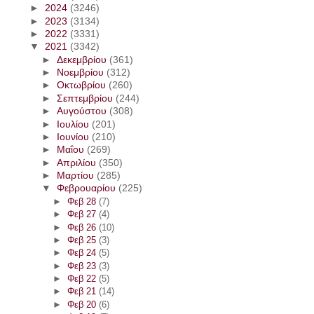
►
2024
(3246)
►
2023
(3134)
►
2022
(3331)
▼
2021
(3342)
►
Δεκεμβρίου
(361)
►
Νοεμβρίου
(312)
►
Οκτωβρίου
(260)
►
Σεπτεμβρίου
(244)
►
Αυγούστου
(308)
►
Ιουλίου
(201)
►
Ιουνίου
(210)
►
Μαΐου
(269)
►
Απριλίου
(350)
►
Μαρτίου
(285)
▼
Φεβρουαρίου
(225)
►
Φεβ 28
(7)
►
Φεβ 27
(4)
►
Φεβ 26
(10)
►
Φεβ 25
(3)
►
Φεβ 24
(5)
►
Φεβ 23
(3)
►
Φεβ 22
(5)
►
Φεβ 21
(14)
►
Φεβ 20
(6)