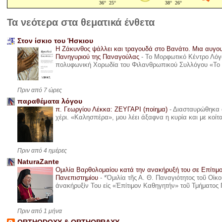
Τα νεότερα στα θεματικά ένθετα
Στον ίσκιο του Ήσκιου
Η Ζάκυνθος ψάλλει και τραγουδά στο Βανάτο. Μια αυγου
Πανηγυριού της Παναγούλας
-
Το Μορφωτικό Κέντρο Λόγο
πολυφωνική Χορωδία του Φιλανθρωπικού Συλλόγου «Το όνε
Πριν από 7 ώρες
παραθέματα λόγου
π. Γεωργίου Λέκκα: ΖΕΥΓΑΡΙ (ποίημα)
-
Διασταυρώθηκα α
χέρι. «Καλησπέρα», μου λέει άξαφνα η κυρία και με κοίτ
Πριν από 4 ημέρες
NaturaZante
Ομιλία Βαρθολομαίου κατά την ανακήρυξή του σε Επίτιμ
Πανεπιστημίου
-
*Ὁμιλία τῆς Α. Θ. Παναγιότητος τοῦ Οἰκ
ἀνακήρυξίν Του εἰς «Ἐπίτιμον Καθηγητήν» τοῦ Τμήματος 
Πριν από 1 μήνα