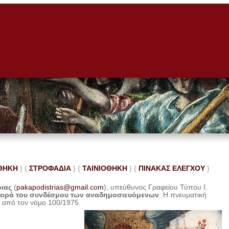
ΘΗΚΗ
} {
ΣΤΡΟΦΑΔΙΑ
} {
ΤΑΙΝΙΟΘΗΚΗ
} {
ΠΙΝΑΚΑΣ ΕΛΕ
ΓΧΟΥ
}
ριας
(
pakapodistrias@gmail.com
), υπεύθυνος Γραφείου Τύπου Ι.
φορά του συνδέσμου των αναδημοσιευόμενων
. Η
πνευματική
η από τον νόμο 100/1975.