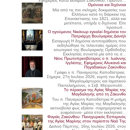
Εφημέριος Κάτω Βολιμών Ζακύνθου, Πρωτοπ...
Ομόνοια και διχόνοια
Μία από τις πιο σκληρές δοκιμασίες των
Ελλήνων κατά τη διάρκεια της
Επανάστασης του 1821, αλλά και
μετέπειτα, υπήρξε η διχόνοια. Είτε
προσωπ...
Ο ηγούμενος Νικάνωρ εγκαλεί δημόσια τον
Πατριάρχη Βουλγαρίας Δανιήλ
Εισαγωγή Η δημόσια αντιπαράθεση που
εκδηλώθηκε τις τελευταίες ημέρες στο
εσωτερικό της Βουλγαρικής Ορθόδοξης
Εκκλησίας συνιστά μία από τις σ...
Νέος Πρωτοπρεσβύτερος ο π. Ιωάννης
Ιγγλέσης, Εφημέριος Αλυκανά και
Πηγαδακίων Ζακύνθου
Γράφει ο π. Παναγιώτης Καποδίστριας
Σήμερα, 27η Ιουλίου 2026, εορτή του Αγίου
Μεγαλομάρτυρος και Ιαματικού
Παντελεήμονος, ο Σεβ. Μητροπολίτ...
Το πέρασμα της Αγίας Μαρίας της
Μαγδαληνής από τη Ζάκυνθο
Του π. Παναγιώτη Καποδίστρια Η μνήμη
της Αγίας Μαρίας της Μαγδαληνής
ακτινοβολεί φως εξαίσιο -παρηγορητικό κι
ευφρόσυνο- μέσα στον εκκλησιασ...
Φαγιάς Ζακύνθου: Πανηγυρικός Εσπερινός
της Αγίας Μαρίνης στον περίοπτο Ναό Της
Δειλινό Πέμπτης, 16ης Ιουλίου 2026, στον