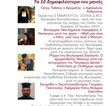
Τα 10 δημοφιλέστερα του μηνός
Όσιος Παΐσιος ο Αγιορείτης, ο Αγιασμένος
Άνθρωπος
Ομιλία του ΣΤΑΜΑΤΙΟΥ Σπ. ΖΟΥΛΑ, Δ.Μ.Σ.
Θεολογίας-Εκπαιδευτικού, κατά τον προ-
εορτασμό της μνήμης του Οσίου, την
Κυριακή, 10 Ιουλίου 2016,...
Βουλγαρία: Νέα δημόσια παρέμβαση π.
Νικάνορος μετά την αργία – «Μαζί μας είναι
ο Θεός, μαζί τους είναι η Μόσχα»
Η αντιπαράθεση στους κόλπους της
Ορθόδοξης Εκκλησίας της Βουλγαρίας
συνεχίζεται με αμείωτη ένταση. Λίγες ώρες
μετά την ανακοίνωση της δεκαπε...
Ρήγμα στη Βουλγαρική Εκκλησία: Ο
αρχιμανδρίτης Νικάνωρ ζητά την
αποχώρηση του Πατριάρχη Δανιήλ –
Απάντηση με 15νθήμερη αργία
Ρεπορτάζ-κείμενο: π. Παναγιώτης
Καποδίστριας Σοβαρή εσωτερική κρίση
συγκλονίζει την Ορθόδοξη Εκκλησία της Βουλγαρίας,
μετά τη μετωπική σύγκ...
Εκοιμήθη ο Πρωτοπρεσβύτερος Γεώργιος
Γιαννούλης, Εφημέριος Κάτω Βολιμών
Ζακύνθου
Γράφει ο π. Παν. Καποδίστριας Την
τελευταία του πνοή παρέδωσε στον
Δημιουργό του απόψε ο εν ενεργεία