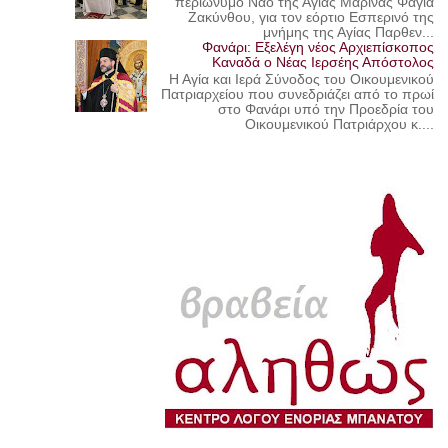
περιώνυμο Ναό της Αγίας Μαρίνας Φαγιά
Ζακύνθου, για τον εόρτιο Εσπερινό της
μνήμης της Αγίας Παρθεν...
Φανάρι: Εξελέγη νέος Αρχιεπίσκοπος
Καναδά ο Νέας Ιερσέης Απόστολος
Η Αγία και Ιερά Σύνοδος του Οικουμενικού
Πατριαρχείου που συνεδριάζει από το πρωί
στο Φανάρι υπό την Προεδρία του
Οικουμενικού Πατριάρχου κ....