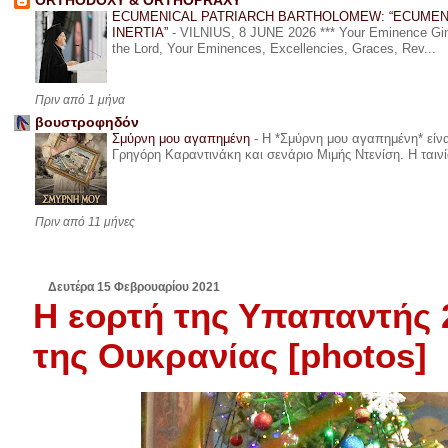
ORTHODOXY & ORTHOPRAXY
ECUMENICAL PATRIARCH BARTHOLOMEW: “ECUMEN
INERTIA”
-
VILNIUS, 8 JUNE 2026 *** Your Eminence Ginta
the Lord, Your Eminences, Excellencies, Graces, Rev...
Πριν από 1 μήνα
βουστροφηδόν
Σμύρνη μου αγαπημένη
-
Η *Σμύρνη μου αγαπημένη* είναι
Γρηγόρη Καραντινάκη και σενάριο Μιμής Ντενίση. Η ταινία
Πριν από 11 μήνες
Δευτέρα 15 Φεβρουαρίου 2021
Η εορτή της Υπαπαντής 
της Ουκρανίας [photos]