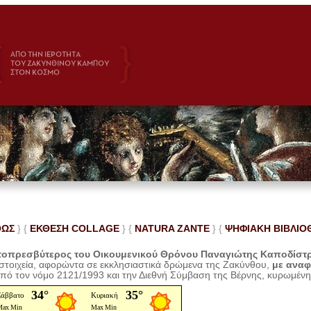
ΘΩΣ
} {
ΕΚΘΕΣΗ COLLAGE
}
{
NATURA ZANTE
} {
ΨΗΦΙΑΚΗ ΒΙΒΛΙΟ
οπρεσβύτερος του Οικουμενικού Θρόνου Παναγιώτης Καποδίστ
 στοιχεία, αφορώντα σε εκκλησιαστικά δρώμενα της Ζακύνθου,
με ανα
από τον νόμο 2121/1993 και την Διεθνή Σύμβαση της Βέρνης, κυρωμέν