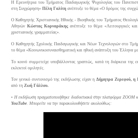
Η Ερευνήτρια του Τμήματος Παιδαγωγικής Ψυχολογίας του Πανεπιστ
στη Συγχώρηση»
Πέλη Γαλίτη
ανέπτυξε το θέμα «Ο δρόμος της συγχώ
Ο Καθηγητής Χριστιανικής Ηθικής - Βιοηθικής του Τμήματος Θεολογί
Αθηνών
Κώστας Κορναράκης
ανέπτυξε το θέμα «Λειτουργικές και
χριστιανικής γραμματείας».
Ο Καθηγητής Σχολικής Παιδαγωγικής και Νέων Τεχνολογιών στο Τμή
το θέμα «Κοινωνικοσυναισθηματική και ηθική ανάπτυξη του Έλληνα μ
Το κοινό συμμετείχε υποβάλλοντας γραπτώς, κατά τη διάρκεια της ε
εκλεκτοί ομιλητές.
Τον γενικό συντονισμό της εκδήλωσης είχαν η
Δήμητρα Ζερεφού, η 
από τη
Ζωή Γάλλου.
• Η εκδήλωση πραγματοποιήθηκε διαδικτυακά στην πλατφόρμα ΖΟΟΜ κ
YouTube
. Μπορείτε να την παρακολουθήσετε ακολούθως: