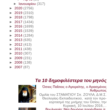
►
Ιανουαρίου
(317)
►
2020
(2756)
►
2019
(2310)
►
2018
(1798)
►
2017
(1434)
►
2016
(1699)
►
2015
(1539)
►
2014
(1284)
►
2013
(635)
►
2012
(413)
►
2011
(438)
►
2010
(307)
►
2009
(231)
►
2008
(138)
►
2007
(87)
Τα 10 δημοφιλέστερα του μηνός
Όσιος Παΐσιος ο Αγιορείτης, ο Αγιασμένος
Άνθρωπος
Ομιλία του ΣΤΑΜΑΤΙΟΥ Σπ. ΖΟΥΛΑ, Δ.Μ.Σ.
Θεολογίας-Εκπαιδευτικού, κατά τον προ-
εορτασμό της μνήμης του Οσίου, την
Κυριακή, 10 Ιουλίου 2016,...
Βουλγαρία: Νέα δημόσια παρέμβαση π.