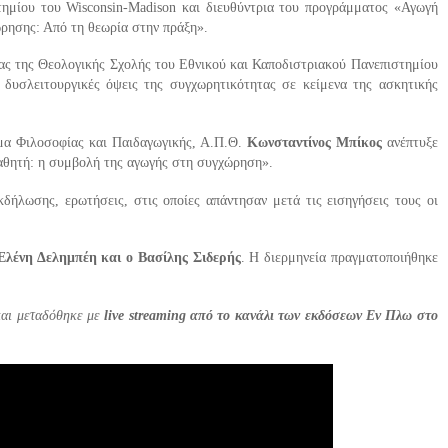
ημίου του Wisconsin-Madison και διευθύντρια του προγράμματος «Αγωγή
ρησης: Από τη θεωρία στην πράξη».
ας της Θεολογικής Σχολής του Εθνικού και Καποδιστριακού Πανεπιστημίου
 δυσλειτουργικές όψεις της συγχωρητικότητας σε κείμενα της ασκητικής
μα Φιλοσοφίας και Παιδαγωγικής, Α.Π.Θ.
Κωνσταντίνος Μπίκος
ανέπτυξε
αθητή: η συμβολή της αγωγής στη συγχώρηση».
κδήλωσης, ερωτήσεις, στις οποίες απάντησαν μετά τις εισηγήσεις τους οι
Ελένη Δελημπέη και ο Βασίλης Σιδερής
. Η διερμηνεία πραγματοποιήθηκε
αι μεταδόθηκε με
live streaming από το κανάλι των εκδόσεων Εν Πλω στο