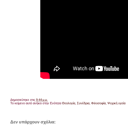
Δημοσιεύτηκε στις
9:44 μ.μ.
Το κείμενο αυτό ανήκει στην Ενότητα
Θεολογία
,
Συνέδρια
,
Φιλοσοφία
,
Ψυχική υγεία
Δεν υπάρχουν σχόλια: