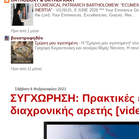
ORTHODOXY & ORTHOPRAXY
ECUMENICAL PATRIARCH BARTHOLOMEW: “ECUMEN
INERTIA”
-
VILNIUS, 8 JUNE 2026 *** Your Eminence Ginta
the Lord, Your Eminences, Excellencies, Graces, Rev...
Πριν από 1 μήνα
βουστροφηδόν
Σμύρνη μου αγαπημένη
-
Η *Σμύρνη μου αγαπημένη* είναι
Γρηγόρη Καραντινάκη και σενάριο Μιμής Ντενίση. Η ταινία
Πριν από 11 μήνες
Σάββατο 6 Φεβρουαρίου 2021
ΣΥΓΧΩΡΗΣΗ: Πρακτικές 
διαχρονικής αρετής [vid