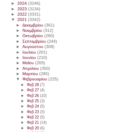
►
2024
(3246)
►
2023
(3134)
►
2022
(3331)
▼
2021
(3342)
►
Δεκεμβρίου
(361)
►
Νοεμβρίου
(312)
►
Οκτωβρίου
(260)
►
Σεπτεμβρίου
(244)
►
Αυγούστου
(308)
►
Ιουλίου
(201)
►
Ιουνίου
(210)
►
Μαΐου
(269)
►
Απριλίου
(350)
►
Μαρτίου
(285)
▼
Φεβρουαρίου
(225)
►
Φεβ 28
(7)
►
Φεβ 27
(4)
►
Φεβ 26
(10)
►
Φεβ 25
(3)
►
Φεβ 24
(5)
►
Φεβ 23
(3)
►
Φεβ 22
(5)
►
Φεβ 21
(14)
►
Φεβ 20
(6)