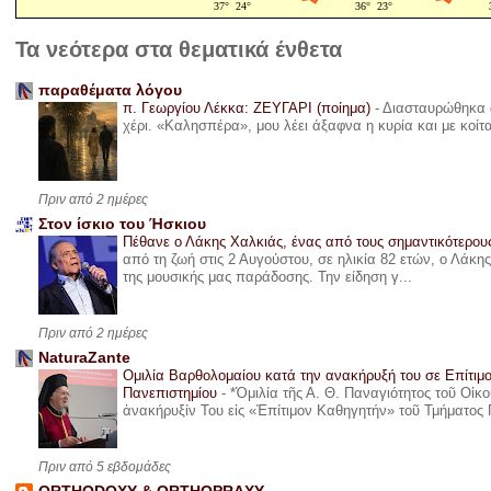
Τα νεότερα στα θεματικά ένθετα
παραθέματα λόγου
π. Γεωργίου Λέκκα: ΖΕΥΓΑΡΙ (ποίημα)
-
Διασταυρώθηκα α
χέρι. «Καλησπέρα», μου λέει άξαφνα η κυρία και με κοίτ
Πριν από 2 ημέρες
Στον ίσκιο του Ήσκιου
Πέθανε ο Λάκης Χαλκιάς, ένας από τους σημαντικότερο
από τη ζωή στις 2 Αυγούστου, σε ηλικία 82 ετών, ο Λάκ
της μουσικής μας παράδοσης. Την είδηση γ...
Πριν από 2 ημέρες
NaturaZante
Ομιλία Βαρθολομαίου κατά την ανακήρυξή του σε Επίτιμ
Πανεπιστημίου
-
*Ὁμιλία τῆς Α. Θ. Παναγιότητος τοῦ Οἰκ
ἀνακήρυξίν Του εἰς «Ἐπίτιμον Καθηγητήν» τοῦ Τμήματος 
Πριν από 5 εβδομάδες