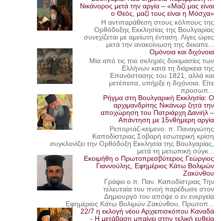
Νικάνορος μετά την αργία – «Μαζί μας είναι
ο Θεός, μαζί τους είναι η Μόσχα»
Η αντιπαράθεση στους κόλπους της
Ορθόδοξης Εκκλησίας της Βουλγαρίας
συνεχίζεται με αμείωτη ένταση. Λίγες ώρες
μετά την ανακοίνωση της δεκαπε...
Ομόνοια και διχόνοια
Μία από τις πιο σκληρές δοκιμασίες των
Ελλήνων κατά τη διάρκεια της
Επανάστασης του 1821, αλλά και
μετέπειτα, υπήρξε η διχόνοια. Είτε
προσωπ...
Ρήγμα στη Βουλγαρική Εκκλησία: Ο
αρχιμανδρίτης Νικάνωρ ζητά την
αποχώρηση του Πατριάρχη Δανιήλ –
Απάντηση με 15νθήμερη αργία
Ρεπορτάζ-κείμενο: π. Παναγιώτης
Καποδίστριας Σοβαρή εσωτερική κρίση
συγκλονίζει την Ορθόδοξη Εκκλησία της Βουλγαρίας,
μετά τη μετωπική σύγκ...
Εκοιμήθη ο Πρωτοπρεσβύτερος Γεώργιος
Γιαννούλης, Εφημέριος Κάτω Βολιμών
Ζακύνθου
Γράφει ο π. Παν. Καποδίστριας Την
τελευταία του πνοή παρέδωσε στον
Δημιουργό του απόψε ο εν ενεργεία
Εφημέριος Κάτω Βολιμών Ζακύνθου, Πρωτοπ...
22/7 η εκλογή νέου Αρχιεπισκόπου Καναδά
- Η μετάβαση μπαίνει στην τελική ευθεία