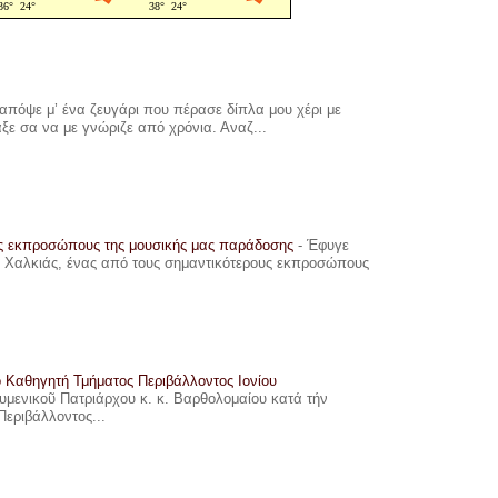
πόψε μ’ ένα ζευγάρι που πέρασε δίπλα μου χέρι με
αξε σα να με γνώριζε από χρόνια. Αναζ...
υς εκπροσώπους της μουσικής μας παράδοσης
-
Έφυγε
ης Χαλκιάς, ένας από τους σημαντικότερους εκπροσώπους
ο Καθηγητή Τμήματος Περιβάλλοντος Ιονίου
ουμενικοῦ Πατριάρχου κ. κ. Βαρθολομαίου κατά τήν
Περιβάλλοντος...