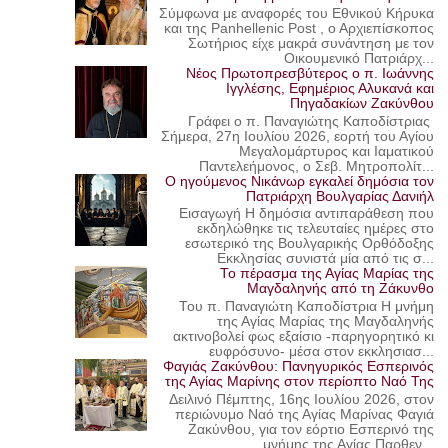
Σύμφωνα με αναφορές του Εθνικού Κήρυκα
και της Panhellenic Post , ο Αρχιεπίσκοπος
Σωτήριος είχε μακρά συνάντηση με τον
Οικουμενικό Πατριάρχ...
Νέος Πρωτοπρεσβύτερος ο π. Ιωάννης
Ιγγλέσης, Εφημέριος Αλυκανά και
Πηγαδακίων Ζακύνθου
Γράφει ο π. Παναγιώτης Καποδίστριας
Σήμερα, 27η Ιουλίου 2026, εορτή του Αγίου
Μεγαλομάρτυρος και Ιαματικού
Παντελεήμονος, ο Σεβ. Μητροπολίτ...
Ο ηγούμενος Νικάνωρ εγκαλεί δημόσια τον
Πατριάρχη Βουλγαρίας Δανιήλ
Εισαγωγή Η δημόσια αντιπαράθεση που
εκδηλώθηκε τις τελευταίες ημέρες στο
εσωτερικό της Βουλγαρικής Ορθόδοξης
Εκκλησίας συνιστά μία από τις σ...
Το πέρασμα της Αγίας Μαρίας της
Μαγδαληνής από τη Ζάκυνθο
Του π. Παναγιώτη Καποδίστρια Η μνήμη
της Αγίας Μαρίας της Μαγδαληνής
ακτινοβολεί φως εξαίσιο -παρηγορητικό κι
ευφρόσυνο- μέσα στον εκκλησιασ...
Φαγιάς Ζακύνθου: Πανηγυρικός Εσπερινός
της Αγίας Μαρίνης στον περίοπτο Ναό Της
Δειλινό Πέμπτης, 16ης Ιουλίου 2026, στον
περιώνυμο Ναό της Αγίας Μαρίνας Φαγιά
Ζακύνθου, για τον εόρτιο Εσπερινό της
μνήμης της Αγίας Παρθεν...