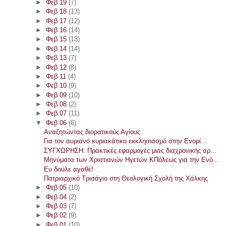
►
Φεβ 19
(7)
►
Φεβ 18
(13)
►
Φεβ 17
(12)
►
Φεβ 16
(14)
►
Φεβ 15
(13)
►
Φεβ 14
(14)
►
Φεβ 13
(7)
►
Φεβ 12
(8)
►
Φεβ 11
(4)
►
Φεβ 10
(9)
►
Φεβ 09
(10)
►
Φεβ 08
(2)
►
Φεβ 07
(11)
▼
Φεβ 06
(6)
Αναζητώντας διορατικούς Αγίους
Για τον αυριανό κυριακάτικο εκκλησιασμό στην Ενορί...
ΣΥΓΧΩΡΗΣΗ: Πρακτικές εφαρμογές μιας διαχρονικής αρ...
Μηνύματα των Χριστιανών Ηγετών ΚΠόλεως για την Ενό...
Ευ δούλε αγαθέ!
Πατριαρχικό Τρισάγιο στη Θεολογική Σχολή της Χάλκης
►
Φεβ 05
(10)
►
Φεβ 04
(2)
►
Φεβ 03
(7)
►
Φεβ 02
(9)
►
Φεβ 01
(10)