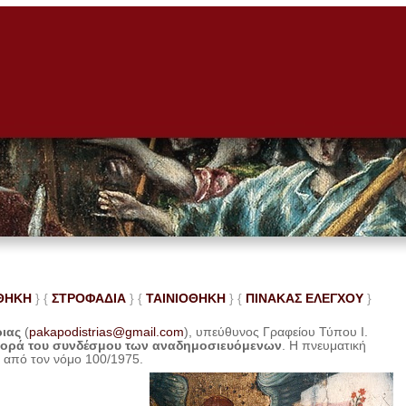
ΘΗΚΗ
} {
ΣΤΡΟΦΑΔΙΑ
} {
ΤΑΙΝΙΟΘΗΚΗ
} {
ΠΙΝΑΚΑΣ ΕΛΕ
ΓΧΟΥ
}
ριας
(
pakapodistrias@gmail.com
), υπεύθυνος Γραφείου Τύπου Ι.
φορά του συνδέσμου των αναδημοσιευόμενων
. Η
πνευματική
η από τον νόμο 100/1975.