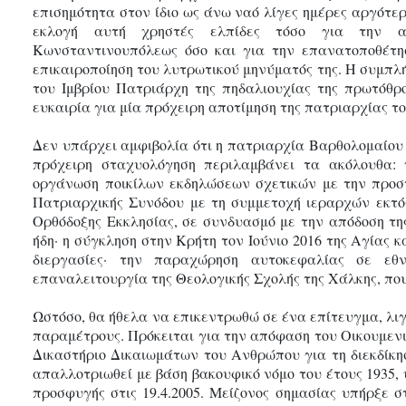
επισημότητα στον ίδιο ως άνω ναό λίγες ημέρες αργότε
εκλογή αυτή χρηστές ελπίδες τόσο για την αν
Κωνσταντινουπόλεως όσο και για την επανατοποθέτη
επικαιροποίηση του λυτρωτικού μηνύματός της. Η συμπλ
του Ιμβρίου Πατριάρχη της πηδαλιουχίας της πρωτόθρ
ευκαιρία για μία πρόχειρη αποτίμηση της πατριαρχίας το
Δεν υπάρχει αμφιβολία ότι η πατριαρχία Βαρθολομαίου 
πρόχειρη σταχυολόγηση περιλαμβάνει τα ακόλουθα: 
οργάνωση ποικίλων εκδηλώσεων σχετικών με την προσ
Πατριαρχικής Συνόδου με τη συμμετοχή ιεραρχών εκτός
Ορθόδοξης Εκκλησίας, σε συνδυασμό με την απόδοση της
ήδη· η σύγκληση στην Κρήτη τον Ιούνιο 2016 της Αγίας 
διεργασίες· την παραχώρηση αυτοκεφαλίας σε εθνι
επαναλειτουργία της Θεολογικής Σχολής της Χάλκης, που
Ωστόσο, θα ήθελα να επικεντρωθώ σε ένα επίτευγμα, λι
παραμέτρους. Πρόκειται για την απόφαση του Οικουμε
Δικαστήριο Δικαιωμάτων του Ανθρώπου για τη διεκδίκησ
απαλλοτριωθεί με βάση βακουφικό νόμο του έτους 1935, 
προσφυγής στις 19.4.2005. Μείζονος σημασίας υπήρξε σ