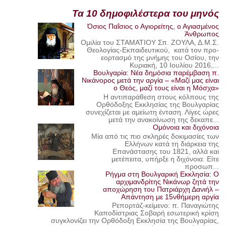
Τα 10 δημοφιλέστερα του μηνός
Όσιος Παΐσιος ο Αγιορείτης, ο Αγιασμένος
Άνθρωπος
Ομιλία του ΣΤΑΜΑΤΙΟΥ Σπ. ΖΟΥΛΑ, Δ.Μ.Σ.
Θεολογίας-Εκπαιδευτικού, κατά τον προ-
εορτασμό της μνήμης του Οσίου, την
Κυριακή, 10 Ιουλίου 2016,...
Βουλγαρία: Νέα δημόσια παρέμβαση π.
Νικάνορος μετά την αργία – «Μαζί μας είναι
ο Θεός, μαζί τους είναι η Μόσχα»
Η αντιπαράθεση στους κόλπους της
Ορθόδοξης Εκκλησίας της Βουλγαρίας
συνεχίζεται με αμείωτη ένταση. Λίγες ώρες
μετά την ανακοίνωση της δεκαπε...
Ομόνοια και διχόνοια
Μία από τις πιο σκληρές δοκιμασίες των
Ελλήνων κατά τη διάρκεια της
Επανάστασης του 1821, αλλά και
μετέπειτα, υπήρξε η διχόνοια. Είτε
προσωπ...
Ρήγμα στη Βουλγαρική Εκκλησία: Ο
αρχιμανδρίτης Νικάνωρ ζητά την
αποχώρηση του Πατριάρχη Δανιήλ –
Απάντηση με 15νθήμερη αργία
Ρεπορτάζ-κείμενο: π. Παναγιώτης
Καποδίστριας Σοβαρή εσωτερική κρίση
συγκλονίζει την Ορθόδοξη Εκκλησία της Βουλγαρίας,