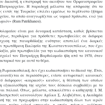
ου δικαστή, η επιστροφή του ακινήτου του Ορφανοτροφείου
 Πατριαρχείου. Η παραδοχή μάλιστα της απόφασης ότι το
ας εντός της Τουρκίας επιλύει εμμέσως το περίπυστο ζήτημα
χείου, το οποίο αναγνωρίζεται ως νομικό πρόσωπο, ενώ για
ιών» (Rum Patrikhanesi).
ολομαίου είναι μια δυναμική κατάσταση, καθώς βρίσκεται
λόγως, περιθώρια για πρόσθετες πρωτοβουλίες σε διάφορα
σχυση της πανορθόδοξης ενότητας αποτελεί ένα διαρκές
την πρωτόθρονη Εκκλησία της Κωνσταντινουπόλεως, που έχει
δοξία, μία πρωτοβουλία για την κωδικοποίηση του κανονικού
ασχολεί τον Πατριάρχη Βαρθολομαίο ήδη από το 1970, όταν
κτορικό του με αυτό το θέμα.
 Ρωμαιοκαθολική, δεν έχει κωδικοποιήσει το δίκαιό της. Έτσι,
κανονίζεται σε περισσότερες, ενίοτε αντιφατικές κανονικές
πό διάφορους «καιρικούς» κανόνες, η θέσπιση των οποίων
η εξακολούθηση της ισχύος τους δύσκολα συμβαδίζει με το
ναι παλαιό. Όπως, μάλιστα, αποκαλύπτει ο καθηγητής Ι. Μ.
υ διαπρεπούς κανονολόγου Αμίλκα Σ. Αλιβιζάτου, η Ακαδημία
σή της να προχωρήσει στην κωδικοποίηση όλων των ιερών
ρος τούτο ειδική υπηρεσία, η οποία, πάντως, ουδέποτε