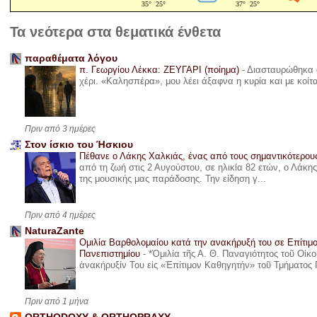
Τα νεότερα στα θεματικά ένθετα
παραθέματα λόγου
π. Γεωργίου Λέκκα: ΖΕΥΓΑΡΙ (ποίημα)
-
Διασταυρώθηκα α
χέρι. «Καλησπέρα», μου λέει άξαφνα η κυρία και με κοίτ
Πριν από 3 ημέρες
Στον ίσκιο του Ήσκιου
Πέθανε ο Λάκης Χαλκιάς, ένας από τους σημαντικότερο
από τη ζωή στις 2 Αυγούστου, σε ηλικία 82 ετών, ο Λάκ
της μουσικής μας παράδοσης. Την είδηση γ...
Πριν από 4 ημέρες
NaturaZante
Ομιλία Βαρθολομαίου κατά την ανακήρυξή του σε Επίτιμ
Πανεπιστημίου
-
*Ὁμιλία τῆς Α. Θ. Παναγιότητος τοῦ Οἰκ
ἀνακήρυξίν Του εἰς «Ἐπίτιμον Καθηγητήν» τοῦ Τμήματος 
Πριν από 1 μήνα