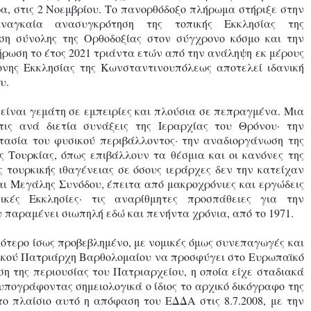
ρα, στις 2 Νοεμβρίου. Το πανορθόδοξο πλήρωμα στήριξε στην
αγκαία ανασυγκρότηση της τοπικής Εκκλησίας της
ση σύνολης της Ορθοδοξίας στον σύγχρονο κόσμο και την
ήρωση το έτος 2021 τριάντα ετών από την ανάληψη εκ μέρους
ονης Εκκλησίας της Κωνσταντινουπόλεως αποτελεί ιδανική
υ.
είναι γεμάτη σε εμπειρίες και πλούσια σε πεπραγμένα. Μια
τις ανά διετία συνάξεις της Ιεραρχίας του Θρόνου· την
τασία του φυσικού περιβάλλοντος· την αναδιοργάνωση της
 Τουρκίας, όπως επιβάλλουν τα θέσμια και οι κανόνες της
 τουρκικής ιθαγένειας σε όσους ιεράρχες δεν την κατείχαν
και Μεγάλης Συνόδου, έπειτα από μακροχρόνιες και εργώδεις
κές Εκκλησίες· τις αναρίθμητες προσπάθειες για την
 παραμένει σιωπηλή εδώ και πενήντα χρόνια, από το 1971.
γότερο ίσως προβεβλημένο, με νομικές όμως συνεπαγωγές και
νικού Πατριάρχη Βαρθολομαίου να προσφύγει στο Ευρωπαϊκό
η της περιουσίας του Πατριαρχείου, η οποία είχε σταδιακά
υπογράφοντας σημειολογικά ο ίδιος το αρχικό δικόγραφο της
το πλαίσιο αυτό η απόφαση του ΕΔΔΑ στις 8.7.2008, με την