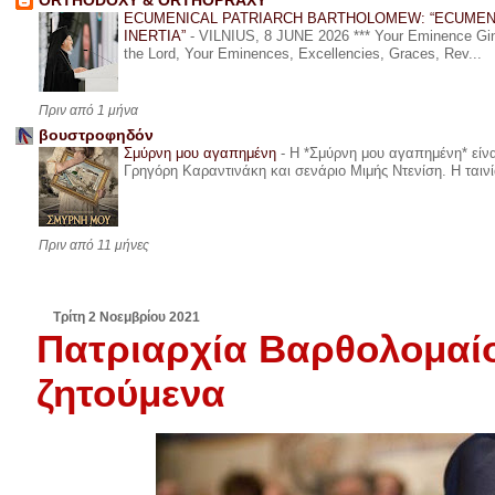
ORTHODOXY & ORTHOPRAXY
ECUMENICAL PATRIARCH BARTHOLOMEW: “ECUMEN
INERTIA”
-
VILNIUS, 8 JUNE 2026 *** Your Eminence Ginta
the Lord, Your Eminences, Excellencies, Graces, Rev...
Πριν από 1 μήνα
βουστροφηδόν
Σμύρνη μου αγαπημένη
-
Η *Σμύρνη μου αγαπημένη* είναι
Γρηγόρη Καραντινάκη και σενάριο Μιμής Ντενίση. Η ταινία
Πριν από 11 μήνες
Τρίτη 2 Νοεμβρίου 2021
Πατριαρχία Βαρθολομαί
ζητούμενα