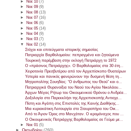
►
Νοε 10
(7)
►
Νοε 09
(9)
►
Νοε 08
(13)
►
Νοε 07
(16)
►
Νοε 06
(6)
►
Νοε 05
(14)
►
Νοε 04
(9)
►
Νοε 03
(7)
▼
Νοε 02
(14)
Στόχοι και επιτεύγματα ιστορικής σημασίας
Πατριαρχία Βαρθολομαίου: πεπραγμένα και ζητούμενα
Τουρκική παρέμβαση στην εκλογή Πατριάρχη το 1972
Ο «πράσινος Πατριάρχης». Ο Βαρθολομαίος στα 30 έτη...
Χειροτονία Πρεσβυτέρου από τον Αρχιεπίσκοπο Θυατείρων
Υστερία και πανικός φανερώνουν την δυσμενή θέση τη...
Μητροπολίτης Σουηδίας: “Ο άνθρωπος του Θεού” και ο...
Πατριαρχικά Θυρανοίξια του Ναού του Αγίου Νικολάου...
Άρχων Μέγας Ρήτωρ του Οικουμενικού Θρόνου ο Ανδρέα...
Δοξολογία στο Παρεκκλήσι της Αρχιεπισκοπής Αντιοχε...
Πίστη και Αγάπη στις Επιστολές της Καινής Διαθήκης...
Μια κυριακάτικη Λειτουργία στο Σταυροπήγιο του Οικ...
Από το Άγιον Όρος στο Μανχάταν. Ο ιερομόναχος που ...
Ο Οικουμενικός Πατριάρχης Βαρθολομαίος σε Γεύμα με...
►
Νοε 01
(5)
►
Οκτωβρίου
(260)