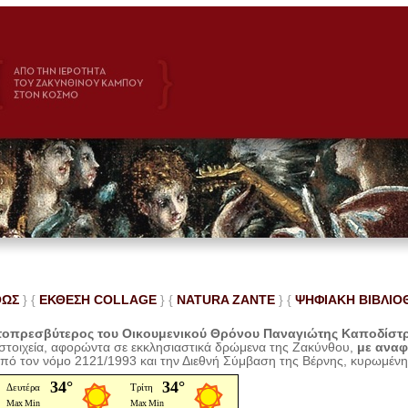
ΘΩΣ
} {
ΕΚΘΕΣΗ COLLAGE
}
{
NATURA ZANTE
} {
ΨΗΦΙΑΚΗ ΒΙΒΛΙΟ
οπρεσβύτερος του Οικουμενικού Θρόνου Παναγιώτης Καποδίστ
 στοιχεία, αφορώντα σε εκκλησιαστικά δρώμενα της Ζακύνθου,
με ανα
από τον νόμο 2121/1993 και την Διεθνή Σύμβαση της Βέρνης, κυρωμέν