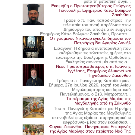
μετά τη μετωπική σύγκ...
Εκοιμήθη ο Πρωτοπρεσβύτερος Γεώργιος
Γιαννούλης, Εφημέριος Κάτω Βολιμών
Ζακύνθου
Γράφει ο π. Παν. Καποδίστριας Την
τελευταία του πνοή παρέδωσε στον
Δημιουργό του απόψε ο εν ενεργεία
Εφημέριος Κάτω Βολιμών Ζακύνθου, Πρωτοπ...
Ο ηγούμενος Νικάνωρ εγκαλεί δημόσια τον
Πατριάρχη Βουλγαρίας Δανιήλ
Εισαγωγή Η δημόσια αντιπαράθεση που
εκδηλώθηκε τις τελευταίες ημέρες στο
εσωτερικό της Βουλγαρικής Ορθόδοξης
Εκκλησίας συνιστά μία από τις σ...
Νέος Πρωτοπρεσβύτερος ο π. Ιωάννης
Ιγγλέσης, Εφημέριος Αλυκανά και
Πηγαδακίων Ζακύνθου
Γράφει ο π. Παναγιώτης Καποδίστριας
Σήμερα, 27η Ιουλίου 2026, εορτή του Αγίου
Μεγαλομάρτυρος και Ιαματικού
Παντελεήμονος, ο Σεβ. Μητροπολίτ...
Το πέρασμα της Αγίας Μαρίας της
Μαγδαληνής από τη Ζάκυνθο
Του π. Παναγιώτη Καποδίστρια Η μνήμη
της Αγίας Μαρίας της Μαγδαληνής
ακτινοβολεί φως εξαίσιο -παρηγορητικό κι
ευφρόσυνο- μέσα στον εκκλησιασ...
Φαγιάς Ζακύνθου: Πανηγυρικός Εσπερινός
της Αγίας Μαρίνης στον περίοπτο Ναό Της