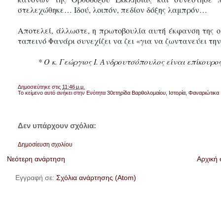
στελεχώθηκε… Ιδού, λοιπόν, πεδίον δόξης λαμπρόν…
Αποτελεί, άλλωστε, η πρωτοβουλία αυτή έκφανση της οι
ταπεινό Φανάρι συνεχίζει να ζει «για να ζωντανεύει τη
* Ο κ. Γεώργιος Ι. Ανδρουτσόπουλος είναι επίκουρο
Δημοσιεύτηκε στις
11:46 μ.μ.
Το κείμενο αυτό ανήκει στην Ενότητα
30ετηρίδα Βαρθολομαίου
,
Ιστορία
,
Φαναριώτικα
Δεν υπάρχουν σχόλια:
Δημοσίευση σχολίου
Νεότερη ανάρτηση
Αρχική 
Εγγραφή σε:
Σχόλια ανάρτησης (Atom)