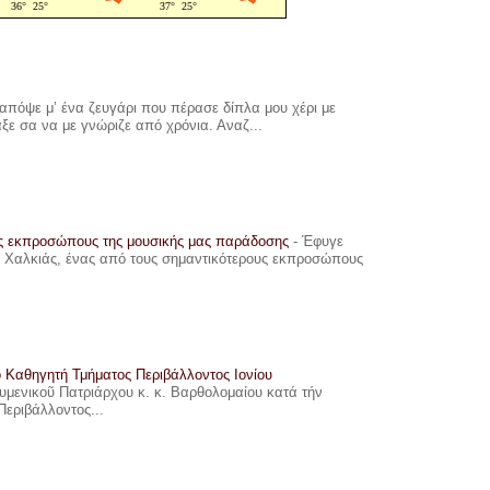
πόψε μ’ ένα ζευγάρι που πέρασε δίπλα μου χέρι με
αξε σα να με γνώριζε από χρόνια. Αναζ...
υς εκπροσώπους της μουσικής μας παράδοσης
-
Έφυγε
ης Χαλκιάς, ένας από τους σημαντικότερους εκπροσώπους
ο Καθηγητή Τμήματος Περιβάλλοντος Ιονίου
ουμενικοῦ Πατριάρχου κ. κ. Βαρθολομαίου κατά τήν
Περιβάλλοντος...