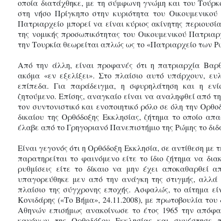
οποία διατάχθηκε, με τη σύμφωνη γνώμη και του Τούρκ
στη νήσο Πρίγκηπο στην κυριότητα του Οικουμενικού
Πατριαρχείο μπορεί να είναι κύριος ακίνητης περιουσί
της νομικής προσωπικότητας του Οικουμενικού Πατριαρ
την Τουρκία θεωρείται απλώς ως το «Πατριαρχείο των Ρωμ
Από την άλλη, είναι προφανές ότι η πατριαρχία Βαρθ
ακόμα «εν εξελίξει». Στο πλαίσιο αυτό υπάρχουν, ευ
επίπεδα. Για παράδειγμα, η σφυρηλάτηση και η ενί
ζητούμενο. Επίσης, αναγκαίο είναι να αναληφθεί από 
τον συντονιστικό και ενοποιητικό ρόλο σε όλη την Ορθο
δικαίου της Ορθόδοξης Εκκλησίας, ζήτημα το οποίο απ
έλαβε από το Γρηγοριανό Πανεπιστήμιο της Ρώμης το διδα
Είναι γεγονός ότι η Ορθόδοξη Εκκλησία, σε αντίθεση με τη
παρατηρείται το φαινόμενο είτε το ίδιο ζήτημα να δια
ρυθμίσεις είτε το δίκαιο να μην έχει αποκαθαρθεί α
υπαγορεύθηκε μεν από την ανάγκη της στιγμής, αλλά 
πλαίσιο της σύγχρονης εποχής. Ασφαλώς, το αίτημα εί
Κονιδάρης («Το Βήμα», 24.11.2008), με πρωτοβουλία το
Αθηνών επισήμως ανακοίνωσε το έτος 1965 την απόφα
κανόνων της Ορθοδόξου Εκκλησίας και συνέστησε π