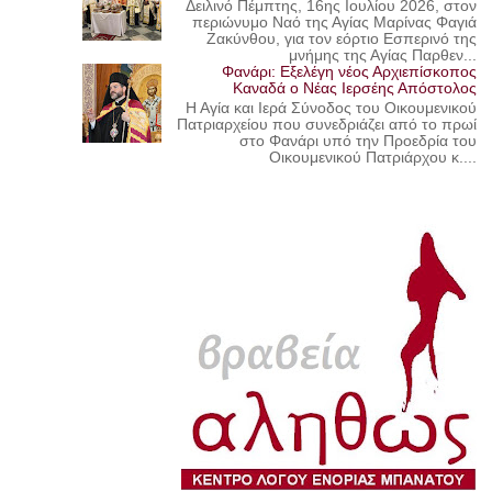
Δειλινό Πέμπτης, 16ης Ιουλίου 2026, στον
περιώνυμο Ναό της Αγίας Μαρίνας Φαγιά
Ζακύνθου, για τον εόρτιο Εσπερινό της
μνήμης της Αγίας Παρθεν...
Φανάρι: Εξελέγη νέος Αρχιεπίσκοπος
Καναδά ο Νέας Ιερσέης Απόστολος
Η Αγία και Ιερά Σύνοδος του Οικουμενικού
Πατριαρχείου που συνεδριάζει από το πρωί
στο Φανάρι υπό την Προεδρία του
Οικουμενικού Πατριάρχου κ....