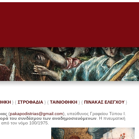
ΘΗΚΗ
} {
ΣΤΡΟΦΑΔΙΑ
} {
ΤΑΙΝΙΟΘΗΚΗ
} {
ΠΙΝΑΚΑΣ ΕΛΕ
ΓΧΟΥ
}
ριας
(
pakapodistrias@gmail.com
), υπεύθυνος Γραφείου Τύπου Ι.
φορά του συνδέσμου των αναδημοσιευόμενων
. Η
πνευματική
η από τον νόμο 100/1975.