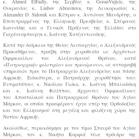
κ. Ahmed ElFadly, της Σερβίας κ. GoranVujicic, της
Ουκρανίας κ. Liubov Abravitova, της Λευκορωσίας κ.
Alexander D. Sidoruk και Κύπρου κ. Αντώνιος Μανδρίτης, ο
Επιτετραμμένος της Ελληνικής Πρεσβείας κ. Στέφανος
Ιωαννίδης και ο Γενικός Πρόξενος της Ελλάδας στο
Γιοχάνεσμπουργκ κ. Ιωάννης Χατζαντωνάκης.
Κατά την διάρκεια της Θείας Λειτουργίας, ο Αλεξανδρινός
Προκαθήμενος, προέβη στην χειροθεσία ως Αρχόντων
Οφφικιαλίων του Αλεξανδρινού Θρόνου, κατά
«Πατριαρχικήν φιλοτιμίαν και προαίρεσιν»,
ως ανταμοιβή
υπηρεσιών προς το Πατριαρχείο Αλεξανδρείας και πάσης
Αφρικής. Ειδικότερα, ο Πατριάρχης χειροθέτησε τους
Εντιμοτάτους κ. Νικόλαο Γιώκο, κ. Ιωάννη Μπαλαδάκη
και κ. Ιωάννη Φιλίππου, Άρχοντες Οφφικιάλιους
του Αποστολικού και Πατριαρχικού Θρόνου του Αγίου
Μάρκου, οι οποίοι προσφέρουν έργο υπέρ της Ορθοδοξίας
και του Ελληνισμού στη μεγάλη και φιλόξενη χώρα της
Νοτίου Αφρικής.
Ακολούθως, περιεκόσμησε με τον τίμιο Σταυρό του Αγίου
Μάρκου, τον κ. Νικήτα Κορφιά τέως πρόεδρο της