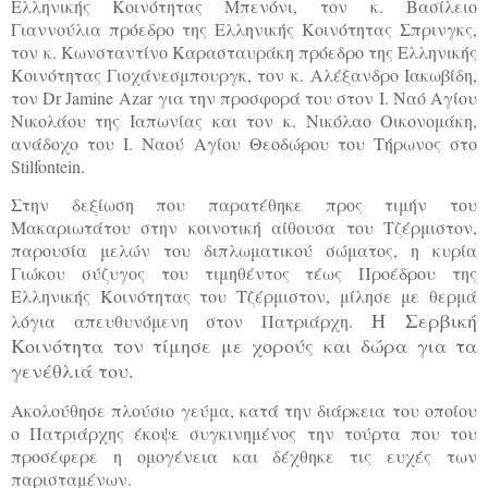
Ελληνικής Κοινότητας Μπενόνι, τον κ. Βασίλειο
Γιαννούλια πρόεδρο της Ελληνικής Κοινότητας Σπρινγκς,
τον κ. Κωνσταντίνο Καρασταυράκη πρόεδρο της Ελληνικής
Κοινότητας Γιοχάνεσμπουργκ, τον κ. Αλέξανδρο Ιακωβίδη,
τον Dr Jamine Azar για την προσφορά του στον Ι. Ναό Αγίου
Νικολάου της Ιαπωνίας και τον κ. Νικόλαο Οικονομάκη,
ανάδοχο του Ι. Ναού Αγίου Θεοδώρου του Τήρωνος στο
Stilfontein.
Στην δεξίωση που παρατέθηκε προς τιμήν του
Μακαριωτάτου στην κοινοτική αίθουσα του Τζέρμιστον,
παρουσία μελών του διπλωματικού σώματος, η κυρία
Γιώκου σύζυγος του τιμηθέντος τέως Προέδρου της
Ελληνικής Κοινότητας του Τζέρμιστον, μίλησε με θερμά
Η Σερβική
λόγια απευθυνόμενη στον Πατριάρχη.
Κοινότητα τον τίμησε με χορούς και δώρα για τα
γενέθλιά του.
Ακολούθησε πλούσιο γεύμα, κατά την διάρκεια του οποίου
ο Πατριάρχης έκοψε συγκινημένος την τούρτα που του
προσέφερε η ομογένεια και δέχθηκε τις ευχές των
παρισταμένων.