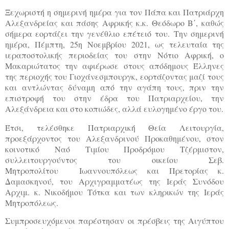
Ξεχωριστή η σημερινή ημέρα για τον Πάπα και Πατριάρχη
Αλεξανδρείας και πάσης Αφρικής κ.κ. Θεόδωρο Β΄, καθώς
σήμερα εορτάζει την γενέθλιο επέτειό του
. Την σημερινή
ημέρα, Πέμπτη, 25η Νοεμβρίου 2021, ως τελευταία της
ιεραποστολικής περιοδείας του στην Νότιο Αφρική, ο
Μακαριώτατος την αφιέρωσε στους απόδημους Έλληνες
της περιοχής του Γιοχάνεσμπουργκ, εορτάζοντας μαζί τους
και αντλώντας δύναμη από την αγάπη τους, πριν την
επιστροφή του στην έδρα του Πατριαρχείου, την
Αλεξάνδρεια και στο κοπιώδες, αλλά ευλογημένο έργο του.
Έτσι, τελέσθηκε Πατριαρχική Θεία Λειτουργία,
προεξάρχοντος του Αλεξανδρινού Προκαθημένου, στον
κοινοτικό Ναό Τιμίου Προδρόμου Τζέρμιστον,
συλλειτουργούντος του οικείου Σεβ.
Μητροπολίτου Ιωαννουπόλεως και Πρετορίας κ.
Δαμασκηνού, του Αρχιγραμματέως της Ιεράς Συνόδου
Αρχιμ. κ. Νικοδήμου Τότκα και των κληρικών της Ιεράς
Μητροπόλεως.
Συμπροσευχόμενοι παρέστησαν οι πρέσβεις της Αιγύπτου