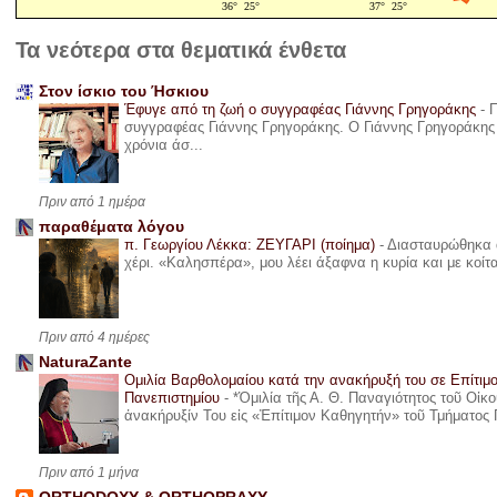
Τα νεότερα στα θεματικά ένθετα
Στον ίσκιο του Ήσκιου
Έφυγε από τη ζωή ο συγγραφέας Γιάννης Γρηγοράκης
-
Π
συγγραφέας Γιάννης Γρηγοράκης. Ο Γιάννης Γρηγοράκης 
χρόνια άσ...
Πριν από 1 ημέρα
παραθέματα λόγου
π. Γεωργίου Λέκκα: ΖΕΥΓΑΡΙ (ποίημα)
-
Διασταυρώθηκα α
χέρι. «Καλησπέρα», μου λέει άξαφνα η κυρία και με κοίτ
Πριν από 4 ημέρες
NaturaZante
Ομιλία Βαρθολομαίου κατά την ανακήρυξή του σε Επίτιμ
Πανεπιστημίου
-
*Ὁμιλία τῆς Α. Θ. Παναγιότητος τοῦ Οἰκ
ἀνακήρυξίν Του εἰς «Ἐπίτιμον Καθηγητήν» τοῦ Τμήματος 
Πριν από 1 μήνα