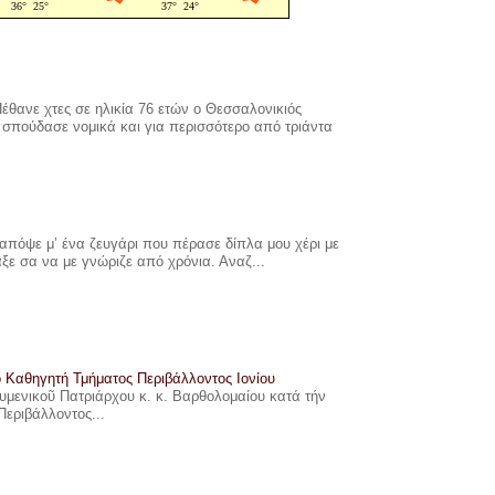
έθανε χτες σε ηλικία 76 ετών ο Θεσσαλονικιός
σπούδασε νομικά και για περισσότερο από τριάντα
πόψε μ’ ένα ζευγάρι που πέρασε δίπλα μου χέρι με
αξε σα να με γνώριζε από χρόνια. Αναζ...
ο Καθηγητή Τμήματος Περιβάλλοντος Ιονίου
ουμενικοῦ Πατριάρχου κ. κ. Βαρθολομαίου κατά τήν
Περιβάλλοντος...