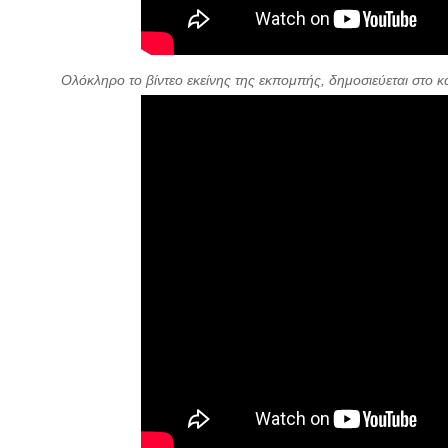
Ολόκληρο το βίντεο εκείνης της εκπομπής, δημοσιεύεται στο κ