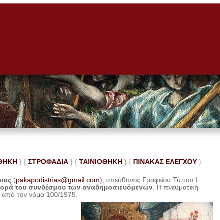
ΘΗΚΗ
} {
ΣΤΡΟΦΑΔΙΑ
} {
ΤΑΙΝΙΟΘΗΚΗ
} {
ΠΙΝΑΚΑΣ ΕΛΕ
ΓΧΟΥ
}
ριας
(
pakapodistrias@gmail.com
), υπεύθυνος Γραφείου Τύπου Ι.
φορά του συνδέσμου των αναδημοσιευόμενων
. Η
πνευματική
η από τον νόμο 100/1975.