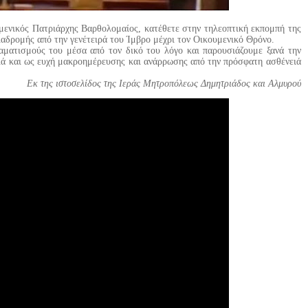
υμενικός Πατριάρχης Βαρθολομαίος, κατέθετε στην τηλεοπτική εκπομπή της
δρομής από την γενέτειρά του Ίμβρο μέχρι τον Οικουμενικό Θρόνο.
ραματισμούς του μέσα από τον δικό του λόγο και παρουσιάζουμε ξανά την
λλά και ως ευχή μακροημέρευσης και ανάρρωσης από την πρόσφατη ασθένειά
Εκ της ιστοσελίδος της Ιεράς Μητροπόλεως Δημητριάδος και Αλμυρού