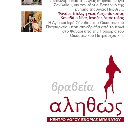
περιώνυμο Ναό της Αγίας Μαρίνας Φαγιά
Ζακύνθου, για τον εόρτιο Εσπερινό της
μνήμης της Αγίας Παρθεν...
Φανάρι: Εξελέγη νέος Αρχιεπίσκοπος
Καναδά ο Νέας Ιερσέης Απόστολος
Η Αγία και Ιερά Σύνοδος του Οικουμενικού
Πατριαρχείου που συνεδριάζει από το πρωί
στο Φανάρι υπό την Προεδρία του
Οικουμενικού Πατριάρχου κ....