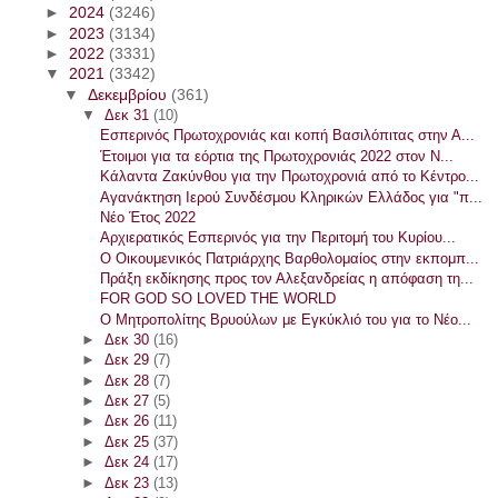
►
2024
(3246)
►
2023
(3134)
►
2022
(3331)
▼
2021
(3342)
▼
Δεκεμβρίου
(361)
▼
Δεκ 31
(10)
Εσπερινός Πρωτοχρονιάς και κοπή Βασιλόπιτας στην Α...
Έτοιμοι για τα εόρτια της Πρωτοχρονιάς 2022 στον Ν...
Κάλαντα Ζακύνθου για την Πρωτοχρονιά από το Κέντρο...
Αγανάκτηση Ιερού Συνδέσμου Κληρικών Ελλάδος για "π...
Νέο Έτος 2022
Αρχιερατικός Eσπερινός για την Περιτομή του Κυρίου...
Ο Οικουμενικός Πατριάρχης Βαρθολομαίος στην εκπομπ...
Πράξη εκδίκησης προς τον Αλεξανδρείας η απόφαση τη...
FOR GOD SO LOVED THE WORLD
Ο Μητροπολίτης Βρυούλων με Εγκύκλιό του για το Νέο...
►
Δεκ 30
(16)
►
Δεκ 29
(7)
►
Δεκ 28
(7)
►
Δεκ 27
(5)
►
Δεκ 26
(11)
►
Δεκ 25
(37)
►
Δεκ 24
(17)
►
Δεκ 23
(13)