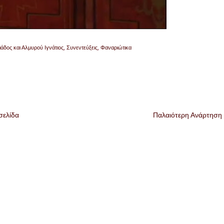
άδος και Αλμυρού Ιγνάτιος
,
Συνεντεύξεις
,
Φαναριώτικα
σελίδα
Παλαιότερη Ανάρτηση