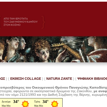
ΘΩΣ
} {
ΕΚΘΕΣΗ COLLAGE
}
{
NATURA ZANTE
} {
ΨΗΦΙΑΚΗ ΒΙΒΛΙΟ
οπρεσβύτερος του Οικουμενικού Θρόνου Παναγιώτης Καποδίστ
 στοιχεία, αφορώντα σε εκκλησιαστικά δρώμενα της Ζακύνθου,
με ανα
από τον νόμο 2121/1993 και την Διεθνή Σύμβαση της Βέρνης, κυρωμέν