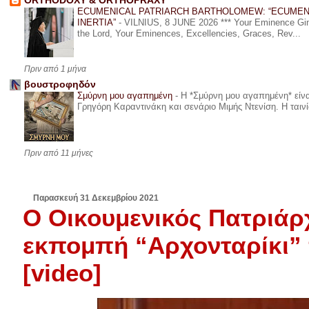
ORTHODOXY & ORTHOPRAXY
ECUMENICAL PATRIARCH BARTHOLOMEW: “ECUMEN
INERTIA”
-
VILNIUS, 8 JUNE 2026 *** Your Eminence Ginta
the Lord, Your Eminences, Excellencies, Graces, Rev...
Πριν από 1 μήνα
βουστροφηδόν
Σμύρνη μου αγαπημένη
-
Η *Σμύρνη μου αγαπημένη* είναι
Γρηγόρη Καραντινάκη και σενάριο Μιμής Ντενίση. Η ταινία
Πριν από 11 μήνες
Παρασκευή 31 Δεκεμβρίου 2021
Ο Οικουμενικός Πατριάρ
εκπομπή “Αρχονταρίκι” 
[video]