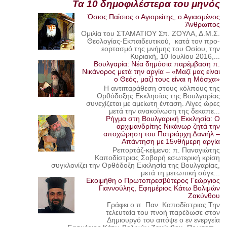
Τα 10 δημοφιλέστερα του μηνός
Όσιος Παΐσιος ο Αγιορείτης, ο Αγιασμένος
Άνθρωπος
Ομιλία του ΣΤΑΜΑΤΙΟΥ Σπ. ΖΟΥΛΑ, Δ.Μ.Σ.
Θεολογίας-Εκπαιδευτικού, κατά τον προ-
εορτασμό της μνήμης του Οσίου, την
Κυριακή, 10 Ιουλίου 2016,...
Βουλγαρία: Νέα δημόσια παρέμβαση π.
Νικάνορος μετά την αργία – «Μαζί μας είναι
ο Θεός, μαζί τους είναι η Μόσχα»
Η αντιπαράθεση στους κόλπους της
Ορθόδοξης Εκκλησίας της Βουλγαρίας
συνεχίζεται με αμείωτη ένταση. Λίγες ώρες
μετά την ανακοίνωση της δεκαπε...
Ρήγμα στη Βουλγαρική Εκκλησία: Ο
αρχιμανδρίτης Νικάνωρ ζητά την
αποχώρηση του Πατριάρχη Δανιήλ –
Απάντηση με 15νθήμερη αργία
Ρεπορτάζ-κείμενο: π. Παναγιώτης
Καποδίστριας Σοβαρή εσωτερική κρίση
συγκλονίζει την Ορθόδοξη Εκκλησία της Βουλγαρίας,
μετά τη μετωπική σύγκ...
Εκοιμήθη ο Πρωτοπρεσβύτερος Γεώργιος
Γιαννούλης, Εφημέριος Κάτω Βολιμών
Ζακύνθου
Γράφει ο π. Παν. Καποδίστριας Την
τελευταία του πνοή παρέδωσε στον
Δημιουργό του απόψε ο εν ενεργεία