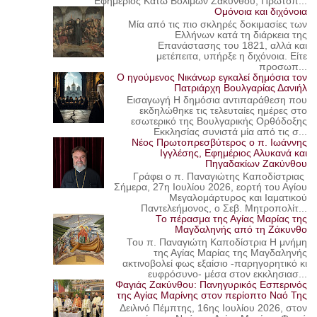
Εφημέριος Κάτω Βολιμών Ζακύνθου, Πρωτοπ...
Ομόνοια και διχόνοια
Μία από τις πιο σκληρές δοκιμασίες των
Ελλήνων κατά τη διάρκεια της
Επανάστασης του 1821, αλλά και
μετέπειτα, υπήρξε η διχόνοια. Είτε
προσωπ...
Ο ηγούμενος Νικάνωρ εγκαλεί δημόσια τον
Πατριάρχη Βουλγαρίας Δανιήλ
Εισαγωγή Η δημόσια αντιπαράθεση που
εκδηλώθηκε τις τελευταίες ημέρες στο
εσωτερικό της Βουλγαρικής Ορθόδοξης
Εκκλησίας συνιστά μία από τις σ...
Νέος Πρωτοπρεσβύτερος ο π. Ιωάννης
Ιγγλέσης, Εφημέριος Αλυκανά και
Πηγαδακίων Ζακύνθου
Γράφει ο π. Παναγιώτης Καποδίστριας
Σήμερα, 27η Ιουλίου 2026, εορτή του Αγίου
Μεγαλομάρτυρος και Ιαματικού
Παντελεήμονος, ο Σεβ. Μητροπολίτ...
Το πέρασμα της Αγίας Μαρίας της
Μαγδαληνής από τη Ζάκυνθο
Του π. Παναγιώτη Καποδίστρια Η μνήμη
της Αγίας Μαρίας της Μαγδαληνής
ακτινοβολεί φως εξαίσιο -παρηγορητικό κι
ευφρόσυνο- μέσα στον εκκλησιασ...
Φαγιάς Ζακύνθου: Πανηγυρικός Εσπερινός
της Αγίας Μαρίνης στον περίοπτο Ναό Της
Δειλινό Πέμπτης, 16ης Ιουλίου 2026, στον