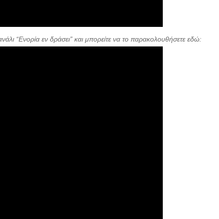
ανάλι “Ενορία εν δράσει” και μπορείτε να το παρακολουθήσετε εδώ: