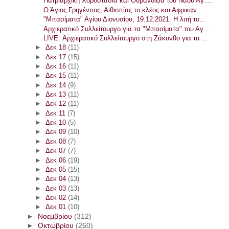
Πατριαρχική Χοροστασία και Θυρανοίξια του Ναού Αγ....
Ο Άγιος Γρηγέντιος, Αιθιοπίας το κλέος και Αφρικαν...
"Μπασίματα" Αγίου Διονυσίου, 19.12.2021. Η λιτή το...
Αρχιερατικό Συλλείτουργο για τα "Μπασίματα" του Αγ...
LIVE: Αρχιερατικό Συλλείτουργο στη Ζάκυνθο για τα ...
►
Δεκ 18
(11)
►
Δεκ 17
(15)
►
Δεκ 16
(11)
►
Δεκ 15
(11)
►
Δεκ 14
(9)
►
Δεκ 13
(11)
►
Δεκ 12
(11)
►
Δεκ 11
(7)
►
Δεκ 10
(5)
►
Δεκ 09
(10)
►
Δεκ 08
(7)
►
Δεκ 07
(7)
►
Δεκ 06
(19)
►
Δεκ 05
(15)
►
Δεκ 04
(13)
►
Δεκ 03
(13)
►
Δεκ 02
(14)
►
Δεκ 01
(10)
►
Νοεμβρίου
(312)
►
Οκτωβρίου
(260)