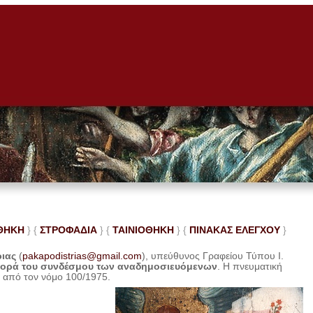
ΘΗΚΗ
} {
ΣΤΡΟΦΑΔΙΑ
} {
ΤΑΙΝΙΟΘΗΚΗ
} {
ΠΙΝΑΚΑΣ ΕΛΕ
ΓΧΟΥ
}
ριας
(
pakapodistrias@gmail.com
), υπεύθυνος Γραφείου Τύπου Ι.
φορά του συνδέσμου των αναδημοσιευόμενων
. Η
πνευματική
η από τον νόμο 100/1975.