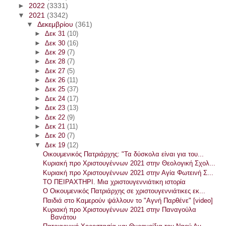
►
2022
(3331)
▼
2021
(3342)
▼
Δεκεμβρίου
(361)
►
Δεκ 31
(10)
►
Δεκ 30
(16)
►
Δεκ 29
(7)
►
Δεκ 28
(7)
►
Δεκ 27
(5)
►
Δεκ 26
(11)
►
Δεκ 25
(37)
►
Δεκ 24
(17)
►
Δεκ 23
(13)
►
Δεκ 22
(9)
►
Δεκ 21
(11)
►
Δεκ 20
(7)
▼
Δεκ 19
(12)
Οικουμενικός Πατριάρχης: "Τα δύσκολα είναι για του...
Κυριακή προ Χριστουγέννων 2021 στην Θεολογική Σχολ...
Κυριακή προ Χριστουγέννων 2021 στην Αγία Φωτεινή Σ...
ΤΟ ΠΕΙΡΑΧΤΗΡΙ. Μια χριστουγεννιάτικη ιστορία
Ο Οικουμενικός Πατριάρχης σε χριστουγεννιάτικες εκ...
Παιδιά στο Καμερούν ψάλλουν το "Αγνή Παρθένε" [video]
Κυριακή προ Χριστουγέννων 2021 στην Παναγούλα
Βανάτου