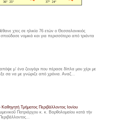
έθανε χτες σε ηλικία 76 ετών ο Θεσσαλονικιός
σπούδασε νομικά και για περισσότερο από τριάντα
πόψε μ’ ένα ζευγάρι που πέρασε δίπλα μου χέρι με
αξε σα να με γνώριζε από χρόνια. Αναζ...
ο Καθηγητή Τμήματος Περιβάλλοντος Ιονίου
ουμενικοῦ Πατριάρχου κ. κ. Βαρθολομαίου κατά τήν
Περιβάλλοντος...