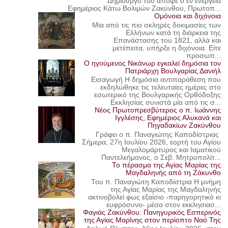
Δημιουργό του απόψε ο εν ενεργεία
Εφημέριος Κάτω Βολιμών Ζακύνθου, Πρωτοπ...
Ομόνοια και διχόνοια
Μία από τις πιο σκληρές δοκιμασίες των
Ελλήνων κατά τη διάρκεια της
Επανάστασης του 1821, αλλά και
μετέπειτα, υπήρξε η διχόνοια. Είτε
προσωπ...
Ο ηγούμενος Νικάνωρ εγκαλεί δημόσια τον
Πατριάρχη Βουλγαρίας Δανιήλ
Εισαγωγή Η δημόσια αντιπαράθεση που
εκδηλώθηκε τις τελευταίες ημέρες στο
εσωτερικό της Βουλγαρικής Ορθόδοξης
Εκκλησίας συνιστά μία από τις σ...
Νέος Πρωτοπρεσβύτερος ο π. Ιωάννης
Ιγγλέσης, Εφημέριος Αλυκανά και
Πηγαδακίων Ζακύνθου
Γράφει ο π. Παναγιώτης Καποδίστριας
Σήμερα, 27η Ιουλίου 2026, εορτή του Αγίου
Μεγαλομάρτυρος και Ιαματικού
Παντελεήμονος, ο Σεβ. Μητροπολίτ...
Το πέρασμα της Αγίας Μαρίας της
Μαγδαληνής από τη Ζάκυνθο
Του π. Παναγιώτη Καποδίστρια Η μνήμη
της Αγίας Μαρίας της Μαγδαληνής
ακτινοβολεί φως εξαίσιο -παρηγορητικό κι
ευφρόσυνο- μέσα στον εκκλησιασ...
Φαγιάς Ζακύνθου: Πανηγυρικός Εσπερινός
της Αγίας Μαρίνης στον περίοπτο Ναό Της