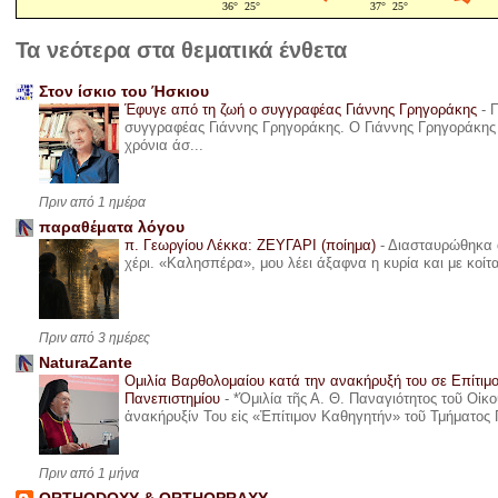
Τα νεότερα στα θεματικά ένθετα
Στον ίσκιο του Ήσκιου
Έφυγε από τη ζωή ο συγγραφέας Γιάννης Γρηγοράκης
-
Π
συγγραφέας Γιάννης Γρηγοράκης. Ο Γιάννης Γρηγοράκης 
χρόνια άσ...
Πριν από 1 ημέρα
παραθέματα λόγου
π. Γεωργίου Λέκκα: ΖΕΥΓΑΡΙ (ποίημα)
-
Διασταυρώθηκα α
χέρι. «Καλησπέρα», μου λέει άξαφνα η κυρία και με κοίτ
Πριν από 3 ημέρες
NaturaZante
Ομιλία Βαρθολομαίου κατά την ανακήρυξή του σε Επίτιμ
Πανεπιστημίου
-
*Ὁμιλία τῆς Α. Θ. Παναγιότητος τοῦ Οἰκ
ἀνακήρυξίν Του εἰς «Ἐπίτιμον Καθηγητήν» τοῦ Τμήματος 
Πριν από 1 μήνα