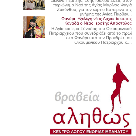
Δειλινό Πέμπτης, 16ης Ιουλίου 2026, στον
περιώνυμο Ναό της Αγίας Μαρίνας Φαγιά
Ζακύνθου, για τον εόρτιο Εσπερινό της
μνήμης της Αγίας Παρθεν...
Φανάρι: Εξελέγη νέος Αρχιεπίσκοπος
Καναδά ο Νέας Ιερσέης Απόστολος
Η Αγία και Ιερά Σύνοδος του Οικουμενικού
Πατριαρχείου που συνεδριάζει από το πρωί
στο Φανάρι υπό την Προεδρία του
Οικουμενικού Πατριάρχου κ....