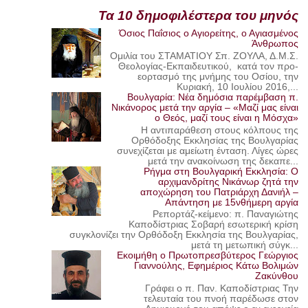
Τα 10 δημοφιλέστερα του μηνός
Όσιος Παΐσιος ο Αγιορείτης, ο Αγιασμένος
Άνθρωπος
Ομιλία του ΣΤΑΜΑΤΙΟΥ Σπ. ΖΟΥΛΑ, Δ.Μ.Σ.
Θεολογίας-Εκπαιδευτικού, κατά τον προ-
εορτασμό της μνήμης του Οσίου, την
Κυριακή, 10 Ιουλίου 2016,...
Βουλγαρία: Νέα δημόσια παρέμβαση π.
Νικάνορος μετά την αργία – «Μαζί μας είναι
ο Θεός, μαζί τους είναι η Μόσχα»
Η αντιπαράθεση στους κόλπους της
Ορθόδοξης Εκκλησίας της Βουλγαρίας
συνεχίζεται με αμείωτη ένταση. Λίγες ώρες
μετά την ανακοίνωση της δεκαπε...
Ρήγμα στη Βουλγαρική Εκκλησία: Ο
αρχιμανδρίτης Νικάνωρ ζητά την
αποχώρηση του Πατριάρχη Δανιήλ –
Απάντηση με 15νθήμερη αργία
Ρεπορτάζ-κείμενο: π. Παναγιώτης
Καποδίστριας Σοβαρή εσωτερική κρίση
συγκλονίζει την Ορθόδοξη Εκκλησία της Βουλγαρίας,
μετά τη μετωπική σύγκ...
Εκοιμήθη ο Πρωτοπρεσβύτερος Γεώργιος
Γιαννούλης, Εφημέριος Κάτω Βολιμών
Ζακύνθου
Γράφει ο π. Παν. Καποδίστριας Την
τελευταία του πνοή παρέδωσε στον