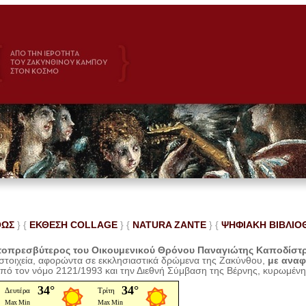
ΘΩΣ
} {
ΕΚΘΕΣΗ COLLAGE
}
{
NATURA ZANTE
} {
ΨΗΦΙΑΚΗ ΒΙΒΛΙΟ
οπρεσβύτερος του Οικουμενικού Θρόνου Παναγιώτης Καποδίστ
 στοιχεία, αφορώντα σε εκκλησιαστικά δρώμενα της Ζακύνθου,
με ανα
από τον νόμο 2121/1993 και την Διεθνή Σύμβαση της Βέρνης, κυρωμέν