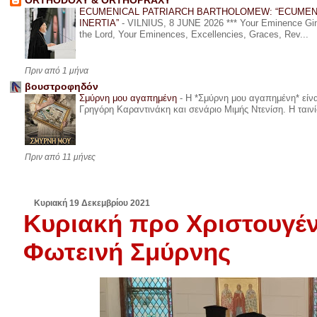
ORTHODOXY & ORTHOPRAXY
ECUMENICAL PATRIARCH BARTHOLOMEW: “ECUMEN
INERTIA”
-
VILNIUS, 8 JUNE 2026 *** Your Eminence Ginta
the Lord, Your Eminences, Excellencies, Graces, Rev...
Πριν από 1 μήνα
βουστροφηδόν
Σμύρνη μου αγαπημένη
-
Η *Σμύρνη μου αγαπημένη* είναι
Γρηγόρη Καραντινάκη και σενάριο Μιμής Ντενίση. Η ταινία
Πριν από 11 μήνες
Κυριακή 19 Δεκεμβρίου 2021
Κυριακή προ Χριστουγέν
Φωτεινή Σμύρνης