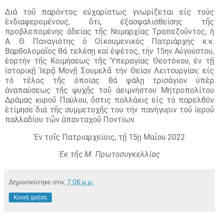
Διά τοῦ παρόντος εὐχαρίστως γνωρίζεται εἰς τούς
ἐνδιαφερομένους, ὅτι, ἐξασφαλισθείσης τῆς
προβλεπομένης ἀδείας τῆς Νομαρχίας Τραπεζοῦντος, ἡ
Α. Θ. Παναγιότης ὁ Οἰκουμενικός Πατριάρχης κ.κ.
Βαρθολομαῖος θά τελέσῃ καί ἐφέτος, τήν 15ην Αὐγούστου,
ἑορτήν τῆς Κοιμήσεως τῆς Ὑπεραγίας Θεοτόκου, ἐν τῇ
ἱστορικῇ Ἱερᾷ Μονῇ Σουμελᾶ τήν Θείαν Λειτουργίαν, εἰς
τό τέλος τῆς ὁποίας θά ψάλῃ τρισάγιον ὑπέρ
ἀναπαύσεως τῆς ψυχῆς τοῦ ἀειμνήστου Μητροπολίτου
Δράμας κυροῦ Παύλου, ὅστις πολλάκις εἰς τό παρελθόν
ἐτίμησε διά τῆς συμμετοχῆς του τήν πανήγυριν τοῦ ἱεροῦ
παλλαδίου τῶν ἁπανταχοῦ Ποντίων.
Ἐν τοῖς Πατριαρχείοις, τῇ 15ῃ Μαΐου 2022
Ἐκ τῆς Μ. Πρωτοσυγκελλίας
Δημοσιεύτηκε στις
7:06 μ.μ.
Κοινή χρήση