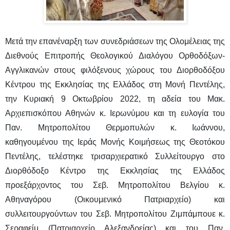
Μετά την επανέναρξη των συνεδριάσεων της Ολομέλειας της
Διεθνούς Επιτροπής Θεολογικού Διαλόγου Ορθοδόξων-
Αγγλικανών στους φιλόξενους χώρους του Διορθοδόξου
Κέντρου της Εκκλησίας της Ελλάδος στη Μονή Πεντέλης,
την Κυριακή 9 Οκτωβρίου 2022, τη αδεία του Μακ.
Αρχιεπισκόπου Αθηνών κ. Ιερωνύμου και τη ευλογία του
Παν. Μητροπολίτου Θερμοπυλών κ. Ιωάννου,
καθηγουμένου της Ιεράς Μονής Κοιμήσεως της Θεοτόκου
Πεντέλης, τελέστηκε τρισαρχιερατικό Συλλείτουργο στο
Διορθόδοξο Κέντρο της Εκκλησίας της Ελλάδος
προεξάρχοντος του Σεβ. Μητροπολίτου Βελγίου κ.
Αθηναγόρου (Οικουμενικό Πατριαρχείο) και
συλλειτουργούντων του Σεβ. Μητροπολίτου Ζιμπάμπουε κ.
Σεραφείμ (Πατριαρχείο Αλεξανδρείας) και του Παν.