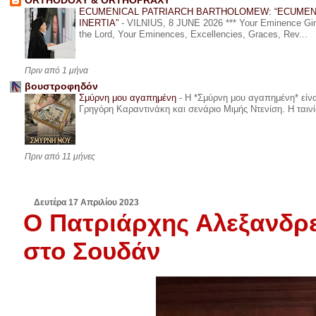
ORTHODOXY & ORTHOPRAXY
ECUMENICAL PATRIARCH BARTHOLOMEW: “ECUMEN
INERTIA”
-
VILNIUS, 8 JUNE 2026 *** Your Eminence Ginta
the Lord, Your Eminences, Excellencies, Graces, Rev...
Πριν από 1 μήνα
βουστροφηδόν
Σμύρνη μου αγαπημένη
-
Η *Σμύρνη μου αγαπημένη* είναι
Γρηγόρη Καραντινάκη και σενάριο Μιμής Ντενίση. Η ταινία
Πριν από 11 μήνες
Δευτέρα 17 Απριλίου 2023
Ο Πατριάρχης Αλεξανδρεί
στο Σουδάν