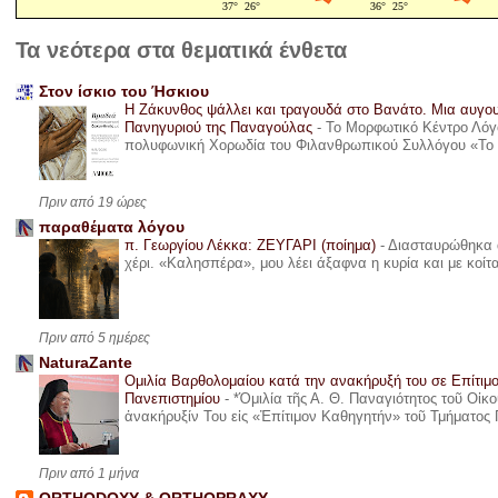
Τα νεότερα στα θεματικά ένθετα
Στον ίσκιο του Ήσκιου
Η Ζάκυνθος ψάλλει και τραγουδά στο Βανάτο. Μια αυγου
Πανηγυριού της Παναγούλας
-
Το Μορφωτικό Κέντρο Λόγο
πολυφωνική Χορωδία του Φιλανθρωπικού Συλλόγου «Το όνε
Πριν από 19 ώρες
παραθέματα λόγου
π. Γεωργίου Λέκκα: ΖΕΥΓΑΡΙ (ποίημα)
-
Διασταυρώθηκα α
χέρι. «Καλησπέρα», μου λέει άξαφνα η κυρία και με κοίτ
Πριν από 5 ημέρες
NaturaZante
Ομιλία Βαρθολομαίου κατά την ανακήρυξή του σε Επίτιμ
Πανεπιστημίου
-
*Ὁμιλία τῆς Α. Θ. Παναγιότητος τοῦ Οἰκ
ἀνακήρυξίν Του εἰς «Ἐπίτιμον Καθηγητήν» τοῦ Τμήματος 
Πριν από 1 μήνα