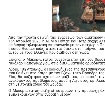
Από την πρώτη στιγμή της ενάρξεως των αιματηρών 
15η Απριλίου 2023, η ΑΘΜ ο Πάπας και Πατριάρχης Αλε
σε διαρκή τηλεφωνική επικοινωνία με τον επιχώριο Π
οποίος θυσιαστικώς στέκεται δίπλα στο ποίμνιό του
αυτού με τους Έλληνες που διαβιούν στη χώρα.
Επίσης, ο Μακαριώτατος συνεργάζεται επί του θέμα
Νικόλαο Παπαγεωργίου, στις διπλωματικές αρμοδιότητε
Αύριο, 18η Απριλίου, ο Προκαθήμενος της πρεσβυγενού
που θα έχει στο Κάϊρο με τον Εξοχώτατο Πρόεδρο της
Σίσι, θα συζητήσει σχετικώς μαζί του, με σκοπό τ
ανακύψαντος προβλήματος, αφού η Αίγυπτος εμπλέκε
στη γειτονική χώρα του Σουδάν.
Ο Μακαριώτατος εκζητεί πατρικώς την προσευχή όλω
εμπλεκομένων στην σύρραξη μερών.