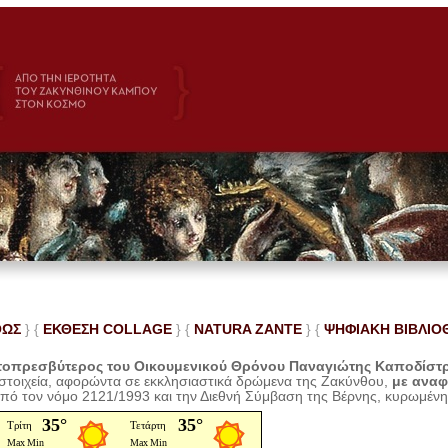
ΘΩΣ
} {
ΕΚΘΕΣΗ COLLAGE
}
{
NATURA ZANTE
} {
ΨΗΦΙΑΚΗ ΒΙΒΛΙΟ
οπρεσβύτερος του Οικουμενικού Θρόνου Παναγιώτης Καποδίστ
 στοιχεία, αφορώντα σε εκκλησιαστικά δρώμενα της Ζακύνθου,
με ανα
από τον νόμο 2121/1993 και την Διεθνή Σύμβαση της Βέρνης, κυρωμέν