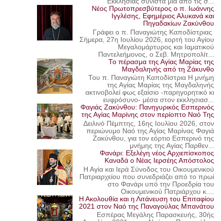
Εκκλησίας συνιστά μία από τις σ...
Νέος Πρωτοπρεσβύτερος ο π. Ιωάννης
Ιγγλέσης, Εφημέριος Αλυκανά και
Πηγαδακίων Ζακύνθου
Γράφει ο π. Παναγιώτης Καποδίστριας
Σήμερα, 27η Ιουλίου 2026, εορτή του Αγίου
Μεγαλομάρτυρος και Ιαματικού
Παντελεήμονος, ο Σεβ. Μητροπολίτ...
Το πέρασμα της Αγίας Μαρίας της
Μαγδαληνής από τη Ζάκυνθο
Του π. Παναγιώτη Καποδίστρια Η μνήμη
της Αγίας Μαρίας της Μαγδαληνής
ακτινοβολεί φως εξαίσιο -παρηγορητικό κι
ευφρόσυνο- μέσα στον εκκλησιασ...
Φαγιάς Ζακύνθου: Πανηγυρικός Εσπερινός
της Αγίας Μαρίνης στον περίοπτο Ναό Της
Δειλινό Πέμπτης, 16ης Ιουλίου 2026, στον
περιώνυμο Ναό της Αγίας Μαρίνας Φαγιά
Ζακύνθου, για τον εόρτιο Εσπερινό της
μνήμης της Αγίας Παρθεν...
Φανάρι: Εξελέγη νέος Αρχιεπίσκοπος
Καναδά ο Νέας Ιερσέης Απόστολος
Η Αγία και Ιερά Σύνοδος του Οικουμενικού
Πατριαρχείου που συνεδριάζει από το πρωί
στο Φανάρι υπό την Προεδρία του
Οικουμενικού Πατριάρχου κ....
Η Ακολουθία και η Λιτάνευση του Επιταφίου
2021 στον Ναό της Παναγούλας Μπανάτου
Εσπέρας Μεγάλης Παρασκευής, 30ής