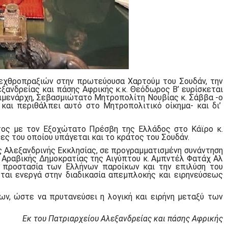
εχθροπραξιών στην πρωτεύουσα Χαρτούμ του Σουδάν, την
ξανδρείας και πάσης Αφρικής κ.κ. Θεόδωρος Β’ ευρίσκεται
οιμενάρχη, Σεβασμιώτατο Μητροπολίτη Νουβίας κ. Σάββα -ο
 και περιθάλπει αυτό στο Μητροπολιτικό οίκημα- και δι’
τος με τον Εξοχώτατο Πρέσβη της Ελλάδος στο Κάϊρο κ.
ς του οποίου υπάγεται και το κράτος του Σουδάν.
ς Αλεξανδρινής Εκκλησίας, σε προγραμματισμένη συνάντηση
 Αραβικής Δημοκρατίας της Αιγύπτου κ. Αμπντέλ Φατάχ Αλ
ην προστασία των Ελλήνων παροίκων και την επιλύση του
ται ενεργά στην διαδικασία απεμπλοκής και ειρηνεύσεως
ν, ώστε να πρυτανεύσει η λογική και ειρήνη μεταξύ των
Εκ του Πατριαρχείου Αλεξανδρείας και πάσης Αφρικής