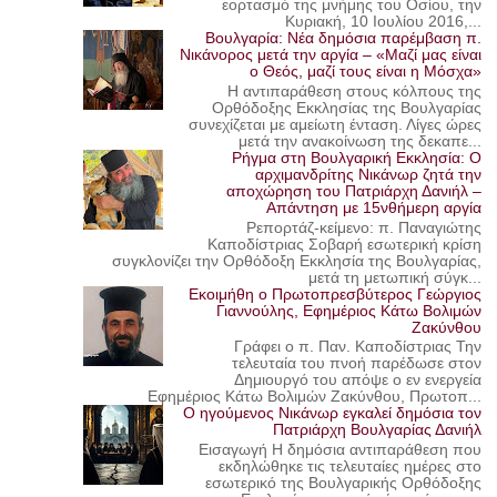
εορτασμό της μνήμης του Οσίου, την
Κυριακή, 10 Ιουλίου 2016,...
Βουλγαρία: Νέα δημόσια παρέμβαση π.
Νικάνορος μετά την αργία – «Μαζί μας είναι
ο Θεός, μαζί τους είναι η Μόσχα»
Η αντιπαράθεση στους κόλπους της
Ορθόδοξης Εκκλησίας της Βουλγαρίας
συνεχίζεται με αμείωτη ένταση. Λίγες ώρες
μετά την ανακοίνωση της δεκαπε...
Ρήγμα στη Βουλγαρική Εκκλησία: Ο
αρχιμανδρίτης Νικάνωρ ζητά την
αποχώρηση του Πατριάρχη Δανιήλ –
Απάντηση με 15νθήμερη αργία
Ρεπορτάζ-κείμενο: π. Παναγιώτης
Καποδίστριας Σοβαρή εσωτερική κρίση
συγκλονίζει την Ορθόδοξη Εκκλησία της Βουλγαρίας,
μετά τη μετωπική σύγκ...
Εκοιμήθη ο Πρωτοπρεσβύτερος Γεώργιος
Γιαννούλης, Εφημέριος Κάτω Βολιμών
Ζακύνθου
Γράφει ο π. Παν. Καποδίστριας Την
τελευταία του πνοή παρέδωσε στον
Δημιουργό του απόψε ο εν ενεργεία
Εφημέριος Κάτω Βολιμών Ζακύνθου, Πρωτοπ...
Ο ηγούμενος Νικάνωρ εγκαλεί δημόσια τον
Πατριάρχη Βουλγαρίας Δανιήλ
Εισαγωγή Η δημόσια αντιπαράθεση που
εκδηλώθηκε τις τελευταίες ημέρες στο
εσωτερικό της Βουλγαρικής Ορθόδοξης