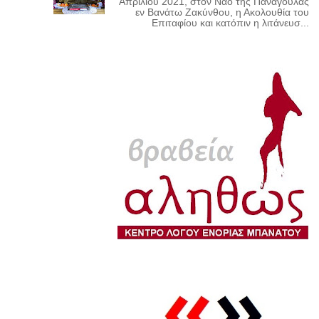
Απριλίου 2021, στον Ναό της Παναγούλας
εν Βανάτω Ζακύνθου, η Ακολουθία του
Επιταφίου και κατόπιν η λιτάνευσ...