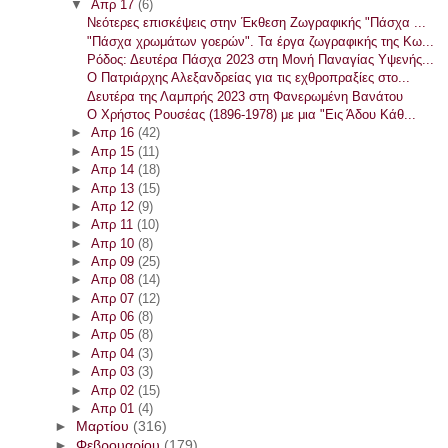
▼
Απρ 17
(6)
Νεότερες επισκέψεις στην Έκθεση Ζωγραφικής "Πάσχα ...
"Πάσχα χρωμάτων γοερών". Τα έργα ζωγραφικής της Κω...
Ρόδος: Δευτέρα Πάσχα 2023 στη Μονή Παναγίας Υψενής...
Ο Πατριάρχης Αλεξανδρείας για τις εχθροπραξίες στο...
Δευτέρα της Λαμπρής 2023 στη Φανερωμένη Βανάτου
Ο Χρήστος Ρουσέας (1896-1978) με μια "Εις Άδου Κάθ...
►
Απρ 16
(42)
►
Απρ 15
(11)
►
Απρ 14
(18)
►
Απρ 13
(15)
►
Απρ 12
(9)
►
Απρ 11
(10)
►
Απρ 10
(8)
►
Απρ 09
(25)
►
Απρ 08
(14)
►
Απρ 07
(12)
►
Απρ 06
(8)
►
Απρ 05
(8)
►
Απρ 04
(3)
►
Απρ 03
(3)
►
Απρ 02
(15)
►
Απρ 01
(4)
►
Μαρτίου
(316)
►
Φεβρουαρίου
(179)