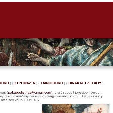
ΘΗΚΗ
} {
ΣΤΡΟΦΑΔΙΑ
} {
ΤΑΙΝΙΟΘΗΚΗ
} {
ΠΙΝΑΚΑΣ ΕΛΕ
ΓΧΟΥ
}
ριας
(
pakapodistrias@gmail.com
), υπεύθυνος Γραφείου Τύπου Ι.
φορά του συνδέσμου των αναδημοσιευόμενων
. Η
πνευματική
η από τον νόμο 100/1975.