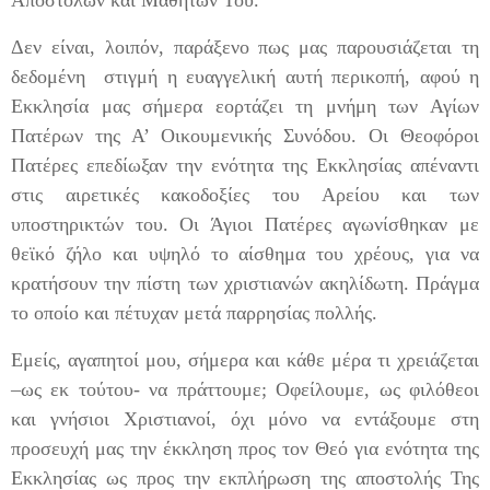
Αποστόλων και Μαθητών Του.
Δεν είναι, λοιπόν, παράξενο πως μας παρουσιάζεται τη
δεδομένη στιγμή η ευαγγελική αυτή περικοπή, αφού η
Εκκλησία μας σήμερα εορτάζει τη μνήμη των Αγίων
Πατέρων της Α’ Οικουμενικής Συνόδου. Οι Θεοφόροι
Πατέρες επεδίωξαν την ενότητα της Εκκλησίας απέναντι
στις αιρετικές κακοδοξίες του Αρείου και των
υποστηρικτών του. Οι Άγιοι Πατέρες αγωνίσθηκαν με
θεϊκό ζήλο και υψηλό το αίσθημα του χρέους, για να
κρατήσουν την πίστη των χριστιανών ακηλίδωτη. Πράγμα
το οποίο και πέτυχαν μετά παρρησίας πολλής.
Εμείς, αγαπητοί μου, σήμερα και κάθε μέρα τι χρειάζεται
–ως εκ τούτου- να πράττουμε; Οφείλουμε, ως φιλόθεοι
και γνήσιοι Χριστιανοί, όχι μόνο να εντάξουμε στη
προσευχή μας την έκκληση προς τον Θεό για ενότητα της
Εκκλησίας ως προς την εκπλήρωση της αποστολής Της