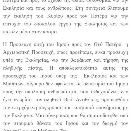
Πατέρα και προς το σχέδιο της Θείας Οικονομίας για την
Εκκλησία και τους ανθρώπους. Στη συνέχεια βλέπουμε
την έκκληση του Κυρίου προς τον Πατέρα για την
επιτυχία του δύσκολου έργου της Εκκλησίας και των
πιστών μέσα στον κόσμο.
Η Προσευχή αυτή του Ιησού προς τον Θεό Πατέρα, η
Αρχιερατική Προσευχή, όπως προείπαμε, είναι προσευχή
υπέρ της Εκκλησίας, για την θωράκιση και τήρηση της
αληθινής πίστης. Η αποκλειστικότητα αυτής της
προσευχής του Ιησού υπέρ της Εκκλησίας και των
Μαθητών, σίγουρα δεν οφείλεται σε αδιαφορία του Ιησού
προς την υπόλοιπη ανθρωπότητα, που ενδεχομένως δεν
έχει γνωρίσει τον αληθινό Θεό. Αντιθέτως, προϋποθέτει
την επερχόμενη σύγκρουση του κοσμικού φρονήματος με
την Εκκλησία. Μια σύγκρουση που θα σηματοδοτηθεί από
τον σταυρικό θάνατο του Ιησού και τον διωγμό τον