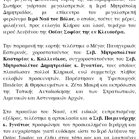
Σωτήρος γιόρτασε μεγαλοπρεπώς η Ιερά Μητρόπολη
Δημητριάδος, με επίκεντρο τον μεγαλοπρεπή
Ιερό Ναό του Βόλου
φερώνυμο
, ο οποίος, τούτες τις μέρες,
φιλοξενεί, προς ευλογία Κλήρου και λαού, τεμάχιο του
Οσίας Σοφίας της εν Κλεισούρα.
ιερού Λειψάνου της
Την παραμονή της εορτής τελέστηκε ο Μέγας Πανηγυρικός
Σεβ. Μητροπολίτου
Εσπερινός, χοροστατούντος του
Καστορίας κ. Καλλινίκου,
Σεβ.
συγχοροστατούντος του
Μητροπολίτου Δημητριάδος κ. Ιγνατίου,
τους οποίους
πλαισίωσαν πολλοί Κληρικοί, ενώ συμμετείχε πλήθος
ευλαβών προσκυνητών. Παρέστησαν η Υφυπουργός
Παιδείας & Θρησκευμάτων κ. Ζέτα Μακρή και εκπρόσωποι
της Τοπικής Αυτοδιοίκησης και των Στρατιωτικών,
Λιμενικών και Αστυνομικών Αρχών.
Στο προαύλιο του Ναού, επί ειδικώς ευπρεπισμένης
ο Σεβ. Ποιμενάρχης
εξέδρας, τελέστηκε η αρτοκλασία και
κ. Ιγνάτιος
προσφώνησε τον προσκεκλημένο Ιεράρχη και
τον ευχαρίστησε γιατί ευδόκησε ώστε το Ιερό Λείψανο της
Οσίας Σοφίας να έλθει στον τόπο μας και να λαμπρύνει