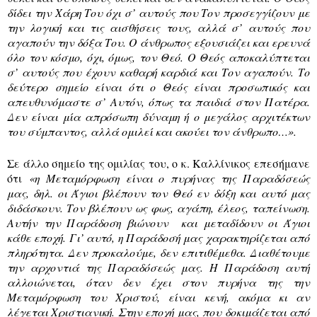
δίδει την Χάρη Του όχι σ’ αυτούς που Τον προσεγγίζουν με
την λογική και τις αισθήσεις τους, αλλά σ’ αυτούς που
αγαπούν την δόξα Του. Ο άνθρωπος εξουσιάζει και ερευνά
όλο τον κόσμο, όχι, όμως, τον Θεό. Ο Θεός αποκαλύπτεται
σ’ αυτούς που έχουν καθαρή καρδιά και Τον αγαπούν. Το
δεύτερο σημείο είναι ότι ο Θεός είναι προσωπικός και
απευθυνόμαστε σ’ Αυτόν, όπως τα παιδιά στον Πατέρα.
Δεν είναι μία απρόσωπη δύναμη ή ο μεγάλος αρχιτέκτων
του σύμπαντος, αλλά ομιλεί και ακούει τον άνθρωπο…».
Σε άλλο σημείο της ομιλίας του, ο κ. Καλλίνικος επεσήμανε
ότι
«η Μεταμόρφωση είναι ο πυρήνας της Παραδόσεώς
μας, δηλ. οι Άγιοι βλέπουν τον Θεό εν δόξη και αυτό μας
διδάσκουν. Τον βλέπουν ως φως, αγάπη, έλεος, ταπείνωση.
Αυτήν την Παράδοση βιώνουν και μεταδίδουν οι Άγιοι
κάθε εποχή. Γι’ αυτό, η Παράδοσή μας χαρακτηρίζεται από
πληρότητα. Δεν προκαλούμε, δεν επιτιθέμεθα. Διαθέτουμε
την αρχοντιά της Παραδόσεώς μας. Η Παράδοση αυτή
αλλοιώνεται, όταν δεν έχει στον πυρήνα της την
Μεταμόρφωση του Χριστού, είναι κενή, ακόμα κι αν
λέγεται Χριστιανική. Στην εποχή μας, που δοκιμάζεται από