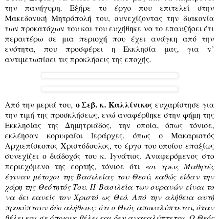
την πανήγυρη. Εξήρε το έργο που επιτελεί στην
Μακεδονική Μητρόπολή του, συνεχίζοντας την διακονία
των προκατόχων του και του ευχήθηκε να το επαυξήσει έτι
περαιτέρω σε μια περιοχή που έχει ανάγκη από την
ενότητα, που προσφέρει η Εκκλησία μας, για ν’
αντιμετωπίσει τις προκλήσεις της εποχής.
ο Σεβ. κ. Καλλίνικος
Από την μεριά του,
ευχαρίστησε για
την τιμή της προσκλήσεως, ενώ αναφέρθηκε στην φήμη της
Εκκλησίας της Δημητριάδος, την οποία, όπως τόνισε,
εκλέησαν κορυφαίοι Ιεράρχες, όπως ο Μακαριστός
Αρχιεπίσκοπος Χριστόδουλος, το έργο του οποίου επαξίως
συνεχίζει ο διάδοχός του κ. Ιγνάτιος. Αναφερόμενος στο
περιεχόμενο της εορτής, τόνισε ότι
«οι τρεις Μαθητές
έγιναν μέτοχοι της Βασιλείας του Θεού, καθώς είδαν την
χάρη της Θεότητός Του. Η Βασιλεία των ουρανών είναι το
να δει κανείς τον Χριστό ως Θεό. Από την αλήθεια αυτή
προκύπτουν δύο αλήθειες: ότι ο Θεός αποκαλύπτεται, όταν
θέλει και σε όποιους θέλει και δεν ανακαλύπτεται. Ο Θεός