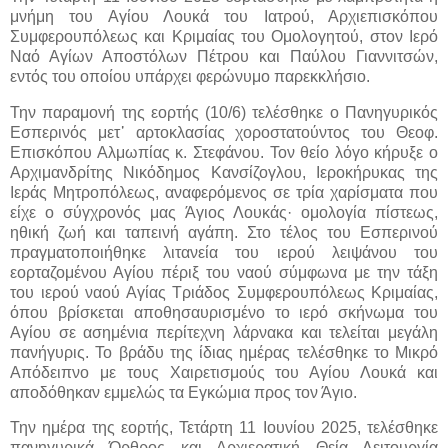
μνήμη του Αγίου Λουκά του Ιατρού, Αρχιεπισκόπου
Συμφερουπόλεως και Κριμαίας του Ομολογητού, στον Ιερό
Ναό Αγίων Αποστόλων Πέτρου και Παύλου Γιαννιτσών,
εντός του οποίου υπάρχει φερώνυμο παρεκκλήσιο.
Την παραμονή της εορτής (10/6) τελέσθηκε ο Πανηγυρικός
Εσπερινός μετ᾿ αρτοκλασίας χοροστατούντος του Θεοφ.
Επισκόπου Αλμωπίας κ. Στεφάνου. Τον θείο λόγο κήρυξε ο
Αρχιμανδρίτης Νικόδημος Κανσίζογλου, Ιεροκήρυκας της
Ιεράς Μητροπόλεως, αναφερόμενος σε τρία χαρίσματα που
είχε ο σύγχρονός μας Άγιος Λουκάς· ομολογία πίστεως,
ηθική ζωή και ταπεινή αγάπη. Στο τέλος του Εσπερινού
πραγματοποιήθηκε λιτανεία του ιερού λειψάνου του
εορταζομένου Αγίου πέριξ του ναού σύμφωνα με την τάξη
του ιερού ναού Αγίας Τριάδος Συμφερουπόλεως Κριμαίας,
όπου βρίσκεται αποθησαυρισμένο το ιερό σκήνωμα του
Αγίου σε ασημένια περίτεχνη λάρνακα και τελείται μεγάλη
πανήγυρις. Το βράδυ της ίδιας ημέρας τελέσθηκε το Μικρό
Απόδειπνο με τους Χαιρετισμούς του Αγίου Λουκά και
αποδόθηκαν εμμελώς τα Εγκώμια προς τον Άγιο.
Την ημέρα της εορτής, Τετάρτη 11 Ιουνίου 2025, τελέσθηκε
πανηγυρικά Όρθρος και Αρχιερατική Θεία Λειτουργία