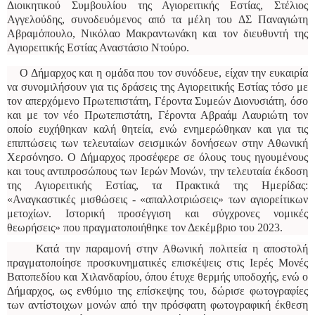
Διοικητικού Συμβουλίου της Αγιορειτικής Εστίας, Στέλιος
Αγγελούδης, συνοδευόμενος από τα μέλη του ΔΣ Παναγιώτη
Αβραμόπουλο, Νικόλαο Μακραντωνάκη και τον διευθυντή της
Αγιορειτικής Εστίας Αναστάσιο Ντούρο.
Ο Δήμαρχος και η ομάδα που τον συνόδευε, είχαν την ευκαιρία
να συνομιλήσουν για τις δράσεις της Αγιορειτικής Εστίας τόσο με
τον απερχόμενο Πρωτεπιστάτη, Γέροντα Συμεών Διονυσιάτη, όσο
και με τον νέο Πρωτεπιστάτη, Γέροντα Αβραάμ Λαυριώτη τον
οποίο ευχήθηκαν καλή θητεία, ενώ ενημερώθηκαν και για τις
επιπτώσεις των τελευταίων σεισμικών δονήσεων στην Αθωνική
Χερσόνησο. Ο Δήμαρχος προσέφερε σε όλους τους ηγουμένους
και τους αντιπροσώπους των Ιερών Μονών, την τελευταία έκδοση
της Αγιορειτικής Εστίας, τα Πρακτικά της Ημερίδας:
«Αναγκαστικές μισθώσεις - «απαλλοτριώσεις» των αγιορείτικων
μετοχίων. Ιστορική προσέγγιση και σύγχρονες νομικές
θεωρήσεις» που πραγματοποιήθηκε τον Δεκέμβριο του 2023.
Κατά την παραμονή στην Αθωνική πολιτεία η αποστολή
πραγματοποίησε προσκυνηματικές επισκέψεις στις Ιερές Μονές
Βατοπεδίου και Χιλανδαρίου, όπου έτυχε θερμής υποδοχής, ενώ ο
Δήμαρχος, ως ενθύμιο της επίσκεψης του, δώρισε φωτογραφίες
των αντίστοιχων μονών από την πρόσφατη φωτογραφική έκθεση