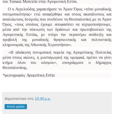
του Tomasz Mościcki στην Αγιορειτική Εστία.
Ο κ Αγγελούδης χαρακτήρισε το Άγιον Όρος «τόπο μοναδικής
πνευματικότητας» ενώ αναφέρθηκε και στους ακατάλυτους και
αναλοίωτους δεσμούς που συνδέουν τη Θεσσαλονίκη με το Άγιον
Όρος, «τους οποίους έχουμε αποφασίσει να ισχυροποιήσουμε,
μέσα από την πύκνωση των δράσεων και πρωτοβουλιών της
Αγιορειτικής Εστίας, με στόχο την περαιτέρω ανάδειξη και
προβολή της μοναδικής θρησκευτικής και πολιτιστικής
κληρονομιάς της Αθωνικής Χερσονήσου».
«Η αδιάκοπη πνευματική πορεία της Αγιορείτικης Πολιτείας
μέσα στους αιώνες, η μυσταγωγική της ομορφιά, πρέπει να γίνει
κτήμα όλου του κόσμου», υπογράμμισε ο δήμαρχος
Θεσσαλονίκης.
*φωτογραφίες Αγιορείτικη Εστία
Δημοσιεύτηκε στις
10:40 μ.μ.
Κοινή χρήση