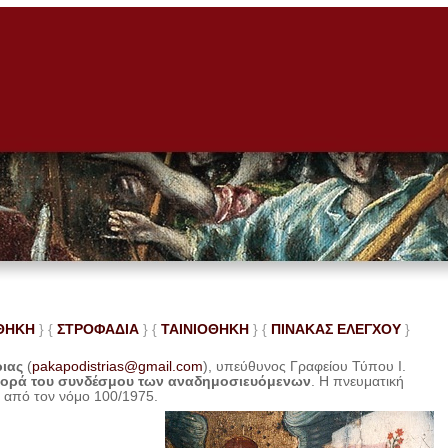
ΘΗΚΗ
} {
ΣΤΡΟΦΑΔΙΑ
} {
ΤΑΙΝΙΟΘΗΚΗ
} {
ΠΙΝΑΚΑΣ ΕΛΕ
ΓΧΟΥ
}
ριας
(
pakapodistrias@gmail.com
), υπεύθυνος Γραφείου Τύπου Ι.
φορά του συνδέσμου των αναδημοσιευόμενων
. Η
πνευματική
η από τον νόμο 100/1975.