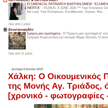
ORTHODOXY & ORTHOPRAXY
ECUMENICAL PATRIARCH BARTHOLOMEW: “ECUMEN
INERTIA”
-
VILNIUS, 8 JUNE 2026 *** Your Eminence Ginta
the Lord, Your Eminences, Excellencies, Graces, Rev...
Πριν από 1 μήνα
βουστροφηδόν
Σμύρνη μου αγαπημένη
-
Η *Σμύρνη μου αγαπημένη* είναι
Γρηγόρη Καραντινάκη και σενάριο Μιμής Ντενίση. Η ταινία
Πριν από 11 μήνες
Δευτέρα 9 Ιουνίου 2025
Χάλκη: Ο Οικουμενικός 
της Μονής Αγ. Τριάδος,
[χρονικό - φωτογραφίες -