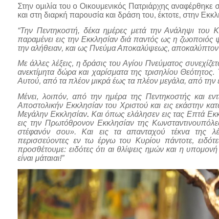
Στην ομιλία του ο Οικουμενικός Πατριάρχης αναφέρθηκε 
και στη διαρκή παρουσία και δράση του, έκτοτε, στην Εκκλ
“Την Πεντηκοστή, δέκα ημέρες μετά την Ανάληψι του Κ
παραμένει εις την Εκκλησίαν διά παντός ως η ζωοποιός 
την αλήθειαν, και ως Πνεύμα Αποκαλύψεως, αποκαλύπτον κ
Με άλλες λέξεις, η δράσις του Αγίου Πνεύματος συνεχίζετ
ανεκτίμητα δώρα και χαρίσματα της τρισηλίου Θεότητος. Τ
Αυτού, από τα πλέον μικρά έως τα πλέον μεγάλα, από την 
Μένει, λοιπόν, από την ημέρα της Πεντηκοστής και εντ
Αποστολικήν Εκκλησίαν του Χριστού και εις εκάστην κατ
Μεγάλην Εκκλησίαν
.
Και όπως ελάλησεν εις τας Επτά Εκκ
εις την Πρωτόθρονον Εκκλησίαν της Κωνσταντινουπόλεως 
στέφανόν σου». Και εις τα απανταχού τέκνα της λέγ
περισσεύοντες εν τω έργω του Κυρίου πάντοτε, ειδότ
προσθέτουμε: ειδότες ότι αι θλίψεις ημών και η υπομονή
είναι μάταιαι!”