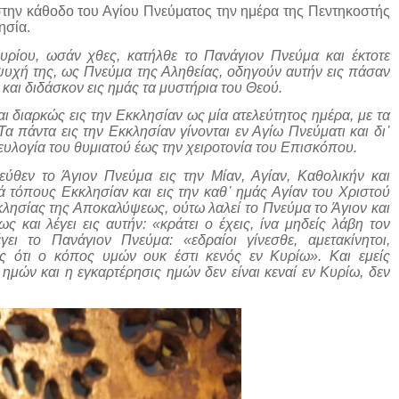
στην κάθοδο του Αγίου Πνεύματος την ημέρα της Πεντηκοστής
ησία.
υρίου, ωσάν χθες, κατήλθε το Πανάγιον Πνεύμα και έκτοτε
ψυχή της, ως Πνεύμα της Αληθείας, οδηγούν αυτήν εις πάσαν
αι διδάσκον εις ημάς τα μυστήρια του Θεού.
αι διαρκώς εις την Εκκλησίαν ως μία ατελεύτητος ημέρα, με τα
α πάντα εις την Εκκλησίαν γίνονται εν Αγίω Πνεύματι και δι᾽
ευλογία του θυμιατού έως την χειροτονία του Επισκόπου.
εύθεν το Άγιον Πνεύμα εις την Μίαν, Αγίαν, Καθολικήν και
ά τόπους Εκκλησίαν και εις την καθ᾽ ημάς Αγίαν του Χριστού
λησίας της Αποκαλύψεως, ούτω λαλεί το Πνεύμα το Άγιον και
και λέγει εις αυτήν: «κράτει ο έχεις, ίνα μηδείς λάβη τον
ει το Πανάγιον Πνεύμα: «εδραίοι γίνεσθε, αμετακίνητοι,
ες ότι ο κόπος υμών ουκ έστι κενός εν Κυρίω». Και εμείς
 ημών και η εγκαρτέρησις ημών δεν είναι κεναί εν Κυρίω, δεν