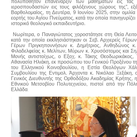
πολυπόθητον επανέναρξιν των μαθημάτων εις τας 
ιεροσπουδαστών εις τους φιλόξενους χώρους της”, εξ
Βαρθολομαίος, τη Δευτέρα, 9 Ιουνίου 2025, στην ομιλία
εορτής του Αγίου Πνεύματος, κατά την οποία πανηγυρίζει
ιστορικό θεολογικό εκπαιδευτήριο.
Νωρίτερα
, ο Παναγιώτατος χοροστάτησε στη Θεία Λειτο
κατά την οποία εκκλησιάστηκαν οι Σεβ. Αρχιερείς Γέρ
Γέρων Πριγκηποννήσων κ. Δημήτριος, Ανθηδώνος κ.
Φιλαδελφείας κ. Μελίτων, Μύρων κ. Χρυσόστομος και Σηλ
Μονής αντιστοίχως, ο Εξοχ. κ. Τάκης Θεοδωρικάκος,
Αθανασία Ηλιάκη, εκ προσώπου του Γενικού Προξένου της
του Ελληνικού Κοινοβουλίου, η Εστία Θεολόγων Χάλ
Συμβουλίου της Εντιμολ. Άρχοντα κ. Νικόλαο Ξεξάκη, 
Γενικός Διευθυντής της Ορθοδόξου Ακαδημίας Κρήτης, 
Εθνικού Μετσοβίου Πολυτεχνείου, πιστοί από την Πό
Ελλάδα
.