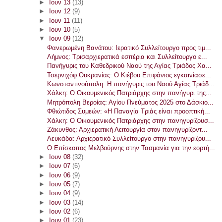
►
Ιουν 13
(13)
►
Ιουν 12
(9)
►
Ιουν 11
(11)
►
Ιουν 10
(5)
▼
Ιουν 09
(12)
Φανερωμένη Βανάτου: Ιερατικό Συλλείτουργο προς τιμ...
Λήμνος: Τρισαρχιερατικά εσπέρια και Συλλείτουργο ε...
Πανήγυρις του Καθεδρικού Ναού της Αγίας Τριάδος Χα...
Τσερνιχόφ Ουκρανίας: Ο Κιέβου Επιφάνιος εγκαινίασε...
Κωνσταντινούπολη: Η πανήγυρις του Ναού Αγίας Τριάδ...
Χάλκη: Ο Οικουμενικός Πατριάρχης στην πανήγυρι της...
Μητρόπολη Βεροίας: Αγίου Πνεύματος 2025 στο Δάσκιο...
Φθιώτιδος Συμεών: «Η Παναγία Τριάς είναι προοπτική...
Χάλκη: Ο Οικουμενικός Πατριάρχης στην πανηγυρίζουσ...
Ζάκυνθος: Αρχιερατική Λειτουργία στον πανηγυρίζοντ...
Λευκάδα: Αρχιερατικό Συλλείτουργο στην πανηγυρίζου...
Ο Επίσκοπος Μελβούρνης στην Τασμανία για την εορτή...
►
Ιουν 08
(32)
►
Ιουν 07
(6)
►
Ιουν 06
(9)
►
Ιουν 05
(7)
►
Ιουν 04
(9)
►
Ιουν 03
(14)
►
Ιουν 02
(6)
►
Ιουν 01
(23)