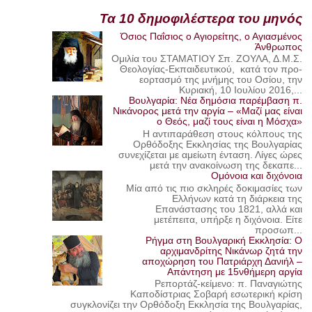
Τα 10 δημοφιλέστερα του μηνός
Όσιος Παΐσιος ο Αγιορείτης, ο Αγιασμένος
Άνθρωπος
Ομιλία του ΣΤΑΜΑΤΙΟΥ Σπ. ΖΟΥΛΑ, Δ.Μ.Σ.
Θεολογίας-Εκπαιδευτικού, κατά τον προ-
εορτασμό της μνήμης του Οσίου, την
Κυριακή, 10 Ιουλίου 2016,...
Βουλγαρία: Νέα δημόσια παρέμβαση π.
Νικάνορος μετά την αργία – «Μαζί μας είναι
ο Θεός, μαζί τους είναι η Μόσχα»
Η αντιπαράθεση στους κόλπους της
Ορθόδοξης Εκκλησίας της Βουλγαρίας
συνεχίζεται με αμείωτη ένταση. Λίγες ώρες
μετά την ανακοίνωση της δεκαπε...
Ομόνοια και διχόνοια
Μία από τις πιο σκληρές δοκιμασίες των
Ελλήνων κατά τη διάρκεια της
Επανάστασης του 1821, αλλά και
μετέπειτα, υπήρξε η διχόνοια. Είτε
προσωπ...
Ρήγμα στη Βουλγαρική Εκκλησία: Ο
αρχιμανδρίτης Νικάνωρ ζητά την
αποχώρηση του Πατριάρχη Δανιήλ –
Απάντηση με 15νθήμερη αργία
Ρεπορτάζ-κείμενο: π. Παναγιώτης
Καποδίστριας Σοβαρή εσωτερική κρίση
συγκλονίζει την Ορθόδοξη Εκκλησία της Βουλγαρίας,