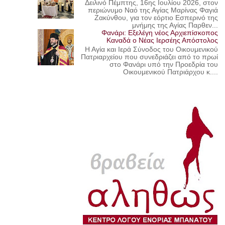
Δειλινό Πέμπτης, 16ης Ιουλίου 2026, στον
περιώνυμο Ναό της Αγίας Μαρίνας Φαγιά
Ζακύνθου, για τον εόρτιο Εσπερινό της
μνήμης της Αγίας Παρθεν...
Φανάρι: Εξελέγη νέος Αρχιεπίσκοπος
Καναδά ο Νέας Ιερσέης Απόστολος
Η Αγία και Ιερά Σύνοδος του Οικουμενικού
Πατριαρχείου που συνεδριάζει από το πρωί
στο Φανάρι υπό την Προεδρία του
Οικουμενικού Πατριάρχου κ....