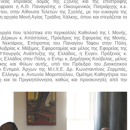
νέας κτιριακάς δομάς της Σχολής και της επιστροφής
έφρασε η Α.Θ. Παναγιότης ο Οικουμενικός Πατριάρχης κ.κ.
 του, στην Αίθουσα Τελετών της Σχολής, με την ευκαιρία της
 η αρχαία Μονή Αγίας Τριάδος Χάλκης, όπου και στεγάζεται το
υργία που τελέστηκε στο περικαλλές Καθολικό της Ι. Μονής,
ων Δέρκων κ. Απόστολος, Πρόεδρος της Εφορείας της Μονής,
 Νεκτάριος, Επίτροπος του Παναγίου Τάφου στην Πόλη,
υβρίας κ. Μάξιμος, Εφοροταμίας και μέλος της Εφορείας της
 Υπουργός Ανάπτυξης της Ελλάδος, η Ευγεν. Πρόξενος κ.
 Ελλάδος στην Πόλη, ο Εντιμ. κ. Δημήτριος Κούβελας, μέλος
κης και Φίλων αυτής, υπό τον Πρόεδρο του Διοικητικού
ο Εντιμολ. Άρχων της Μ.τ.Χ.Ε. Δρ. Κωνσταντίνος Ζορμπάς,
η Ελλογιμ. κ. Αντωνία Μοροπούλου, Ομότιμη Καθηγήτρια του
λη και τα Πριγκηπόννησα, καθώς και προσκυνητές από την