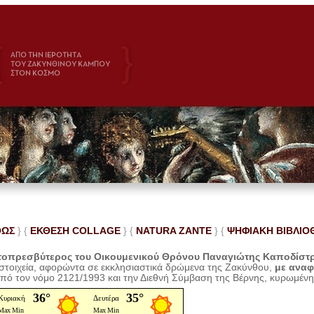
ΘΩΣ
} {
ΕΚΘΕΣΗ COLLAGE
}
{
NATURA ZANTE
} {
ΨΗΦΙΑΚΗ ΒΙΒΛΙΟ
οπρεσβύτερος του Οικουμενικού Θρόνου Παναγιώτης Καποδίστ
 στοιχεία, αφορώντα σε εκκλησιαστικά δρώμενα της Ζακύνθου,
με ανα
από τον νόμο 2121/1993 και την Διεθνή Σύμβαση της Βέρνης, κυρωμέν