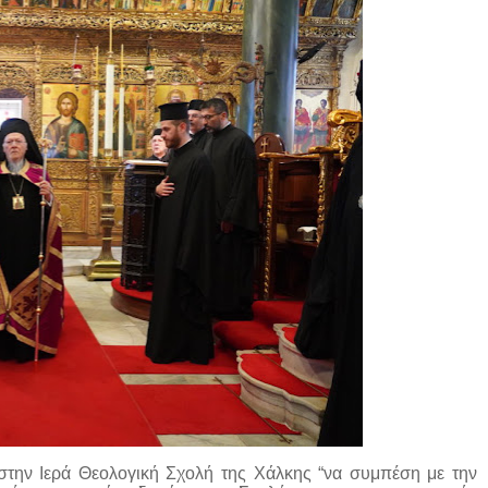
στην Ιερά Θεολογική Σχολή της Χάλκης “να συμπέση με την