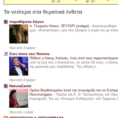
Τα νεότερα στα θεματικά ένθετα
παραθέματα λόγου
π. Γεωργίου Λέκκα: ΖΕΥΓΑΡΙ (ποίημα)
-
Διασταυρώθηκα α
χέρι. «Καλησπέρα», μου λέει άξαφνα η κυρία και με κοίτ
Πριν από 3 ημέρες
Στον ίσκιο του Ήσκιου
Πέθανε ο Λάκης Χαλκιάς, ένας από τους σημαντικότερο
από τη ζωή στις 2 Αυγούστου, σε ηλικία 82 ετών, ο Λάκ
της μουσικής μας παράδοσης. Την είδηση γ...
Πριν από 4 ημέρες
NaturaZante
Ομιλία Βαρθολομαίου κατά την ανακήρυξή του σε Επίτιμ
Πανεπιστημίου
-
*Ὁμιλία τῆς Α. Θ. Παναγιότητος τοῦ Οἰκ
ἀνακήρυξίν Του εἰς «Ἐπίτιμον Καθηγητήν» τοῦ Τμήματος 
Πριν από 1 μήνα