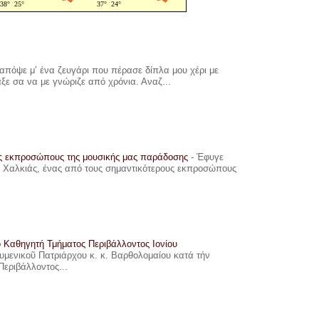
πόψε μ’ ένα ζευγάρι που πέρασε δίπλα μου χέρι με
αξε σα να με γνώριζε από χρόνια. Αναζ...
υς εκπροσώπους της μουσικής μας παράδοσης
-
Έφυγε
ης Χαλκιάς, ένας από τους σημαντικότερους εκπροσώπους
ο Καθηγητή Τμήματος Περιβάλλοντος Ιονίου
ουμενικοῦ Πατριάρχου κ. κ. Βαρθολομαίου κατά τήν
Περιβάλλοντος...