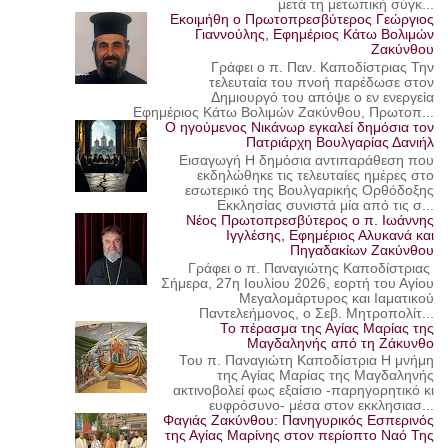
μετά τη μετωπική σύγκ...
Εκοιμήθη ο Πρωτοπρεσβύτερος Γεώργιος
Γιαννούλης, Εφημέριος Κάτω Βολιμών
Ζακύνθου
Γράφει ο π. Παν. Καποδίστριας Την
τελευταία του πνοή παρέδωσε στον
Δημιουργό του απόψε ο εν ενεργεία
Εφημέριος Κάτω Βολιμών Ζακύνθου, Πρωτοπ...
Ο ηγούμενος Νικάνωρ εγκαλεί δημόσια τον
Πατριάρχη Βουλγαρίας Δανιήλ
Εισαγωγή Η δημόσια αντιπαράθεση που
εκδηλώθηκε τις τελευταίες ημέρες στο
εσωτερικό της Βουλγαρικής Ορθόδοξης
Εκκλησίας συνιστά μία από τις σ...
Νέος Πρωτοπρεσβύτερος ο π. Ιωάννης
Ιγγλέσης, Εφημέριος Αλυκανά και
Πηγαδακίων Ζακύνθου
Γράφει ο π. Παναγιώτης Καποδίστριας
Σήμερα, 27η Ιουλίου 2026, εορτή του Αγίου
Μεγαλομάρτυρος και Ιαματικού
Παντελεήμονος, ο Σεβ. Μητροπολίτ...
Το πέρασμα της Αγίας Μαρίας της
Μαγδαληνής από τη Ζάκυνθο
Του π. Παναγιώτη Καποδίστρια Η μνήμη
της Αγίας Μαρίας της Μαγδαληνής
ακτινοβολεί φως εξαίσιο -παρηγορητικό κι
ευφρόσυνο- μέσα στον εκκλησιασ...
Φαγιάς Ζακύνθου: Πανηγυρικός Εσπερινός
της Αγίας Μαρίνης στον περίοπτο Ναό Της