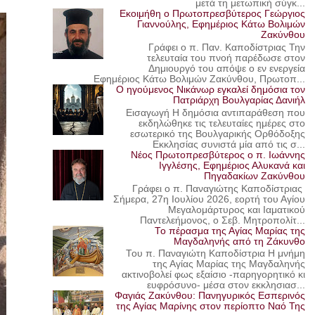
μετά τη μετωπική σύγκ...
Εκοιμήθη ο Πρωτοπρεσβύτερος Γεώργιος
Γιαννούλης, Εφημέριος Κάτω Βολιμών
Ζακύνθου
Γράφει ο π. Παν. Καποδίστριας Την
τελευταία του πνοή παρέδωσε στον
Δημιουργό του απόψε ο εν ενεργεία
Εφημέριος Κάτω Βολιμών Ζακύνθου, Πρωτοπ...
Ο ηγούμενος Νικάνωρ εγκαλεί δημόσια τον
Πατριάρχη Βουλγαρίας Δανιήλ
Εισαγωγή Η δημόσια αντιπαράθεση που
εκδηλώθηκε τις τελευταίες ημέρες στο
εσωτερικό της Βουλγαρικής Ορθόδοξης
Εκκλησίας συνιστά μία από τις σ...
Νέος Πρωτοπρεσβύτερος ο π. Ιωάννης
Ιγγλέσης, Εφημέριος Αλυκανά και
Πηγαδακίων Ζακύνθου
Γράφει ο π. Παναγιώτης Καποδίστριας
Σήμερα, 27η Ιουλίου 2026, εορτή του Αγίου
Μεγαλομάρτυρος και Ιαματικού
Παντελεήμονος, ο Σεβ. Μητροπολίτ...
Το πέρασμα της Αγίας Μαρίας της
Μαγδαληνής από τη Ζάκυνθο
Του π. Παναγιώτη Καποδίστρια Η μνήμη
της Αγίας Μαρίας της Μαγδαληνής
ακτινοβολεί φως εξαίσιο -παρηγορητικό κι
ευφρόσυνο- μέσα στον εκκλησιασ...
Φαγιάς Ζακύνθου: Πανηγυρικός Εσπερινός
της Αγίας Μαρίνης στον περίοπτο Ναό Της