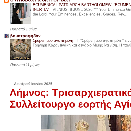
ORTHODOXY & ORTHOPRAXY
ECUMENICAL PATRIARCH BARTHOLOMEW: “ECUMEN
INERTIA”
-
VILNIUS, 8 JUNE 2026 *** Your Eminence Ginta
the Lord, Your Eminences, Excellencies, Graces, Rev...
Πριν από 1 μήνα
βουστροφηδόν
Σμύρνη μου αγαπημένη
-
Η *Σμύρνη μου αγαπημένη* είναι
Γρηγόρη Καραντινάκη και σενάριο Μιμής Ντενίση. Η ταινία
Πριν από 11 μήνες
Δευτέρα 9 Ιουνίου 2025
Λήμνος: Τρισαρχιερατικ
Συλλείτουργο εορτής Αγ