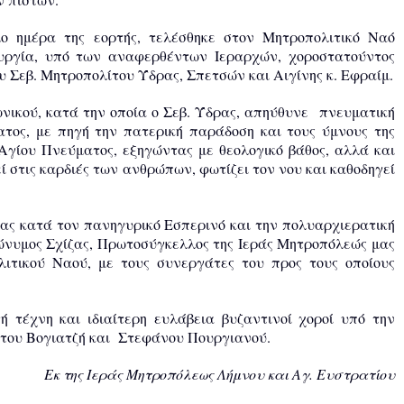
μο ημέρα της εορτής, τελέσθηκε στον Μητροπολιτικό Ναό
ουργία, υπό των αναφερθέντων Ιεραρχών, χοροστατούντος
υ Σεβ. Μητροπολίτου Ύδρας, Σπετσών και Αιγίνης κ. Εφραίμ.
νικού, κατά την οποία ο Σεβ. Ύδρας, απηύθυνε πνευματική
ατος, με πηγή την πατερική παράδοση και τους ύμνους της
Αγίου Πνεύματος, εξηγώντας με θεολογικό βάθος, αλλά και
ί στις καρδιές των ανθρώπων, φωτίζει τον νου και καθοδηγεί
ξίας κατά τον πανηγυρικό Εσπερινό και την πολυαρχιερατική
ρώνυμος Σχίζας, Πρωτοσύγκελλος της Ιεράς Μητροπόλεώς μας
λιτικού Ναού, με τους συνεργάτες του προς τους οποίους
ή τέχνη και ιδιαίτερη ευλάβεια βυζαντινοί χοροί υπό την
του Βογιατζή και Στεφάνου Πουργιανού.
Εκ της Ιεράς Μητροπόλεως Λήμνου και Αγ. Ευστρατίου