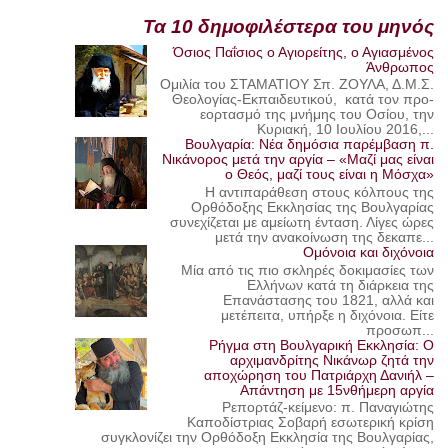
Τα 10 δημοφιλέστερα του μηνός
Όσιος Παΐσιος ο Αγιορείτης, ο Αγιασμένος
Άνθρωπος
Ομιλία του ΣΤΑΜΑΤΙΟΥ Σπ. ΖΟΥΛΑ, Δ.Μ.Σ.
Θεολογίας-Εκπαιδευτικού, κατά τον προ-
εορτασμό της μνήμης του Οσίου, την
Κυριακή, 10 Ιουλίου 2016,...
Βουλγαρία: Νέα δημόσια παρέμβαση π.
Νικάνορος μετά την αργία – «Μαζί μας είναι
ο Θεός, μαζί τους είναι η Μόσχα»
Η αντιπαράθεση στους κόλπους της
Ορθόδοξης Εκκλησίας της Βουλγαρίας
συνεχίζεται με αμείωτη ένταση. Λίγες ώρες
μετά την ανακοίνωση της δεκαπε...
Ομόνοια και διχόνοια
Μία από τις πιο σκληρές δοκιμασίες των
Ελλήνων κατά τη διάρκεια της
Επανάστασης του 1821, αλλά και
μετέπειτα, υπήρξε η διχόνοια. Είτε
προσωπ...
Ρήγμα στη Βουλγαρική Εκκλησία: Ο
αρχιμανδρίτης Νικάνωρ ζητά την
αποχώρηση του Πατριάρχη Δανιήλ –
Απάντηση με 15νθήμερη αργία
Ρεπορτάζ-κείμενο: π. Παναγιώτης
Καποδίστριας Σοβαρή εσωτερική κρίση
συγκλονίζει την Ορθόδοξη Εκκλησία της Βουλγαρίας,