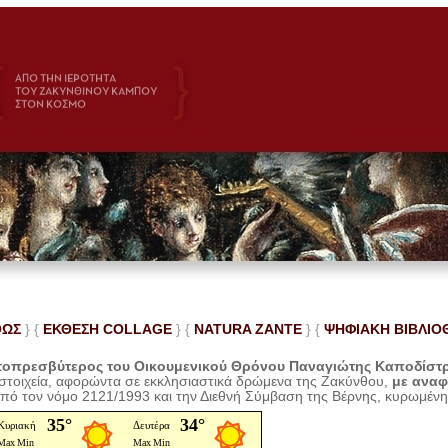
ΘΩΣ
} {
ΕΚΘΕΣΗ COLLAGE
}
{
NATURA ZANTE
} {
ΨΗΦΙΑΚΗ ΒΙΒΛΙΟ
οπρεσβύτερος του Οικουμενικού Θρόνου Παναγιώτης Καποδίστ
 στοιχεία, αφορώντα σε εκκλησιαστικά δρώμενα της Ζακύνθου,
με ανα
από τον νόμο 2121/1993 και την Διεθνή Σύμβαση της Βέρνης, κυρωμέν