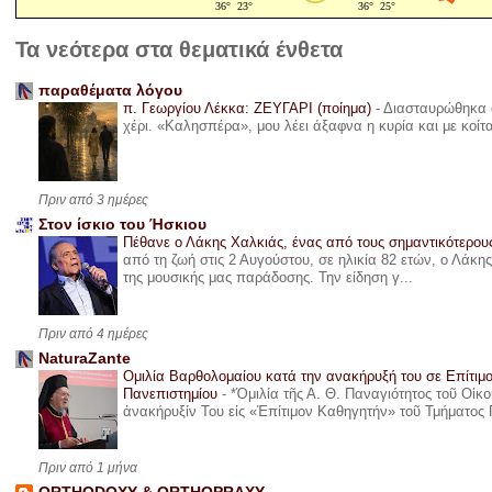
Τα νεότερα στα θεματικά ένθετα
παραθέματα λόγου
π. Γεωργίου Λέκκα: ΖΕΥΓΑΡΙ (ποίημα)
-
Διασταυρώθηκα α
χέρι. «Καλησπέρα», μου λέει άξαφνα η κυρία και με κοίτ
Πριν από 3 ημέρες
Στον ίσκιο του Ήσκιου
Πέθανε ο Λάκης Χαλκιάς, ένας από τους σημαντικότερο
από τη ζωή στις 2 Αυγούστου, σε ηλικία 82 ετών, ο Λάκ
της μουσικής μας παράδοσης. Την είδηση γ...
Πριν από 4 ημέρες
NaturaZante
Ομιλία Βαρθολομαίου κατά την ανακήρυξή του σε Επίτιμ
Πανεπιστημίου
-
*Ὁμιλία τῆς Α. Θ. Παναγιότητος τοῦ Οἰκ
ἀνακήρυξίν Του εἰς «Ἐπίτιμον Καθηγητήν» τοῦ Τμήματος 
Πριν από 1 μήνα