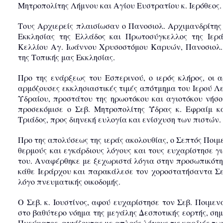
Μητροπολίτης Λήμνου και Αγίου Ευστρατίου κ. Ιερόθεος.
Τους Αρχιερείς πλαισίωσαν ο Πανοσιολ. Αρχιμανδρίτης
Εκκλησίας της Ελλάδος και Πρωτοσύγκελλος της Ιερ
Κελλίου Αγ. Ιωάννου Χρυσοστόμου Καρυών, Πανοσιολ. 
της Τοπικής μας Εκκλησίας.
Προ της ενάρξεως του Εσπερινού, ο ιερός κλήρος, οι 
αρμόζουσες εκκλησιαστικές τιμές απότμημα του Ιερού 
Υδραίου, προστάτου της ηρωοτόκου και αγιοτόκου νήσο
προσεκόμισε ο Σεβ. Μητροπολίτης Ύδρας κ. Εφραίμ κ
Τριάδος, προς διηνεκή ευλογία και ενίσχυση των πιστών.
Προ της απολύσεως της ιεράς ακολουθίας, ο Σεπτός Ποι
θερμούς και εγκάρδιους λόγους και τους ευχαρίστησε 
του. Αναφέρθηκε με ξεχωριστά λόγια στην προσωπικότη
κάθε Ιεράρχου και παρακάλεσε τον χοροστατήσαντα Σε
λόγο πνευματικής οικοδομής.
Ο Σεβ. κ. Ιουστίνος, αφού ευχαρίστησε τον Σεβ. Ποιμε
στο βαθύτερο νόημα της μεγάλης Δεσποτικής εορτής, σ
Πνεύματος, αγγίζοντας με απλούς λόγους τις καρδιές τω