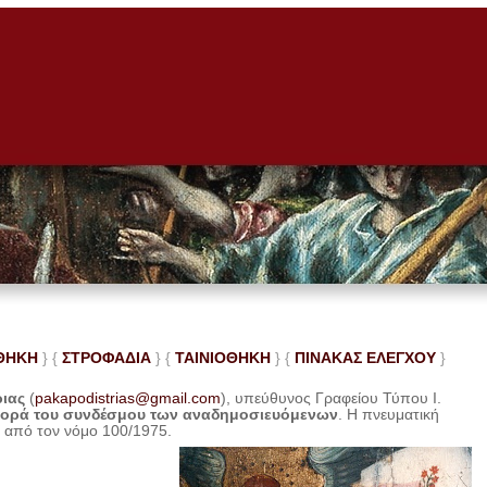
ΘΗΚΗ
} {
ΣΤΡΟΦΑΔΙΑ
} {
ΤΑΙΝΙΟΘΗΚΗ
} {
ΠΙΝΑΚΑΣ ΕΛΕ
ΓΧΟΥ
}
ριας
(
pakapodistrias@gmail.com
), υπεύθυνος Γραφείου Τύπου Ι.
φορά του συνδέσμου των αναδημοσιευόμενων
. Η
πνευματική
η από τον νόμο 100/1975.