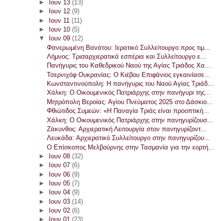
►
Ιουν 13
(13)
►
Ιουν 12
(9)
►
Ιουν 11
(11)
►
Ιουν 10
(5)
▼
Ιουν 09
(12)
Φανερωμένη Βανάτου: Ιερατικό Συλλείτουργο προς τιμ...
Λήμνος: Τρισαρχιερατικά εσπέρια και Συλλείτουργο ε...
Πανήγυρις του Καθεδρικού Ναού της Αγίας Τριάδος Χα...
Τσερνιχόφ Ουκρανίας: Ο Κιέβου Επιφάνιος εγκαινίασε...
Κωνσταντινούπολη: Η πανήγυρις του Ναού Αγίας Τριάδ...
Χάλκη: Ο Οικουμενικός Πατριάρχης στην πανήγυρι της...
Μητρόπολη Βεροίας: Αγίου Πνεύματος 2025 στο Δάσκιο...
Φθιώτιδος Συμεών: «Η Παναγία Τριάς είναι προοπτική...
Χάλκη: Ο Οικουμενικός Πατριάρχης στην πανηγυρίζουσ...
Ζάκυνθος: Αρχιερατική Λειτουργία στον πανηγυρίζοντ...
Λευκάδα: Αρχιερατικό Συλλείτουργο στην πανηγυρίζου...
Ο Επίσκοπος Μελβούρνης στην Τασμανία για την εορτή...
►
Ιουν 08
(32)
►
Ιουν 07
(6)
►
Ιουν 06
(9)
►
Ιουν 05
(7)
►
Ιουν 04
(9)
►
Ιουν 03
(14)
►
Ιουν 02
(6)
►
Ιουν 01
(23)