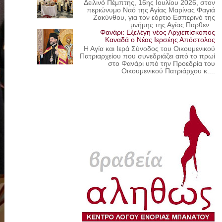
Δειλινό Πέμπτης, 16ης Ιουλίου 2026, στον
περιώνυμο Ναό της Αγίας Μαρίνας Φαγιά
Ζακύνθου, για τον εόρτιο Εσπερινό της
μνήμης της Αγίας Παρθεν...
Φανάρι: Εξελέγη νέος Αρχιεπίσκοπος
Καναδά ο Νέας Ιερσέης Απόστολος
Η Αγία και Ιερά Σύνοδος του Οικουμενικού
Πατριαρχείου που συνεδριάζει από το πρωί
στο Φανάρι υπό την Προεδρία του
Οικουμενικού Πατριάρχου κ....