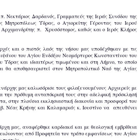
 π. Νεκτάριος Δαρδανός, Γραμματεύς της Ιεράς Συνόδου της
άς Μητροπόλεως Ύδρας, ο Αγιορείτης Γέροντας του Ιερού
Αρχιμανδρίτης π. Χρυσόστομος, καθώς και ο Ιερός Κλήρος
αρχές και ο πιστός λαός της νήσου μας υποδέχθηκαν με τις
Λειψάνου του Αγίου Ενδόξου Νεομάρτυρος Κωνσταντίνου του
υ Ύδρας και ιδιαιτέρως τιμωμένου και στη Λήμνο, το οποίο
αι θα αποθησαυριστεί στον Μητροπολιτικό Ναό της Αγίας
μενάρχης μας καλωσόρισε τους φιλοξενουμένους Αρχιερείς με
για την πρόθυμη ανταπόκρισή τους στην αδελφική πρόσκλησή
τα, στην πλούσια εκκλησιαστική διακονία και προσφορά του
β. Νέας Κρήνης και Καλαμαριάς κ. Ιουστίνο να απευθύνει
νάρχη μας, αναφέρθηκε καρδιακά και με θεολογική εμβρίθεια
ημειώνοντας από Προφητεία τον τρόπο εμφανίσεως του Αγίου
ν πιστών.