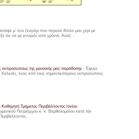
πόψε μ’ ένα ζευγάρι που πέρασε δίπλα μου χέρι με
αξε σα να με γνώριζε από χρόνια. Αναζ...
υς εκπροσώπους της μουσικής μας παράδοσης
-
Έφυγε
ης Χαλκιάς, ένας από τους σημαντικότερους εκπροσώπους
ο Καθηγητή Τμήματος Περιβάλλοντος Ιονίου
ουμενικοῦ Πατριάρχου κ. κ. Βαρθολομαίου κατά τήν
Περιβάλλοντος...