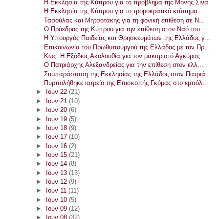
Η Εκκλησία της Κύπρου για το πρόβλημα της Μονής Σινά
Η Εκκλησία της Κύπρου για το τρομοκρατικό κτύπημα ...
Τασούλας και Μητσοτάκης για τη φονική επίθεση σε Ν...
Ο Πρόεδρος της Κύπρου για την επίθεση στον Ναό του...
Η Υπουργός Παιδείας και Θρησκευμάτων της Ελλάδος γ...
Επικοινωνία του Πρωθυπουργού της Ελλάδος με τον Πρ...
Κως: Η Εξόδιος Ακολουθία για τον μακαριστό Αγκύρας...
Ο Πατριάρχης Αλεξανδρείας για την επίθεση στον ελλ...
Συμπαράσταση της Εκκλησίας της Ελλάδος στον Πατριά...
Πυρπολήθηκε ιατρείο της Επισκοπής Γκόμας στο εμπόλ...
►
Ιουν 22
(21)
►
Ιουν 21
(10)
►
Ιουν 20
(6)
►
Ιουν 19
(5)
►
Ιουν 18
(9)
►
Ιουν 17
(10)
►
Ιουν 16
(2)
►
Ιουν 15
(21)
►
Ιουν 14
(8)
►
Ιουν 13
(13)
►
Ιουν 12
(9)
►
Ιουν 11
(11)
►
Ιουν 10
(5)
►
Ιουν 09
(12)
►
Ιουν 08
(32)