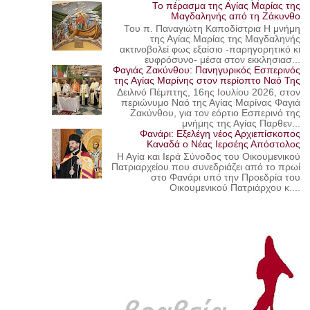
Το πέρασμα της Αγίας Μαρίας της
Μαγδαληνής από τη Ζάκυνθο
Του π. Παναγιώτη Καποδίστρια Η μνήμη
της Αγίας Μαρίας της Μαγδαληνής
ακτινοβολεί φως εξαίσιο -παρηγορητικό κι
ευφρόσυνο- μέσα στον εκκλησιασ...
Φαγιάς Ζακύνθου: Πανηγυρικός Εσπερινός
της Αγίας Μαρίνης στον περίοπτο Ναό Της
Δειλινό Πέμπτης, 16ης Ιουλίου 2026, στον
περιώνυμο Ναό της Αγίας Μαρίνας Φαγιά
Ζακύνθου, για τον εόρτιο Εσπερινό της
μνήμης της Αγίας Παρθεν...
Φανάρι: Εξελέγη νέος Αρχιεπίσκοπος
Καναδά ο Νέας Ιερσέης Απόστολος
Η Αγία και Ιερά Σύνοδος του Οικουμενικού
Πατριαρχείου που συνεδριάζει από το πρωί
στο Φανάρι υπό την Προεδρία του
Οικουμενικού Πατριάρχου κ....