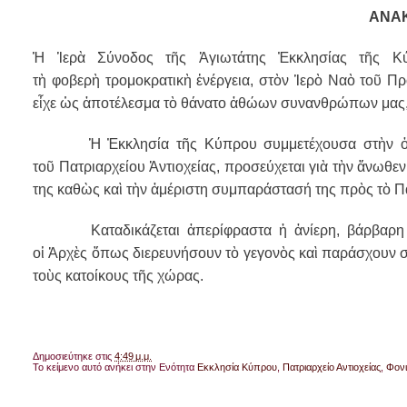
ΑΝΑ
Ἡ
Ἱ
ερ
ὰ
Σύνοδος τ
ῆ
ς
Ἁ
γιωτάτης
Ἐ
κκλησίας τ
ῆ
ς Κ
τ
ὴ
φοβερ
ὴ
τρομοκρατικ
ὴ
ἐ
νέργεια, στ
ὸ
ν
Ἱ
ερ
ὸ
Να
ὸ
το
ῦ
Πρ
ε
ἶ
χε
ὡ
ς
ἀ
ποτέλεσμα τ
ὸ
θάνατο
ἀ
θώων συνανθρώπων μας
Ἡ
Ἐ
κκλησία τ
ῆ
ς Κύπρου συμμετέχουσα στ
ὴ
ν
το
ῦ
Πατριαρχείου
Ἀ
ντιοχείας, προσεύχεται γι
ὰ
τ
ὴ
ν
ἄ
νωθεν
της καθ
ὼ
ς κα
ὶ
τ
ὴ
ν
ἀ
μέριστη συμπαράστασή της πρ
ὸ
ς τ
ὸ
Πα
Καταδικάζεται
ἀ
περίφραστα
ἡ
ἀ
νίερη, βάρβαρη
ο
ἱ
Ἀ
ρχ
ὲ
ς
ὅ
πως διερευνήσουν τ
ὸ
γεγον
ὸ
ς κα
ὶ
παράσχουν σ
το
ὺ
ς κατοίκους τ
ῆ
ς χώρας.
Δημοσιεύτηκε στις
4:49 μ.μ.
Το κείμενο αυτό ανήκει στην Ενότητα
Εκκλησία Κύπρου
,
Πατριαρχείο Αντιοχείας
,
Φονι