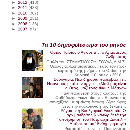
►
2012
(413)
►
2011
(438)
►
2010
(307)
►
2009
(231)
►
2008
(138)
►
2007
(87)
Τα 10 δημοφιλέστερα του μηνός
Όσιος Παΐσιος ο Αγιορείτης, ο Αγιασμένος
Άνθρωπος
Ομιλία του ΣΤΑΜΑΤΙΟΥ Σπ. ΖΟΥΛΑ, Δ.Μ.Σ.
Θεολογίας-Εκπαιδευτικού, κατά τον προ-
εορτασμό της μνήμης του Οσίου, την
Κυριακή, 10 Ιουλίου 2016,...
Βουλγαρία: Νέα δημόσια παρέμβαση π.
Νικάνορος μετά την αργία – «Μαζί μας είναι
ο Θεός, μαζί τους είναι η Μόσχα»
Η αντιπαράθεση στους κόλπους της
Ορθόδοξης Εκκλησίας της Βουλγαρίας
συνεχίζεται με αμείωτη ένταση. Λίγες ώρες
μετά την ανακοίνωση της δεκαπε...
Ρήγμα στη Βουλγαρική Εκκλησία: Ο
αρχιμανδρίτης Νικάνωρ ζητά την
αποχώρηση του Πατριάρχη Δανιήλ –
Απάντηση με 15νθήμερη αργία
Ρεπορτάζ-κείμενο: π. Παναγιώτης