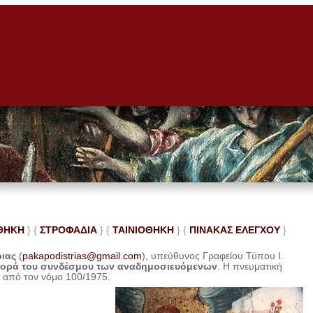
ΘΗΚΗ
} {
ΣΤΡΟΦΑΔΙΑ
} {
ΤΑΙΝΙΟΘΗΚΗ
} {
ΠΙΝΑΚΑΣ ΕΛΕ
ΓΧΟΥ
}
ριας
(
pakapodistrias@gmail.com
), υπεύθυνος Γραφείου Τύπου Ι.
φορά του συνδέσμου των αναδημοσιευόμενων
. Η
πνευματική
η από τον νόμο 100/1975.