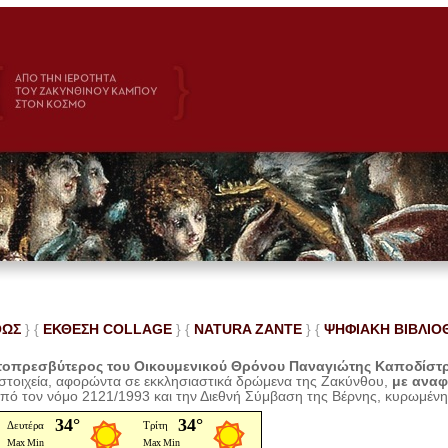
ΘΩΣ
} {
ΕΚΘΕΣΗ COLLAGE
}
{
NATURA ZANTE
} {
ΨΗΦΙΑΚΗ ΒΙΒΛΙΟ
οπρεσβύτερος του Οικουμενικού Θρόνου Παναγιώτης Καποδίστ
 στοιχεία, αφορώντα σε εκκλησιαστικά δρώμενα της Ζακύνθου,
με ανα
από τον νόμο 2121/1993 και την Διεθνή Σύμβαση της Βέρνης, κυρωμέν