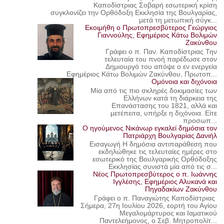
Καποδίστριας Σοβαρή εσωτερική κρίση
συγκλονίζει την Ορθόδοξη Εκκλησία της Βουλγαρίας,
μετά τη μετωπική σύγκ...
Εκοιμήθη ο Πρωτοπρεσβύτερος Γεώργιος
Γιαννούλης, Εφημέριος Κάτω Βολιμών
Ζακύνθου
Γράφει ο π. Παν. Καποδίστριας Την
τελευταία του πνοή παρέδωσε στον
Δημιουργό του απόψε ο εν ενεργεία
Εφημέριος Κάτω Βολιμών Ζακύνθου, Πρωτοπ...
Ομόνοια και διχόνοια
Μία από τις πιο σκληρές δοκιμασίες των
Ελλήνων κατά τη διάρκεια της
Επανάστασης του 1821, αλλά και
μετέπειτα, υπήρξε η διχόνοια. Είτε
προσωπ...
Ο ηγούμενος Νικάνωρ εγκαλεί δημόσια τον
Πατριάρχη Βουλγαρίας Δανιήλ
Εισαγωγή Η δημόσια αντιπαράθεση που
εκδηλώθηκε τις τελευταίες ημέρες στο
εσωτερικό της Βουλγαρικής Ορθόδοξης
Εκκλησίας συνιστά μία από τις σ...
Νέος Πρωτοπρεσβύτερος ο π. Ιωάννης
Ιγγλέσης, Εφημέριος Αλυκανά και
Πηγαδακίων Ζακύνθου
Γράφει ο π. Παναγιώτης Καποδίστριας
Σήμερα, 27η Ιουλίου 2026, εορτή του Αγίου
Μεγαλομάρτυρος και Ιαματικού
Παντελεήμονος, ο Σεβ. Μητροπολίτ...