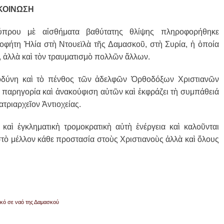
ΚΟΙΝΩΣΗ
ύπρου μ
ὲ
α
ἰ
σθήματα βαθύτατης θλίψης πληροφορήθηκε
οφήτη
Ἠ
λία στ
ὴ
Ντουεϊλ
ὰ
τ
ῆ
ς Δαμασκο
ῦ
, στ
ὴ
Συρία,
ἡ
ὁ
ποία
,
ἀ
λλ
ὰ
κα
ὶ
τ
ὸ
ν τραυματισμ
ὸ
πολλ
ῶ
ν
ἄ
λλων.
ὀ
δύνη κα
ὶ
τ
ὸ
πένθος τ
ῶ
ν
ἀ
δελφ
ῶ
ν
Ὀ
ρθοδόξων Χριστιαν
ῶ
ν
 παρηγορία κα
ὶ
ἀ
νακούφιση α
ὐ
τ
ῶ
ν κα
ὶ
ἐ
κφράζει τ
ὴ
συμπάθειά
τριαρχε
ῖ
ον
Ἀ
ντιοχείας.
 κα
ὶ
ἐ
γκληματικ
ὴ
τρομοκρατικ
ὴ
α
ὐ
τ
ὴ
ἐ
νέργεια κα
ὶ
καλο
ῦ
νται
τ
ὸ
μέλλον κάθε προστασία στο
ὺ
ς Χριστιανο
ὺ
ς
ἀ
λλ
ὰ
κα
ὶ
ὅ
λους
κό σε ναό της Δαμασκού