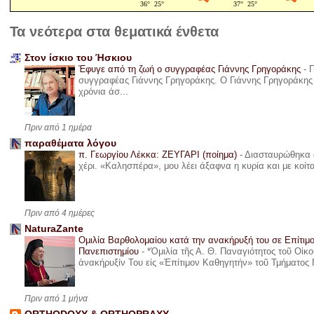
Τα νεότερα στα θεματικά ένθετα
Στον ίσκιο του Ήσκιου
Έφυγε από τη ζωή ο συγγραφέας Γιάννης Γρηγοράκης
-
Π
συγγραφέας Γιάννης Γρηγοράκης. Ο Γιάννης Γρηγοράκης 
χρόνια άσ...
Πριν από 1 ημέρα
παραθέματα λόγου
π. Γεωργίου Λέκκα: ΖΕΥΓΑΡΙ (ποίημα)
-
Διασταυρώθηκα α
χέρι. «Καλησπέρα», μου λέει άξαφνα η κυρία και με κοίτ
Πριν από 4 ημέρες
NaturaZante
Ομιλία Βαρθολομαίου κατά την ανακήρυξή του σε Επίτιμ
Πανεπιστημίου
-
*Ὁμιλία τῆς Α. Θ. Παναγιότητος τοῦ Οἰκ
ἀνακήρυξίν Του εἰς «Ἐπίτιμον Καθηγητήν» τοῦ Τμήματος 
Πριν από 1 μήνα