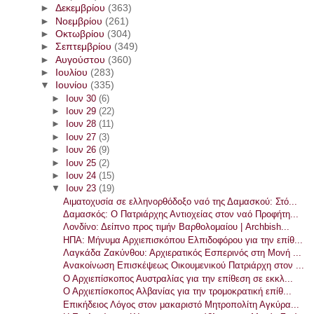
►
Δεκεμβρίου
(363)
►
Νοεμβρίου
(261)
►
Οκτωβρίου
(304)
►
Σεπτεμβρίου
(349)
►
Αυγούστου
(360)
►
Ιουλίου
(283)
▼
Ιουνίου
(335)
►
Ιουν 30
(6)
►
Ιουν 29
(22)
►
Ιουν 28
(11)
►
Ιουν 27
(3)
►
Ιουν 26
(9)
►
Ιουν 25
(2)
►
Ιουν 24
(15)
▼
Ιουν 23
(19)
Αιματοχυσία σε ελληνορθόδοξο ναό της Δαμασκού: Στό...
Δαμασκός: Ο Πατριάρχης Αντιοχείας στον ναό Προφήτη...
Λονδίνο: Δείπνο προς τιμήν Βαρθολομαίου | Archbish...
ΗΠΑ: Μήνυμα Αρχιεπισκόπου Ελπιδοφόρου για την επίθ...
Λαγκάδα Ζακύνθου: Αρχιερατικός Εσπερινός στη Μονή ...
Ανακοίνωση Επισκέψεως Οικουμενικού Πατριάρχη στον ...
Ο Αρχιεπίσκοπος Αυστραλίας για την επίθεση σε εκκλ...
Ο Αρχιεπίσκοπος Αλβανίας για την τρομοκρατική επίθ...
Επικήδειος Λόγος στον μακαριστό Μητροπολίτη Αγκύρα...