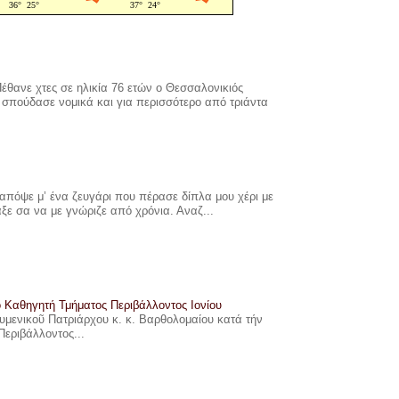
έθανε χτες σε ηλικία 76 ετών ο Θεσσαλονικιός
σπούδασε νομικά και για περισσότερο από τριάντα
πόψε μ’ ένα ζευγάρι που πέρασε δίπλα μου χέρι με
αξε σα να με γνώριζε από χρόνια. Αναζ...
ο Καθηγητή Τμήματος Περιβάλλοντος Ιονίου
ουμενικοῦ Πατριάρχου κ. κ. Βαρθολομαίου κατά τήν
Περιβάλλοντος...