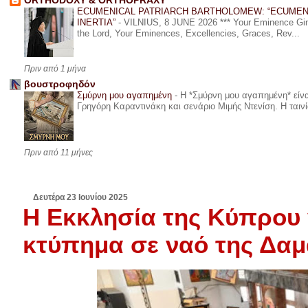
ORTHODOXY & ORTHOPRAXY
ECUMENICAL PATRIARCH BARTHOLOMEW: “ECUMEN
INERTIA”
-
VILNIUS, 8 JUNE 2026 *** Your Eminence Ginta
the Lord, Your Eminences, Excellencies, Graces, Rev...
Πριν από 1 μήνα
βουστροφηδόν
Σμύρνη μου αγαπημένη
-
Η *Σμύρνη μου αγαπημένη* είναι
Γρηγόρη Καραντινάκη και σενάριο Μιμής Ντενίση. Η ταινία
Πριν από 11 μήνες
Δευτέρα 23 Ιουνίου 2025
Η Εκκλησία της Κύπρου 
κτύπημα σε ναό της Δα