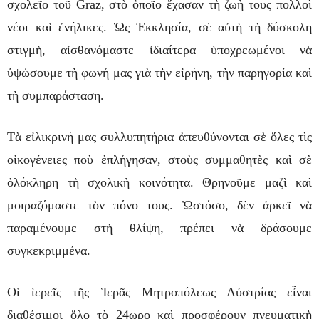
σχολεῖο τοῦ Graz, στὸ ὁποῖο ἔχασαν τὴ ζωὴ τους πολλοὶ
νέοι καὶ ἐνήλικες. Ὡς Ἐκκλησία, σὲ αὐτὴ τὴ δύσκολη
στιγμὴ, αἰσθανόμαστε ἰδιαίτερα ὑποχρεωμένοι νὰ
ὑψώσουμε τὴ φωνή μας γιὰ τὴν εἰρήνη, τὴν παρηγορία καὶ
τὴ συμπαράσταση.
Τὰ εἰλικρινή μας συλλυπητήρια ἀπευθύνονται σὲ ὅλες τὶς
οἰκογένειες ποὺ ἐπλήγησαν, στοὺς συμμαθητὲς καὶ σὲ
ὁλόκληρη τὴ σχολικὴ κοινότητα. Θρηνοῦμε μαζὶ καὶ
μοιραζόμαστε τὸν πόνο τους. Ὡστόσο, δὲν ἀρκεῖ νὰ
παραμένουμε στὴ θλίψη, πρέπει νὰ δράσουμε
συγκεκριμμένα.
Οἱ ἱερεῖς τῆς Ἱερᾶς Μητροπόλεως Αὐστρίας εἶναι
διαθέσιμοι ὅλο τὸ 24ωρο καὶ προσφέρουν πνευματικὴ