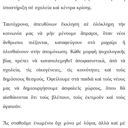
ὑποστήριξη σὲ σχολεία καὶ κέντρα κρίσης.
Ταυτόχρονα, ἀπευθύνων ἔκκληση σὲ ὁλόκληρη τὴν
κοινωνία μας νὰ μὴν μένουμε ἄπραγοι, ὅταν νέοι
ἄνθρωποι πιέζονται, καταφεύγουν στὸ μαχαίρι ἢ
ὀλισθαίνουν στὴν ἀπομόνωση. Κάθε μορφὴ ψυχολογικῆς
βίας πρέπει νὰ καταπολεμηθεῖ ἀποφασιστικά, ἀπὸ τὰ
σχολεία, τὶς οἰκογένειες, τὶς κοινότητες καὶ τοὺς
δημόσιους θεσμούς. Ὀφείλουμε στὰ παιδιὰ καὶ τοὺς νέους
μας νὰ δημιουργήσουμε ἀσφαλεῖς χώρους, ὅπου θὰ
αἰσθάνονται ὅτι τοὺς βλέπουν, τοὺς ἐκτιμοῦν καὶ τοὺς
ἀγαποῦν.
Ἂς σταθοῦμε ἑνωμένοι ὄχι μόνο μὲ λόγια, ἀλλὰ καὶ μὲ