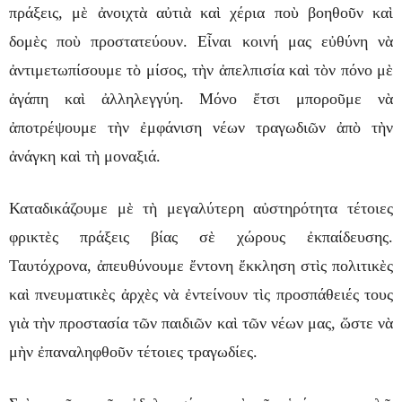
πράξεις, μὲ ἀνοιχτὰ αὐτιὰ καὶ χέρια ποὺ βοηθοῦν καὶ
δομὲς ποὺ προστατεύουν. Εἶναι κοινή μας εὐθύνη νὰ
ἀντιμετωπίσουμε τὸ μίσος, τὴν ἀπελπισία καὶ τὸν πόνο μὲ
ἀγάπη καὶ ἀλληλεγγύη. Μόνο ἔτσι μποροῦμε νὰ
ἀποτρέψουμε τὴν ἐμφάνιση νέων τραγωδιῶν ἀπὸ τὴν
ἀνάγκη καὶ τὴ μοναξιά.
Καταδικάζουμε μὲ τὴ μεγαλύτερη αὐστηρότητα τέτοιες
φρικτὲς πράξεις βίας σὲ χώρους ἐκπαίδευσης.
Ταυτόχρονα, ἀπευθύνουμε ἔντονη ἔκκληση στὶς πολιτικὲς
καὶ πνευματικὲς ἀρχὲς νὰ ἐντείνουν τὶς προσπάθειές τους
γιὰ τὴν προστασία τῶν παιδιῶν καὶ τῶν νέων μας, ὥστε νὰ
μὴν ἐπαναληφθοῦν τέτοιες τραγωδίες.