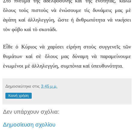
Στὸ πνεῦμα τῆς ἀδελφοσύνης καὶ τῆς ἑνότητας, καλῶ
ὅλους τοὺς πιστοὺς νὰ ἑνώσουμε τὶς δυνάμεις μας μὲ
ἀγάπη καὶ ἀλληλεγγύη, ὥστε ἡ ἄνθρωπότητα νὰ νικήσει
τὸν φόβο καὶ τὸ σκοτάδι.
Εἶθε ὁ Κύριος νὰ χαρίσει εἰρήνη στοὺς συγγενεῖς τῶν
θυμάτων καὶ σὲ ὅλους μας δύναμη νὰ παραμείνουμε
ἑνωμένοι μὲ ἀλληλεγγύη, συμπόνια καὶ ὑπευθυνότητα.
Δημοσιεύτηκε στις
3:45 μ.μ.
Κοινή χρήση
Δεν υπάρχουν σχόλια:
Δημοσίευση σχολίου