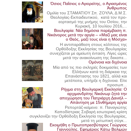
Όσιος Παΐσιος ο Αγιορείτης, ο Αγιασμένος
Άνθρωπος
Ομιλία του ΣΤΑΜΑΤΙΟΥ Σπ. ΖΟΥΛΑ, Δ.Μ.Σ.
Θεολογίας-Εκπαιδευτικού, κατά τον προ-
εορτασμό της μνήμης του Οσίου, την
Κυριακή, 10 Ιουλίου 2016,...
Βουλγαρία: Νέα δημόσια παρέμβαση π.
Νικάνορος μετά την αργία – «Μαζί μας είναι
ο Θεός, μαζί τους είναι η Μόσχα»
Η αντιπαράθεση στους κόλπους της
Ορθόδοξης Εκκλησίας της Βουλγαρίας
συνεχίζεται με αμείωτη ένταση. Λίγες ώρες
μετά την ανακοίνωση της δεκαπε...
Ομόνοια και διχόνοια
Μία από τις πιο σκληρές δοκιμασίες των
Ελλήνων κατά τη διάρκεια της
Επανάστασης του 1821, αλλά και
μετέπειτα, υπήρξε η διχόνοια. Είτε
προσωπ...
Ρήγμα στη Βουλγαρική Εκκλησία: Ο
αρχιμανδρίτης Νικάνωρ ζητά την
αποχώρηση του Πατριάρχη Δανιήλ –
Απάντηση με 15νθήμερη αργία
Ρεπορτάζ-κείμενο: π. Παναγιώτης
Καποδίστριας Σοβαρή εσωτερική κρίση
συγκλονίζει την Ορθόδοξη Εκκλησία της Βουλγαρίας,
μετά τη μετωπική σύγκ...
Εκοιμήθη ο Πρωτοπρεσβύτερος Γεώργιος
Γιαννούλης, Εφημέριος Κάτω Βολιμών