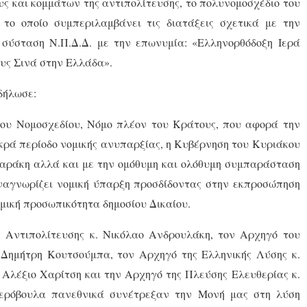
ς και κομμάτων της αντιπολίτευσης, το πολυνομοσχέδιο του
το οποίο συμπεριλαμβάνει τις διατάξεις σχετικά με την
 σύσταση Ν.Π.Δ.Δ. με την επωνυμία: «Ελληνορθόδοξη Ιερά
υς Σινά στην Ελλάδα».
δήλωσε:
του Νομοσχεδίου, Νόμο πλέον του Κράτους, που αφορά την
κρά περίοδο νομικής ανυπαρξίας, η Κυβέρνηση του Κυριάκου
αράκη αλλά και με την ομόθυμη και ολόθυμη συμπαράσταση
αναγνωρίζει νομική ύπαρξη προσδίδοντας στην εκπροσώπηση
μική προσωπικότητα δημοσίου Δικαίου.
 Αντιπολίτευσης κ. Νικόλαο Ανδρουλάκη, τον Αρχηγό του
Δημήτρη Κουτσούμπα, τον Αρχηγό της Ελληνικής Λύσης κ.
 Αλέξιο Χαρίτση και την Αρχηγό της Πλεύσης Ελευθερίας κ.
τερόβουλα πανεθνικά συνέτρεξαν την Μονή μας στη λύση