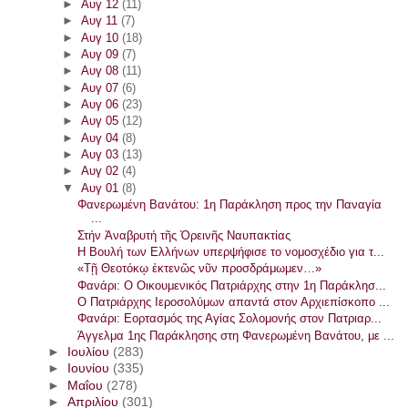
►
Αυγ 12
(11)
►
Αυγ 11
(7)
►
Αυγ 10
(18)
►
Αυγ 09
(7)
►
Αυγ 08
(11)
►
Αυγ 07
(6)
►
Αυγ 06
(23)
►
Αυγ 05
(12)
►
Αυγ 04
(8)
►
Αυγ 03
(13)
►
Αυγ 02
(4)
▼
Αυγ 01
(8)
Φανερωμένη Βανάτου: 1η Παράκληση προς την Παναγία
...
Στήν Ἀναβρυτή τῆς Ὀρεινῆς Ναυπακτίας
Η Βουλή των Ελλήνων υπερψήφισε το νομοσχέδιο για τ...
«Τῇ Θεοτόκῳ ἐκτενῶς νῦν προσδράμωμεν…»
Φανάρι: Ο Οικουμενικός Πατριάρχης στην 1η Παράκλησ...
Ο Πατριάρχης Ιεροσολύμων απαντά στον Αρχιεπίσκοπο ...
Φανάρι: Εορτασμός της Αγίας Σολομονής στον Πατριαρ...
Άγγελμα 1ης Παράκλησης στη Φανερωμένη Βανάτου, με ...
►
Ιουλίου
(283)
►
Ιουνίου
(335)
►
Μαΐου
(278)
►
Απριλίου
(301)