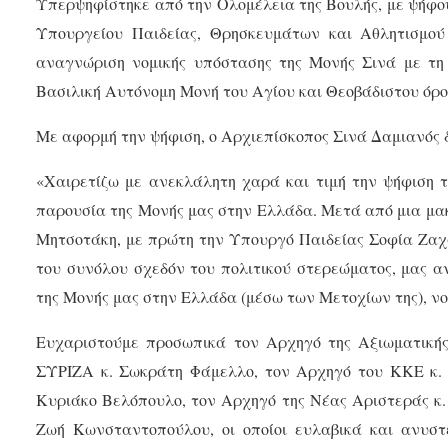
Υπερψηφίστηκε από την Ολομέλεια της Βουλής, με ψήφου
Υπουργείου Παιδείας, Θρησκευμάτων και Αθλητισμού 
αναγνώριση νομικής υπόστασης της Μονής Σινά με τη
Βασιλική Αυτόνομη Μονή του Αγίου και Θεοβάδιστου όρο
Με αφορμή την ψήφιση, ο Αρχιεπίσκοπος Σινά Δαμιανός 
«Χαιρετίζω με ανεκλάλητη χαρά και τιμή την ψήφιση 
παρουσία της Μονής μας στην Ελλάδα. Μετά από μια μα
Μητσοτάκη, με πρώτη την Υπουργό Παιδείας Σοφία Ζαχ
του συνόλου σχεδόν του πολιτικού στερεώματος, μας 
της Μονής μας στην Ελλάδα (μέσω των Μετοχίων της), νο
Ευχαριστούμε προσωπικά τον Αρχηγό της Αξιωματικής
ΣΥΡΙΖΑ κ. Σωκράτη Φάμελλο, τον Αρχηγό του ΚΚΕ κ. 
Κυριάκο Βελόπουλο, τον Αρχηγό της Νέας Αριστεράς κ.
Ζωή Κωνσταντοπούλου, οι οποίοι ευλαβικά και ανυσ