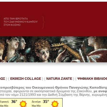
ΘΩΣ
} {
ΕΚΘΕΣΗ COLLAGE
}
{
NATURA ZANTE
} {
ΨΗΦΙΑΚΗ ΒΙΒΛΙΟ
οπρεσβύτερος του Οικουμενικού Θρόνου Παναγιώτης Καποδίστ
 στοιχεία, αφορώντα σε εκκλησιαστικά δρώμενα της Ζακύνθου,
με ανα
από τον νόμο 2121/1993 και την Διεθνή Σύμβαση της Βέρνης, κυρωμέν