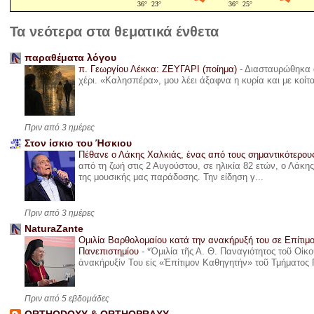
Τα νεότερα στα θεματικά ένθετα
παραθέματα λόγου
π. Γεωργίου Λέκκα: ΖΕΥΓΑΡΙ (ποίημα)
-
Διασταυρώθηκα α
χέρι. «Καλησπέρα», μου λέει άξαφνα η κυρία και με κοίτ
Πριν από 3 ημέρες
Στον ίσκιο του Ήσκιου
Πέθανε ο Λάκης Χαλκιάς, ένας από τους σημαντικότερο
από τη ζωή στις 2 Αυγούστου, σε ηλικία 82 ετών, ο Λάκ
της μουσικής μας παράδοσης. Την είδηση γ...
Πριν από 3 ημέρες
NaturaZante
Ομιλία Βαρθολομαίου κατά την ανακήρυξή του σε Επίτιμ
Πανεπιστημίου
-
*Ὁμιλία τῆς Α. Θ. Παναγιότητος τοῦ Οἰκ
ἀνακήρυξίν Του εἰς «Ἐπίτιμον Καθηγητήν» τοῦ Τμήματος 
Πριν από 5 εβδομάδες