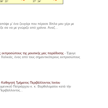
πόψε μ’ ένα ζευγάρι που πέρασε δίπλα μου χέρι με
αξε σα να με γνώριζε από χρόνια. Αναζ...
υς εκπροσώπους της μουσικής μας παράδοσης
-
Έφυγε
ης Χαλκιάς, ένας από τους σημαντικότερους εκπροσώπους
ο Καθηγητή Τμήματος Περιβάλλοντος Ιονίου
ουμενικοῦ Πατριάρχου κ. κ. Βαρθολομαίου κατά τήν
Περιβάλλοντος...