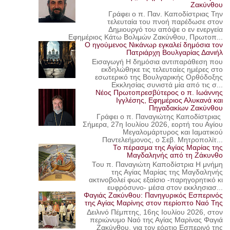
Ζακύνθου
Γράφει ο π. Παν. Καποδίστριας Την
τελευταία του πνοή παρέδωσε στον
Δημιουργό του απόψε ο εν ενεργεία
Εφημέριος Κάτω Βολιμών Ζακύνθου, Πρωτοπ...
Ο ηγούμενος Νικάνωρ εγκαλεί δημόσια τον
Πατριάρχη Βουλγαρίας Δανιήλ
Εισαγωγή Η δημόσια αντιπαράθεση που
εκδηλώθηκε τις τελευταίες ημέρες στο
εσωτερικό της Βουλγαρικής Ορθόδοξης
Εκκλησίας συνιστά μία από τις σ...
Νέος Πρωτοπρεσβύτερος ο π. Ιωάννης
Ιγγλέσης, Εφημέριος Αλυκανά και
Πηγαδακίων Ζακύνθου
Γράφει ο π. Παναγιώτης Καποδίστριας
Σήμερα, 27η Ιουλίου 2026, εορτή του Αγίου
Μεγαλομάρτυρος και Ιαματικού
Παντελεήμονος, ο Σεβ. Μητροπολίτ...
Το πέρασμα της Αγίας Μαρίας της
Μαγδαληνής από τη Ζάκυνθο
Του π. Παναγιώτη Καποδίστρια Η μνήμη
της Αγίας Μαρίας της Μαγδαληνής
ακτινοβολεί φως εξαίσιο -παρηγορητικό κι
ευφρόσυνο- μέσα στον εκκλησιασ...
Φαγιάς Ζακύνθου: Πανηγυρικός Εσπερινός
της Αγίας Μαρίνης στον περίοπτο Ναό Της
Δειλινό Πέμπτης, 16ης Ιουλίου 2026, στον
περιώνυμο Ναό της Αγίας Μαρίνας Φαγιά
Ζακύνθου, για τον εόρτιο Εσπερινό της