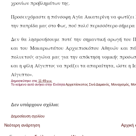
χρονίων προβλημάτων της.
Προσευχόμαστε η πάνσοφη Αγία Αικατερίνη να φωτίζει 
την πατρίδα μας στο Φως, πού πολύ περισσότερο σήμερα έ
Δεν θα λησμονήσουμε ποτέ την σημαντική αρωγή του 
και του Μακαριωτάτου Αρχιεπισκόπου Αθηνών και πάσ
πολυετούς αγώνα μας για την απόκτηση νομικής προσω
και η φίλη Αίγυπτος να πράξει τα απαραίτητα, ώστε η 
Αίγυπτο».
Δημοσιεύτηκε στις
11:49 μ.μ.
Το κείμενο αυτό ανήκει στην Ενότητα
Αρχιεπίσκοπος Σινά Δαμιανός
,
Μοναχισμός
,
Μο
Δεν υπάρχουν σχόλια:
Δημοσίευση σχολίου
Νεότερη ανάρτηση
Αρχική 