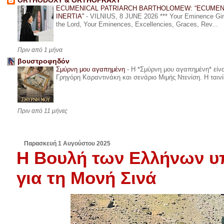
ORTHODOXY & ORTHOPRAXY
ECUMENICAL PATRIARCH BARTHOLOMEW: “ECUMEN
INERTIA”
-
VILNIUS, 8 JUNE 2026 *** Your Eminence Ginta
the Lord, Your Eminences, Excellencies, Graces, Rev...
Πριν από 1 μήνα
βουστροφηδόν
Σμύρνη μου αγαπημένη
-
Η *Σμύρνη μου αγαπημένη* είναι
Γρηγόρη Καραντινάκη και σενάριο Μιμής Ντενίση. Η ταινία
Πριν από 11 μήνες
Παρασκευή 1 Αυγούστου 2025
Η Βουλή των Ελλήνων υ
για τη Μονή Σινά