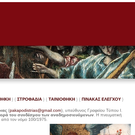
ΘΗΚΗ
} {
ΣΤΡΟΦΑΔΙΑ
} {
ΤΑΙΝΙΟΘΗΚΗ
} {
ΠΙΝΑΚΑΣ ΕΛΕ
ΓΧΟΥ
}
ριας
(
pakapodistrias@gmail.com
), υπεύθυνος Γραφείου Τύπου Ι.
φορά του συνδέσμου των αναδημοσιευόμενων
. Η
πνευματική
η από τον νόμο 100/1975.