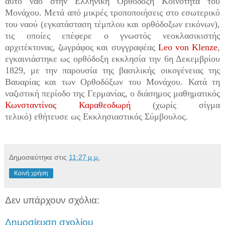
αυτό ναό στην Ελληνική Ορθόδοξη Κοινότητα του
Μονάχου. Μετά από μικρές τροποποιήσεις στο εσωτερικό
του ναού (εγκατάσταση τέμπλου και ορθόδοξων εικόνων),
τις οποίες επέφερε ο γνωστός νεοκλασικιστής
αρχιτέκτονας, ζωγράφος και συγγραφέας
Leo von Klenze
,
εγκαινιάστηκε ως ορθόδοξη εκκλησία την 6η Δεκεμβρίου
1829, με την παρουσία της βασιλικής οικογένειας της
Βαυαρίας και των Ορθοδόξων του Μονάχου. Κατά τη
ναζιστική περίοδο της Γερμανίας, ο διάσημος μαθηματικός
Κωνσταντίνος Καραθεοδωρή
(χωρίς σίγμα
τελικό) εθήτευσε ως Εκκλησιαστικός Σύμβουλος.
Δημοσιεύτηκε στις
11:27 μ.μ.
Κοινή χρήση
Δεν υπάρχουν σχόλια:
Δημοσίευση σχολίου