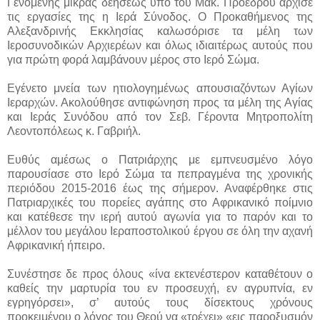
Γενομένης μικράς δεήσεως υπό του Μακ. Προέδρου άρχισε
τις εργασίες της η Ιερά Σύνοδος. Ο Προκαθήμενος της
Αλεξανδρινής Εκκλησίας καλωσόρισε τα μέλη των
Ιεροσυνοδικών Αρχιερέων και όλως ιδιαιτέρως αυτούς που
για πρώτη φορά λαμβάνουν μέρος στο Ιερό Σώμα.
Εγένετο μνεία των ητιολογημένως απουσιαζόντων Αγίων
Ιεραρχών. Ακολούθησε αντιφώνηση προς τα μέλη της Αγίας
και Ιεράς Συνόδου από τον Σεβ. Γέροντα Μητροπολίτη
Λεοντοπόλεως κ. Γαβριήλ.
Ευθύς αμέσως ο Πατριάρχης με εμπνευσμένο λόγο
παρουσίασε στο Ιερό Σώμα τα πεπραγμένα της χρονικής
περιόδου 2015-2016 έως της σήμερον. Αναφέρθηκε στις
Πατριαρχικές του πορείες αγάπης στο Αφρικανικό ποίμνιο
και κατέθεσε την ιερή αυτού αγωνία για το παρόν και το
μέλλον του μεγάλου Ιεραποστολικού έργου σε όλη την αχανή
Αφρικανική ήπειρο.
Συνέστησε δε προς όλους «ίνα εκτενέστερον καταθέτουν ο
καθείς την μαρτυρία του εν προσευχή, εν αγρυπνία, εν
εγρηγόρσει», σ’ αυτούς τους δίσεκτους χρόνους
προκειμένου ο λόγος του Θεού να «τρέχει» «εις παροξυσμόν