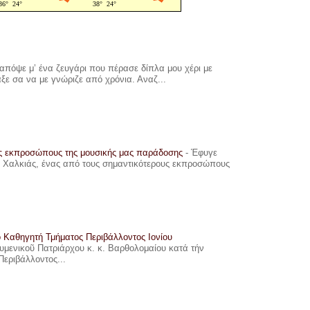
πόψε μ’ ένα ζευγάρι που πέρασε δίπλα μου χέρι με
αξε σα να με γνώριζε από χρόνια. Αναζ...
υς εκπροσώπους της μουσικής μας παράδοσης
-
Έφυγε
ης Χαλκιάς, ένας από τους σημαντικότερους εκπροσώπους
ο Καθηγητή Τμήματος Περιβάλλοντος Ιονίου
ουμενικοῦ Πατριάρχου κ. κ. Βαρθολομαίου κατά τήν
Περιβάλλοντος...