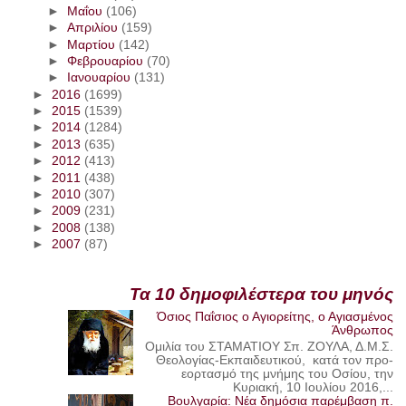
►
Μαΐου
(106)
►
Απριλίου
(159)
►
Μαρτίου
(142)
►
Φεβρουαρίου
(70)
►
Ιανουαρίου
(131)
►
2016
(1699)
►
2015
(1539)
►
2014
(1284)
►
2013
(635)
►
2012
(413)
►
2011
(438)
►
2010
(307)
►
2009
(231)
►
2008
(138)
►
2007
(87)
Τα 10 δημοφιλέστερα του μηνός
Όσιος Παΐσιος ο Αγιορείτης, ο Αγιασμένος
Άνθρωπος
Ομιλία του ΣΤΑΜΑΤΙΟΥ Σπ. ΖΟΥΛΑ, Δ.Μ.Σ.
Θεολογίας-Εκπαιδευτικού, κατά τον προ-
εορτασμό της μνήμης του Οσίου, την
Κυριακή, 10 Ιουλίου 2016,...
Βουλγαρία: Νέα δημόσια παρέμβαση π.