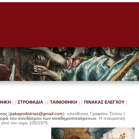
ΘΗΚΗ
} {
ΣΤΡΟΦΑΔΙΑ
} {
ΤΑΙΝΙΟΘΗΚΗ
} {
ΠΙΝΑΚΑΣ ΕΛΕ
ΓΧΟΥ
}
ριας
(
pakapodistrias@gmail.com
), υπεύθυνος Γραφείου Τύπου Ι.
φορά του συνδέσμου των αναδημοσιευόμενων
. Η
πνευματική
η από τον νόμο 100/1975.