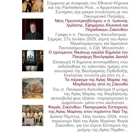
Σύμφωνα με αναφορές του Εθνικού Κήρυκα
και της Panhellenic Post , ο Αρχιεπίσκοπος
Σωτήριος είχε μακρά συνάντηση με τον
Οικουμενικό Πατριάρχ...
Νέος Πρωτοπρεσβύτερος ο π. Ιωάννης
Ιγγλέσης, Εφημέριος Αλυκανά και
Πηγαδακίων Ζακύνθου
Γράφει ο π. Παναγιώτης Καποδίστριας
Σήμερα, 27η Ιουλίου 2026, εορτή του Αγίου
Μεγαλομάρτυρος και Ιαματικού
Παντελεήμονος, ο Σεβ. Μητροπολίτ...
Ο ηγούμενος Νικάνωρ εγκαλεί δημόσια τον
Πατριάρχη Βουλγαρίας Δανιήλ
Εισαγωγή Η δημόσια αντιπαράθεση που
εκδηλώθηκε τις τελευταίες ημέρες στο
εσωτερικό της Βουλγαρικής Ορθόδοξης
Εκκλησίας συνιστά μία από τις σ...
Το πέρασμα της Αγίας Μαρίας της
Μαγδαληνής από τη Ζάκυνθο
Του π. Παναγιώτη Καποδίστρια Η μνήμη
της Αγίας Μαρίας της Μαγδαληνής
ακτινοβολεί φως εξαίσιο -παρηγορητικό κι
ευφρόσυνο- μέσα στον εκκλησιασ...
Φαγιάς Ζακύνθου: Πανηγυρικός Εσπερινός
της Αγίας Μαρίνης στον περίοπτο Ναό Της
Δειλινό Πέμπτης, 16ης Ιουλίου 2026, στον
περιώνυμο Ναό της Αγίας Μαρίνας Φαγιά
Ζακύνθου, για τον εόρτιο Εσπερινό της
μνήμης της Αγίας Παρθεν...