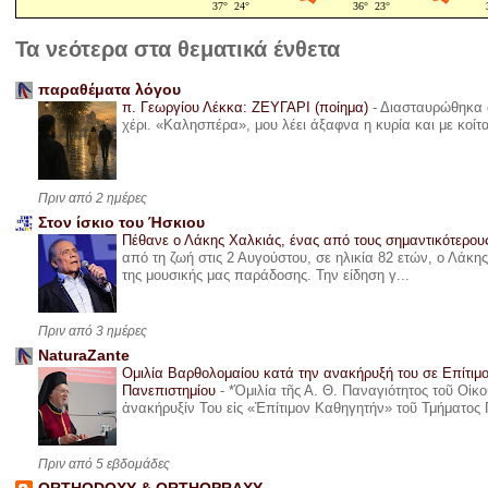
Τα νεότερα στα θεματικά ένθετα
παραθέματα λόγου
π. Γεωργίου Λέκκα: ΖΕΥΓΑΡΙ (ποίημα)
-
Διασταυρώθηκα α
χέρι. «Καλησπέρα», μου λέει άξαφνα η κυρία και με κοίτ
Πριν από 2 ημέρες
Στον ίσκιο του Ήσκιου
Πέθανε ο Λάκης Χαλκιάς, ένας από τους σημαντικότερο
από τη ζωή στις 2 Αυγούστου, σε ηλικία 82 ετών, ο Λάκ
της μουσικής μας παράδοσης. Την είδηση γ...
Πριν από 3 ημέρες
NaturaZante
Ομιλία Βαρθολομαίου κατά την ανακήρυξή του σε Επίτιμ
Πανεπιστημίου
-
*Ὁμιλία τῆς Α. Θ. Παναγιότητος τοῦ Οἰκ
ἀνακήρυξίν Του εἰς «Ἐπίτιμον Καθηγητήν» τοῦ Τμήματος 
Πριν από 5 εβδομάδες