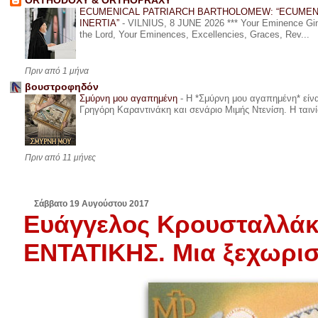
ORTHODOXY & ORTHOPRAXY
ECUMENICAL PATRIARCH BARTHOLOMEW: “ECUMEN
INERTIA”
-
VILNIUS, 8 JUNE 2026 *** Your Eminence Ginta
the Lord, Your Eminences, Excellencies, Graces, Rev...
Πριν από 1 μήνα
βουστροφηδόν
Σμύρνη μου αγαπημένη
-
Η *Σμύρνη μου αγαπημένη* είναι
Γρηγόρη Καραντινάκη και σενάριο Μιμής Ντενίση. Η ταινία
Πριν από 11 μήνες
Σάββατο 19 Αυγούστου 2017
Ευάγγελος Κρουσταλλάκ
ΕΝΤΑΤΙΚΗΣ. Μια ξεχωρισ