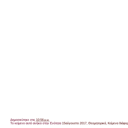
Δημοσιεύτηκε στις
10:56 μ.μ.
Το κείμενο αυτό ανήκει στην Ενότητα
15αύγουστο 2017
,
Θεομητορικά
,
Κείμενα διάφο