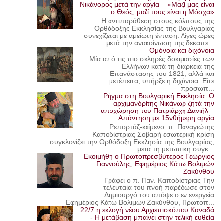
Νικάνορος μετά την αργία – «Μαζί μας είναι
ο Θεός, μαζί τους είναι η Μόσχα»
Η αντιπαράθεση στους κόλπους της
Ορθόδοξης Εκκλησίας της Βουλγαρίας
συνεχίζεται με αμείωτη ένταση. Λίγες ώρες
μετά την ανακοίνωση της δεκαπε...
Ομόνοια και διχόνοια
Μία από τις πιο σκληρές δοκιμασίες των
Ελλήνων κατά τη διάρκεια της
Επανάστασης του 1821, αλλά και
μετέπειτα, υπήρξε η διχόνοια. Είτε
προσωπ...
Ρήγμα στη Βουλγαρική Εκκλησία: Ο
αρχιμανδρίτης Νικάνωρ ζητά την
αποχώρηση του Πατριάρχη Δανιήλ –
Απάντηση με 15νθήμερη αργία
Ρεπορτάζ-κείμενο: π. Παναγιώτης
Καποδίστριας Σοβαρή εσωτερική κρίση
συγκλονίζει την Ορθόδοξη Εκκλησία της Βουλγαρίας,
μετά τη μετωπική σύγκ...
Εκοιμήθη ο Πρωτοπρεσβύτερος Γεώργιος
Γιαννούλης, Εφημέριος Κάτω Βολιμών
Ζακύνθου
Γράφει ο π. Παν. Καποδίστριας Την
τελευταία του πνοή παρέδωσε στον
Δημιουργό του απόψε ο εν ενεργεία
Εφημέριος Κάτω Βολιμών Ζακύνθου, Πρωτοπ...
22/7 η εκλογή νέου Αρχιεπισκόπου Καναδά
- Η μετάβαση μπαίνει στην τελική ευθεία