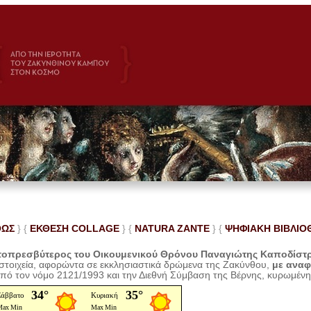
ΘΩΣ
} {
ΕΚΘΕΣΗ COLLAGE
}
{
NATURA ZANTE
} {
ΨΗΦΙΑΚΗ ΒΙΒΛΙΟ
οπρεσβύτερος του Οικουμενικού Θρόνου Παναγιώτης Καποδίστ
 στοιχεία, αφορώντα σε εκκλησιαστικά δρώμενα της Ζακύνθου,
με ανα
από τον νόμο 2121/1993 και την Διεθνή Σύμβαση της Βέρνης, κυρωμέν