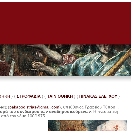
ΘΗΚΗ
} {
ΣΤΡΟΦΑΔΙΑ
} {
ΤΑΙΝΙΟΘΗΚΗ
} {
ΠΙΝΑΚΑΣ ΕΛΕ
ΓΧΟΥ
}
ριας
(
pakapodistrias@gmail.com
), υπεύθυνος Γραφείου Τύπου Ι.
φορά του συνδέσμου των αναδημοσιευόμενων
. Η
πνευματική
η από τον νόμο 100/1975.