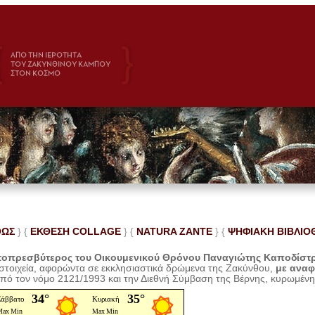
ΘΩΣ
} {
ΕΚΘΕΣΗ COLLAGE
}
{
NATURA ZANTE
} {
ΨΗΦΙΑΚΗ ΒΙΒΛΙΟ
οπρεσβύτερος του Οικουμενικού Θρόνου Παναγιώτης Καποδίστ
 στοιχεία, αφορώντα σε εκκλησιαστικά δρώμενα της Ζακύνθου,
με ανα
από τον νόμο 2121/1993 και την Διεθνή Σύμβαση της Βέρνης, κυρωμέν