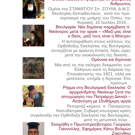
Άνθρωπος
Ομιλία του ΣΤΑΜΑΤΙΟΥ Σπ. ΖΟΥΛΑ, Δ.Μ.Σ.
Θεολογίας-Εκπαιδευτικού, κατά τον προ-
εορτασμό της μνήμης του Οσίου, την
Κυριακή, 10 Ιουλίου 2016,...
Βουλγαρία: Νέα δημόσια παρέμβαση π.
Νικάνορος μετά την αργία – «Μαζί μας είναι
ο Θεός, μαζί τους είναι η Μόσχα»
Η αντιπαράθεση στους κόλπους της
Ορθόδοξης Εκκλησίας της Βουλγαρίας
συνεχίζεται με αμείωτη ένταση. Λίγες ώρες
μετά την ανακοίνωση της δεκαπε...
Ομόνοια και διχόνοια
Μία από τις πιο σκληρές δοκιμασίες των
Ελλήνων κατά τη διάρκεια της
Επανάστασης του 1821, αλλά και
μετέπειτα, υπήρξε η διχόνοια. Είτε
προσωπ...
Ρήγμα στη Βουλγαρική Εκκλησία: Ο
αρχιμανδρίτης Νικάνωρ ζητά την
αποχώρηση του Πατριάρχη Δανιήλ –
Απάντηση με 15νθήμερη αργία
Ρεπορτάζ-κείμενο: π. Παναγιώτης
Καποδίστριας Σοβαρή εσωτερική κρίση
συγκλονίζει την Ορθόδοξη Εκκλησία της Βουλγαρίας,
μετά τη μετωπική σύγκ...
Εκοιμήθη ο Πρωτοπρεσβύτερος Γεώργιος
Γιαννούλης, Εφημέριος Κάτω Βολιμών
Ζακύνθου