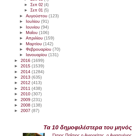
►
Σεπ 02
(4)
►
Σεπ 01
(5)
►
Αυγούστου
(123)
►
Ιουλίου
(91)
►
Ιουνίου
(94)
►
Μαΐου
(106)
►
Απριλίου
(159)
►
Μαρτίου
(142)
►
Φεβρουαρίου
(70)
►
Ιανουαρίου
(131)
►
2016
(1699)
►
2015
(1539)
►
2014
(1284)
►
2013
(635)
►
2012
(413)
►
2011
(438)
►
2010
(307)
►
2009
(231)
►
2008
(138)
►
2007
(87)
Τα 10 δημοφιλέστερα του μηνός
Όσιος Παΐσιος ο Αγιορείτης, ο Αγιασμένος