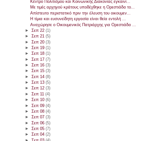
Κέντρο Πολιτισμού και Κοινωνικής Διακονίας εγκαινί...
Με τιμές αρχηγού κράτους υποδέχθηκε η Ορεστιάδα το...
Απίστευτο περιστατικό πριν την έλευση του οικουμεν...
Η τίμια και ευσυνείδητη εργασία είναι θεία εντολή ...
Αναχώρησε ο Οικουμενικός Πατριάρχης για Ορεστιάδα ...
►
Σεπ 22
(1)
►
Σεπ 21
(5)
►
Σεπ 20
(3)
►
Σεπ 19
(1)
►
Σεπ 18
(1)
►
Σεπ 17
(7)
►
Σεπ 16
(3)
►
Σεπ 15
(3)
►
Σεπ 14
(8)
►
Σεπ 13
(5)
►
Σεπ 12
(3)
►
Σεπ 11
(4)
►
Σεπ 10
(6)
►
Σεπ 09
(4)
►
Σεπ 08
(4)
►
Σεπ 07
(3)
►
Σεπ 06
(5)
►
Σεπ 05
(7)
►
Σεπ 04
(2)
►
Σεπ 03
(4)