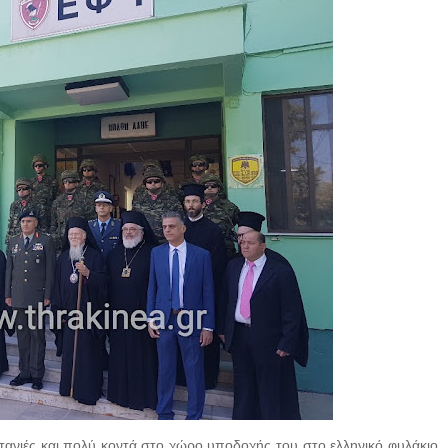
τανιές και πολύ κοντά στο χώρο υποδοχής του στο ελληνικό φυλάκιο