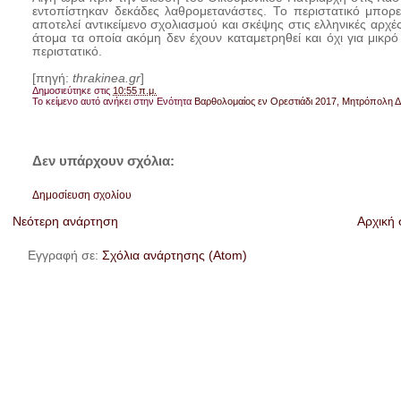
εντοπίστηκαν δεκάδες λαθρομετανάστες. Το περιστατικό μπορεί
αποτελεί αντικείμενο σχολιασμού και σκέψης στις ελληνικές αρχές
άτομα τα οποία ακόμη δεν έχουν καταμετρηθεί και όχι για μικρ
περιστατικό.
[πηγή:
thrakinea.gr
]
Δημοσιεύτηκε στις
10:55 π.μ.
Το κείμενο αυτό ανήκει στην Ενότητα
Βαρθολομαίος εν Ορεστιάδι 2017
,
Μητρόπολη Δ
Δεν υπάρχουν σχόλια:
Δημοσίευση σχολίου
Νεότερη ανάρτηση
Αρχική 
Εγγραφή σε:
Σχόλια ανάρτησης (Atom)