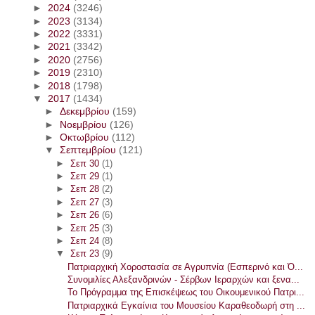
►
2024
(3246)
►
2023
(3134)
►
2022
(3331)
►
2021
(3342)
►
2020
(2756)
►
2019
(2310)
►
2018
(1798)
▼
2017
(1434)
►
Δεκεμβρίου
(159)
►
Νοεμβρίου
(126)
►
Οκτωβρίου
(112)
▼
Σεπτεμβρίου
(121)
►
Σεπ 30
(1)
►
Σεπ 29
(1)
►
Σεπ 28
(2)
►
Σεπ 27
(3)
►
Σεπ 26
(6)
►
Σεπ 25
(3)
►
Σεπ 24
(8)
▼
Σεπ 23
(9)
Πατριαρχική Χοροστασία σε Αγρυπνία (Εσπερινό και Ό...
Συνομιλίες Αλεξανδρινών - Σέρβων Ιεραρχών και ξενα...
Το Πρόγραμμα της Επισκέψεως του Οικουμενικού Πατρι...
Πατριαρχικά Εγκαίνια του Μουσείου Καραθεοδωρή στη ...