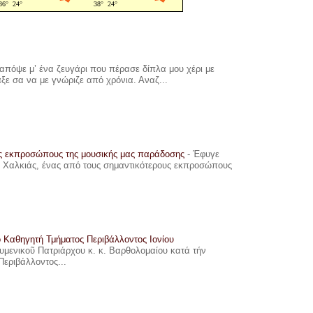
πόψε μ’ ένα ζευγάρι που πέρασε δίπλα μου χέρι με
αξε σα να με γνώριζε από χρόνια. Αναζ...
υς εκπροσώπους της μουσικής μας παράδοσης
-
Έφυγε
ης Χαλκιάς, ένας από τους σημαντικότερους εκπροσώπους
ο Καθηγητή Τμήματος Περιβάλλοντος Ιονίου
ουμενικοῦ Πατριάρχου κ. κ. Βαρθολομαίου κατά τήν
Περιβάλλοντος...