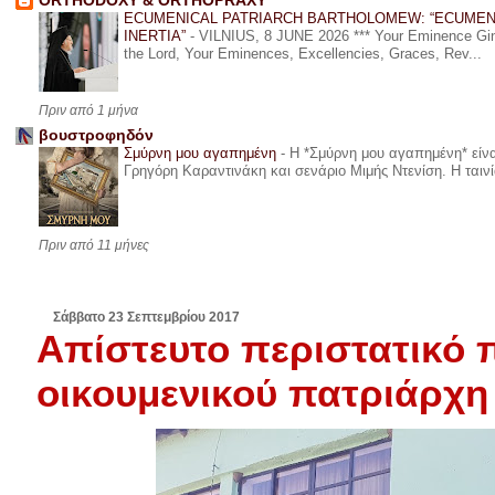
ORTHODOXY & ORTHOPRAXY
ECUMENICAL PATRIARCH BARTHOLOMEW: “ECUMEN
INERTIA”
-
VILNIUS, 8 JUNE 2026 *** Your Eminence Ginta
the Lord, Your Eminences, Excellencies, Graces, Rev...
Πριν από 1 μήνα
βουστροφηδόν
Σμύρνη μου αγαπημένη
-
Η *Σμύρνη μου αγαπημένη* είναι
Γρηγόρη Καραντινάκη και σενάριο Μιμής Ντενίση. Η ταινία
Πριν από 11 μήνες
Σάββατο 23 Σεπτεμβρίου 2017
Απίστευτο περιστατικό π
οικουμενικού πατριάρχη 