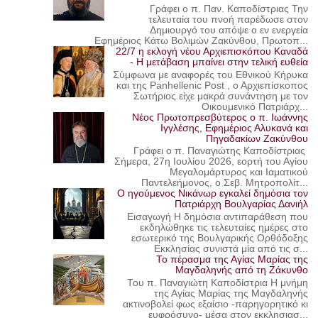
Γράφει ο π. Παν. Καποδίστριας Την
τελευταία του πνοή παρέδωσε στον
Δημιουργό του απόψε ο εν ενεργεία
Εφημέριος Κάτω Βολιμών Ζακύνθου, Πρωτοπ...
22/7 η εκλογή νέου Αρχιεπισκόπου Καναδά
- Η μετάβαση μπαίνει στην τελική ευθεία
Σύμφωνα με αναφορές του Εθνικού Κήρυκα
και της Panhellenic Post , ο Αρχιεπίσκοπος
Σωτήριος είχε μακρά συνάντηση με τον
Οικουμενικό Πατριάρχ...
Νέος Πρωτοπρεσβύτερος ο π. Ιωάννης
Ιγγλέσης, Εφημέριος Αλυκανά και
Πηγαδακίων Ζακύνθου
Γράφει ο π. Παναγιώτης Καποδίστριας
Σήμερα, 27η Ιουλίου 2026, εορτή του Αγίου
Μεγαλομάρτυρος και Ιαματικού
Παντελεήμονος, ο Σεβ. Μητροπολίτ...
Ο ηγούμενος Νικάνωρ εγκαλεί δημόσια τον
Πατριάρχη Βουλγαρίας Δανιήλ
Εισαγωγή Η δημόσια αντιπαράθεση που
εκδηλώθηκε τις τελευταίες ημέρες στο
εσωτερικό της Βουλγαρικής Ορθόδοξης
Εκκλησίας συνιστά μία από τις σ...
Το πέρασμα της Αγίας Μαρίας της
Μαγδαληνής από τη Ζάκυνθο
Του π. Παναγιώτη Καποδίστρια Η μνήμη
της Αγίας Μαρίας της Μαγδαληνής
ακτινοβολεί φως εξαίσιο -παρηγορητικό κι
ευφρόσυνο- μέσα στον εκκλησιασ...