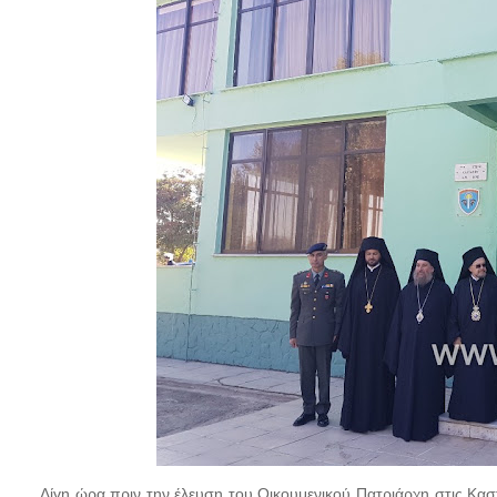
Λίγη ώρα πριν την έλευση του Οικουμενικού Πατριάρχη στις Κασ