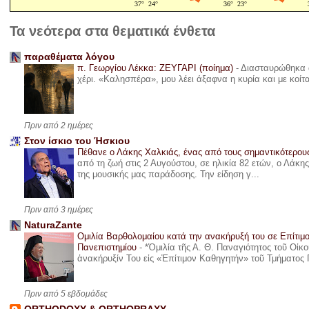
Τα νεότερα στα θεματικά ένθετα
παραθέματα λόγου
π. Γεωργίου Λέκκα: ΖΕΥΓΑΡΙ (ποίημα)
-
Διασταυρώθηκα α
χέρι. «Καλησπέρα», μου λέει άξαφνα η κυρία και με κοίτ
Πριν από 2 ημέρες
Στον ίσκιο του Ήσκιου
Πέθανε ο Λάκης Χαλκιάς, ένας από τους σημαντικότερο
από τη ζωή στις 2 Αυγούστου, σε ηλικία 82 ετών, ο Λάκ
της μουσικής μας παράδοσης. Την είδηση γ...
Πριν από 3 ημέρες
NaturaZante
Ομιλία Βαρθολομαίου κατά την ανακήρυξή του σε Επίτιμ
Πανεπιστημίου
-
*Ὁμιλία τῆς Α. Θ. Παναγιότητος τοῦ Οἰκ
ἀνακήρυξίν Του εἰς «Ἐπίτιμον Καθηγητήν» τοῦ Τμήματος 
Πριν από 5 εβδομάδες