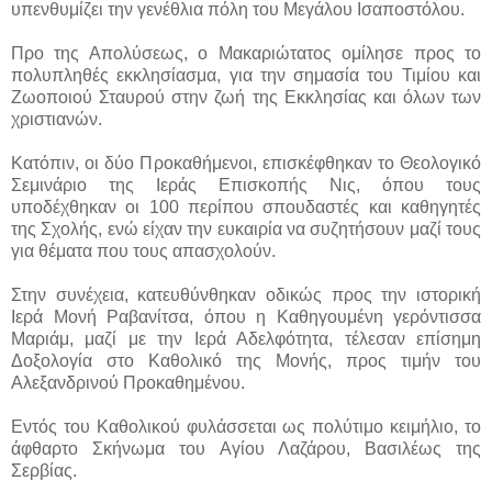
υπενθυμίζει την γενέθλια πόλη του Μεγάλου Ισαποστόλου.
Προ της Απολύσεως, ο Μακαριώτατος ομίλησε προς το
πολυπληθές εκκλησίασμα, για την σημασία του Τιμίου και
Ζωοποιού Σταυρού στην ζωή της Εκκλησίας και όλων των
χριστιανών.
Κατόπιν, οι δύο Προκαθήμενοι, επισκέφθηκαν το Θεολογικό
Σεμινάριο της Ιεράς Επισκοπής Νις, όπου τους
υποδέχθηκαν οι 100 περίπου σπουδαστές και καθηγητές
της Σχολής, ενώ είχαν την ευκαιρία να συζητήσουν μαζί τους
για θέματα που τους απασχολούν.
Στην συνέχεια, κατευθύνθηκαν οδικώς προς την ιστορική
Ιερά Μονή Ραβανίτσα, όπου η Καθηγουμένη γερόντισσα
Μαριάμ, μαζί με την Ιερά Αδελφότητα, τέλεσαν επίσημη
Δοξολογία στο Καθολικό της Μονής, προς τιμήν του
Αλεξανδρινού Προκαθημένου.
Εντός του Καθολικού φυλάσσεται ως πολύτιμο κειμήλιο, το
άφθαρτο Σκήνωμα του Αγίου Λαζάρου, Βασιλέως της
Σερβίας.