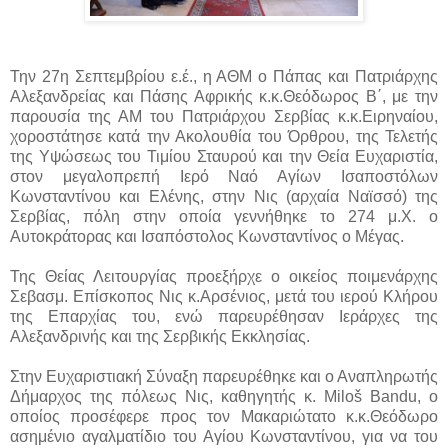
Την 27η Σεπτεμβρίου ε.έ., η ΑΘΜ ο Πάπας και Πατριάρχης
Αλεξανδρείας και Πάσης Αφρικής κ.κ.Θεόδωρος Β΄, με την
παρουσία της ΑΜ του Πατριάρχου Σερβίας κ.κ.Ειρηναίου,
χοροστάτησε κατά την Ακολουθία του Όρθρου, της Τελετής
της Υψώσεως του Τιμίου Σταυρού και την Θεία Ευχαριστία,
στον μεγαλοπρεπή Ιερό Ναό Αγίων Ισαποστόλων
Κωνσταντίνου και Ελένης, στην Νις (αρχαία Ναϊσσό) της
Σερβίας, πόλη στην οποία γεννήθηκε το 274 μ.Χ. ο
Αυτοκράτορας και Ισαπόστολος Κωνσταντίνος ο Μέγας.
Της Θείας Λειτουργίας προεξήρχε ο οικείος ποιμενάρχης
Σεβασμ. Επίσκοπος Νις κ.Αρσένιος, μετά του ιερού Κλήρου
της Επαρχίας του, ενώ παρευρέθησαν Ιεράρχες της
Αλεξανδρινής και της Σερβικής Εκκλησίας.
Στην Ευχαριστιακή Σύναξη παρευρέθηκε και ο Αναπληρωτής
Δήμαρχος της πόλεως Νις, καθηγητής κ. Miloš Bandu, ο
οποίος προσέφερε προς τον Μακαριώτατο κ.κ.Θεόδωρο
ασημένιο αγαλματίδιο του Αγίου Κωνσταντίνου, για να του