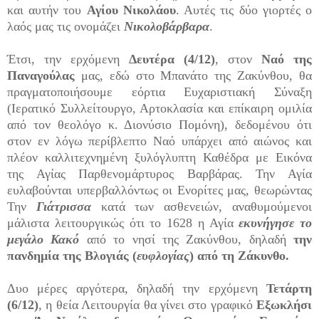
και αυτήν του
Αγίου Νικολάου
. Αυτές τις δύο γιορτές ο
λαός μας τις ονομάζει
Νικολοβάρβαρα
.
Έτσι, την ερχόμενη
Δευτέρα (4/12)
, στον
Ναό της
Παναγούλας
μας, εδώ στο Μπανάτο της Ζακύνθου, θα
πραγματοποιήσουμε εόρτια Ευχαριστιακή Σύναξη
(Ιερατικό Συλλείτουργο, Αρτοκλασία και επίκαιρη ομιλία
από τον θεολόγο κ. Διονύσιο Πομόνη), δεδομένου ότι
στον εν λόγω περίβλεπτο Ναό υπάρχει από αιώνος και
πλέον καλλιτεχνημένη ξυλόγλυπτη Καθέδρα με Εικόνα
της Αγίας Παρθενομάρτυρος Βαρβάρας. Την Αγία
ευλαβούνται υπερβαλλόντως οι Ενορίτες μας, θεωρώντας
Την
Γιάτρισσα
κατά των ασθενειών, αναθυμούμενοι
μάλιστα λειτουργικώς ότι το 1628 η Αγία
ε
κυνήγησε το
μεγάλο Κακό
από το νησί της Ζακύνθου, δηλαδή
την
πανδημία της Βλογιάς (
ευφλογίας
) από τη Ζάκυνθο.
Δυο μέρες αργότερα, δηλαδή την ερχόμενη
Τετάρτη
(6/12)
, η θεία Λειτουργία θα γίνει στο γραφικό
Εξωκλήσι